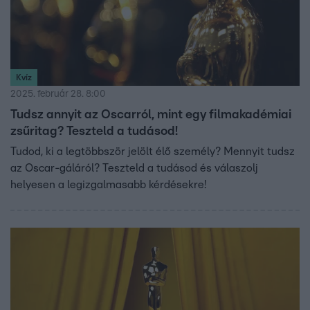
Kvíz
2025. február 28. 8:00
Tudsz annyit az Oscarról, mint egy filmakadémiai
zsűritag? Teszteld a tudásod!
Tudod, ki a legtöbbször jelölt élő személy? Mennyit tudsz
az Oscar-gáláról? Teszteld a tudásod és válaszolj
helyesen a legizgalmasabb kérdésekre!