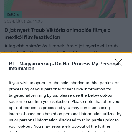
Kultúra
2024. július 29. 14:05
Díjat nyert Traub Viktória animációs filmje a
mexikói filmfesztiválon
A legjobb animációs filmnek járó díjat nyerte el Traub
Viktória Cipők és paták című rövid animációja a
Guanajuato nemzetközi filmfesztiválon. A mexikói díjnak
RTL Magyarország -
Do Not Process My Personal
köszönhetően a magyar animáció benevezhető a legjobb
Information
rövidfilm kategóriában az Oscar-versenybe.
If you wish to opt-out of the sale, sharing to third parties, or
processing of your personal or sensitive information for
targeted advertising by us, please use the below opt-out
section to confirm your selection. Please note that after your
opt-out request is processed you may continue seeing
interest-based ads based on personal information utilized by
us or personal information disclosed to third parties prior to
your opt-out. You may separately opt-out of the further