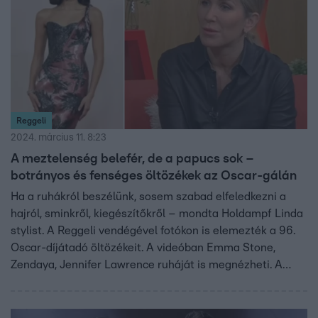
Reggeli
2024. március 11. 8:23
A meztelenség belefér, de a papucs sok –
botrányos és fenséges öltözékek az Oscar-gálán
Ha a ruhákról beszélünk, sosem szabad elfeledkezni a
hajról, sminkről, kiegészítőkről – mondta Holdampf Linda
stylist. A Reggeli vendégével fotókon is elemezték a 96.
Oscar-díjátadó öltözékeit. A videóban Emma Stone,
Zendaya, Jennifer Lawrence ruháját is megnézheti. A
meztelenség belefér, de a papucs sok – kommentálta
viccesen Holdampf Linda, hogy a pankrátorból lett
színész, John Cena majdnem anyaszült meztelenül lépett