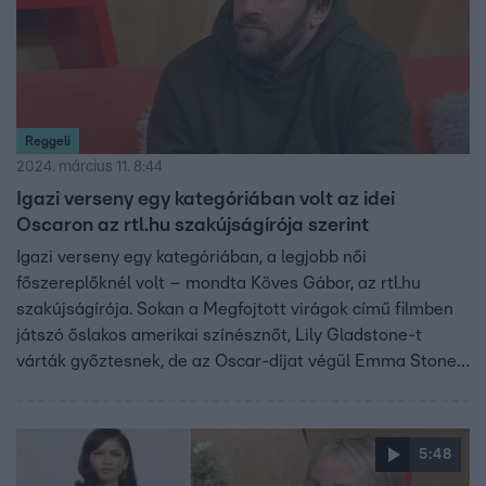
Reggeli
2024. március 11. 8:44
Igazi verseny egy kategóriában volt az idei
Oscaron az rtl.hu szakújságírója szerint
Igazi verseny egy kategóriában, a legjobb női
főszereplőknél volt – mondta Köves Gábor, az rtl.hu
szakújságírója. Sokan a Megfojtott virágok című filmben
játszó őslakos amerikai színésznőt, Lily Gladstone-t
várták győztesnek, de az Oscar-díjat végül Emma Stone
kapta a Szegény párákért. A 96. Oscar-díjátadót Köves
élőben követte, szerinte kicsit megkopott már a gála
csillogása – egyéb benyomásairól is mesélt a Reggeliben.
5:48