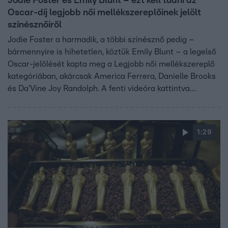
Jodie Foster és Emily Blunt – ezt kell tudni az
Oscar-díj legjobb női mellékszereplőinek jelölt
színésznőiről
Jodie Foster a harmadik, a többi színésznő pedig –
bármennyire is hihetetlen, köztük Emily Blunt – a legelső
Oscar-jelölését kapta meg a Legjobb női mellékszereplő
kategóriában, akárcsak America Ferrera, Danielle Brooks
és Da'Vine Joy Randolph. A fenti videóra kattintva
mindent megtudhat róluk.
1:29