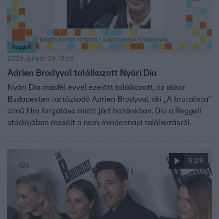
Reggeli
2025. január 29. 13:58
Adrien Brodyval találkozott Nyári Dia
Nyári Dia másfél évvel ezelőtt találkozott, az akkor
Budapesten tartózkodó Adrien Brodyval, aki „A brutalista”
című film forgatása miatt járt hazánkban. Dia a Reggeli
stúdiójában mesélt a nem mindennapi találkozásról.
5:29