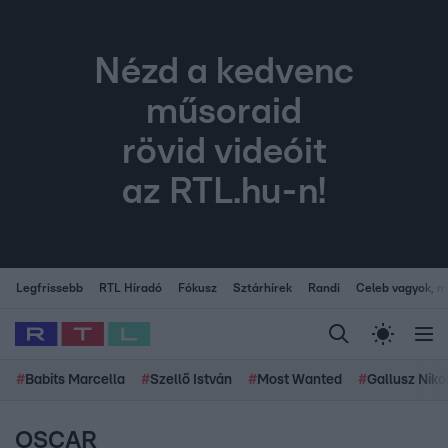
Nézd a kedvenc
műsoraid
rövid videóit
az RTL.hu-n!
Legfrissebb
RTL Híradó
Fókusz
Sztárhírek
Randi
Celeb vagyok, me
#
Babits Marcella
#
Szellő István
#
Most Wanted
#
Gallusz Niko
OSCAR