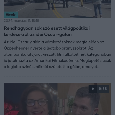
Híradó
2024. március 11. 18:19
Rendhagyóan sok szó esett világpolitikai
kérdésekről az idei Oscar-gálán
Az idei Oscar-gálán a várakozásoknak megfelelően az
Oppenheimer nyerte a legtöbb aranyszobrot. Az
atombomba atyjáról készült film alkotóit hét kategóriában
is jutalmazta az Amerikai Filmakadémia. Meglepetés csak
a legjobb színésznőknél született a gálán, amelyet
háború ellenes tüntetők miatt a tervezettnél később
kezdtek.
9:38