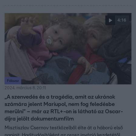
4:16
Fókusz
2024. március 8. 20:11
„A szenvedés és a tragédia, amit az ukránok
számára jelent Mariupol, nem fog feledésbe
merülni” – már az RTL+-on is látható az Oscar-
díjra jelölt dokumentumfilm
Misztiszlav Csernov testközelből élte át a háború első
napjait. Haditudósítóként az orosz invázió kezdetétől