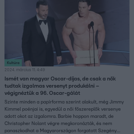
színpadra.
Kultúra
2024. március 11. 4:49
Ismét van magyar Oscar-díjas, de csak a nők
tudtak izgalmas versenyt produkálni –
végignéztük a 96. Oscar-gálát
Szinte minden a papírforma szerint alakult, még Jimmy
Kimmel poénjai is, egyedül a női főszereplők versenye
adott okot az izgalomra. Barbie hoppon maradt, de
Christopher Nolant végre megkoronázták, és nem
panaszkodhat a Magyarországon forgatott Szegény