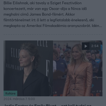
Billie Eilishnak, aki tavaly a Sziget Fesztiválon
koncertezett, már van egy Oscar-díja a Nincs idő
meghalni című James Bond-filmért. Akkor
filmtörténelmet írt: ő lett a legfiatalabb énekesnő, aki
megkapta az Amerikai Filmakadémia aranyszobrát. Idén a
második jelölését kapta meg a Barbie-ban elhangzó What
Was I Made For című daláért. Mellette Ryan Gosling, Jon
Batiste, Becky G és Robbie Robertson is esélyesek a
2:54
legjobb eredeti dalért járó díjra. Hogy milyen
meglepetéssel készül Gosling a gálára, az is kiderül
videónkból.
Kultúra
2024. március 7. 5:00