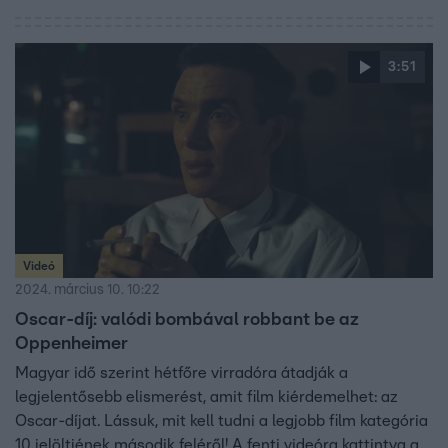
párák csapata sem. Külön öröm, hogy a film magyar
berendezője, Mihalek Zsuzsa is Oscar-díjas.
3:51
Videó
2024. március 10. 10:22
Oscar-díj: valódi bombával robbant be az
Oppenheimer
Magyar idő szerint hétfőre virradóra átadják a
legjelentősebb elismerést, amit film kiérdemelhet: az
Oscar-díjat. Lássuk, mit kell tudni a legjobb film kategória
10 jelöltjének második feléről! A fenti videóra kattintva a