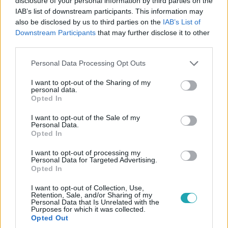
disclosure of your personal information by third parties on the
IAB’s list of downstream participants. This information may
also be disclosed by us to third parties on the
IAB’s List of
Downstream Participants
that may further disclose it to other
third parties.
Bulvár
2024. július 18. 5:37
Please note that this website/app uses one or more Google
Personal Data Processing Opt Outs
services and may gather and store information including but
Elárverezték a repedést, amit Russell Crowe
not limited to your visit or usage behaviour. You may click to
I want to opt-out of the Sharing of my
Oscar-szobra ütött a mennyezetben
personal data.
grant or deny consent to Google and its third-party tags to
Opted In
A világ egyik leghíresebb repedéséről van szó.
use your data for below specified purposes in below Google
consent section.
I want to opt-out of the Sale of my
Personal Data.
Opted In
I want to opt-out of processing my
Personal Data for Targeted Advertising.
Opted In
I want to opt-out of Collection, Use,
Retention, Sale, and/or Sharing of my
Personal Data that Is Unrelated with the
Purposes for which it was collected.
Opted Out