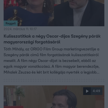
Reggeli
2024. március 11. 10:17
Kulisszatitkok a négy Oscar-díjas Szegény párák
magyarországi forgatásáról
Tóth Mihály, az ORIGO Film Group marketingvezetője a
Szegény párák című film forgatásának kulisszatitkairól
mesélt. A film négy Oscar-díjat is bezsebelt, ebből az
egyik magyar vonatkozású. A film magyar berendezője,
Mihalek Zsuzsa és két brit kollégája nyerték a legjobb
berendezésért járó Oscar-díjat.
4:49