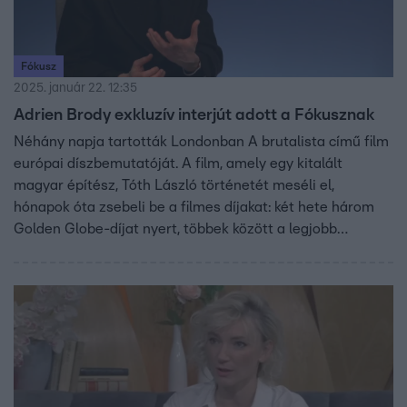
Fókusz
2025. január 22. 12:35
Adrien Brody exkluzív interjút adott a Fókusznak
Néhány napja tartották Londonban A brutalista című film
európai díszbemutatóját. A film, amely egy kitalált
magyar építész, Tóth László történetét meséli el,
hónapok óta zsebeli be a filmes díjakat: két hete három
Golden Globe-díjat nyert, többek között a legjobb
filmdráma kategóriában. A Fókusz stábja is ott volt a
díszbemutatón.