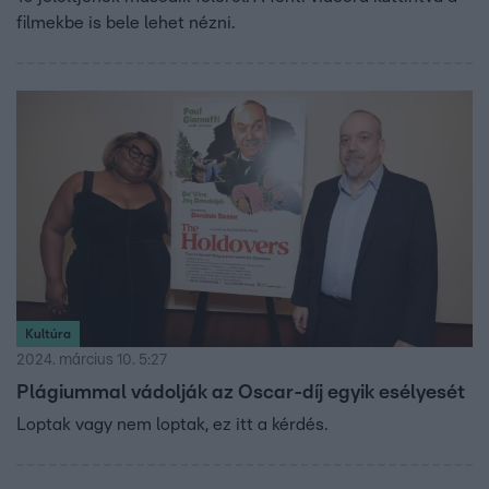
filmekbe is bele lehet nézni.
Kultúra
2024. március 10. 5:27
Plágiummal vádolják az Oscar-díj egyik esélyesét
Loptak vagy nem loptak, ez itt a kérdés.