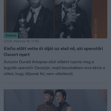
Kultúra
2026. március 16. 17:55
Kisfia előtt vette át díját az első nő, aki operatőri
Oscart nyert
Autumn Durald Arkapaw első nőként nyerte meg a
legjobb operatőr Oscarját, majd beszédében arra kérte a
nőket, hogy álljanak fel, nem véletlenül.