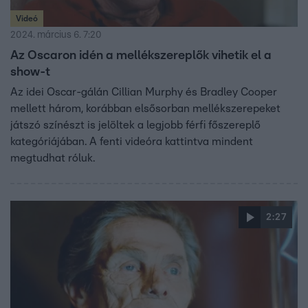
Videó
2024. március 6. 7:20
Az Oscaron idén a mellékszereplők vihetik el a
show-t
Az idei Oscar-gálán Cillian Murphy és Bradley Cooper
mellett három, korábban elsősorban mellékszerepeket
játszó színészt is jelöltek a legjobb férfi főszereplő
kategóriájában. A fenti videóra kattintva mindent
megtudhat róluk.
2:27