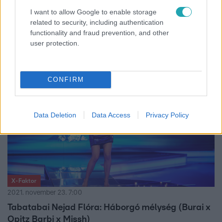
kacérkodik!
I want to allow Google to enable storage
Opitz Barbinak nagyon izgalmas éve volt, de már
related to security, including authentication
gőzerővel készül a következő évre! Több dal is van a
functionality and fraud prevention, and other
tarsolyában!
user protection.
CONFIRM
3:17
Data Deletion
Data Access
Privacy Policy
X-Faktor
2021. november 23. 7:00
Tabatabai Nejad Flóra: Háborgó mélység (Burai x
Opitz Barbi x Missh)