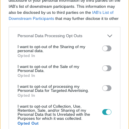
disclosure of your personal information by third parties on the
IAB’s list of downstream participants. This information may
2022. december 24. 8:11
also be disclosed by us to third parties on the
IAB’s List of
Megszólalt Opitz Barbi barátja és kavarásról
Downstream Participants
that may further disclose it to other
beszél, a lány nővére szerint a srác életveszélyes
third parties.
Barbi volt barátja mellett az ügyben megszólalt a lány
Please note that this website/app uses one or more Google
Personal Data Processing Opt Outs
nővére is.
services and may gather and store information including but
not limited to your visit or usage behaviour. You may click to
I want to opt-out of the Sharing of my
personal data.
grant or deny consent to Google and its third-party tags to
Opted In
use your data for below specified purposes in below Google
consent section.
I want to opt-out of the Sale of my
Personal Data.
Opted In
I want to opt-out of processing my
Personal Data for Targeted Advertising.
Opted In
I want to opt-out of Collection, Use,
Retention, Sale, and/or Sharing of my
Personal Data that Is Unrelated with the
Purposes for which it was collected.
Bulvár
Opted Out
2022. július 9. 11:37