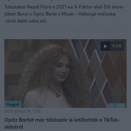
Tabatabai Nejad Flóra a 2021-es X-Faktor első Élő show-
jában Burai x Opitz Barbi x Missh - Háborgó mélység
című dalát adta elő.
5:06
Reggeli
2021. június 15. 7:25
Opitz Barbit már többször is letiltották a TikTok-
oldalról