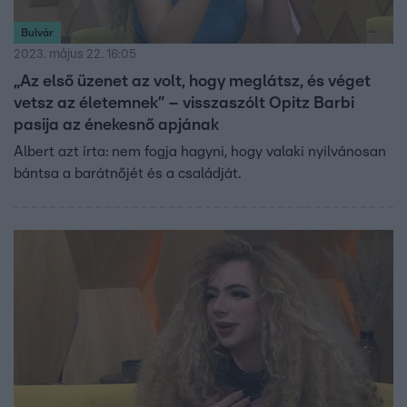
Bulvár
2023. május 22. 16:05
„Az első üzenet az volt, hogy meglátsz, és véget
vetsz az életemnek” – visszaszólt Opitz Barbi
pasija az énekesnő apjának
Albert azt írta: nem fogja hagyni, hogy valaki nyilvánosan
bántsa a barátnőjét és a családját.