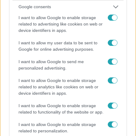
„Férfi ilyet nem csinál” – megszólalt Fluor is Opitz
Google consents
Barbi volt barátja által megosztott bosszúpornó
I want to allow Google to enable storage
ügyében
related to advertising like cookies on web or
Az esetből rendőrségi ügy lett.
device identifiers in apps.
I want to allow my user data to be sent to
Google for online advertising purposes.
5:26
I want to allow Google to send me
personalized advertising.
I want to allow Google to enable storage
related to analytics like cookies on web or
device identifiers in apps.
I want to allow Google to enable storage
related to functionality of the website or app.
Reggeli
2021. december 8. 7:56
I want to allow Google to enable storage
Opitz Barbi maga írja dalait – most épp a rappel
related to personalization.