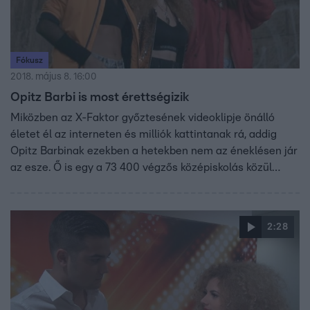
Fókusz
2018. május 8. 16:00
Opitz Barbi is most érettségizik
Miközben az X-Faktor győztesének videoklipje önálló
életet él az interneten és milliók kattintanak rá, addig
Opitz Barbinak ezekben a hetekben nem az éneklésen jár
az esze. Ő is egy a 73 400 végzős középiskolás közül…
2:28