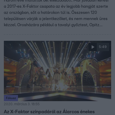
Három éve mutattuk be: elkezdődött. Már javában keresi
a 2017-es X-Faktor csapata az év legjobb hangját szerte
az országban, sőt a határokon túl is. Összesen 120
településen várják a jelentkezőket, és nem mennek üres
kézzel. Orosházára például a tavalyi győztest, Opitz
Barbarát is elvitték magukkal - meglepetésként.
5:49
Fókusz
2020. március 3. 18:55
Az X-Faktor színpadáról az Álarcos énekes