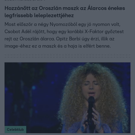
Hozzánőtt az Oroszlán maszk az Álarcos énekes
legfrissebb leleplezettjéhez
Most először a négy Nyomozóból egy jó nyomon volt,
Csobot Adél rájött, hogy egy korábbi X-Faktor győztest
rejt az Oroszlán álarca. Opitz Barbi úgy érzi, illik az
image-éhez ez a maszk és a haja is elfért benne.
Celebklub