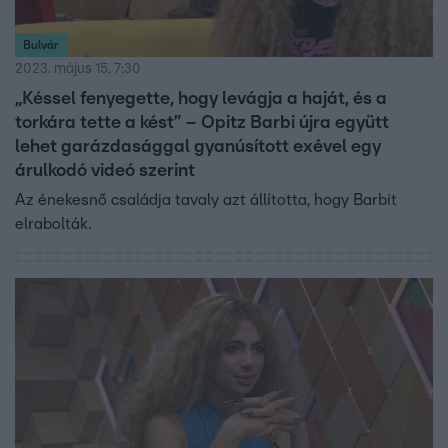
Bulvár
2023. május 15. 7:30
„Késsel fenyegette, hogy levágja a haját, és a
torkára tette a kést” – Opitz Barbi újra együtt
lehet garázdasággal gyanúsított exével egy
árulkodó videó szerint
Az énekesnő családja tavaly azt állította, hogy Barbit
elrabolták.