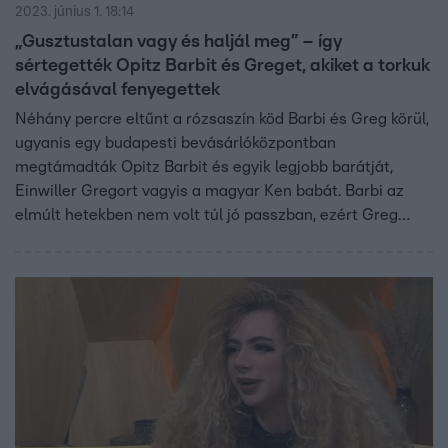
2023. június 1. 18:14
„Gusztustalan vagy és haljál meg” – így
sértegették Opitz Barbit és Greget, akiket a torkuk
elvágásával fenyegettek
Néhány percre eltűnt a rózsaszín köd Barbi és Greg körül,
ugyanis egy budapesti bevásárlóközpontban
megtámadták Opitz Barbit és egyik legjobb barátját,
Einwiller Gregort vagyis a magyar Ken babát. Barbi az
elmúlt hetekben nem volt túl jó passzban, ezért Greg
vállalta, hogy elmeséli mi történt.