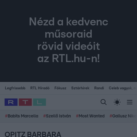
Nézd a kedvenc
műsoraid
rövid videóit
az RTL.hu-n!
Legfrissebb
RTL Híradó
Fókusz
Sztárhírek
Randi
Celeb vagyok, me
#
Babits Marcella
#
Szellő István
#
Most Wanted
#
Gallusz Niko
OPITZ BARBARA