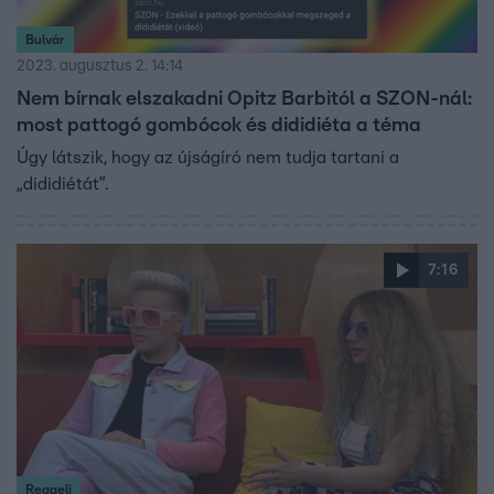
Bulvár
2023. augusztus 2. 14:14
Nem bírnak elszakadni Opitz Barbitól a SZON-nál:
most pattogó gombócok és dididiéta a téma
Úgy látszik, hogy az újságíró nem tudja tartani a
„dididiétát”.
7:16
Reggeli