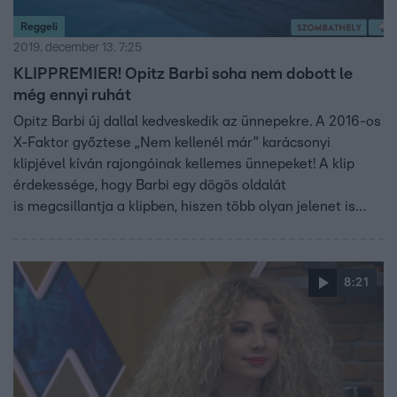
Reggeli
2019. december 13. 7:25
KLIPPREMIER! Opitz Barbi soha nem dobott le
még ennyi ruhát
Opitz Barbi új dallal kedveskedik az ünnepekre. A 2016-os
X-Faktor győztese „Nem kellenél már” karácsonyi
klipjével kíván rajongóinak kellemes ünnepeket! A klip
érdekessége, hogy Barbi egy dögös oldalát
is megcsillantja a klipben, hiszen több olyan jelenet is
van, ahol Barbi egy fürdőkádban fekszik és a testét csak
hab takarja.
8:21