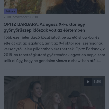
Fókusz
2018. november 17. 8:00
OPITZ BARBARA: Az egész X-Faktor egy
gyönyörűszép időszak volt az életemben
Több ezer jelentkező közül jutott be az élő show-ba, és
élte át azt az izgalmat, amit az X-Faktor idei szériájának
versenyzői jelen pillanatban érezhetnek. Opitz Barbinak, a
2016-os tehetségkutató győztesének egyetlen napja sem
telik el úgy, hogy ne gondolna vissza a show-ban átélt
varázslatos pillanatokra. Ő lett a reggaeton műfaj hazai
úttörője, tehát karrierje azóta is magasan szárnyal.
3:50