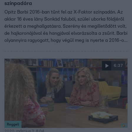
színpadára
Opitz Barbi 2016-ban tűnt fel az X-Faktor színpadán. Az
akkor 16 éves lány Sonkád faluból, szülei uborka földjéről
érkezett a meghallgatásra. Szerény és megilletődött volt,
de hajkoronájával és hangjával elvarázsolta a zsűrit. Barbi
olyannyira ragyogott, hogy végül meg is nyerte a 2016-os
X-Faktort. Azóta majdnem négy év telt el. Már az X-
Faktor 10. évadába lehet jelentkezni, ami idén ősszel
kezdődik majd, Barbi élete pedig győzelmének
6:37
köszönhetően fenekestül felfordult. Vasárnap este pedig ő
lepleződött le az Álarcos énekesben.
Reggeli
2020. március 2. 8:04