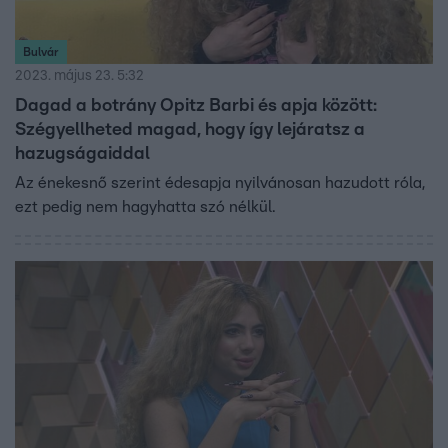
Bulvár
2023. május 23. 5:32
Dagad a botrány Opitz Barbi és apja között:
Szégyellheted magad, hogy így lejáratsz a
hazugságaiddal
Az énekesnő szerint édesapja nyilvánosan hazudott róla,
ezt pedig nem hagyhatta szó nélkül.