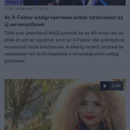
Fókusz
2018. november 17. 19:00
Az X-Faktor eddigi nyertesei adtak tanácsokat az
új versenyzőknek
Több ezer jelentkező közül jutottak be az élő show-ba, és
élték át azt az izgalmat, amit az X-Faktor idei szériájának
versenyzői most érezhetnek. A sikerig vezető, sírással és
nevetéssel teli útról mesélnek a tehetségkutató eddigi
győztesei.
2:49