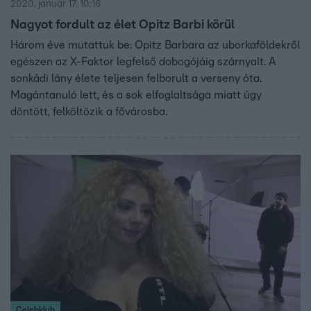
2020. január 17. 10:16
Nagyot fordult az élet Opitz Barbi körül
Három éve mutattuk be: Opitz Barbara az uborkaföldekről
egészen az X-Faktor legfelső dobogójáig szárnyalt. A
sonkádi lány élete teljesen felborult a verseny óta.
Magántanuló lett, és a sok elfoglaltsága miatt úgy
döntött, felköltözik a fővárosba.
Celebklub