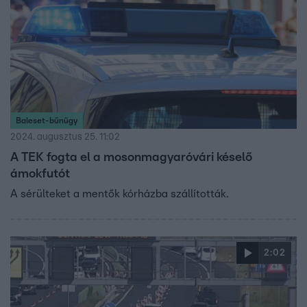
kimenekülő eladó zárta rá. Az ügyben a család egyik
ismerőse is nyilatkozott az RTL Híradónak, szerinte a lány
kábítószerezett, és gyógyszerfüggő is volt.
Baleset-bűnügy
2024. augusztus 25. 11:02
A TEK fogta el a mosonmagyaróvári késelő
ámokfutót
A sérülteket a mentők kórházba szállították.
2:02