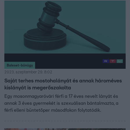
Baleset-bűnügy
2023. szeptember 29. 8:02
Saját terhes mostohalányát és annak hároméves
kislányát is megerőszakolta
Egy mosonmagyaróvári férfi a 17 éves nevelt lányát és
annak 3 éves gyermekét is szexuálisan bántalmazta, a
férfi elleni büntetőper másodfokon folytatódik.