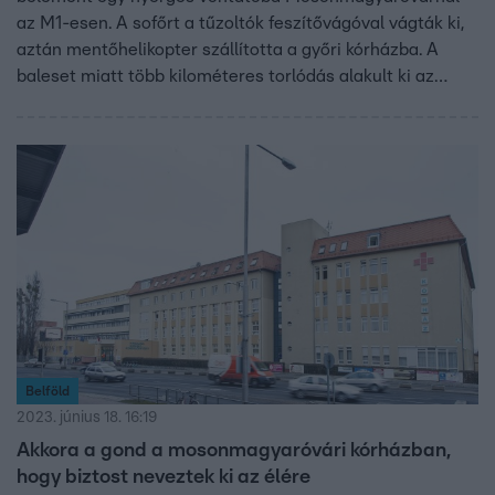
az M1-esen. A sofőrt a tűzoltók feszítővágóval vágták ki,
aztán mentőhelikopter szállította a győri kórházba. A
baleset miatt több kilométeres torlódás alakult ki az
autópályán.
Belföld
2023. június 18. 16:19
Akkora a gond a mosonmagyaróvári kórházban,
hogy biztost neveztek ki az élére