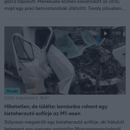
gázra taposott. Menekülés közben kisodródott az útról,
majd egy piaci betonstandnak ütközött. Tavaly júliusban
szintén egy embercsempész autója karambolozott
ugyanitt, akkor 10 afgán ült a kocsiban.
1:30
Híradó
2023. augusztus 2. 16:47
Hihetetlen, de túlélte: kamionba rohant egy
kisteherautó sofőrje az M1-esen
Súlyosan megsérült egy kisteherautó sofőrje, aki hátulról
belement egy nyerges vontatóba Mosonmagyaróvárnál