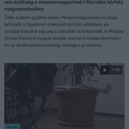
van szükség a mosonmagyaróvári Karolina kórház
megmentéséhez
Több százan gyűltek össze Mosonmagyaróváron, hogy
felhívják a figyelmet a leépülő kórházi ellátásra, és
szolidaritásukat egy perc csenddel is kifejezték. A Magyar
Orvosi Kamara megyei elnöke szerint a szakemberhiány
és az alulfinanszírozottság országos probléma.
1:48
Híradó