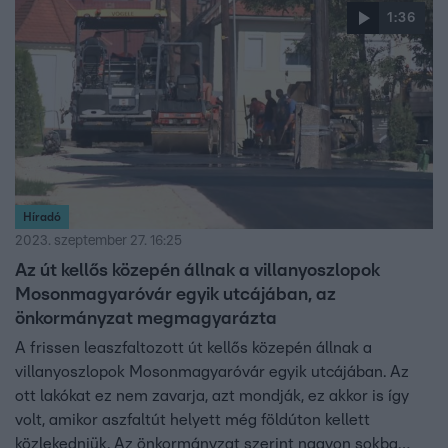
1:36
Híradó
2023. szeptember 27. 16:25
Az út kellős közepén állnak a villanyoszlopok
Mosonmagyaróvár egyik utcájában, az
önkormányzat megmagyarázta
A frissen leaszfaltozott út kellős közepén állnak a
villanyoszlopok Mosonmagyaróvár egyik utcájában. Az
ott lakókat ez nem zavarja, azt mondják, ez akkor is így
volt, amikor aszfaltút helyett még földúton kellett
közlekedniük. Az önkormányzat szerint nagyon sokba