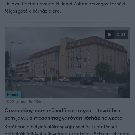
Dr. Ézsi Robint nevezte ki Jenei Zoltán országos kórházi
főigazgató a kórház élére.
2:01
Híradó
2023. június 15. 16:55
Orvoshiány, nem működő osztályok – továbbra
sem javul a mosonmagyaróvári kórház helyzete
Korábban a helyiek aláírásgyűjtéssel és tüntetéssel
próbálták felhívni a figyelmet arra, hogy több osztály nem