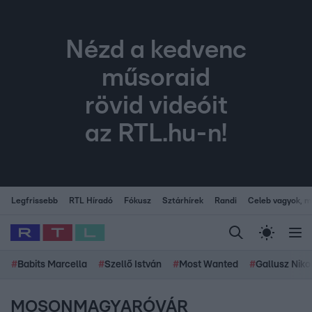
Nézd a kedvenc
műsoraid
rövid videóit
az RTL.hu-n!
Legfrissebb
RTL Híradó
Fókusz
Sztárhírek
Randi
Celeb vagyok, me
#
Babits Marcella
#
Szellő István
#
Most Wanted
#
Gallusz Niko
MOSONMAGYARÓVÁR