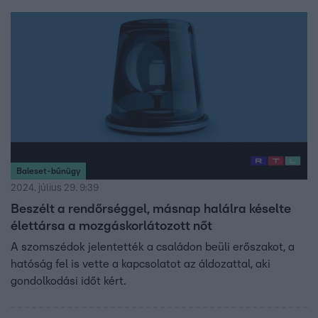
tárgyaláson a férfi a gyilkosságot elismerte, a kapcsolati
erőszakot azonban nem, így ősszel folytatódik a bírósági
eljárás ellene.
Baleset-bűnügy
2024. július 29. 9:39
Beszélt a rendőrséggel, másnap halálra késelte
élettársa a mozgáskorlátozott nőt
A szomszédok jelentették a családon beüli erőszakot, a
hatóság fel is vette a kapcsolatot az áldozattal, aki
gondolkodási időt kért.