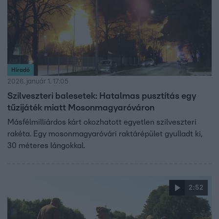
Híradó
2026. január 1. 17:05
Szilveszteri balesetek: Hatalmas pusztítás egy
tűzijáték miatt Mosonmagyaróváron
Másfélmilliárdos kárt okozhatott egyetlen szilveszteri
rakéta. Egy mosonmagyaróvári raktárépület gyulladt ki,
30 méteres lángokkal.
2:52