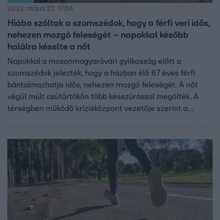
2023. május 22. 17:04
Hiába szóltak a szomszédok, hogy a férfi veri idős,
nehezen mozgó feleségét – napokkal később
halálra késelte a nőt
Napokkal a mosonmagyaróvári gyilkosság előtt a
szomszédok jelezték, hogy a házban élő 67 éves férfi
bántalmazhatja idős, nehezen mozgó feleségét. A nőt
végül múlt csütörtökön több késszúrással megölték. A
térségben működő krízisközpont vezetője szerint a
bejelentés miatt még rendőrök is jártak a házaspárnál. Az
asszony megerősítette, hogy bántalmazták, de nem kért
segítséget.