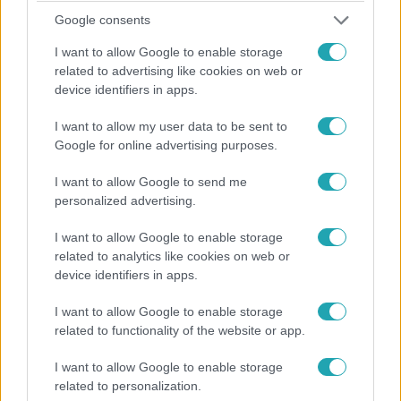
1:56
Google consents
I want to allow Google to enable storage
related to advertising like cookies on web or
device identifiers in apps.
I want to allow my user data to be sent to
Google for online advertising purposes.
I want to allow Google to send me
Híradó
personalized advertising.
2023. december 8. 17:28
Szinte félholtan támolygott az utcán: vita hevében
I want to allow Google to enable storage
nyakon szúrta ismerősét egy férfi
related to analytics like cookies on web or
device identifiers in apps.
Nem akarta megölni ismerősét és saját bevallása szerint
azóta a drogokról is leszokott az a mosonmagyaróvári
I want to allow Google to enable storage
férfi, aki tavaly májusban egy vita hevében nyakon szúrt
related to functionality of the website or app.
egy másikat. Áldozata vérző sebbel, szinte félholtan
támolygott az utcán, járókelők segítettek neki. Végül
I want to allow Google to enable storage
súlyos sérülésekkel, de túlélte a támadást. A győri
related to personalization.