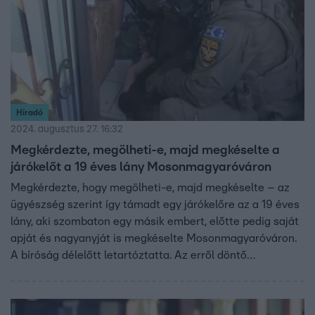
Híradó
2024. augusztus 27. 16:32
Megkérdezte, megölheti-e, majd megkéselte a
járókelőt a 19 éves lány Mosonmagyaróváron
Megkérdezte, hogy megölheti-e, majd megkéselte – az
ügyészség szerint így támadt egy járókelőre az a 19 éves
lány, aki szombaton egy másik embert, előtte pedig saját
apját és nagyanyját is megkéselte Mosonmagyaróváron.
A bíróság délelőtt letartóztatta. Az erről döntő
tárgyaláson nem tett vallomást, majd mosolygott, amikor
elvitték a börtönbe.