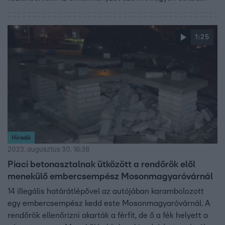
került volna, hogy az út szélére tegyék a
villanyoszlopokat.
1:25
Híradó
2023. augusztus 30. 16:38
Piaci betonasztalnak ütközött a rendőrök elől
menekülő embercsempész Mosonmagyaróvárnál
14 illegális határátlépővel az autójában karambolozott
egy embercsempész kedd este Mosonmagyaróvárnál. A
rendőrök ellenőrizni akarták a férfit, de ő a fék helyett a