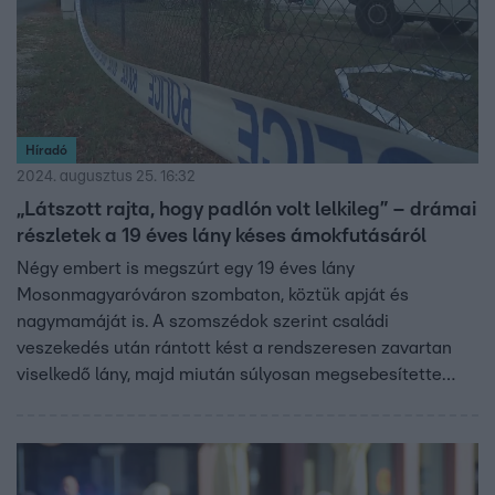
Híradó
2024. augusztus 25. 16:32
„Látszott rajta, hogy padlón volt lelkileg” – drámai
részletek a 19 éves lány késes ámokfutásáról
Négy embert is megszúrt egy 19 éves lány
Mosonmagyaróváron szombaton, köztük apját és
nagymamáját is. A szomszédok szerint családi
veszekedés után rántott kést a rendszeresen zavartan
viselkedő lány, majd miután súlyosan megsebesítette
rokonait, a belváros felé indult. Itt egy járókelőt is
megszúrt, majd egy dohánybolt vevőjét is megkéselte, aki
le akarta fegyverezni. A lányt végül kommandósok fogták
el egy másik dohányboltban, aminek az ajtaját a