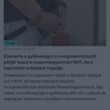
Híradó
2024. július 29. 16:47
Elismerte a gyilkosságot a mozgáskorlátozott
párját leszúró mosonmagyaróvári férfi, de a
kapcsolati erőszakot tagadja
Emberöléssel és kapcsolaton belüli erőszakkal vádolják
azt a férfit, aki tavaly májusban leszúrta
mozgáskorlátozott élettársát Mosonmagyaróváron. Úgy
tudjuk, a rendőrség épp a gyilkosság előtt járt a párnál, és
segítséget ajánlottak a korábban már bántalmazott
asszonynak, de ő gondolkodási időt kért. Az előkészítő