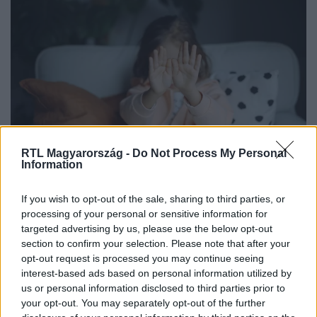
RTL Magyarország -
Do Not Process My Personal
Baleset-bűnügy
Information
2024. július 2. 8:45
Éveken át erőszakolta hatéves nevelt lányát, mert
If you wish to opt-out of the sale, sharing to third parties, or
senki sem hitt a kicsinek
processing of your personal or sensitive information for
targeted advertising by us, please use the below opt-out
A kislány a környezetében lévő felnőtteknek már az
section to confirm your selection. Please note that after your
elején elmondta, hogy mit csinál vele a nevelőapja,
opt-out request is processed you may continue seeing
azonban senki sem hitt neki.
interest-based ads based on personal information utilized by
us or personal information disclosed to third parties prior to
your opt-out. You may separately opt-out of the further