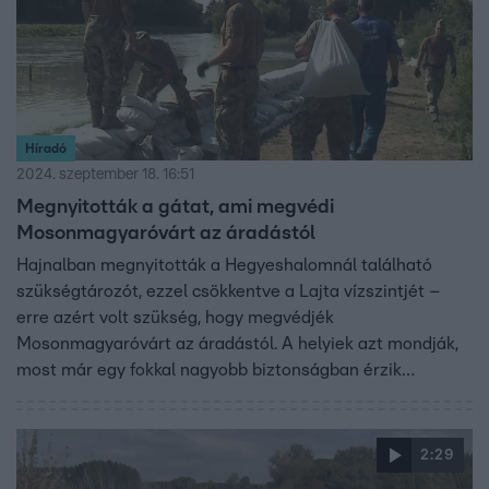
Híradó
2024. szeptember 18. 16:51
Megnyitották a gátat, ami megvédi
Mosonmagyaróvárt az áradástól
Hajnalban megnyitották a Hegyeshalomnál található
szükségtározót, ezzel csökkentve a Lajta vízszintjét –
erre azért volt szükség, hogy megvédjék
Mosonmagyaróvárt az áradástól. A helyiek azt mondják,
most már egy fokkal nagyobb biztonságban érzik
magukat. A védekezés azonban nem áll le, a vízügy
munkatársai folyamatosan figyelik a vízállást, míg a Győr-
Moson-Sopron megyei Bácsán önkéntesek töltik meg a
2:29
homokzsákokat, amiket később a környező településeken