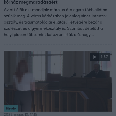
kórház megmaradásáért
Az ott élők azt mondják: március óta egyre több ellátás
szűnik meg. A város kórházában jelenleg nincs intenzív
osztály, és traumatológiai ellátás. Hétvégére bezár a
szülészet és a gyermekosztály is. Szombat délelőtt a
helyi piacon több, mint kétezren írták alá, hogy
biztosítsák a normális ellátást a város kórházában.
1:57
Híradó
2023. május 10. 17:15