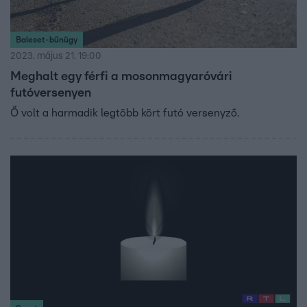
Baleset-bűnügy
2023. május 21. 19:00
Meghalt egy férfi a mosonmagyaróvári
futóversenyen
Ő volt a harmadik legtöbb kört futó versenyző.