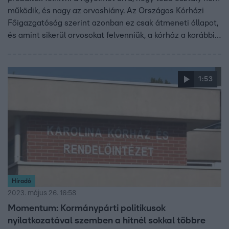
működik, és nagy az orvoshiány. Az Országos Kórházi
Főigazgatóság szerint azonban ez csak átmeneti állapot,
és amint sikerül orvosokat felvenniük, a kórház a korábbi
rend szerint működik majd.
1:53
Híradó
2023. május 26. 16:58
Momentum: Kormánypárti politikusok
nyilatkozatával szemben a hitnél sokkal többre