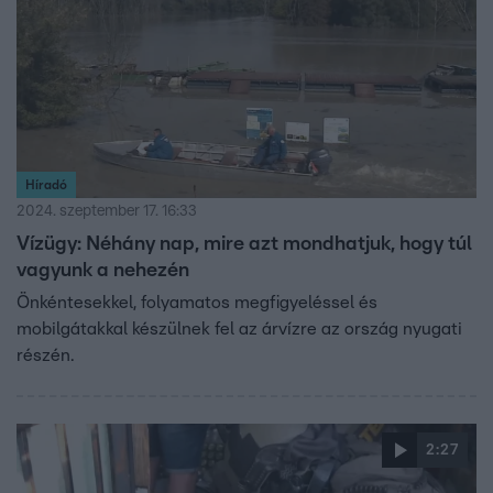
osztanak szét.
Híradó
2024. szeptember 17. 16:33
Vízügy: Néhány nap, mire azt mondhatjuk, hogy túl
vagyunk a nehezén
Önkéntesekkel, folyamatos megfigyeléssel és
mobilgátakkal készülnek fel az árvízre az ország nyugati
részén.
2:27