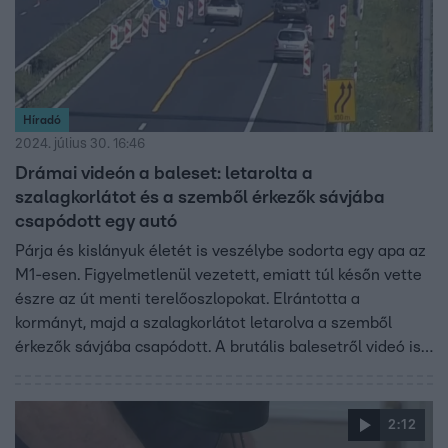
Híradó
2024. július 30. 16:46
Drámai videón a baleset: letarolta a
szalagkorlátot és a szemből érkezők sávjába
csapódott egy autó
Párja és kislányuk életét is veszélybe sodorta egy apa az
M1-esen. Figyelmetlenül vezetett, emiatt túl későn vette
észre az út menti terelőoszlopokat. Elrántotta a
kormányt, majd a szalagkorlátot letarolva a szemből
érkezők sávjába csapódott. A brutális balesetről videó is
készült. A családnak és a többi autósnak is hatalmas
szerencséje volt, senki nem sérült meg komolyabban. A
rendőrök szabálysértési eljárást indítottak a férfi ellen.
2:12