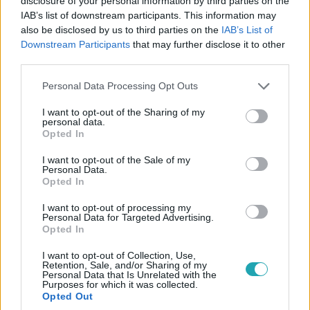
disclosure of your personal information by third parties on the
IAB’s list of downstream participants. This information may
also be disclosed by us to third parties on the
IAB’s List of
Downstream Participants
that may further disclose it to other
third parties.
Please note that this website/app uses one or more Google
Personal Data Processing Opt Outs
services and may gather and store information including but
not limited to your visit or usage behaviour. You may click to
I want to opt-out of the Sharing of my
personal data.
grant or deny consent to Google and its third-party tags to
Opted In
use your data for below specified purposes in below Google
Belföld
consent section.
I want to opt-out of the Sale of my
2024. március 17. 16:48
Personal Data.
Opted In
Kilépett a pártból a mosonmagyaróvári DK-elnök,
mert nem volt hajlandó jobbikos jelölt mögé állni
I want to opt-out of processing my
Personal Data for Targeted Advertising.
A DK-elnök szerint csak közös ellenzéki jelöltnek van
Opted In
esélye leváltani a fideszes polgármestert, ő nem akar
jobbikosnak kampányolni.
I want to opt-out of Collection, Use,
Retention, Sale, and/or Sharing of my
Personal Data that Is Unrelated with the
Purposes for which it was collected.
Opted Out