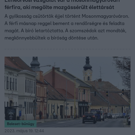
Elmeorvosi vizsgálat vár a mosonmagyaróvári
férfira, aki megölte mozgássérült élettársát
A gyilkosság csütörtök éjjel történt Mosonmagyaróváron.
A férfi másnap reggel bement a rendőrségre és feladta
magát. A bíró letartóztatta. A szomszédok azt mondták,
megkönnyebbültek a bíróság döntése után.
Baleset-bűnügy
2023. május 19. 12:44