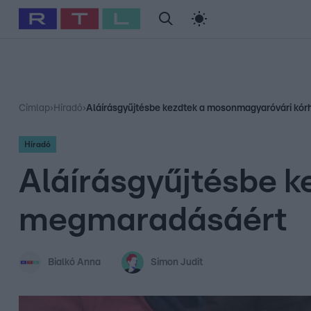
#
Babits Marcella
#
Szellő István
#
Most Wanted
#
Gallusz Ni
Címlap
›
Híradó
›
Aláírásgyűjtésbe kezdtek a mosonmagyaróvári kó
Híradó
Aláírásgyűjtésbe 
megmaradásáért
Bialkó Anna
Simon Judit