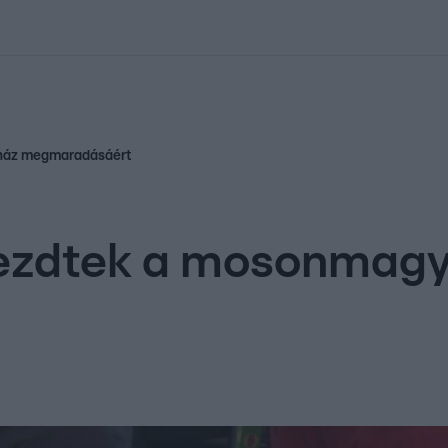
kolett
#
Időjárás
#
RTL műsor
#
Víz
#
Magyar Péter
#
Csillagjeg
rház megmaradásáért
kezdtek a mosonmagy