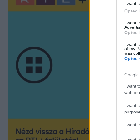
I want t
Opted 
I want 
Advertis
Opted 
I want t
of my P
was col
Opted 
Google 
I want t
web or d
I want t
purpose
I want 
I want t