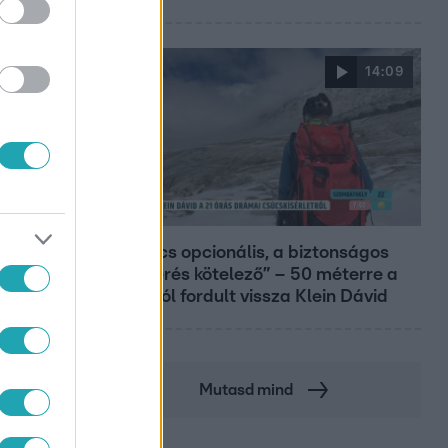
14:09
Reggeli
„A csúcs opcionális, a biztonságos
hazatérés kötelező” – 50 méterre a
csúcstól fordult vissza Klein Dávid
Mutasd mind