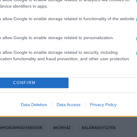
evice identifiers in apps.
o allow Google to enable storage related to functionality of the website
o allow Google to enable storage related to personalization.
között legyen a Google-találatokban!
o allow Google to enable storage related to security, including
cation functionality and fraud prevention, and other user protection.
CONFIRM
Data Deletion
Data Access
Privacy Policy
#
MOSONMAGYARÓVÁR
#
KÓRHÁZ
#
ALÁÍRÁSGYŰJTÉS