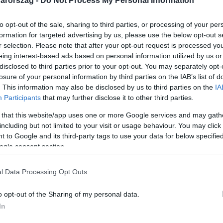
arország -
Do Not Process My Personal Information
to opt-out of the sale, sharing to third parties, or processing of your per
formation for targeted advertising by us, please use the below opt-out s
r selection. Please note that after your opt-out request is processed y
eing interest-based ads based on personal information utilized by us or
Link másolása
disclosed to third parties prior to your opt-out. You may separately opt-
losure of your personal information by third parties on the IAB’s list of
. This information may also be disclosed by us to third parties on the
IA
Participants
that may further disclose it to other third parties.
óta egyre több ellátás szűnik meg. A város
 that this website/app uses one or more Google services and may gath
 osztály, és traumatológiai ellátás.
including but not limited to your visit or usage behaviour. You may click 
 to Google and its third-party tags to use your data for below specifi
gyermekosztály is. Szombat délelőtt a helyi
ogle consent section.
lá, hogy biztosítsák a normális ellátást a
l Data Processing Opt Outs
o opt-out of the Sharing of my personal data.
In