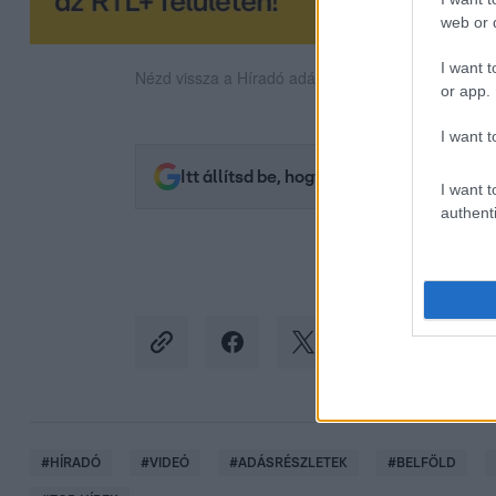
web or d
I want t
Nézd vissza a Híradó adásait az RTL+ felületén!
or app.
I want t
Itt állítsd be, hogy az RTL.hu az elsők 
I want t
authenti
#
HÍRADÓ
#
VIDEÓ
#
ADÁSRÉSZLETEK
#
BELFÖLD