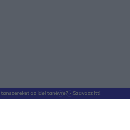
nszereket az idei tanévre? - Szavazz itt!