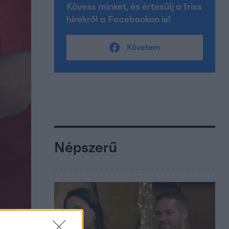
Kövess minket, és értesülj a friss
hírekről a Facebookon is!
Követem
Népszerű