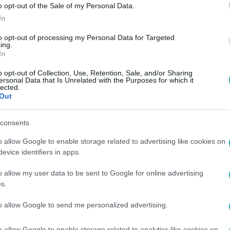
o opt-out of the Sale of my Personal Data.
In
to opt-out of processing my Personal Data for Targeted
ing.
In
o opt-out of Collection, Use, Retention, Sale, and/or Sharing
ersonal Data that Is Unrelated with the Purposes for which it
lected.
Out
consents
o allow Google to enable storage related to advertising like cookies on
evice identifiers in apps.
o allow my user data to be sent to Google for online advertising
s.
to allow Google to send me personalized advertising.
o allow Google to enable storage related to analytics like cookies on