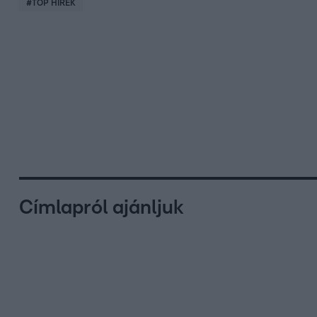
#
TOP HÍREK
Címlapról ajánljuk