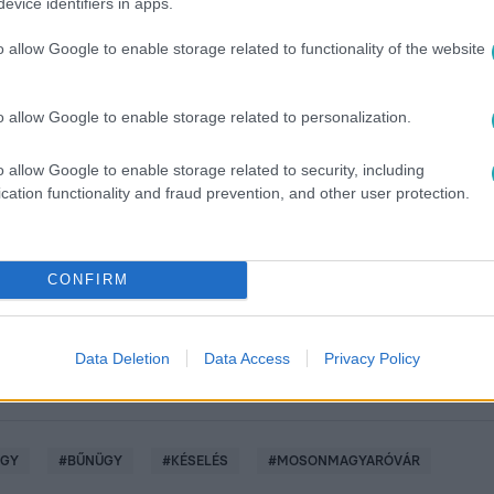
evice identifiers in apps.
o allow Google to enable storage related to functionality of the website
o allow Google to enable storage related to personalization.
o allow Google to enable storage related to security, including
között legyen a Google-találatokban!
cation functionality and fraud prevention, and other user protection.
CONFIRM
Data Deletion
Data Access
Privacy Policy
ÜGY
#
BŰNÜGY
#
KÉSELÉS
#
MOSONMAGYARÓVÁR