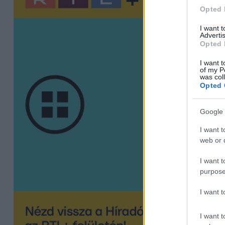
Opted 
I want 
Advertis
Opted 
I want t
of my P
was col
Opted 
Google 
I want t
web or d
I want t
purpose
I want 
I want t