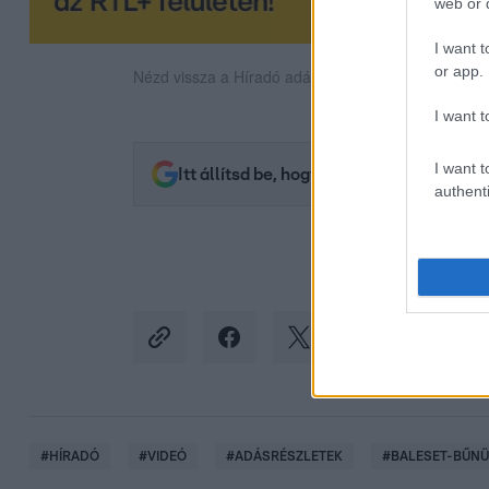
web or d
I want t
or app.
Nézd vissza a Híradó adásait az RTL+ felületén!
I want t
I want t
Itt állítsd be, hogy az RTL.hu az elsők 
authenti
#
HÍRADÓ
#
VIDEÓ
#
ADÁSRÉSZLETEK
#
BALESET-BŰN