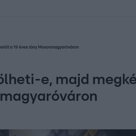
kolett
#
Időjárás
#
RTL műsor
#
Víz
#
Magyar Péter
#
Csillagjeg
ókelőt a 19 éves lány Mosonmagyaróváron
heti-e, majd megkés
nmagyaróváron