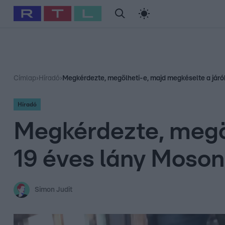
#
Babits Marcella
#
Szellő István
#
Most Wanted
#
Gallusz Ni
Címlap
›
Híradó
›
Megkérdezte, megölheti-e, majd megkéselte a jár
Híradó
Megkérdezte, megöl
19 éves lány Moso
Simon Judit