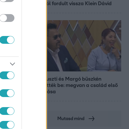
csúcstól fordult vissza Klein Dávid
Bulvár
Bódi Guszti és Margó büszkén
jelentették be: megvan a család első
diplomása
Mutasd mind