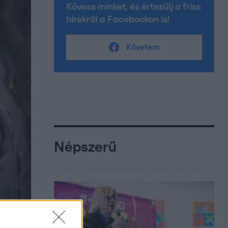
Kövess minket, és értesülj a friss
hírekről a Facebookon is!
Követem
Népszerű