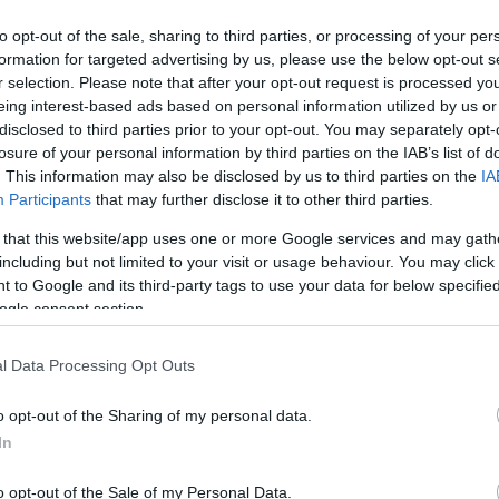
to opt-out of the sale, sharing to third parties, or processing of your per
formation for targeted advertising by us, please use the below opt-out s
r selection. Please note that after your opt-out request is processed y
eing interest-based ads based on personal information utilized by us or
disclosed to third parties prior to your opt-out. You may separately opt-
Link másolása
losure of your personal information by third parties on the IAB’s list of
. This information may also be disclosed by us to third parties on the
IA
Participants
that may further disclose it to other third parties.
 that this website/app uses one or more Google services and may gath
ajd megkéselte – az ügyészség szerint így
including but not limited to your visit or usage behaviour. You may click 
s lány, aki szombaton egy másik embert,
 to Google and its third-party tags to use your data for below specifi
ogle consent section.
anyját is megkéselte Mosonmagyaróváron. A
 erről döntő tárgyaláson nem tett vallomást,
l Data Processing Opt Outs
 a börtönbe.
o opt-out of the Sharing of my personal data.
In
o opt-out of the Sale of my Personal Data.