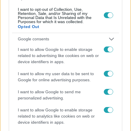
I want to opt-out of Collection, Use,
Retention, Sale, and/or Sharing of my
Nézd vissza a Fókusz adásait az RTL+-on!
Personal Data that Is Unrelated with the
Purposes for which it was collected.
Opted Out
Google consents
Itt állítsd be, hogy az RTL.hu az elsők között
legyen a Google-találatokban!
I want to allow Google to enable storage
related to advertising like cookies on web or
device identifiers in apps.
I want to allow my user data to be sent to
Google for online advertising purposes.
I want to allow Google to send me
personalized advertising.
I want to allow Google to enable storage
related to analytics like cookies on web or
device identifiers in apps.
Kövess minket, és értesülj a friss hírekről a
Facebookon is!