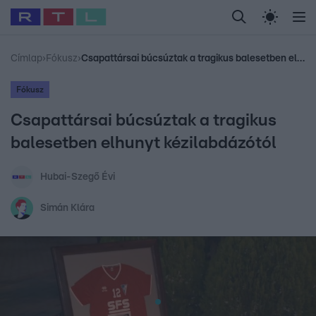
Legfrissebb
RTL Híradó
Fókusz
Sztárhírek
Randi
Celeb vagyok, me
#
Babits Marcella
#
Szellő István
#
Most Wanted
#
Gallusz Niko
Címlap
›
Fókusz
›
Csapattársai búcsúztak a tragikus balesetben elhunyt kézilabdázótól
Fókusz
Csapattársai búcsúztak a tragikus
balesetben elhunyt kézilabdázótól
Hubai-Szegő Évi
Simán Klára