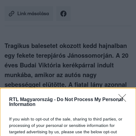
Link másolása
Tragikus balesetet okozott kedd hajnalban
egy fekete terepjárós Jánossomorján. A 20
éves Budai Viktória kerékpárral indult
munkába, amikor az autós nagy
sebességgel elütötte. A fiatal lány azonnal
életét vesztette. A szlovák rendszámú autó
RTL Magyarország -
Do Not Process My Personal
sofőrje nem sokkal később 17 kilométerrel
Information
arrébb, Mosonmagyaróváron is elgázolt
If you wish to opt-out of the sale, sharing to third parties, or
egy férfit, akinek az életéért még küzdenek
processing of your personal or sensitive information for
az orvosok. A szlovák férfi mindkét baleset
targeted advertising by us, please use the below opt-out