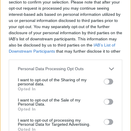
section to confirm your selection. Please note that after your
helyszínéről megállás és segítségnyújtás
opt-out request is processed you may continue seeing
nélkül hajtott el. Őrizetbe vétele után
interest-based ads based on personal information utilized by
us or personal information disclosed to third parties prior to
bevallotta, hogy csak részlegesen
your opt-out. You may separately opt-out of the further
emlékszik a történtekre. Szervezetében
disclosure of your personal information by third parties on the
IAB’s list of downstream participants. This information may
négy féle kábítószert találtak.
also be disclosed by us to third parties on the
IAB’s List of
Downstream Participants
that may further disclose it to other
third parties.
Please note that this website/app uses one or more Google
Personal Data Processing Opt Outs
services and may gather and store information including but
not limited to your visit or usage behaviour. You may click to
I want to opt-out of the Sharing of my
personal data.
grant or deny consent to Google and its third-party tags to
Opted In
use your data for below specified purposes in below Google
consent section.
I want to opt-out of the Sale of my
Personal Data.
Opted In
I want to opt-out of processing my
Personal Data for Targeted Advertising.
Opted In