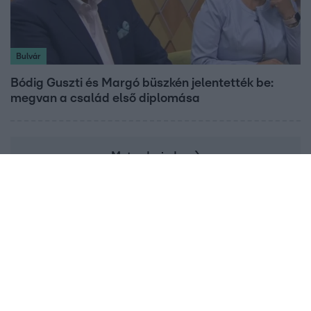
Bulvár
Bódig Guszti és Margó büszkén jelentették be:
megvan a család első diplomása
Mutasd mind
Címlapról ajánljuk