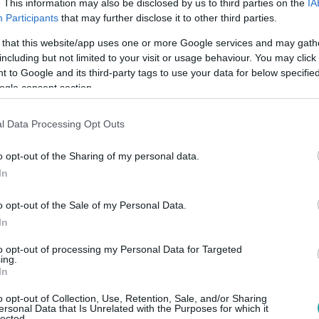
. This information may also be disclosed by us to third parties on the
IA
Participants
that may further disclose it to other third parties.
 that this website/app uses one or more Google services and may gath
2
including but not limited to your visit or usage behaviour. You may click 
ttek el egy kisfiút és nagymamáját Kecs
 to Google and its third-party tags to use your data for below specifi
ogle consent section.
 és nagymamát gázolt el egy autós. A Híradónak nyilatkozó sze
nki nem állt meg segíteni, csak ő.
l Data Processing Opt Outs
o opt-out of the Sharing of my personal data.
In
o opt-out of the Sale of my Personal Data.
4
In
busz gázolta halálra az asszonyt,
rás indult
to opt-out of processing my Personal Data for Targeted
ing.
In
formációi szerint a járműről már leszálltak az utasok, amikor a
n elütötte a 65 év körüli nőt.
o opt-out of Collection, Use, Retention, Sale, and/or Sharing
ersonal Data that Is Unrelated with the Purposes for which it
lected.