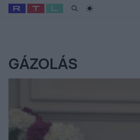
#
Babits Marcella
#
Szellő István
#
Most Wanted
#
Gallusz Ni
GÁZOLÁS