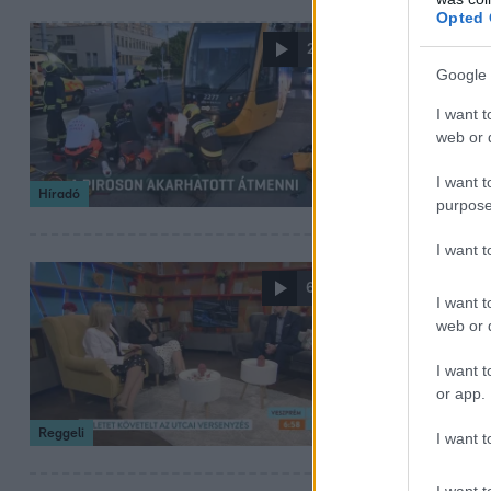
Opted 
2026. május 2. 16:3
2:23
„Iszonyato
Google 
villamosgá
I want t
web or d
Életveszélyes ál
villamos Budapes
I want t
Híradó
purpose
I want 
2026. április 14. 11:
6:35
I want t
Brutális ba
web or d
Ketten meghaltak
I want t
Dávid közlekedé
or app.
Reggeli
I want t
I want t