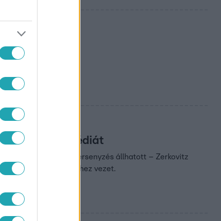
az újpesti
 gázolt el a
kozhatta a tragédiát
tt az illegális utcai versenyzés állhatott – Zerkovitz
en veszélyes döntésekhez vezet.