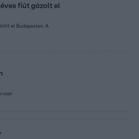
éves fiút gázolt el
ütött el Budapesten. A
n
arvast
v