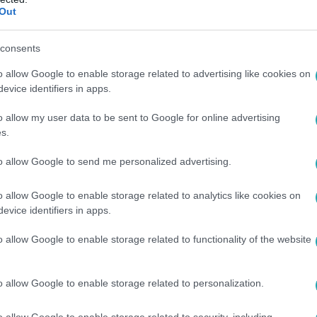
Out
4
san vérzett mindenhonnan” – megszólalt 
consents
zolás szemtanúja
o allow Google to enable storage related to advertising like cookies on
evice identifiers in apps.
lapotban szállították kórházba azt a 30 éves nőt, akit pénteken
t 4. kerületében.
o allow my user data to be sent to Google for online advertising
s.
to allow Google to send me personalized advertising.
00
o allow Google to enable storage related to analytics like cookies on
leset Budapesten: illegális versenyzés o
evice identifiers in apps.
 és többen megsérültek a XIII. kerületi balesetben, amely mögö
o allow Google to enable storage related to functionality of the website
spszichológus szerint a gyorsaság és a verseny izgalma könny
o allow Google to enable storage related to personalization.
o allow Google to enable storage related to security, including