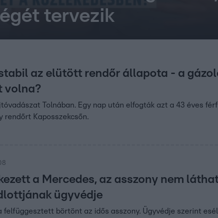
égét tervezik
stabil az elütött rendőr állapota - a gázo
t volna?
jtóvadászat Tolnában. Egy nap után elfogták azt a 43 éves férfi
gy rendőrt Kaposszekcsőn.
08
kezett a Mercedes, az asszony nem láthatt
dlottjának ügyvédje
 felfüggesztett börtönt az idős asszony. Ügyvédje szerint esél