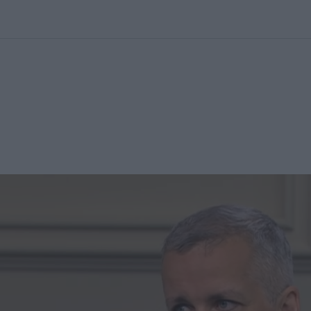
kolett
#
Időjárás
#
RTL műsor
#
Víz
#
Magyar Péter
#
Csillagjeg