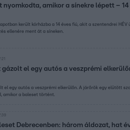
t nyomkodta, amikor a sínekre lépett – 14 
lapotban került kórházba a 14 éves fiú, akit a szentendrei HÉV 
lzés ellenére ment át a síneken.
:21
 gázolt el egy autós a veszprémi elkerülő
lt el egy autós a veszprémi elkerülőn. A járőrök egy elütött sz
l, amikor a baleset történt.
7:39
leset Debrecenben: három áldozat, hat é