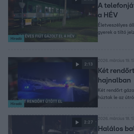
A telefonjá
a HÉV
Életveszélyes ál
gyerek a tiltó je
Híradó
2026. március 19. 17
2:13
Két rendőrt
hajnalban
Két rendőrt gázo
húztak le az útró
Híradó
2026. március 18. 1
2:27
Halálos ba