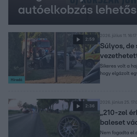
autóelkobzás lehetős
2026. július 11. 16:17
2:59
Súlyos, de 
vezethetet
Sikeres volt a ha
hogy elgázolt e
Híradó
2026. június 25. 17:
2:36
„210-zel ér
baleset vá
Nem fogadta el a