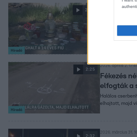
authenti
2026. április 4. 16:3
2:06
Meghalt a 1
A fiú fülében fü
szerelvényt. Két 
Híradó
2026. április 2. 17:4
2:25
Fékezés nél
elfogták a
Halálos cserbenh
elhajtott, majd v
Híradó
2026. március 31. 1
2:32