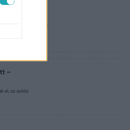
l a HÉV Óbudán
em vette észre az érkező
tt –
k el, az autós