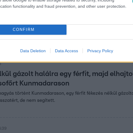
cation functionality and fraud prevention, and other user protection.
7
4 éves fiú, akit még hétfőn este ütött e
lhallgató volt, és a telefonját nyomkodta, valószínűleg ezért n
CONFIRM
óbudai iskolája is gyászolja a diákot.
Data Deletion
Data Access
Privacy Policy
5
kül gázolt halálra egy férfit, majd elhajto
 sofőrt Kunmadarason
agyás történt Kunmadarason, egy férfit fékezés nélkül gázolta
isszatért, de nem segített.
6:39