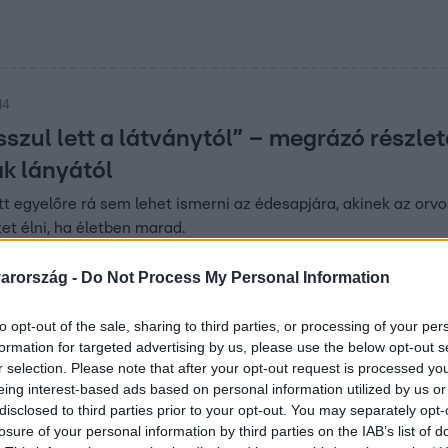
14
szul lett a látványtól” – megrázó részlet
k lányától
tt egyelőre rá sem lehet ismerni az édesapjára, akinek az orvo
tet élni, ha életben marad.
arország -
Do Not Process My Personal Information
08
to opt-out of the sale, sharing to third parties, or processing of your per
g képtelenek vagyunk bemenni a fiunk sz
formation for targeted advertising by us, please use the below opt-out s
zprémi rendőr édesanyja
r selection. Please note that after your opt-out request is processed y
eing interest-based ads based on personal information utilized by us or
eszprémi rendőrtragédia után sincs gyanúsított, a szülők szerin
disclosed to third parties prior to your opt-out. You may separately opt-
i Híradóban.
losure of your personal information by third parties on the IAB’s list of