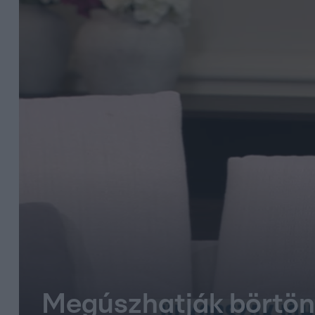
Megúszhatják börtön 