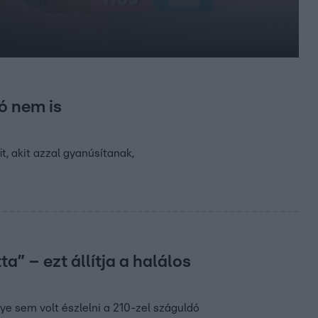
ló nem is
t, akit azzal gyanúsítanak,
a” – ezt állítja a halálos
ye sem volt észlelni a 210-zel száguldó