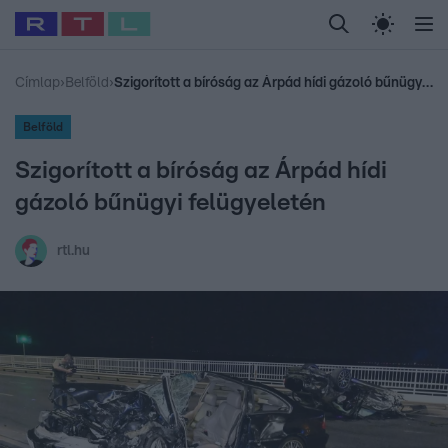
Legfrissebb
RTL Híradó
Fókusz
Sztárhírek
Randi
Celeb vagyok, me
#
Babits Marcella
#
Szellő István
#
Most Wanted
#
Gallusz Niko
Címlap
›
Belföld
›
Szigorított a bíróság az Árpád hídi gázoló bűnügyi felügyeletén
Belföld
Szigorított a bíróság az Árpád hídi
gázoló bűnügyi felügyeletén
rtl.hu