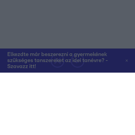
Elkezdte már beszerezni a gyermekének
szükséges tanszereket az idei tanévre? -
Szavazz itt!
Rólunk