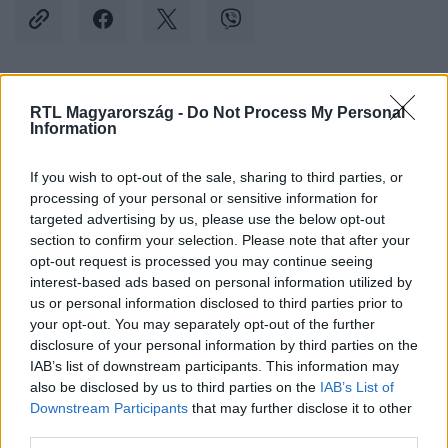
Kövess minket, és értesülj a friss hírekről a
RTL Magyarország -
Do Not Process My Personal
Information
Facebookon is!
If you wish to opt-out of the sale, sharing to third parties, or
Követem
processing of your personal or sensitive information for
targeted advertising by us, please use the below opt-out
section to confirm your selection. Please note that after your
opt-out request is processed you may continue seeing
interest-based ads based on personal information utilized by
us or personal information disclosed to third parties prior to
your opt-out. You may separately opt-out of the further
#
BELFÖLD
#
ÁRPÁD HÍD
#
GÁZOLÁS
#
BÍRÓSÁG
disclosure of your personal information by third parties on the
#
ÜGYÉSZSÉG
#
FELLEBBEZÉS
#
ÁRPÁD HÍDI BALESET
IAB’s list of downstream participants. This information may
also be disclosed by us to third parties on the
IAB’s List of
Downstream Participants
that may further disclose it to other
third parties.