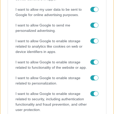
I want to allow my user data to be sent to
Google for online advertising purposes.
2:14
I want to allow Google to send me
personalized advertising.
I want to allow Google to enable storage
related to analytics like cookies on web or
device identifiers in apps.
I want to allow Google to enable storage
related to functionality of the website or app.
Híradó
I want to allow Google to enable storage
Az RTL Híradó riportja után renndőrök és
related to personalization.
állatmentők hozták ki a magára hagyott kutyát
I want to allow Google to enable storage
related to security, including authentication
functionality and fraud prevention, and other
17:24
user protection.