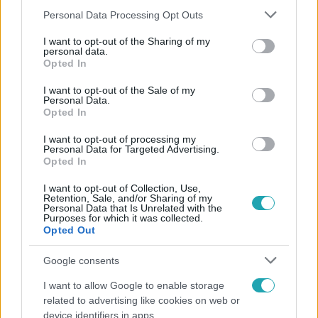
Please note that this website/app uses one or more Google
Personal Data Processing Opt Outs
services and may gather and store information including but
not limited to your visit or usage behaviour. You may click to
I want to opt-out of the Sharing of my
personal data.
grant or deny consent to Google and its third-party tags to
Népszerű
Opted In
use your data for below specified purposes in below Google
consent section.
I want to opt-out of the Sale of my
Personal Data.
Opted In
I want to opt-out of processing my
Personal Data for Targeted Advertising.
Opted In
I want to opt-out of Collection, Use,
Retention, Sale, and/or Sharing of my
Personal Data that Is Unrelated with the
Purposes for which it was collected.
Opted Out
Google consents
Bulvár
I want to allow Google to enable storage
Véget ért a közös munka! Balogh Levente
related to advertising like cookies on web or
elbúcsúzott Az álommeló győztesétől
device identifiers in apps.