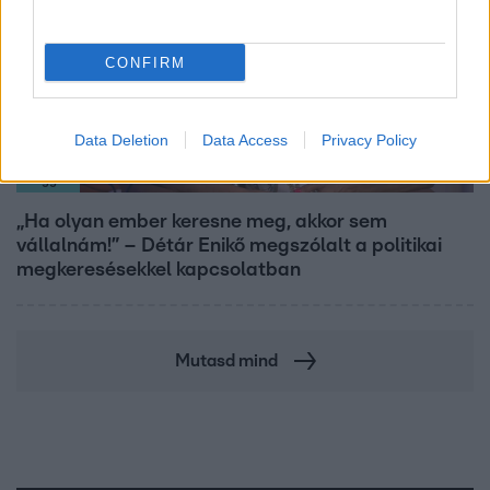
CONFIRM
Data Deletion
Data Access
Privacy Policy
Reggeli
„Ha olyan ember keresne meg, akkor sem
vállalnám!” – Détár Enikő megszólalt a politikai
megkeresésekkel kapcsolatban
Mutasd mind