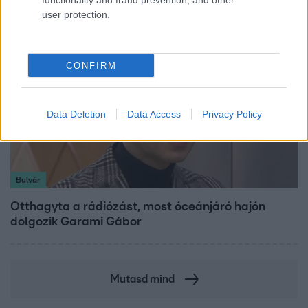
functionality and fraud prevention, and other
user protection.
CONFIRM
Data Deletion
Data Access
Privacy Policy
Bulvár
Otthagyta a rádiózást, most óceánjáró hajón
dolgozik Garami Gábor
Mutasd mind