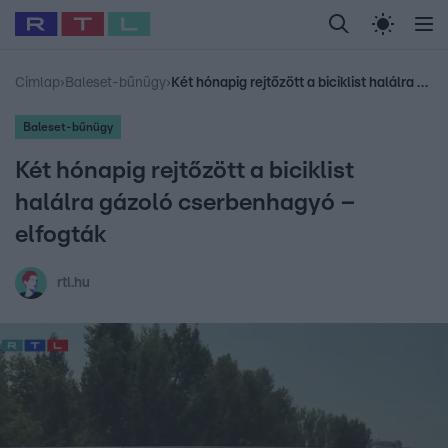
Legfrissebb
RTL Híradó
Fókusz
Sztárhírek
Randi
Celeb vagyok, me
#
Babits Marcella
#
Szellő István
#
Most Wanted
#
Gallusz Niko
Címlap
›
Baleset-bűnügy
›
Két hónapig rejtőzött a biciklist halálra gázoló cserbenhagyó – elfogták
Baleset-bűnügy
Két hónapig rejtőzött a biciklist
halálra gázoló cserbenhagyó –
elfogták
rtl.hu