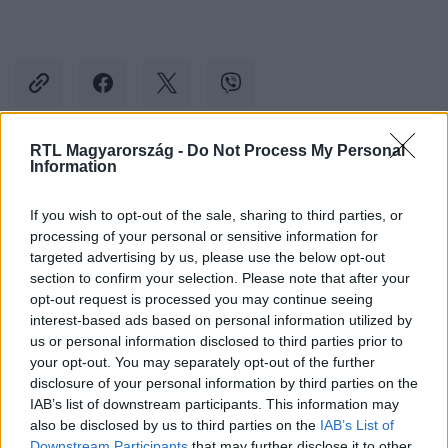
RTL Magyarország -
Do Not Process My Personal
Information
Kövess minket, és értesülj a friss hírekről a
Facebookon is!
If you wish to opt-out of the sale, sharing to third parties, or
processing of your personal or sensitive information for
Követem
targeted advertising by us, please use the below opt-out
section to confirm your selection. Please note that after your
opt-out request is processed you may continue seeing
interest-based ads based on personal information utilized by
us or personal information disclosed to third parties prior to
your opt-out. You may separately opt-out of the further
disclosure of your personal information by third parties on the
#
BALESET-BŰNÜGY
#
GÁZOLÁS
#
HALÁLOS BALESET
IAB’s list of downstream participants. This information may
#
CSERBENHAGYÁS
#
MERCEDES
#
BICIKLIS
also be disclosed by us to third parties on the
IAB’s List of
Downstream Participants
that may further disclose it to other