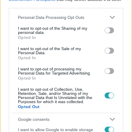
#
KERÉKPÁROS
#
RENDŐRSÉG
third parties.
Please note that this website/app uses one or more Google
Personal Data Processing Opt Outs
services and may gather and store information including but
not limited to your visit or usage behaviour. You may click to
I want to opt-out of the Sharing of my
personal data.
grant or deny consent to Google and its third-party tags to
Opted In
use your data for below specified purposes in below Google
consent section.
I want to opt-out of the Sale of my
Personal Data.
Népszerű
Opted In
I want to opt-out of processing my
Personal Data for Targeted Advertising.
Opted In
I want to opt-out of Collection, Use,
Retention, Sale, and/or Sharing of my
Personal Data that Is Unrelated with the
Purposes for which it was collected.
Opted Out
Google consents
I want to allow Google to enable storage