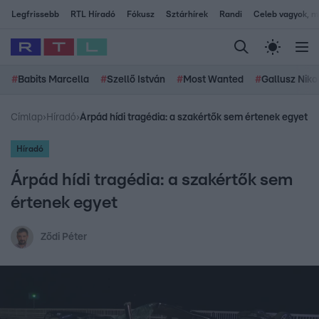
Legfrissebb
RTL Híradó
Fókusz
Sztárhírek
Randi
Celeb vagyok, me
#
Babits Marcella
#
Szellő István
#
Most Wanted
#
Gallusz Niko
Címlap
›
Híradó
›
Árpád hídi tragédia: a szakértők sem értenek egyet
Híradó
Árpád hídi tragédia: a szakértők sem
értenek egyet
Ződi Péter