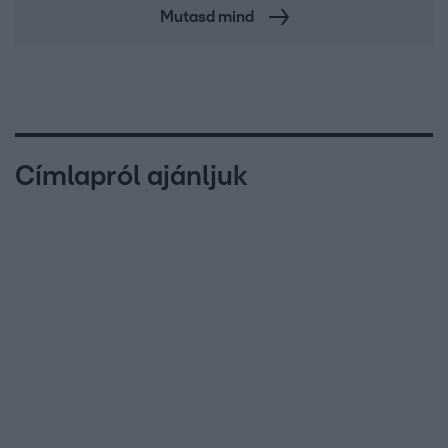
Mutasd mind
Címlapról ajánljuk