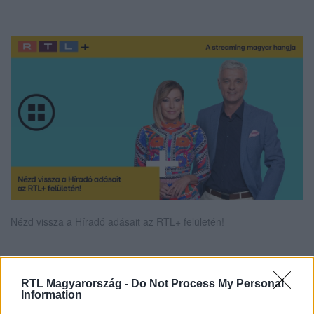
Nézd vissza a Híradó adásait az RTL+ felületén!
Itt állítsd be, hogy az RTL.hu az elsők között
RTL Magyarország -
Do Not Process My Personal
Information
legyen a Google-találatokban!