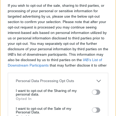
If you wish to opt-out of the sale, sharing to third parties, or
processing of your personal or sensitive information for
targeted advertising by us, please use the below opt-out
section to confirm your selection. Please note that after your
opt-out request is processed you may continue seeing
interest-based ads based on personal information utilized by
us or personal information disclosed to third parties prior to
your opt-out. You may separately opt-out of the further
disclosure of your personal information by third parties on the
IAB’s list of downstream participants. This information may
also be disclosed by us to third parties on the
IAB’s List of
Kövess minket, és értesülj a friss hírekről a
Downstream Participants
that may further disclose it to other
Facebookon is!
third parties.
Please note that this website/app uses one or more Google
Personal Data Processing Opt Outs
Követem
services and may gather and store information including but
not limited to your visit or usage behaviour. You may click to
I want to opt-out of the Sharing of my
personal data.
grant or deny consent to Google and its third-party tags to
Opted In
use your data for below specified purposes in below Google
consent section.
I want to opt-out of the Sale of my
Personal Data.
#
HÍRADÓ
#
ADÁSRÉSZLETEK
#
ÁRPÁD HÍDI BALESET