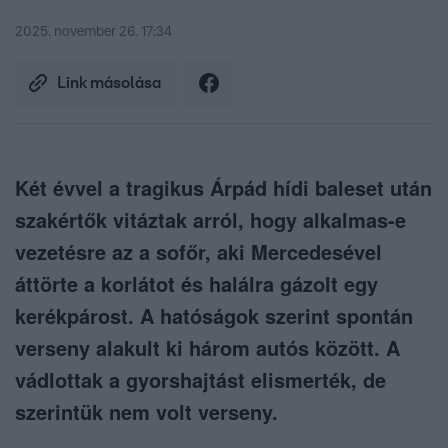
2025. november 26. 17:34
Link másolása
Két évvel a tragikus Árpád hídi baleset után
szakértők vitáztak arról, hogy alkalmas-e
vezetésre az a sofőr, aki Mercedesével
áttörte a korlátot és halálra gázolt egy
kerékpárost. A hatóságok szerint spontán
verseny alakult ki három autós között. A
vádlottak a gyorshajtást elismerték, de
szerintük nem volt verseny.