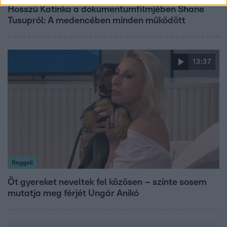
Hosszú Katinka a dokumentumfilmjében Shane
Tusupról: A medencében minden működött
13:37
Reggeli
Öt gyereket neveltek fel közösen – szinte sosem
mutatja meg férjét Ungár Anikó