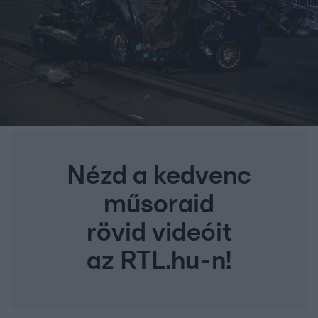
Nézd a kedvenc
műsoraid
rövid videóit
az RTL.hu-n!