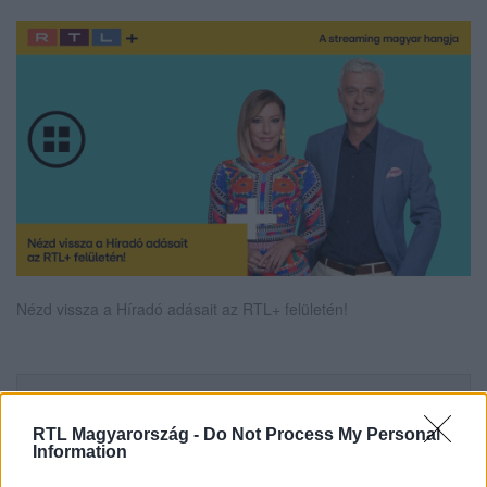
Nézd vissza a Híradó adásait az RTL+ felületén!
Itt állítsd be, hogy az RTL.hu az elsők között
legyen a Google-találatokban!
RTL Magyarország -
Do Not Process My Personal
Information