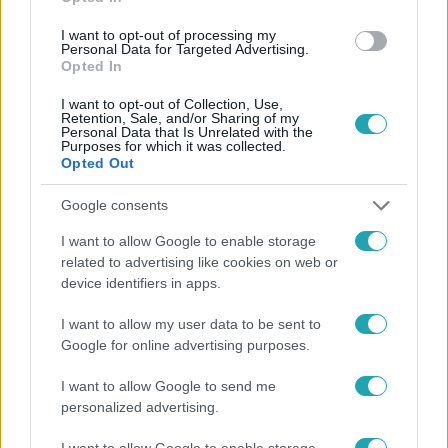
#
ÁLLATVÉDŐK
#
MOSONMAGYARÓVÁR
#
CICÁK
I want to opt-out of processing my
#
SZOPTATÁS
Personal Data for Targeted Advertising.
Opted In
I want to opt-out of Collection, Use,
Retention, Sale, and/or Sharing of my
Personal Data that Is Unrelated with the
Purposes for which it was collected.
Opted Out
Google consents
Népszerű
I want to allow Google to enable storage
related to advertising like cookies on web or
device identifiers in apps.
7:51
I want to allow my user data to be sent to
Google for online advertising purposes.
I want to allow Google to send me
personalized advertising.
I want to allow Google to enable storage