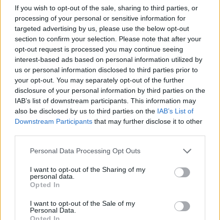
If you wish to opt-out of the sale, sharing to third parties, or
processing of your personal or sensitive information for
targeted advertising by us, please use the below opt-out
section to confirm your selection. Please note that after your
opt-out request is processed you may continue seeing
interest-based ads based on personal information utilized by
us or personal information disclosed to third parties prior to
your opt-out. You may separately opt-out of the further
disclosure of your personal information by third parties on the
Kövess minket, és értesülj a friss hírekről a
IAB’s list of downstream participants. This information may
also be disclosed by us to third parties on the
IAB’s List of
Facebookon is!
Downstream Participants
that may further disclose it to other
third parties.
Követem
Please note that this website/app uses one or more Google
Personal Data Processing Opt Outs
services and may gather and store information including but
not limited to your visit or usage behaviour. You may click to
I want to opt-out of the Sharing of my
personal data.
grant or deny consent to Google and its third-party tags to
Opted In
use your data for below specified purposes in below Google
consent section.
I want to opt-out of the Sale of my
#
HÍRADÓ
#
BELFÖLD
#
ADÁSRÉSZLETEK
Personal Data.
Opted In