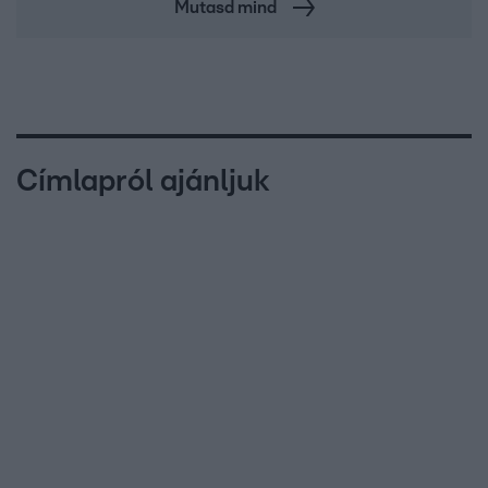
Mutasd mind
Címlapról ajánljuk