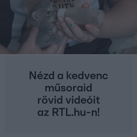
Nézd a kedvenc
műsoraid
rövid videóit
az RTL.hu-n!