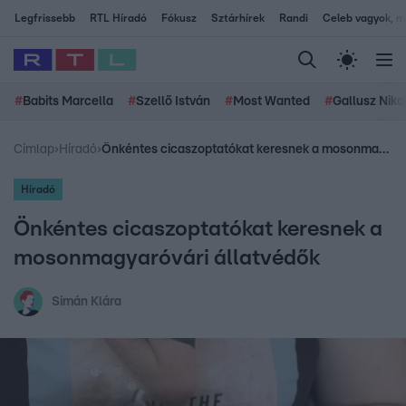
Legfrissebb
RTL Híradó
Fókusz
Sztárhírek
Randi
Celeb vagyok, me
#
Babits Marcella
#
Szellő István
#
Most Wanted
#
Gallusz Niko
Címlap
›
Híradó
›
Önkéntes cicaszoptatókat keresnek a mosonmagyaróvári állatvédők
Híradó
Önkéntes cicaszoptatókat keresnek a
mosonmagyaróvári állatvédők
Simán Klára