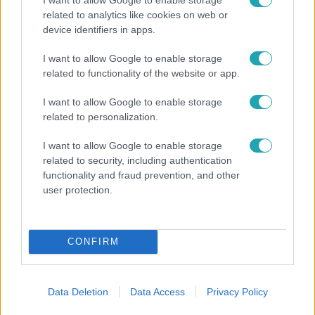
related to analytics like cookies on web or
device identifiers in apps.
Fókusz
I want to allow Google to enable storage
Megvan, kik váltják a fenyegetés miatt visszalépő
related to functionality of the website or app.
Majkát a SIC Feszten
I want to allow Google to enable storage
related to personalization.
I want to allow Google to enable storage
related to security, including authentication
functionality and fraud prevention, and other
user protection.
CONFIRM
Bulvár
Data Deletion
Data Access
Privacy Policy
„Most jobb lenne mással lennem?” – Gallusz Niki