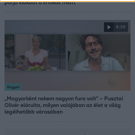
párja kiakadt a kritikák miatt
6:35
Reggeli
„Magyarként nekem nagyon fura volt” – Pusztai
Olivér elárulta, milyen valójában az élet a világ
legélhetőbb városában