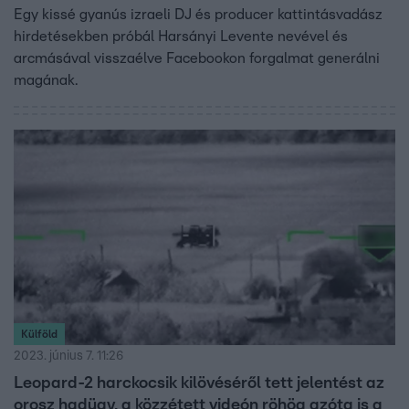
Egy kissé gyanús izraeli DJ és producer kattintásvadász
hirdetésekben próbál Harsányi Levente nevével és
arcmásával visszaélve Facebookon forgalmat generálni
magának.
Külföld
2023. június 7. 11:26
Leopard-2 harckocsik kilövéséről tett jelentést az
orosz hadügy, a közzétett videón röhög azóta is a