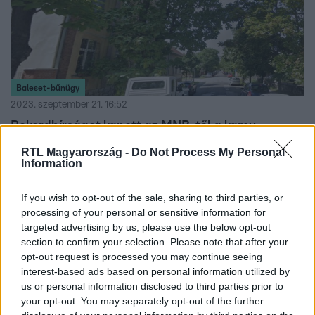
Baleset-bűnügy
2023. szeptember 21. 16:52
Rekordbírságot kapott az MNB-től a kamu
befektetési alap, 320 millió forintra büntették őket
RTL Magyarország -
Do Not Process My Personal
Information
Engedély nélkül kínáltak befektetési lehetőséget
„világsikerre esélyes startupokba”.
If you wish to opt-out of the sale, sharing to third parties, or
processing of your personal or sensitive information for
targeted advertising by us, please use the below opt-out
section to confirm your selection. Please note that after your
opt-out request is processed you may continue seeing
interest-based ads based on personal information utilized by
us or personal information disclosed to third parties prior to
your opt-out. You may separately opt-out of the further