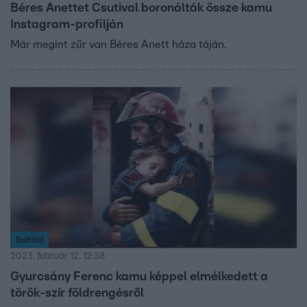
Béres Anettet Csutival boronálták össze kamu
Instagram-profilján
Már megint zűr van Béres Anett háza táján.
Belföld
2023. február 12. 12:38
Gyurcsány Ferenc kamu képpel elmélkedett a
török-szír földrengésről