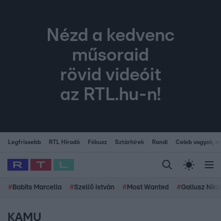
Nézd a kedvenc
műsoraid
rövid videóit
az RTL.hu-n!
Legfrissebb
RTL Híradó
Fókusz
Sztárhírek
Randi
Celeb vagyok, me
#
Babits Marcella
#
Szellő István
#
Most Wanted
#
Gallusz Niko
KAMU