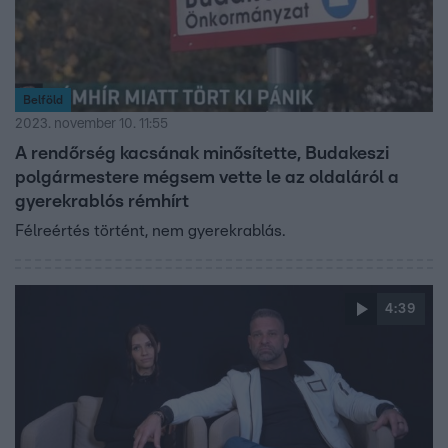
Belföld
2023. november 10. 11:55
A rendőrség kacsának minősítette, Budakeszi
polgármestere mégsem vette le az oldaláról a
gyerekrablós rémhírt
Félreértés történt, nem gyerekrablás.
4:39