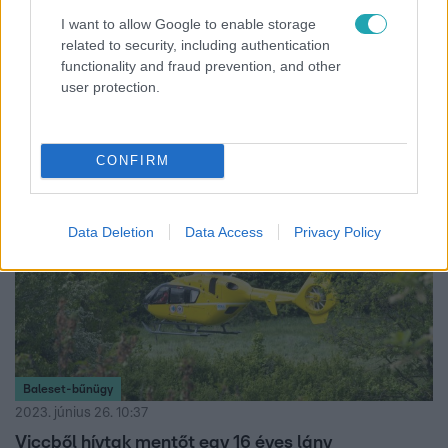
2023. június 27. 12:39
I want to allow Google to enable storage
related to security, including authentication
Lakatos Márk válaszolt Azahriah-nak: Nem kell
functionality and fraud prevention, and other
személyeskedni, meg sértegetni egymást
user protection.
Lakatos Márk szerint Azahriah teljesen félreértette őt.
CONFIRM
Data Deletion
Data Access
Privacy Policy
Baleset-bűnügy
2023. június 26. 10:37
Viccből hívtak mentőt egy 16 éves lány