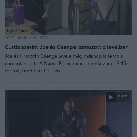
Nyerő Páros
2023. október 18. 19:30
Curtis szerint Joe és Csenge kamuzott a levélben
Joe és Hrovatin Csenge levele még másnap is téma a
párosok között. A Nyerő Páros minden hétköznap 19:45-
kor folytatódik az RTL-en.
5:55