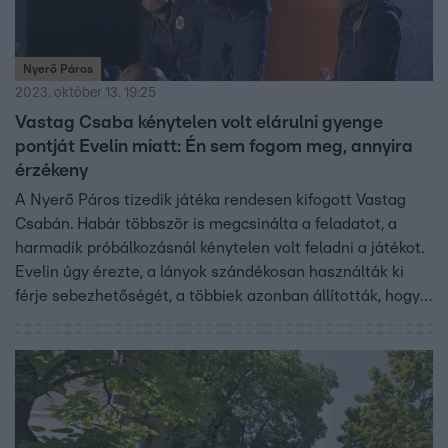
Nyerő Páros
2023. október 13. 19:25
Vastag Csaba kénytelen volt elárulni gyenge
pontját Evelin miatt: Én sem fogom meg, annyira
érzékeny
A Nyerő Páros tizedik játéka rendesen kifogott Vastag
Csabán. Habár többször is megcsinálta a feladatot, a
harmadik próbálkozásnál kénytelen volt feladni a játékot.
Evelin úgy érezte, a lányok szándékosan használták ki
férje sebezhetőségét, a többiek azonban állították, hogy
fogalmuk sem volt Csaba gyenge pontjáról.