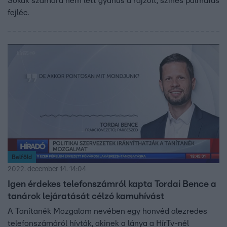
Sokak számára nem lett gyanús a rajzolt, színes pálmafás
fejléc.
Belföld
2022. december 14. 14:04
Igen érdekes telefonszámról kapta Tordai Bence a
tanárok lejáratását célzó kamuhívást
A Tanítanék Mozgalom nevében egy honvéd alezredes
telefonszámáról hívták, akinek a lánya a HírTv-nél