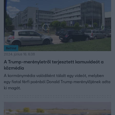
Belföld
2024. július 16. 6:38
A Trump-merényletről terjesztett kamuvideót a
közmédia
A kormánymédia valódiként tálalt egy videót, melyben
egy fiatal férfi poénból Donald Trump merénylőjének adta
ki magát.