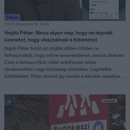
Fókusz
2023. december 13. 18:40
Hajdú Péter: Nincs olyan nap, hogy ne kapnék
üzenetet, hogy visszaélnek a fotómmal
Hajdú Péter fotóit az utóbbi időben többen is
felhasználták, hogy online ismerkedjenek, persze álnéven.
Ezek a kamuprofilok nőket szédítenek netes
társkeresőkön vagy közösségi oldalakon. Leginkább
külföldieket, Péter szerint így kisebb a lebukás veszélye. A
legtöbb esetben egy idő után kiderül, hogy a profil mögött
valaki más áll. Mi is megkerestünk egy hölgyet, aki chatelt
egy Hajdú Péter bőrébe bújt Gab nevű férfival. Azt írta,
egy idő után gyanússá vált neki valami és a Google
képkeresőben talált rá a műsorvezetőre, akinek el is
küldte a hamis profilt.