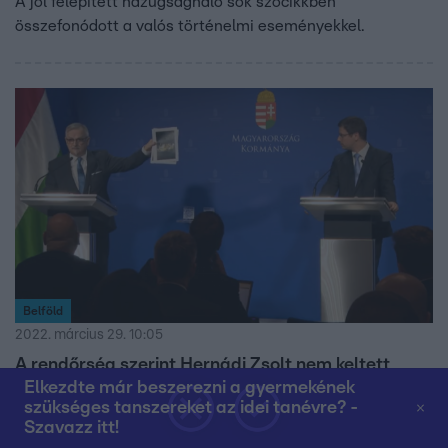
A jól felépített hazugságháló sok szócikkben
összefonódott a valós történelmi eseményekkel.
Belföld
2022. március 29. 10:05
A rendőrség szerint Hernádi Zsolt nem keltett
Elkezdte már beszerezni a gyermekének
pánikot azzal, hogy zacskóba tankolós fotót
szükséges tanszereket az idei tanévre? -
mutogatott
Szavazz itt!
A 2019-ben, nem is Magyarországon készült képekkel azt