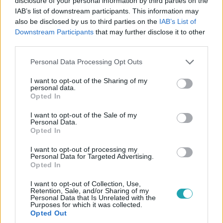
disclosure of your personal information by third parties on the
IAB’s list of downstream participants. This information may
also be disclosed by us to third parties on the
IAB’s List of
Downstream Participants
that may further disclose it to other
third parties.
Belföld
2023. augusztus 17. 9:29
Please note that this website/app uses one or more Google
Personal Data Processing Opt Outs
services and may gather and store information including but
Kamu hirdetésben keresnek diákmunkásokat az
not limited to your visit or usage behaviour. You may click to
I want to opt-out of the Sharing of my
atlétikai világbajnokságra
personal data.
grant or deny consent to Google and its third-party tags to
Opted In
Fura, nehezen hihető pontokat tartalmazott a felhívás.
use your data for below specified purposes in below Google
consent section.
I want to opt-out of the Sale of my
Personal Data.
Opted In
I want to opt-out of processing my
Personal Data for Targeted Advertising.
Opted In
I want to opt-out of Collection, Use,
Retention, Sale, and/or Sharing of my
Personal Data that Is Unrelated with the
Purposes for which it was collected.
Opted Out