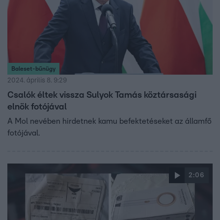
Baleset-bűnügy
2024. április 8. 9:29
Csalók éltek vissza Sulyok Tamás köztársasági
elnök fotójával
A Mol nevében hirdetnek kamu befektetéseket az államfő
fotójával.
2:06