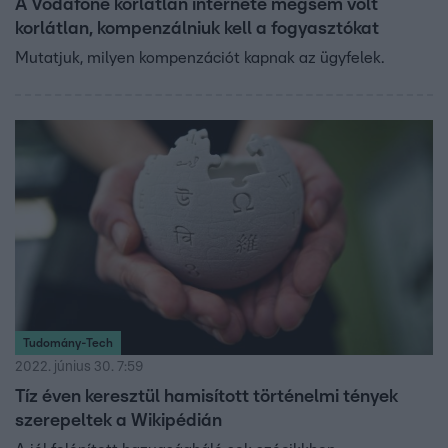
A Vodafone korlátlan internete mégsem volt
korlátlan, kompenzálniuk kell a fogyasztókat
Mutatjuk, milyen kompenzációt kapnak az ügyfelek.
Tudomány-Tech
2022. június 30. 7:59
Tíz éven keresztül hamisított történelmi tények
szerepeltek a Wikipédián