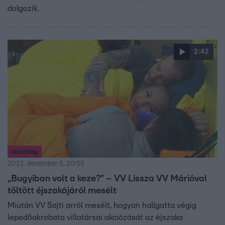
dolgozik.
2:42
ValóVilág
2022. december 5. 20:55
„Bugyiban volt a keze?” – VV Lissza VV Márióval
töltött éjszakájáról mesélt
Miután VV Sajti arról mesélt, hogyan hallgatta végig
lepedőakrobata villatársai akciózását az éjszaka