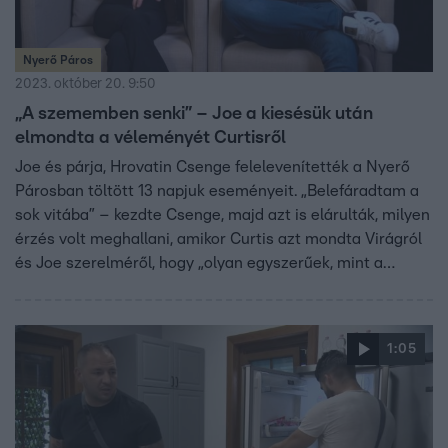
Nyerő Páros
2023. október 20. 9:50
„A szememben senki” – Joe a kiesésük után
elmondta a véleményét Curtisről
Joe és párja, Hrovatin Csenge felelevenítették a Nyerő
Párosban töltött 13 napjuk eseményeit. „Belefáradtam a
sok vitába” – kezdte Csenge, majd azt is elárulták, milyen
érzés volt meghallani, amikor Curtis azt mondta Virágról
és Joe szerelméről, hogy „olyan egyszerűek, mint a
barlangrajz”. Arra is kíváncsiak voltunk, vajon ennyi idő
után még mindig úgy gondolják-e, hogy Vastagné Domján
Evelin csak kitalált egy történetet saját bántalmazásáról.
1:05
Csenge szerint ha két sorstárs találkozik egymással,
össze kéne tartaniuk, Evelin viszont kezdettől fogva
ellenségesen viselkedett vele.