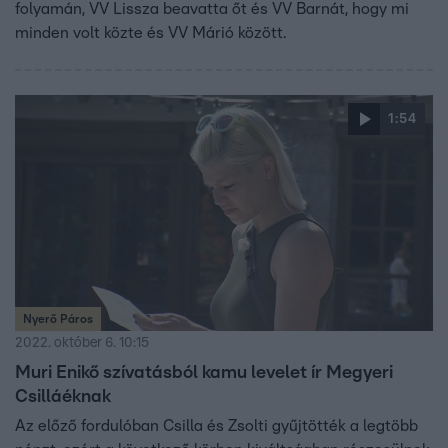
folyamán, VV Lissza beavatta őt és VV Barnát, hogy mi
minden volt közte és VV Márió között.
1:54
Nyerő Páros
2022. október 6. 10:15
Muri Enikő szívatásból kamu levelet ír Megyeri
Csilláéknak
Az előző fordulóban Csilla és Zsolti gyűjtötték a legtöbb