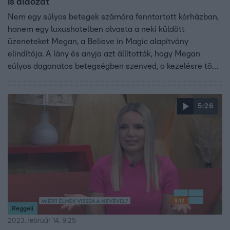
is áldozat
Nem egy súlyos betegek számára fenntartott kórházban,
hanem egy luxushotelben olvasta a neki küldött
üzeneteket Megan, a Believe in Magic alapítvány
elindítója. A lány és anyja azt állították, hogy Megan
súlyos daganatos betegségben szenved, a kezelésre több
százezer fontot gyűjtöttek össze, és elnyerték még a brit
miniszterelnök támogatását is. Később kiderült, az anya
betegebb, mint a lánya – és itt már egyáltalán nem rákról
5:26
van szó.
Reggeli
2023. február 14. 9:25