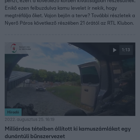
pénzt, ezért a következő körben kiváltságban részesülnek.
Enikő ezen felbuzdulva kamu levelet ír nekik, hogy
megtréfálja őket. Vajon bejön a terve? További részletek a
Nyerő Páros következő részében 21 órától az RTL Klubon.
1:13
Híradó
2022. augusztus 25. 16:19
Milliárdos tételben állított ki kamuszámlákat egy
dunántúli bűnszervezet