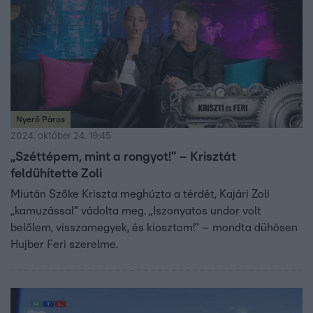
Nyerő Páros
2024. október 24. 19:45
„Széttépem, mint a rongyot!” – Krisztát
feldühítette Zoli
Miután Szőke Kriszta meghúzta a térdét, Kajári Zoli
„kamuzással” vádolta meg. „Iszonyatos undor volt
belőlem, visszamegyek, és kiosztom!” – mondta dühösen
Hujber Feri szerelme.