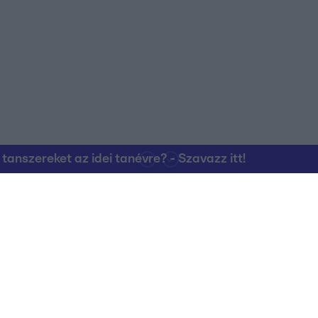
nszereket az idei tanévre? - Szavazz itt!
Kapcsolat
RTL Group Beszál
Magatartási Kó