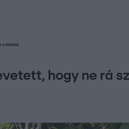
kolett
#
Időjárás
#
RTL műsor
#
Víz
#
Magyar Péter
#
Csillagjeg
k a többiek
vetett, hogy ne rá 