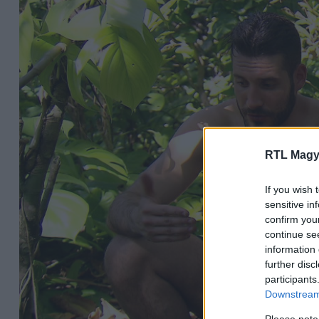
RTL Magy
If you wish 
sensitive in
confirm you
continue se
information 
further disc
participants
Downstream 
Please note