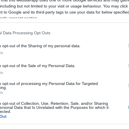
including but not limited to your visit or usage behaviour. You may click 
 to Google and its third-party tags to use your data for below specifi
ogle consent section.
l Data Processing Opt Outs
Link másolása
o opt-out of the Sharing of my personal data.
In
Nóri amulettjének a híre, Gergely
o opt-out of the Sale of my Personal Data.
azzák ki a többiek a törzsi tanácson, akkor
In
ázni kezdett.
to opt-out of processing my Personal Data for Targeted
ing.
In
o opt-out of Collection, Use, Retention, Sale, and/or Sharing
ersonal Data that Is Unrelated with the Purposes for which it
lected.
Out
között legyen a Google-találatokban!