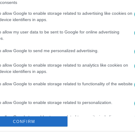
consents
o allow Google to enable storage related to advertising like cookies on
evice identifiers in apps.
o allow my user data to be sent to Google for online advertising
s.
to allow Google to send me personalized advertising.
o allow Google to enable storage related to analytics like cookies on
I TANÁCS
#
AMULETT
#
KAMU
#
HAZUGSÁG
#
RTL
evice identifiers in apps.
o allow Google to enable storage related to functionality of the website
o allow Google to enable storage related to personalization.
o allow Google to enable storage related to security, including
CONFIRM
cation functionality and fraud prevention, and other user protection.