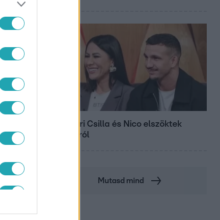
Bulvár
Megyeri Csilla és Nico elszöktek
otthonról
Mutasd mind