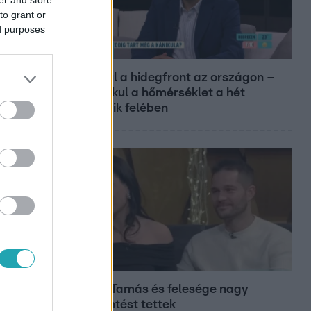
to grant or
ed purposes
Reggeli
Átvonul a hidegfront az országon –
így alakul a hőmérséklet a hét
második felében
Bulvár
Veréb Tamás és felesége nagy
bejelentést tettek