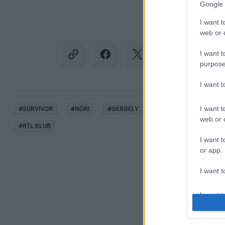
Google 
I want t
web or d
I want t
purpose
I want 
I want t
#
SURVIVOR
#
NÓRI
#
GERGELY
#
ÁRULÁS
#
TÖRZS
web or d
#
RTL KLUB
I want t
or app.
I want t
I want t
authenti