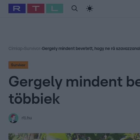
#
Babits Marcella
#
Szellő István
#
Most Wanted
#
Gallusz Ni
Címlap
›
Survivor
›
Gergely mindent bevetett, hogy ne rá szavazzana
Survivor
Gergely mindent be
többiek
rtl.hu