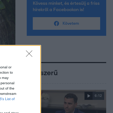
Kövess minket, és értesülj a friss
hírekről a Facebookon is!
Követem
sonal or
Népszerű
ection to
ou may
 personal
out of the
 downstream
6:12
B’s List of
er and store