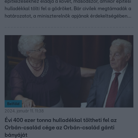
építkezésekhez eladja a követ, másodszor, amikor építési
hulladékkal tölti fel a gödröket. Bár civilek megtámadák a
határozatot, a miniszterelnök apjának érdekeltségében
lévő cég megkapta az engedélyt arra, hogy évi 400 ezer
tonna építési hulladékot helyezzen el a gánti kőbányában.
A kormányhivatal közölte: szigorú szabályok alapján
adták ki az engedélyt.
Belföld
2024. január 11. 11:38
Évi 400 ezer tonna hulladékkal töltheti fel az
Orbán-család cége az Orbán-család gánti
bányáját