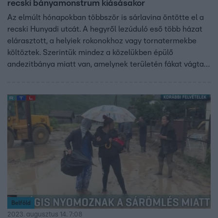
recski bányamonstrum kiásásakor
Az elmúlt hónapokban többször is sárlavina öntötte el a
recski Hunyadi utcát. A hegyről lezúduló eső több házat
elárasztott, a helyiek rokonokhoz vagy tornatermekbe
költöztek. Szerintük mindez a közelükben épülő
andezitbánya miatt van, amelynek területén fákat vágtak
ki, így nincs, ami megfogja a csapadékot. A kormány
félmilliárd forintot különített el a károsultaknak, de még
mindig csak a kárfelmérés zajlik, az érintett családok
várnak.
Belföld
2023. augusztus 14. 7:08