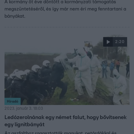
A kormány öt éve döntött a kormányzati támogatás
megszüntetéséről, és így már nem éri meg fenntartani a
bányákat.
2:20
Híradó
2023. január 3. 18:03
Ledózerolnának egy német falut, hogy bővítsenek
egy lignitbányát
Az aszfalthoz ragasztották magukat, petárdákkal és