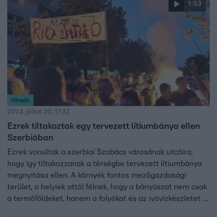
1:53
Híradó
2024. július 30. 17:32
Ezrek tiltakoztak egy tervezett lítiumbánya ellen
Szerbiában
Ezrek vonultak a szerbiai Szabács városának utcáira,
hogy így tiltakozzanak a térségbe tervezett lítiumbánya
megnyitása ellen. A környék fontos mezőgazdasági
terület, a helyiek attól félnek, hogy a bányászat nem csak
a termőföldeket, hanem a folyókat és az ivóvízkészletet is
beszennyezheti. Két éve sikerült leállítani a beruházást,