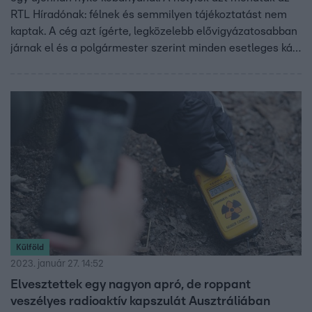
RTL Híradónak: félnek és semmilyen tájékoztatást nem
kaptak. A cég azt ígérte, legközelebb elővigyázatosabban
járnak el és a polgármester szerint minden esetleges kárt
is megtérítenek. Az LMP a bányanyitás azonnali
felfüggesztését követeli. Korábbi hírek szerint állami
beruházásokhoz szállítanának innen követ, de erről a
kormányt hiába kérdeztük.
Külföld
2023. január 27. 14:52
Elvesztettek egy nagyon apró, de roppant
veszélyes radioaktív kapszulát Ausztráliában