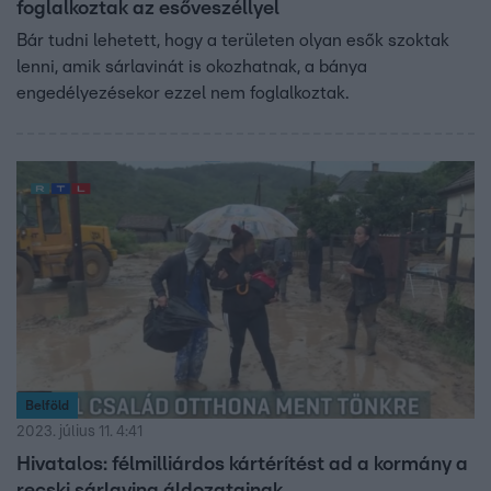
foglalkoztak az esőveszéllyel
Bár tudni lehetett, hogy a területen olyan esők szoktak
lenni, amik sárlavinát is okozhatnak, a bánya
engedélyezésekor ezzel nem foglalkoztak.
Belföld
2023. július 11. 4:41
Hivatalos: félmilliárdos kártérítést ad a kormány a
recski sárlavina áldozatainak