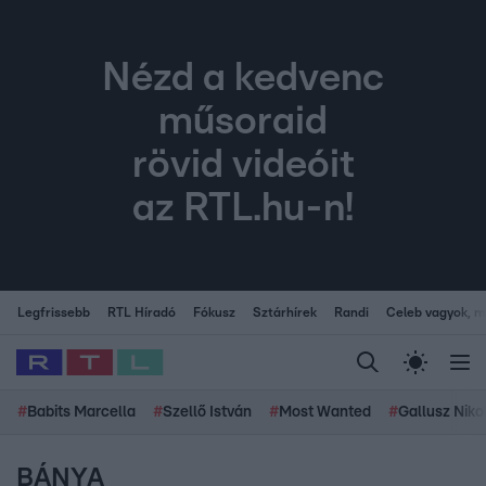
Nézd a kedvenc
műsoraid
rövid videóit
az RTL.hu-n!
Legfrissebb
RTL Híradó
Fókusz
Sztárhírek
Randi
Celeb vagyok, me
#
Babits Marcella
#
Szellő István
#
Most Wanted
#
Gallusz Niko
BÁNYA