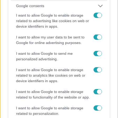
arra köteleztek, hogy bontsa vissza a szabálytalan és
Google consents
veszélyes földsáncot, terítse be a területet geotextillel,
I want to allow Google to enable storage
telepítsen rá növényeket, és építsen vízelvezető árkokat.
related to advertising like cookies on web or
device identifiers in apps.
I want to allow my user data to be sent to
5:30
Google for online advertising purposes.
I want to allow Google to send me
personalized advertising.
I want to allow Google to enable storage
related to analytics like cookies on web or
device identifiers in apps.
I want to allow Google to enable storage
Fókusz
related to functionality of the website or app.
2023. szeptember 13. 18:29
A perui bányából előkerült háromujjú múmiákra
I want to allow Google to enable storage
egyelőre nincs racionális magyarázat
related to personalization.