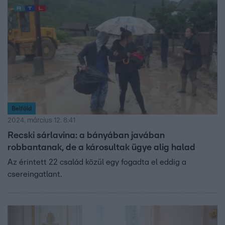
balesetért egyértelműen a bányacég a felelős. 21 család
otthona ment tönkre. Nekik most cserelakásokat ajánl fel
a Református Egyház és a Máltai Szeretetszolgálat.
Belföld
2024. március 12. 8:41
Recski sárlavina: a bányában javában
robbantanak, de a károsultak ügye alig halad
Az érintett 22 család közül egy fogadta el eddig a
csereingatlant.