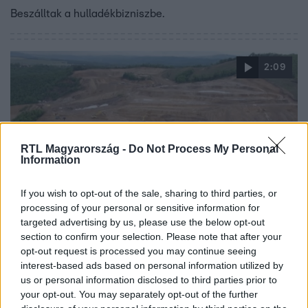
Beszálltak a hulladékbizniszbe.
2:09
RTL Magyarország -
Do Not Process My Personal
Information
If you wish to opt-out of the sale, sharing to third parties, or
Híradó
processing of your personal or sensitive information for
2023. október 27. 17:21
targeted advertising by us, please use the below opt-out
section to confirm your selection. Please note that after your
Kiderült: szabálytalanul és szakszerűtlenül
opt-out request is processed you may continue seeing
végezte a munkát a recski bányászcég
interest-based ads based on personal information utilized by
Szabálytalanul és szakszerűtlenül végezte a munkát a
us or personal information disclosed to third parties prior to
your opt-out. You may separately opt-out of the further
recski bányászcég, ezért öntötte el többször is sárlavina