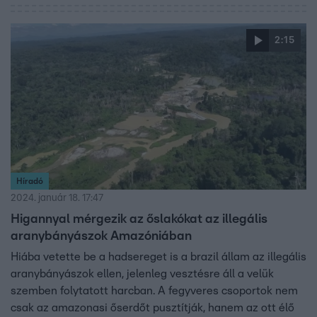
Erről korábban itt írtunk.
2:15
Híradó
2024. január 18. 17:47
Higannyal mérgezik az őslakókat az illegális
aranybányászok Amazóniában
Hiába vetette be a hadsereget is a brazil állam az illegális
aranybányászok ellen, jelenleg vesztésre áll a velük
szemben folytatott harcban. A fegyveres csoportok nem
csak az amazonasi őserdőt pusztítják, hanem az ott élő