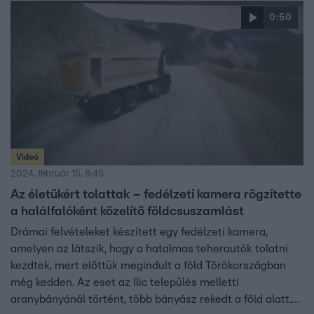
0:50
Videó
2024. február 15. 8:45
Az életükért tolattak – fedélzeti kamera rögzítette
a halálfalóként közelítő földcsuszamlást
Drámai felvételeket készített egy fedélzeti kamera,
amelyen az látszik, hogy a hatalmas teherautók tolatni
kezdtek, mert előttük megindult a föld Törökországban
még kedden. Az eset az Ilic település melletti
aranybányánál történt, több bányász rekedt a föld alatt.