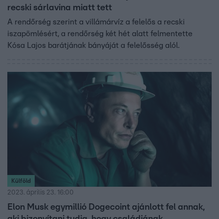
recski sárlavina miatt tett
A rendőrség szerint a villámárvíz a felelős a recski
iszapömlésért, a rendőrség két hét alatt felmentette
Kósa Lajos barátjának bányáját a felelősség alól.
Külföld
2023. április 23. 16:00
Elon Musk egymillió Dogecoint ajánlott fel annak,
aki bizonyítani tudja, hogy családjának