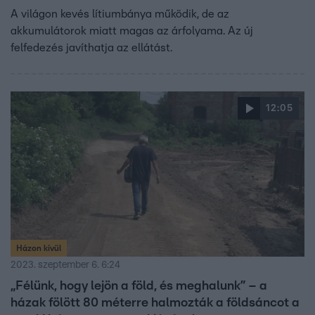
A világon kevés lítiumbánya működik, de az
akkumulátorok miatt magas az árfolyama. Az új
felfedezés javíthatja az ellátást.
12:05
Házon kívül
2023. szeptember 6. 6:24
„Félünk, hogy lejön a föld, és meghalunk” – a
házak fölött 80 méterre halmozták a földsáncot a