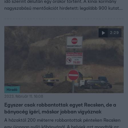
idő szerint délután egy órakor történt. A kínai kormány
nagyszabású mentőakciót hirdetett: legalább 900 kutató-
mentő dolgozik a helyszínen, és munkagépekkel is
próbálják kiszabadítani a bányászokat. A mentési
munkálatokat földcsuszamlások nehezítik. Egyelőre nem
2:29
tudni, miért történt a robbanás, a hatóságok vizsgálják az
okát.
Híradó
2023. február 11. 16:08
Egyszer csak robbantottak egyet Recsken, de a
bányacég ígéri, máskor jobban vigyáznak
A házaktól 200 méterre robbantottak pénteken Recsken
egy újonnan nyíló kőbányánál. A helyiek azt mondták az