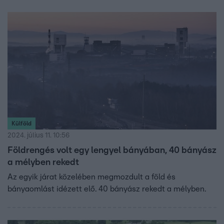
ám nemrég az Európai Bizottság és Szerbia
szándéknyilatkozatot írt alá arról, hogy kitermelik a
lítiumot.
Külföld
2024. július 11. 10:56
Földrengés volt egy lengyel bányában, 40 bányász
a mélyben rekedt
Az egyik járat közelében megmozdult a föld és
bányaomlást idézett elő. 40 bányász rekedt a mélyben.