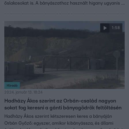
őslakosokat is. A bányászathoz használt higany ugyanis a
folyókba ömlik, bekerül a táplálékláncba, és súlyos
betegségeket okoz.
1:58
Híradó
2024. január 13. 18:24
Hadházy Ákos szerint az Orbán-család nagyon
sokat fog keresni a gánti bányagödrök feltöltésén
Hadházy Ákos szerint kétszeresen keres a bányáján
Orbán Győző: egyszer, amikor kibányássza, és állami