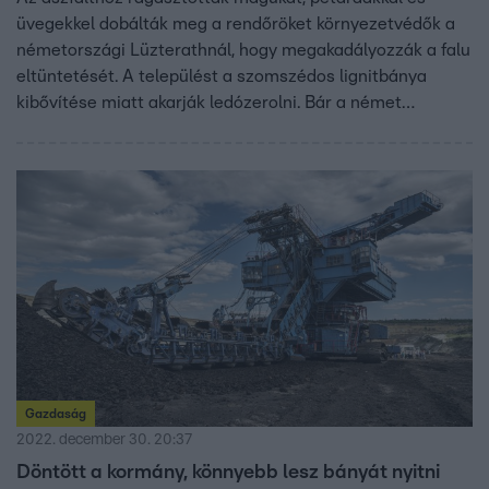
üvegekkel dobálták meg a rendőröket környezetvédők a
németországi Lüzterathnál, hogy megakadályozzák a falu
eltüntetését. A települést a szomszédos lignitbánya
kibővítése miatt akarják ledózerolni. Bár a német
kormány vállalta, hogy 2030-ra felszámolja
szénerőműveit, az ukrán háború okozta energiaválság
miatt többet ideiglenesen újraindított.
Gazdaság
2022. december 30. 20:37
Döntött a kormány, könnyebb lesz bányát nyitni