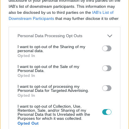
disclosure of your personal information by third parties on the
a települést. Ezt állapította meg a Bányafelügyelet
IAB’s list of downstream participants. This information may
vizsgálata, amelyet a Párbeszéd társelnöke kért ki. Tordai
also be disclosed by us to third parties on the
IAB’s List of
Bence szerint a vizsgálat azt is kimondja, hogy a kárt a
Downstream Participants
that may further disclose it to other
bánya tulajdonosának kell megfizetnie. A károsultak már
third parties.
pertársaságba szerveződtek. A bányacéget hiába
Please note that this website/app uses one or more Google
kerestük.
Personal Data Processing Opt Outs
services and may gather and store information including but
not limited to your visit or usage behaviour. You may click to
I want to opt-out of the Sharing of my
personal data.
grant or deny consent to Google and its third-party tags to
Opted In
use your data for below specified purposes in below Google
consent section.
I want to opt-out of the Sale of my
Personal Data.
Opted In
I want to opt-out of processing my
Personal Data for Targeted Advertising.
Opted In
Belföld
2023. október 27. 11:18
I want to opt-out of Collection, Use,
Retention, Sale, and/or Sharing of my
120 napja van a sárlavinát okozó recski bányának,
Personal Data that Is Unrelated with the
Purposes for which it was collected.
hogy megszüntesse a veszélyt
Opted Out
Hárommillió forintos büntetést kapott a vállalat, amelyet