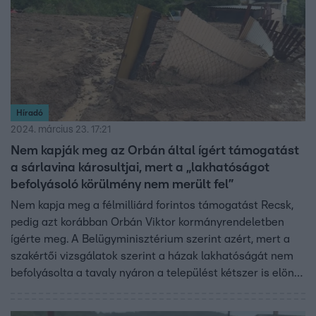
Híradó
2024. március 23. 17:21
Nem kapják meg az Orbán által ígért támogatást
a sárlavina károsultjai, mert a „lakhatóságot
befolyásoló körülmény nem merült fel”
Nem kapja meg a félmilliárd forintos támogatást Recsk,
pedig azt korábban Orbán Viktor kormányrendeletben
ígérte meg. A Belügyminisztérium szerint azért, mert a
szakértői vizsgálatok szerint a házak lakhatóságát nem
befolyásolta a tavaly nyáron a települést kétszer is elöntő
sárlavina, így nem adhatták ki a kifizetést támogató
okiratot. A Bányafelügyelet korábbi vizsgálata szerint a