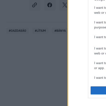
I want t
web or d
I want t
purpose
#
GAZDASÁG
#
LÍTIUM
#
BÁNYA
#
AKKUMULÁTOR
I want 
I want t
web or d
I want t
or app.
I want t
I want t
authenti