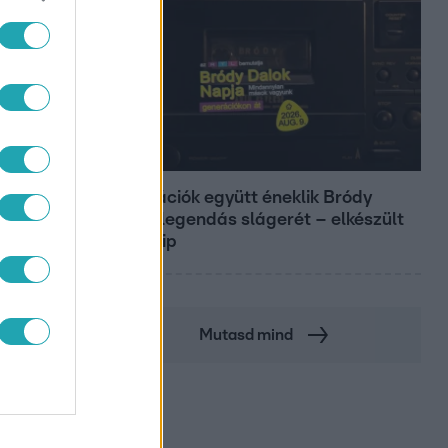
Belföld
Generációk együtt éneklik Bródy
János legendás slágerét – elkészült
az új klip
Mutasd mind