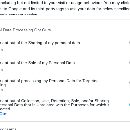
including but not limited to your visit or usage behaviour. You may click 
 to Google and its third-party tags to use your data for below specifi
ogle consent section.
Link másolása
l Data Processing Opt Outs
o opt-out of the Sharing of my personal data.
dik, de az akkumulátorok miatt magas az
In
ja az ellátást.
o opt-out of the Sale of my Personal Data.
In
to opt-out of processing my Personal Data for Targeted
ing.
In
között legyen a Google-találatokban!
o opt-out of Collection, Use, Retention, Sale, and/or Sharing
ersonal Data that Is Unrelated with the Purposes for which it
lected.
Out
consents