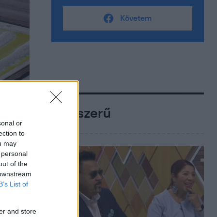
Követem
Népszerű
sonal or
ection to
ou may
 personal
out of the
 downstream
B’s List of
er and store