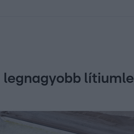
kolett
#
Időjárás
#
RTL műsor
#
Víz
#
Magyar Péter
#
Csillagjeg
g legnagyobb lítiumle