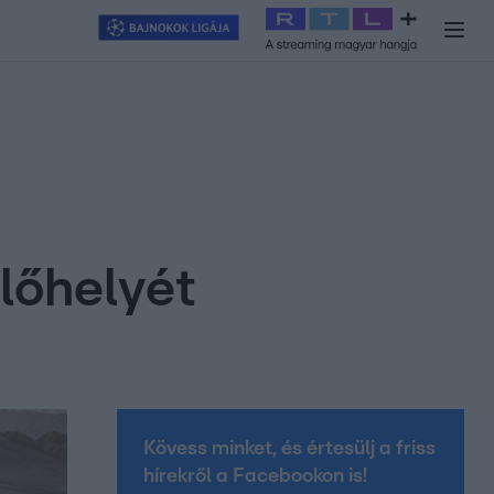
y
#
RTL+
#
Exek csatája 2026
#
Celeb vagyok, ments ki innen
#
H
lőhelyét
Kövess minket, és értesülj a friss
hírekről a Facebookon is!