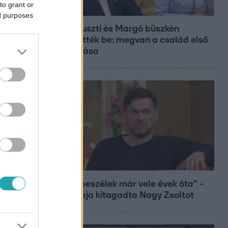
to grant or
Bulvár
ed purposes
Bódi Guszti és Margó büszkén
jelentették be: megvan a család első
diplomása
Bulvár
"Nem beszélek már vele évek óta" -
Édesapja kitagadta Nagy Zsoltot