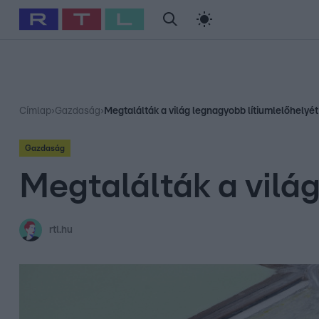
#
Babits Marcella
#
Szellő István
#
Most Wanted
#
Gallusz Ni
Címlap
›
Gazdaság
›
Megtalálták a világ legnagyobb lítiumlelőhelyét
Gazdaság
Megtalálták a vilá
rtl.hu