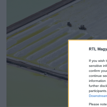
RTL Magy
If you wish 
sensitive in
confirm you
continue se
information 
further disc
participants
Downstream 
Please note