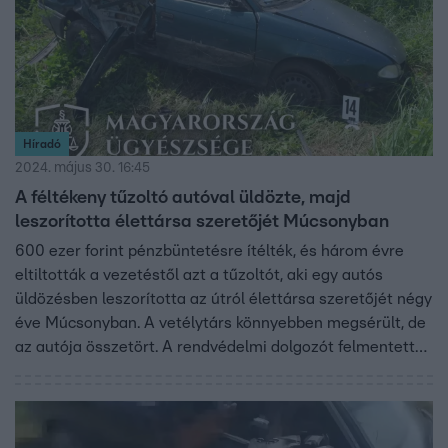
Híradó
2024. május 30. 16:45
A féltékeny tűzoltó autóval üldözte, majd
leszorította élettársa szeretőjét Múcsonyban
600 ezer forint pénzbüntetésre ítélték, és három évre
eltiltották a vezetéstől azt a tűzoltót, aki egy autós
üldözésben leszorította az útról élettársa szeretőjét négy
éve Múcsonyban. A vetélytárs könnyebben megsérült, de
az autója összetört. A rendvédelmi dolgozót felmentették
az emberölés kísérletének vádja alól, közúti
veszélyeztetés miatt ítélték el.