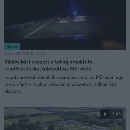
Híradó
2025. október 10. 17:00
Milliós kárt okozott a tolvaj ámokfutó,
rendőrautókkal ütközött az M5-ösön
Lopott autóval menekült a rendőrök elől az M5-ösön egy
román férfi – több járőrkocsit is összetört, milliós kárt
okozott.
2:43