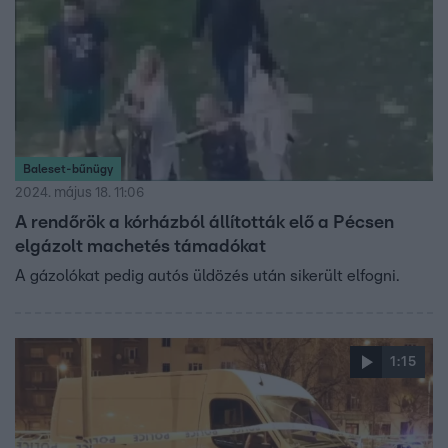
Baleset-bűnügy
2024. május 18. 11:06
A rendőrök a kórházból állították elő a Pécsen
elgázolt machetés támadókat
A gázolókat pedig autós üldözés után sikerült elfogni.
1:15