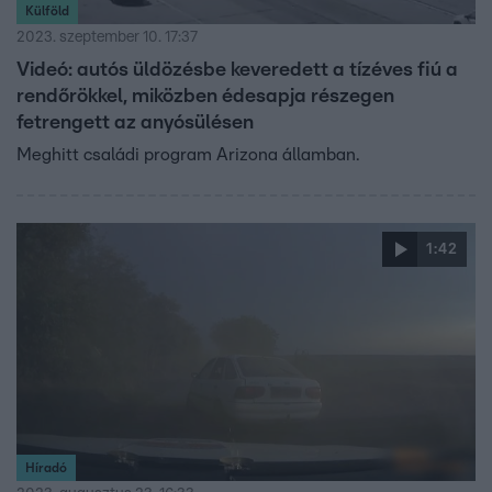
Külföld
2023. szeptember 10. 17:37
Videó: autós üldözésbe keveredett a tízéves fiú a
rendőrökkel, miközben édesapja részegen
fetrengett az anyósülésen
Meghitt családi program Arizona államban.
1:42
Híradó