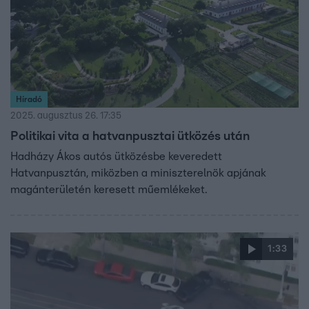
Híradó
2025. augusztus 26. 17:35
Politikai vita a hatvanpusztai ütközés után
Hadházy Ákos autós ütközésbe keveredett
Hatvanpusztán, miközben a miniszterelnök apjának
magánterületén keresett műemlékeket.
1:33