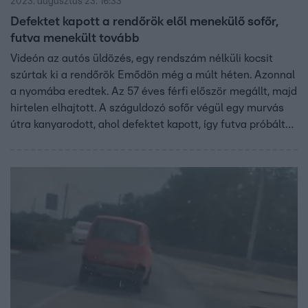
2023. augusztus 23. 16:33
Defektet kapott a rendőrök elől menekülő sofőr,
futva menekült tovább
Videón az autós üldözés, egy rendszám nélküli kocsit
szúrtak ki a rendőrök Emődön még a múlt héten. Azonnal
a nyomába eredtek. Az 57 éves férfi először megállt, majd
hirtelen elhajtott. A száguldozó sofőr végül egy murvás
útra kanyarodott, ahol defektet kapott, így futva próbált
tovább menekülni. Ekkor kapták el a rendőrök.