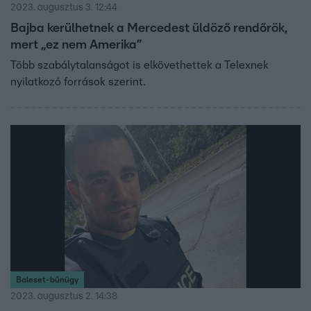
2023. augusztus 3. 12:44
Bajba kerülhetnek a Mercedest üldöző rendőrök,
mert „ez nem Amerika”
Több szabálytalanságot is elkövethettek a Telexnek
nyilatkozó források szerint.
Baleset-bűnügy
2023. augusztus 2. 14:38