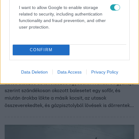
I want to allow Google to enable storage
related to security, including authentication
functionality and fraud prevention, and other
user protection.
Híradó
CONFIRM
2024. február 27. 18:09
Hatvani lövöldözés: két helyi család vitája fajult
idáig
Data Deletion
Data Access
Privacy Policy
Bűnügyi felügyeletbe került egy férfi a vasárnapi hatvani
autós üldözés és lövöldözés ügyében. A rendőrök gyanúja
szerint szándékosan okozott balesetet egy sofőr, és
miután árokba lökte a másik kocsit, az utasok
összeverekedtek, és gázpisztolyból lövések is dörrentek.
Két helyi család vitája állhat a háttérben.