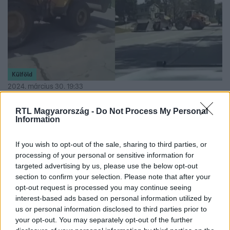
Külföld
2024. március 30. 19:33
Ellopott egy homlokrakodót a rendőrség volt
RTL Magyarország -
Do Not Process My Personal
dolgozója, és egy nagyon lassú autós üldözés
Information
során menekült volt kollégái elől
Végül egy másik rakodóval állították meg a lopott
If you wish to opt-out of the sale, sharing to third parties, or
járművet, amelyet a mérges volt dolgozó vezetett.
processing of your personal or sensitive information for
targeted advertising by us, please use the below opt-out
section to confirm your selection. Please note that after your
opt-out request is processed you may continue seeing
interest-based ads based on personal information utilized by
0:33
us or personal information disclosed to third parties prior to
your opt-out. You may separately opt-out of the further