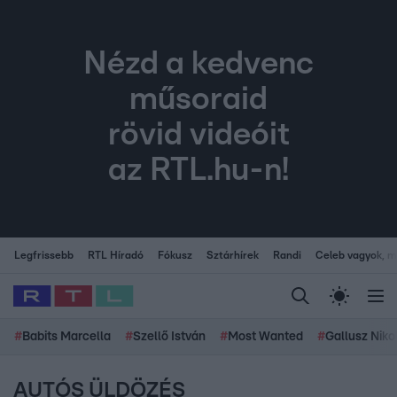
Nézd a kedvenc
műsoraid
rövid videóit
az RTL.hu-n!
Legfrissebb
RTL Híradó
Fókusz
Sztárhírek
Randi
Celeb vagyok, me
#
Babits Marcella
#
Szellő István
#
Most Wanted
#
Gallusz Niko
AUTÓS ÜLDÖZÉS