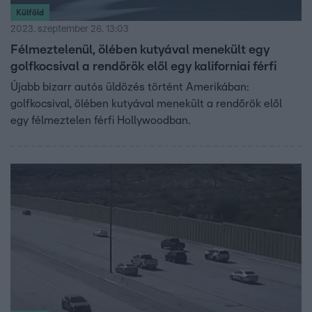
Külföld
2023. szeptember 26. 13:03
Félmeztelenül, ölében kutyával menekült egy
golfkocsival a rendőrök elől egy kaliforniai férfi
Újabb bizarr autós üldözés történt Amerikában:
golfkocsival, ölében kutyával menekült a rendőrök elől
egy félmeztelen férfi Hollywoodban.