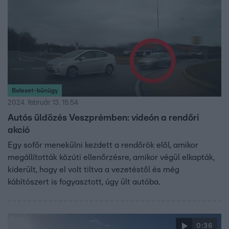
Baleset-bűnügy
2024. február 13. 15:54
Autós üldözés Veszprémben: videón a rendőri
akció
Egy sofőr menekülni kezdett a rendőrök elől, amikor
megállították közúti ellenőrzésre, amikor végül elkapták,
kiderült, hogy el volt tiltva a vezetéstől és még
kábítószert is fogyasztott, úgy ült autóba.
0:36