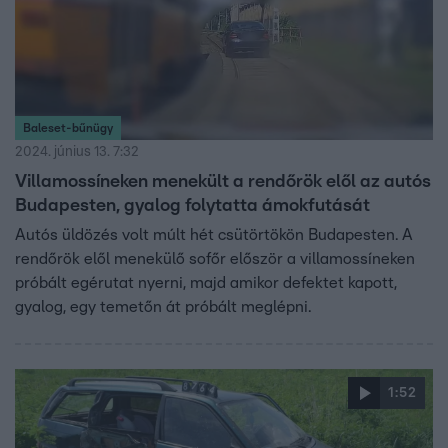
Baleset-bűnügy
2024. június 13. 7:32
Villamossíneken menekült a rendőrök elől az autós
Budapesten, gyalog folytatta ámokfutását
Autós üldözés volt múlt hét csütörtökön Budapesten. A
rendőrök elől menekülő sofőr először a villamossíneken
próbált egérutat nyerni, majd amikor defektet kapott,
gyalog, egy temetőn át próbált meglépni.
1:52