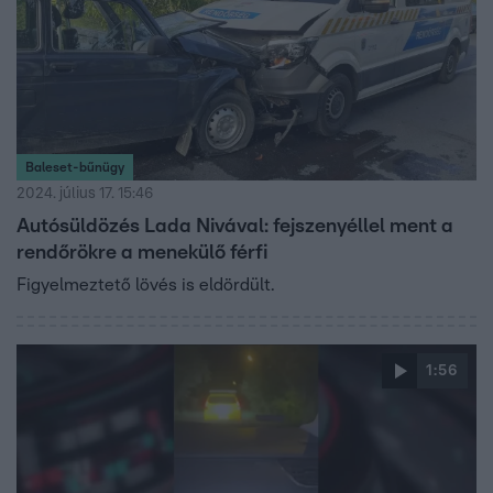
Baleset-bűnügy
2024. július 17. 15:46
Autósüldözés Lada Nivával: fejszenyéllel ment a
rendőrökre a menekülő férfi
Figyelmeztető lövés is eldördült.
1:56