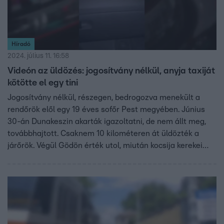
Híradó
2024. július 11. 16:58
Videón az üldözés: jogosítvány nélkül, anyja taxiját
kötötte el egy tini
Jogosítvány nélkül, részegen, bedrogozva menekült a
rendőrök elől egy 19 éves sofőr Pest megyében. Június
30-án Dunakeszin akarták igazoltatni, de nem állt meg,
továbbhajtott. Csaknem 10 kilométeren át üldözték a
járőrök. Végül Gödön érték utol, miután kocsija kerekei
defektet kaptak. A sofőr ezután futva menekült tovább,
de elkapták. Kiderült, anyja taxiját kötötte el.
Kihallgatásán azt is bevallotta: marihuánát fogyasztott,
mielőtt kocsiba ült. Ittas és bódult vezetés miatt
büntetőeljárás indult ellene, szabadlábon van.