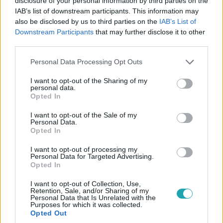
disclosure of your personal information by third parties on the
IAB’s list of downstream participants. This information may
also be disclosed by us to third parties on the
IAB’s List of
Downstream Participants
that may further disclose it to other
third parties.
Please note that this website/app uses one or more Google
Personal Data Processing Opt Outs
Videó
services and may gather and store information including but
not limited to your visit or usage behaviour. You may click to
I want to opt-out of the Sharing of my
2024. március 25. 11:42
personal data.
grant or deny consent to Google and its third-party tags to
Videón a budapesti autós üldözés utolsó pillanatai
Opted In
use your data for below specified purposes in below Google
– kilométereken át követték a rendőrök
consent section.
I want to opt-out of the Sale of my
Autós üldözés volt vasárnap éjjel Budapesten. Az esetről
Personal Data.
Opted In
egy olvasónk küldött felvételeket. A rendőrség
tájékoztatása szerint a hajsza a 8. kerületben kezdődött
I want to opt-out of processing my
Personal Data for Targeted Advertising.
és a 11. kerületben ért véget. A felvételen már azt látni,
Opted In
hogy a feltételezett elkövetőt elfogták a rendőrök.
I want to opt-out of Collection, Use,
Retention, Sale, and/or Sharing of my
Personal Data that Is Unrelated with the
Purposes for which it was collected.
Opted Out