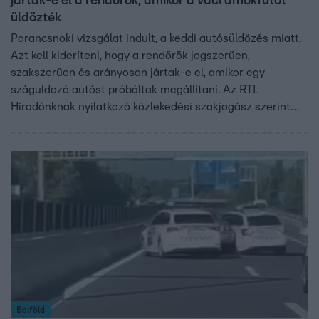
jártak-e el a rendörök, amikor a váci ámokfutót
üldözték
Parancsnoki vizsgálat indult, a keddi autósüldözés miatt.
Azt kell kideríteni, hogy a rendőrök jogszerűen,
szakszerűen és arányosan jártak-e el, amikor egy
száguldozó autóst próbáltak megállítani. Az RTL
Híradónknak nyilatkozó közlekedési szakjogász szerint
azt mindenképpen vizsgálni kell, miért szorították a
rendőrök a betonelválasztónak a menekülő sofőrt.
Belföld