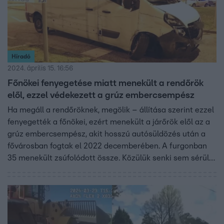
Híradó
2024. április 15. 16:56
Főnökei fenyegetése miatt menekült a rendőrök
elől, ezzel védekezett a grúz embercsempész
Ha megáll a rendőröknek, megölik – állítása szerint ezzel
fenyegették a főnökei, ezért menekült a járőrök elől az a
grúz embercsempész, akit hosszú autósüldözés után a
fővárosban fogtak el 2022 decemberében. A furgonban
35 menekült zsúfolódott össze. Közülük senki sem sérült
meg. Két rendőr azonban megsérült és több kocsi
összetört. Az ügyészség fegyházba küldené és
kiutasítaná az országból a sofőrt.