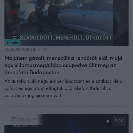
Híradó
2026. február 28. 17:40
Majdnem gázolt, menekült a rendőrök elől, majd
egy villamosmegállóba csapódva állt meg az
ámokfutó Budapesten
Az autóban ülő négy ember kipattant és elszaladt, de a
sofőrt és egy utast elfogtak a járókelők. Kiderült, a
vezetőnek jogsija sem volt.
2:10