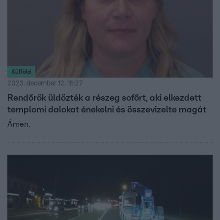
Külföld
2023. december 12. 15:27
Rendőrök üldözték a részeg sofőrt, aki elkezdett
templomi dalokat énekelni és összevizelte magát
Ámen.