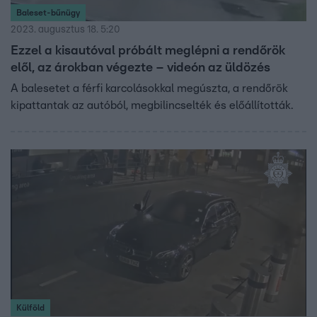
Baleset-bűnügy
2023. augusztus 18. 5:20
Ezzel a kisautóval próbált meglépni a rendőrök
elől, az árokban végezte – videón az üldözés
A balesetet a férfi karcolásokkal megúszta, a rendőrök
kipattantak az autóból, megbilincselték és előállították.
Külföld