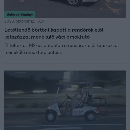
Baleset-bűnügy
2023. október 12. 10:34
Letöltendő börtönt kapott a rendőrök elől
kétszázzal menekülő váci ámokfutó
Elítélték az M2-es autóúton a rendőrök elől kétszázzal
menekülő ámokfutó autóst.