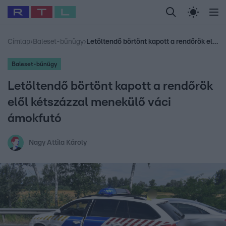
Legfrissebb
RTL Híradó
Fókusz
Sztárhírek
Randi
Celeb vagyok, me
#
Babits Marcella
#
Szellő István
#
Most Wanted
#
Gallusz Niko
Címlap
›
Baleset-bűnügy
›
Letöltendő börtönt kapott a rendőrök elől kétszázzal menekülő váci ámokfutó
Baleset-bűnügy
Letöltendő börtönt kapott a rendőrök
elől kétszázzal menekülő váci
ámokfutó
Nagy Attila Károly