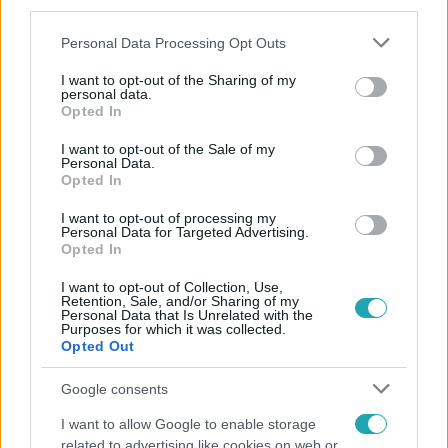
third parties.
Please note that this website/app uses one or more Google
Personal Data Processing Opt Outs
services and may gather and store information including but
not limited to your visit or usage behaviour. You may click to
I want to opt-out of the Sharing of my
personal data.
grant or deny consent to Google and its third-party tags to
Opted In
use your data for below specified purposes in below Google
consent section.
Népszerű
I want to opt-out of the Sale of my
Personal Data.
Opted In
I want to opt-out of processing my
Personal Data for Targeted Advertising.
Opted In
I want to opt-out of Collection, Use,
Retention, Sale, and/or Sharing of my
Personal Data that Is Unrelated with the
Purposes for which it was collected.
Opted Out
Google consents
I want to allow Google to enable storage
related to advertising like cookies on web or
Belföld