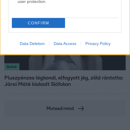
user protection.
CONFIRM
Data Deletion
Data Access
Privacy Policy
Bulvár
Pluszpénzes légkondi, elfogyott jég, zöld rántotta:
Járai Máté kiakadt Siófokon
Mutasd mind