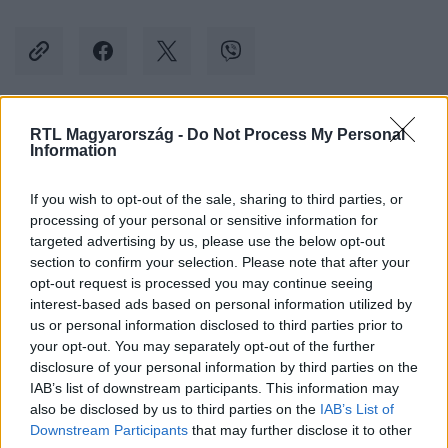
RTL Magyarország -
Do Not Process My Personal
Kövess minket, és értesülj a friss hírekről a
Information
Facebookon is!
If you wish to opt-out of the sale, sharing to third parties, or
processing of your personal or sensitive information for
Követem
targeted advertising by us, please use the below opt-out
section to confirm your selection. Please note that after your
opt-out request is processed you may continue seeing
interest-based ads based on personal information utilized by
us or personal information disclosed to third parties prior to
your opt-out. You may separately opt-out of the further
#
BALESET-BŰNÜGY
#
BŰNÜGY
#
ÁMOKFUTÓ
disclosure of your personal information by third parties on the
IAB’s list of downstream participants. This information may
#
M2-ES AUTÓÚT
#
ÜLDÖZÉS
#
AUTÓS ÜLDÖZÉS
also be disclosed by us to third parties on the
IAB’s List of
#
LESZORÍTÁS
Downstream Participants
that may further disclose it to other