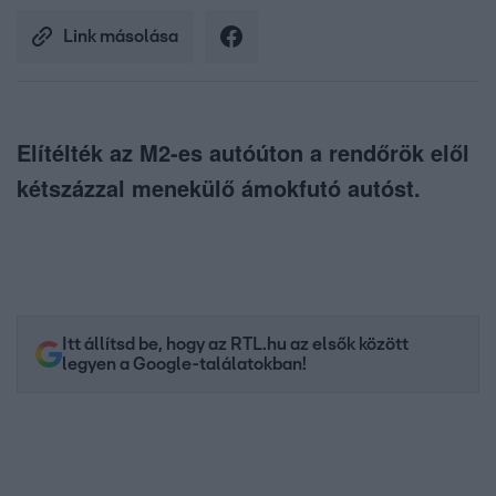
Link másolása
Elítélték az M2-es autóúton a rendőrök elől
kétszázzal menekülő ámokfutó autóst.
Itt állítsd be, hogy az RTL.hu az elsők között
legyen a Google-találatokban!