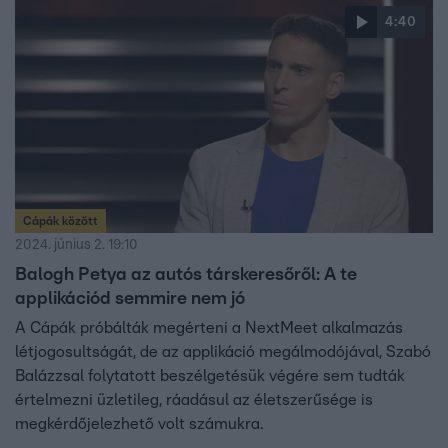
4:40
Cápák között
2024. június 2. 19:10
Balogh Petya az autós társkeresőről: A te
applikációd semmire nem jó
A Cápák próbálták megérteni a NextMeet alkalmazás
létjogosultságát, de az applikáció megálmodójával, Szabó
Balázzsal folytatott beszélgetésük végére sem tudták
értelmezni üzletileg, ráadásul az életszerűsége is
megkérdőjelezhető volt számukra.