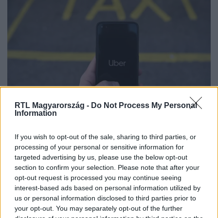
RTL Magyarország -
Do Not Process My Personal
Belföld
Information
2024. június 13. 5:53
Budapesten már újra elérhető az Uber
If you wish to opt-out of the sale, sharing to third parties, or
processing of your personal or sensitive information for
Nyolc év után újra elérhető az Uber a fővárosban. A
targeted advertising by us, please use the below opt-out
szolgáltatást azonban már nem jellemzik azok az
section to confirm your selection. Please note that after your
előnyök, amelyek igazán népszerűvé tették.
opt-out request is processed you may continue seeing
interest-based ads based on personal information utilized by
us or personal information disclosed to third parties prior to
your opt-out. You may separately opt-out of the further