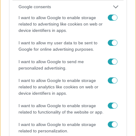
4:45
Google consents
I want to allow Google to enable storage
related to advertising like cookies on web or
device identifiers in apps.
I want to allow my user data to be sent to
Google for online advertising purposes.
I want to allow Google to send me
Cápák között
personalized advertising.
2024. június 2. 19:10
Moldován András belekötött, de két Cápa is
I want to allow Google to enable storage
ráharapott a digitális üzleti ajánlatra
related to analytics like cookies on web or
device identifiers in apps.
Balogh Levente és Moldován András nem értettek egyet
a digitalizálás fontosságában, viszont az Okos HACCP
I want to allow Google to enable storage
vállalkozóinak szerencséjük volt, ugyanis két befektetési
related to functionality of the website or app.
ajánlatot is kaptak informatikai szolgáltatásukra.
I want to allow Google to enable storage
related to personalization.