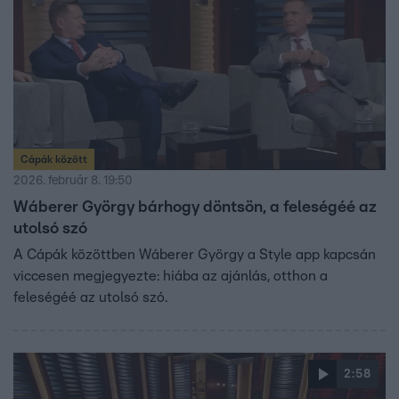
Cápák között
2026. február 8. 19:50
Wáberer György bárhogy döntsön, a feleségéé az
utolsó szó
A Cápák közöttben Wáberer György a Style app kapcsán
viccesen megjegyezte: hiába az ajánlás, otthon a
feleségéé az utolsó szó.
2:58