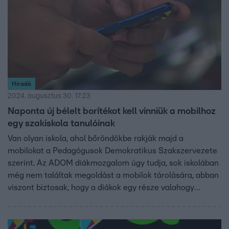
pszichológussal.
Híradó
2024. augusztus 30. 17:23
Naponta új bélelt borítékot kell vinniük a mobilhoz
egy szakiskola tanulóinak
Van olyan iskola, ahol bőröndökbe rakják majd a
mobilokat a Pedagógusok Demokratikus Szakszervezete
szerint. Az ADOM diákmozgalom úgy tudja, sok iskolában
még nem találtak megoldást a mobilok tárolására, abban
viszont biztosak, hogy a diákok egy része valahogy
becsempészi majd telefonját az órákra.