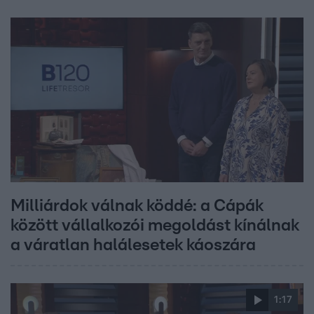
Milliárdok válnak köddé: a Cápák
között vállalkozói megoldást kínálnak
a váratlan halálesetek káoszára
1:17