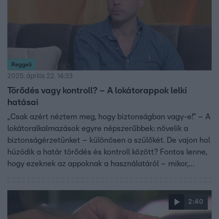
Reggeli
2025. április 22. 14:33
Törődés vagy kontroll? – A lokátorappok lelki
hatásai
„Csak azért néztem meg, hogy biztonságban vagy-e!” – A
lokátoralkalmazások egyre népszerűbbek: növelik a
biztonságérzetünket – különösen a szülőkét. De vajon hol
húzódik a határ törődés és kontroll között? Fontos lenne,
hogy ezeknek az appoknak a használatáról – mikor,
hogyan és meddig követhető valaki – a szülő és a gyerek
közösen döntsenek. A mai beszélgetésben arról volt szó,
hogyan hat mindez a bizalomra, a személyes határokra
2:40
és a kapcsolatok minőségére – Makai Gábor