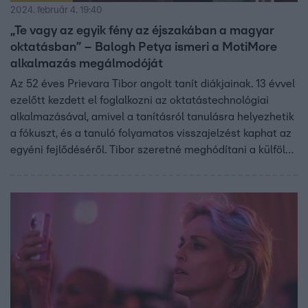
2024. február 4. 19:40
„Te vagy az egyik fény az éjszakában a magyar
oktatásban” – Balogh Petya ismeri a MotiMore
alkalmazás megálmodóját
Az 52 éves Prievara Tibor angolt tanít diákjainak. 13 évvel
ezelőtt kezdett el foglalkozni az oktatástechnológiai
alkalmazásával, amivel a tanításról tanulásra helyezhetik
a fókuszt, és a tanuló folyamatos visszajelzést kaphat az
egyéni fejlődéséről. Tibor szeretné meghódítani a külföldi
piacot is ezzel az applikációval, amihez elkötelezett
partnert keres, akinek 10% tulajdonrészt ajánlana 20
millió forintért cserébe.