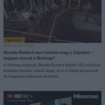
Cápák között
2026. január 26. 5:20
Recska Richárd nem hatotta meg a Cápákat –
hoppon marad a Wolmap?
A Wolmap alapítója, Recska Richárd Sándor 500 milliósra
értékelte bevétel nélküli cégét, amit a Cápák pimasznak
és megalapozatlannak tartottak.