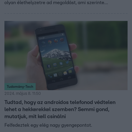
olyan élethelyzetre ad megoldást, ami szerinte
mindenkivel megtörtént már. Ennek az applikációnak a
fejlesztéséhez és a nemzetközi piacra lépéshez 15 millió
forintos befektetést kért, melyért cserébe 30%
tulajdonrészt kínált.
Tudomány-Tech
2024. május 8. 11:50
Tudtad, hogy az androidos telefonod védtelen
lehet a hekkerekkel szemben? Semmi gond,
mutatjuk, mit kell csinálni
Felfedeztek egy elég nagy gyengepontot.