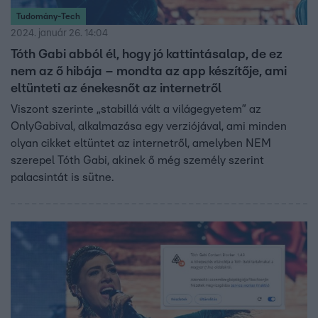
Tudomány-Tech
2024. január 26. 14:04
Tóth Gabi abból él, hogy jó kattintásalap, de ez
nem az ő hibája – mondta az app készítője, ami
eltünteti az énekesnőt az internetről
Viszont szerinte „stabillá vált a világegyetem” az
OnlyGabival, alkalmazása egy verziójával, ami minden
olyan cikket eltüntet az internetről, amelyben NEM
szerepel Tóth Gabi, akinek ő még személy szerint
palacsintát is sütne.