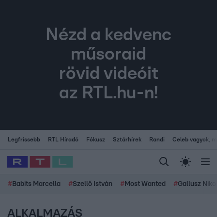
Nézd a kedvenc
műsoraid
rövid videóit
az RTL.hu-n!
Legfrissebb
RTL Híradó
Fókusz
Sztárhírek
Randi
Celeb vagyok, me
#
Babits Marcella
#
Szellő István
#
Most Wanted
#
Gallusz Niko
ALKALMAZÁS