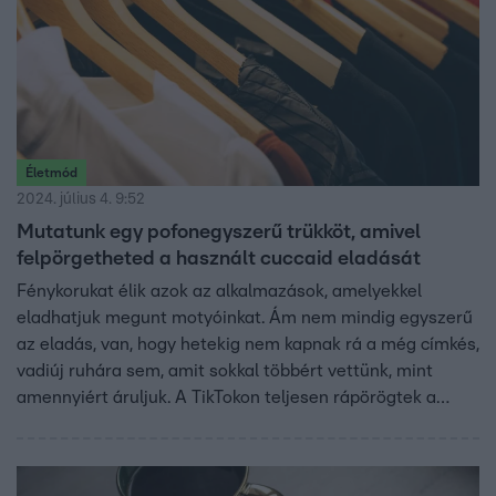
Életmód
2024. július 4. 9:52
Mutatunk egy pofonegyszerű trükköt, amivel
felpörgetheted a használt cuccaid eladását
Fénykorukat élik azok az alkalmazások, amelyekkel
eladhatjuk megunt motyóinkat. Ám nem mindig egyszerű
az eladás, van, hogy hetekig nem kapnak rá a még címkés,
vadiúj ruhára sem, amit sokkal többért vettünk, mint
amennyiért áruljuk. A TikTokon teljesen rápörögtek a
felhasználók egy videóra, amiben egy fiatal nő mutat egy
trükköt, amitől ugrásszerűen megnőttek az eladásai. A
kommentelők szerint ez tényleg működik. Mutatjuk!