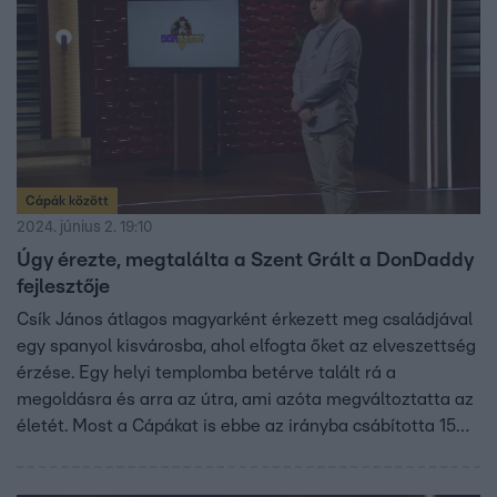
Cápák között
2024. június 2. 19:10
Úgy érezte, megtalálta a Szent Grált a DonDaddy
fejlesztője
Csík János átlagos magyarként érkezett meg családjával
egy spanyol kisvárosba, ahol elfogta őket az elveszettség
érzése. Egy helyi templomba betérve talált rá a
megoldásra és arra az útra, ami azóta megváltoztatta az
életét. Most a Cápákat is ebbe az irányba csábította 15
millió forintért cserébe.