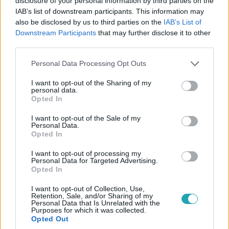
disclosure of your personal information by third parties on the
IAB’s list of downstream participants. This information may
also be disclosed by us to third parties on the
IAB’s List of
Downstream Participants
that may further disclose it to other
third parties.
Please note that this website/app uses one or more Google
Personal Data Processing Opt Outs
services and may gather and store information including but
not limited to your visit or usage behaviour. You may click to
I want to opt-out of the Sharing of my
personal data.
grant or deny consent to Google and its third-party tags to
Cápák között
Opted In
use your data for below specified purposes in below Google
2024. június 2. 19:10
consent section.
I want to opt-out of the Sale of my
Sárospataki Albert Cápa harapós kedvében volt
Personal Data.
Opted In
Egészséges és finom szószokat, autós randiappot, orvosi
és kozmetikai lézert, a „Szent Grált” és egy informatikai
I want to opt-out of processing my
Personal Data for Targeted Advertising.
szolgáltatást mutattak be a vállalkozók a Cápák között 15.
Opted In
részében. Több üzleti befektetési ajánlat is elhangzott, az
adás végére pedig két Cápának bővült a portfóliója.
I want to opt-out of Collection, Use,
Retention, Sale, and/or Sharing of my
Personal Data that Is Unrelated with the
Purposes for which it was collected.
Opted Out