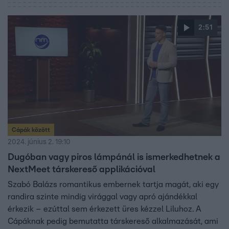
2:51
Cápák között
2024. június 2. 19:10
Dugóban vagy piros lámpánál is ismerkedhetnek a
NextMeet társkereső applikációval
Szabó Balázs romantikus embernek tartja magát, aki egy
randira szinte mindig virággal vagy apró ajándékkal
érkezik – ezúttal sem érkezett üres kézzel Liluhoz. A
Cápáknak pedig bemutatta társkereső alkalmazását, ami