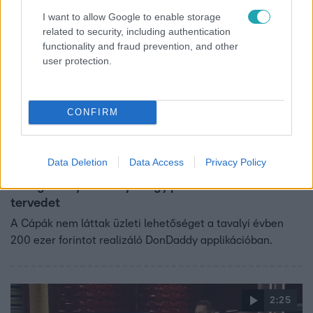
3:35
I want to allow Google to enable storage
related to security, including authentication
functionality and fraud prevention, and other
user protection.
CONFIRM
Cápák között
Data Deletion
Data Access
Privacy Policy
2024. június 2. 19:10
Balogh Petya: A tények egy picit aláássák az üzleti
tervedet
A Cápák nem láttak üzleti lehetőséget a tavalyi évben
200 ezer forintot realizáló DonDaddy applikációban.
2:25