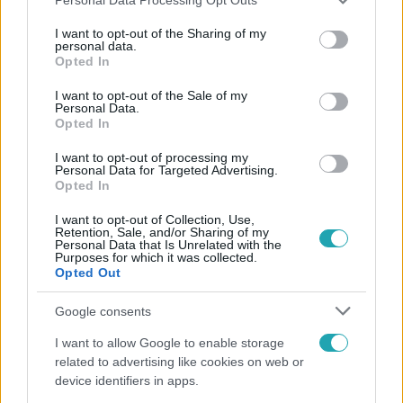
szerint ez tényleg működik. Mutatjuk!
services and may gather and store information including but
not limited to your visit or usage behaviour. You may click to
I want to opt-out of the Sharing of my
personal data.
grant or deny consent to Google and its third-party tags to
Opted In
use your data for below specified purposes in below Google
consent section.
I want to opt-out of the Sale of my
Personal Data.
Opted In
Itt állítsd be, hogy az RTL.hu az elsők között
legyen a Google-találatokban!
I want to opt-out of processing my
Personal Data for Targeted Advertising.
Opted In
I want to opt-out of Collection, Use,
Retention, Sale, and/or Sharing of my
Personal Data that Is Unrelated with the
Purposes for which it was collected.
Opted Out
Google consents
I want to allow Google to enable storage
related to advertising like cookies on web or
device identifiers in apps.
Kövess minket, és értesülj a friss hírekről a