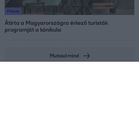
Fókusz
Átírta a Magyarországra érkező turisták
programját a kánikula
Mutasd mind
Címlapról ajánljuk