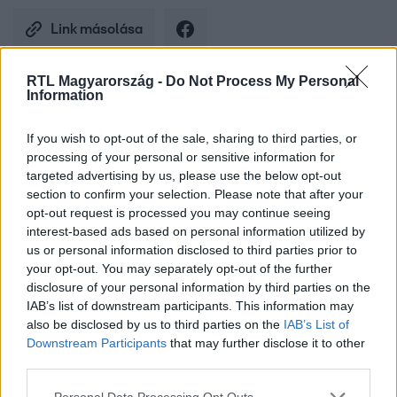
Link másolása
RTL Magyarország -
Do Not Process My Personal
Information
Fénykorukat élik azok az alkalmazások,
If you wish to opt-out of the sale, sharing to third parties, or
amelyekkel eladhatjuk megunt motyóinkat.
processing of your personal or sensitive information for
Ám nem mindig egyszerű az eladás, van,
targeted advertising by us, please use the below opt-out
section to confirm your selection. Please note that after your
hogy hetekig nem kapnak rá a még címkés,
opt-out request is processed you may continue seeing
vadiúj ruhára sem, amit sokkal többért
interest-based ads based on personal information utilized by
us or personal information disclosed to third parties prior to
vettünk, mint amennyiért áruljuk. A
your opt-out. You may separately opt-out of the further
TikTokon teljesen rápörögtek a
disclosure of your personal information by third parties on the
IAB’s list of downstream participants. This information may
felhasználók egy videóra, amiben egy fiatal
also be disclosed by us to third parties on the
IAB’s List of
Downstream Participants
that may further disclose it to other
nő mutat egy trükköt, amitől ugrásszerűen
third parties.
megnőttek az eladásai. A kommentelők
Please note that this website/app uses one or more Google
Personal Data Processing Opt Outs