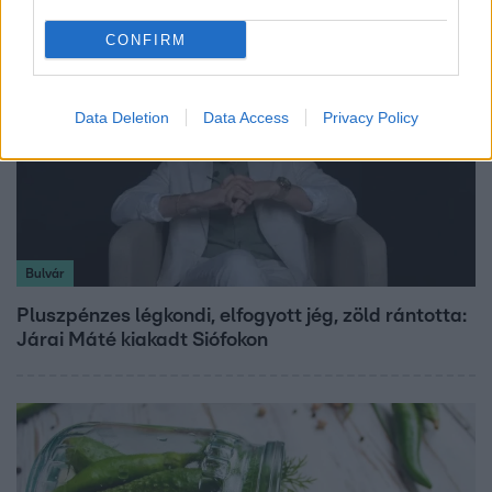
CONFIRM
Data Deletion
Data Access
Privacy Policy
Bulvár
Pluszpénzes légkondi, elfogyott jég, zöld rántotta:
Járai Máté kiakadt Siófokon