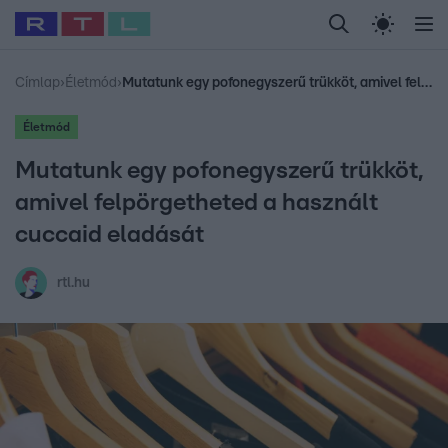
Legfrissebb
RTL Híradó
Fókusz
Sztárhírek
Randi
Celeb vagyok, me
#
Babits Marcella
#
Szellő István
#
Most Wanted
#
Gallusz Niko
Címlap
›
Életmód
›
Mutatunk egy pofonegyszerű trükköt, amivel felpörgetheted a használt cuccaid eladását
Életmód
Mutatunk egy pofonegyszerű trükköt,
amivel felpörgetheted a használt
cuccaid eladását
rtl.hu