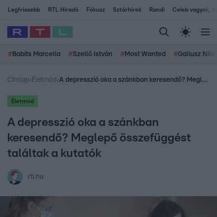
Legfrissebb
RTL Híradó
Fókusz
Sztárhírek
Randi
Celeb vagyok, me
#
Babits Marcella
#
Szellő István
#
Most Wanted
#
Gallusz Niko
Címlap
›
Életmód
›
A depresszió oka a szánkban keresendő? Meglepő összefüggést találtak a kutatók
Életmód
A depresszió oka a szánkban
keresendő? Meglepő összefüggést
találtak a kutatók
rtl.hu