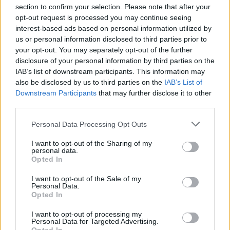
section to confirm your selection. Please note that after your
opt-out request is processed you may continue seeing
Követem
interest-based ads based on personal information utilized by
us or personal information disclosed to third parties prior to
your opt-out. You may separately opt-out of the further
disclosure of your personal information by third parties on the
IAB’s list of downstream participants. This information may
also be disclosed by us to third parties on the
IAB’s List of
Downstream Participants
that may further disclose it to other
#
ÉLETMÓD
#
EGÉSZSÉG
#
ÉLETMÓD TANÁCSOK
third parties.
#
WELLNESS
#
BETEGSÉG
#
ORVOSI TANÁCS
Please note that this website/app uses one or more Google
Personal Data Processing Opt Outs
#
GYÓGYÍTÁS
#
DEPRESSZIÓ
#
PSZICHOLÓGIA
services and may gather and store information including but
not limited to your visit or usage behaviour. You may click to
I want to opt-out of the Sharing of my
#
SZÁJHIGIÉNIA
#
IMMUNRENDSZER
personal data.
grant or deny consent to Google and its third-party tags to
Opted In
#
ORÁLIS MIKROBIOM
#
MENTÁLIS EGÉSZSÉG
use your data for below specified purposes in below Google
consent section.
I want to opt-out of the Sale of my
#
GYULLADÁS
#
FOGÁGYBETEGSÉG
Personal Data.
Opted In
I want to opt-out of processing my
Personal Data for Targeted Advertising.