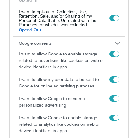
Opted In
I want to opt-out of Collection, Use,
Retention, Sale, and/or Sharing of my
Personal Data that Is Unrelated with the
Népszerű
Purposes for which it was collected.
Opted Out
Google consents
I want to allow Google to enable storage
related to advertising like cookies on web or
device identifiers in apps.
I want to allow my user data to be sent to
Google for online advertising purposes.
I want to allow Google to send me
personalized advertising.
Életmód
I want to allow Google to enable storage
related to analytics like cookies on web or
Kitört a lecsó-láz! Íme 3 tuti recept az
device identifiers in apps.
elkészítéséhez