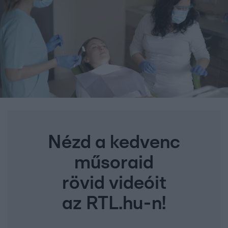
Nézd a kedvenc
műsoraid
rövid videóit
az RTL.hu-n!