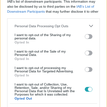
IAB’s list of downstream participants. This information may
#
ÉTKEZÉS
#
FŐZÉS
#
KONYHA
#
GASZTRO
also be disclosed by us to third parties on the
IAB’s List of
#
PIZZA MARGHERITA
#
PAVLOVA
#
MADELEINES
Downstream Participants
that may further disclose it to other
third parties.
#
OPERAÉNEKESNŐ
#
DESSZERT
#
KIRÁLYNŐ
Please note that this website/app uses one or more Google
Personal Data Processing Opt Outs
#
TÖRTÉNET
services and may gather and store information including but
not limited to your visit or usage behaviour. You may click to
I want to opt-out of the Sharing of my
personal data.
grant or deny consent to Google and its third-party tags to
Opted In
use your data for below specified purposes in below Google
consent section.
I want to opt-out of the Sale of my
Personal Data.
Opted In
Népszerű
I want to opt-out of processing my
Personal Data for Targeted Advertising.
Opted In
I want to opt-out of Collection, Use,
Retention, Sale, and/or Sharing of my
4:55
Personal Data that Is Unrelated with the
Purposes for which it was collected.
Opted Out