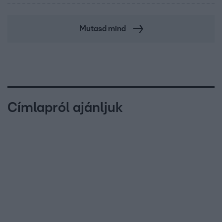
Mutasd mind
Címlapról ajánljuk