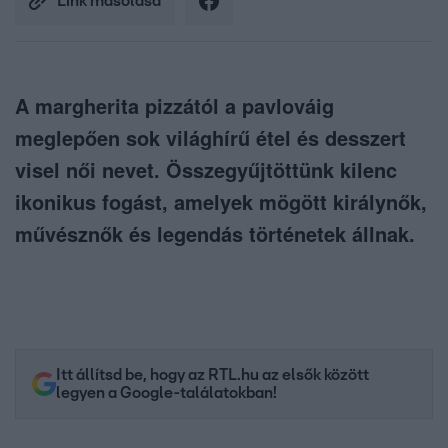
Link másolása
A margherita pizzától a pavlováig
meglepően sok világhírű étel és desszert
visel női nevet. Összegyűjtöttünk kilenc
ikonikus fogást, amelyek mögött királynők,
művésznők és legendás történetek állnak.
Itt állítsd be, hogy az RTL.hu az elsők között
legyen a Google-találatokban!