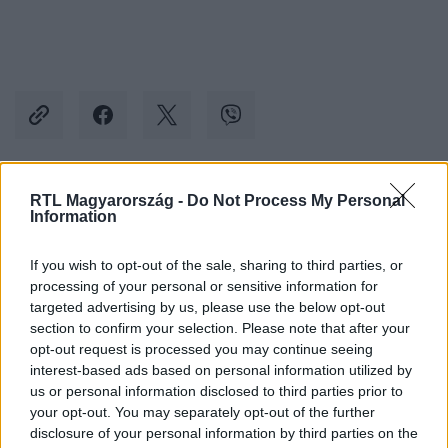
RTL Magyarország -
Do Not Process My Personal
Kövess minket, és értesülj a friss hírekről a
Information
Facebookon is!
If you wish to opt-out of the sale, sharing to third parties, or
processing of your personal or sensitive information for
Követem
targeted advertising by us, please use the below opt-out
section to confirm your selection. Please note that after your
opt-out request is processed you may continue seeing
interest-based ads based on personal information utilized by
us or personal information disclosed to third parties prior to
your opt-out. You may separately opt-out of the further
#
ÉLETMÓD
#
GASZTRONÓMIA
#
RECEPT
disclosure of your personal information by third parties on the