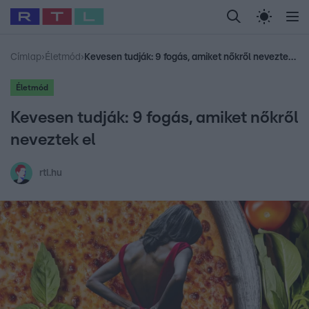
Legfrissebb
RTL Híradó
Fókusz
Sztárhírek
Randi
Celeb vagyok, me
#
Babits Marcella
#
Szellő István
#
Most Wanted
#
Gallusz Niko
Címlap
›
Életmód
›
Kevesen tudják: 9 fogás, amiket nőkről neveztek el
Életmód
Kevesen tudják: 9 fogás, amiket nőkről
neveztek el
rtl.hu