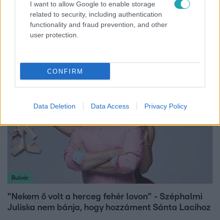
I want to allow Google to enable storage
Horoszkóp
related to security, including authentication
functionality and fraud prevention, and other
Ennek a 3 csillagjegynek váratlan sikereket hozhat
user protection.
a hét
CONFIRM
Data Deletion
Data Access
Privacy Policy
Bulvár
"Nekem ő volt a herceg fehér lovon" - Széphalmi
Juliska nem bánja, hogy hozzáment Sánta Lacihoz