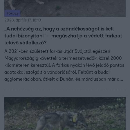
Fókusz
2023. április 17. 18:19
„A nehézség az, hogy a szándékosságot is kell
tudni bizonyítani” – megúszhatja a védett farkast
lelövő vállalkozó?
A 2021-ben született farkas útját Svájctól egészen
Magyarországig követték a természetvédők, közel 2000
kilométeren keresztül. A farkas nyakán lévő jeladó pontos
adatokkal szolgált a vándorlásáról. Feltűnt a budai
agglomerációban, átkelt a Dunán, és márciusban már a
Bükkben kóborolt, amit a magyar szakemberek is végig
tudtak követni. Az M237 kódszámon nyilvántartott hímet
azonban néhány nappal ezelőtt állítólag egy szabolcsi
vadász lelőtte. A jeladós nyakörvét végül Hidasnémetinél
a Hernád folyóban találták meg a búvárok.