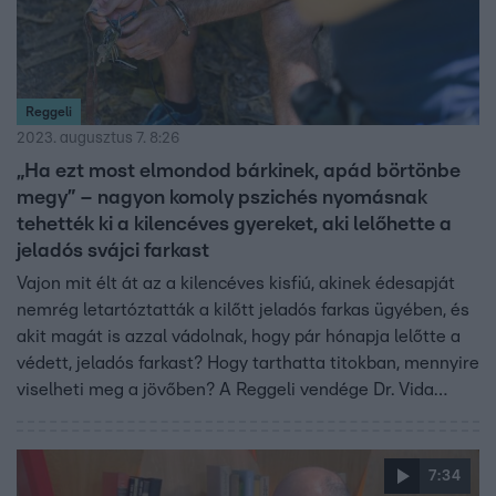
Reggeli
2023. augusztus 7. 8:26
„Ha ezt most elmondod bárkinek, apád börtönbe
megy” – nagyon komoly pszichés nyomásnak
tehették ki a kilencéves gyereket, aki lelőhette a
jeladós svájci farkast
Vajon mit élt át az a kilencéves kisfiú, akinek édesapját
nemrég letartóztatták a kilőtt jeladós farkas ügyében, és
akit magát is azzal vádolnak, hogy pár hónapja lelőtte a
védett, jeladós farkast? Hogy tarthatta titokban, mennyire
viselheti meg a jövőben? A Reggeli vendége Dr. Vida
Ágnes gyermekpszichológus volt, aki többek között azt is
elmondta, hogy azok a gyerekek, akik kiskorukban
állatkínzásba keveredtek, később hajlamosak nemcsak
7:34