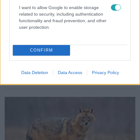
Híradó
I want to allow Google to enable storage
related to security, including authentication
2023. szeptember 3. 16:21
functionality and fraud prevention, and other
Baltával vert agyon egy apró vaddisznót egy
user protection.
vadász Debrecenben, a férfi azt mondja, csak
elkábította
Fokossal ütött le egy vadász egy lakott területre tévedt
CONFIRM
vaddisznót Debrecenben. Előtte órákon át terelgette két
rendőr és környékbeliek a legyengültnek és békésnek
mutatkozó állatot. Visítása alapján többek szerint az
Data Deletion
Data Access
Privacy Policy
ütéstől az állat a helyszínen elpusztult, de a vadász
szerint ő csak elkábította a vadat, és később pusztult el.
Állatkínzás miatt feljelentették.