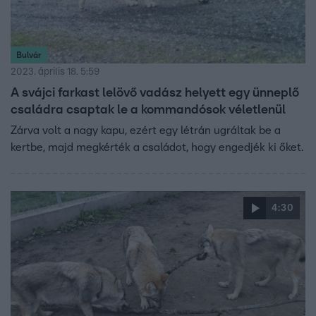
Bulvár
2023. április 18. 5:59
A svájci farkast lelövő vadász helyett egy ünneplő
családra csaptak le a kommandósok véletlenül
Zárva volt a nagy kapu, ezért egy létrán ugráltak be a
kertbe, majd megkérték a családot, hogy engedjék ki őket.
4:30