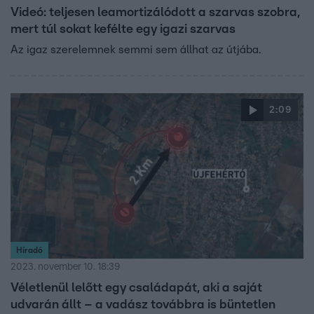
Videó: teljesen leamortizálódott a szarvas szobra,
mert túl sokat kefélte egy igazi szarvas
Az igaz szerelemnek semmi sem állhat az útjába.
2:09
Híradó
2023. november 10. 18:39
Véletlenül lelőtt egy családapát, aki a saját
udvarán állt – a vadász továbbra is büntetlen