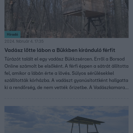
Híradó
2024. február 4. 17:35
Vadász lőtte lábon a Bükkben kiránduló férfit
Túrázót talált el egy vadász Bükkzsércen. Erről a Borsod
Online számolt be elsőként. A férfi éppen a sátrát állította
fel, amikor a lábán érte a lövés. Súlyos sérülésekkel
szállították kórházba. A vadászt gyanúsítottként hallgatta
ki a rendőrség, de nem vették őrizetbe. A Vadászkamara
szerint elsősorban a vadászok felelőssége, hogy ne
történjen hasonló eset.