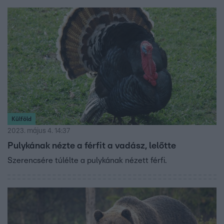
a TEK-et is bevetették.
Külföld
2023. május 4. 14:37
Pulykának nézte a férfit a vadász, lelőtte
Szerencsére túlélte a pulykának nézett férfi.