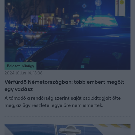
segítséget nyújtott, hiszen nem feladata kutyára lőni.
Kapin Richárd, a Szurkolók az Állatokért vezetője szerint
az állatokat valószínűleg autóval hozták a helyszínre, ők
is keresik, hogy honnan.
Baleset-bűnügy
2024. július 14. 13:38
Vérfürdő Németországban: több embert megölt
egy vadász
A támadó a rendőrség szerint saját családtagjait ölte
meg, az ügy részletei egyelőre nem ismertek.