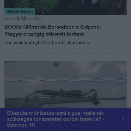
Baleset-bűnügy
2023. április 12. 14:36
BOON: Kilőhették Borsodban a Svájcból
Magyarországig kóborolt farkast
Bűncselekményt követhetett el a vadász.
Elkezdte már beszerezni a gyermekének
szükséges tanszereket az idei tanévre? -
Szavazz itt!
Baleset-bűnügy