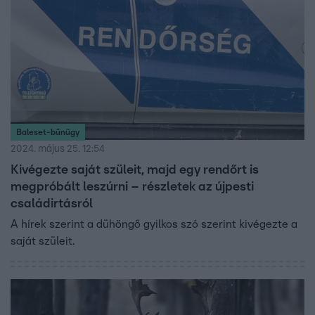
Baleset-bűnügy
2024. május 25. 12:54
Kivégezte saját szüleit, majd egy rendőrt is
megpróbált leszúrni – részletek az újpesti
családirtásról
A hírek szerint a dühöngő gyilkos szó szerint kivégezte a
saját szüleit.