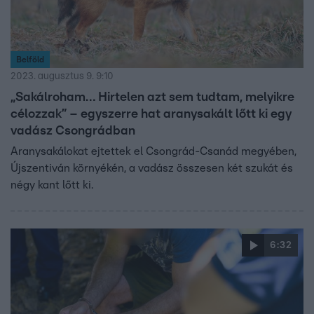
Belföld
2023. augusztus 9. 9:10
„Sakálroham… Hirtelen azt sem tudtam, melyikre
célozzak” – egyszerre hat aranysakált lőtt ki egy
vadász Csongrádban
Aranysakálokat ejtettek el Csongrád-Csanád megyében,
Újszentiván környékén, a vadász összesen két szukát és
négy kant lőtt ki.
6:32