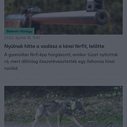
Baleset-bűnügy
2023. április 18. 11:47
Nyúlnak hitte a vadász a kínai férfit, lelőtte
A gyanútlan férfi épp horgászott, amikor tüzet nyitottak
rá, mert állítólag összetévesztették egy őshonos kínai
nyúllal.