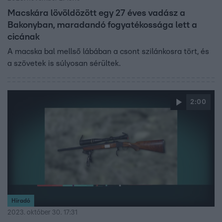
Macskára lövöldözött egy 27 éves vadász a
Bakonyban, maradandó fogyatékossága lett a
cicának
A macska bal mellső lábában a csont szilánkosra tört, és
a szövetek is súlyosan sérültek.
2:00
Híradó
2023. október 30. 17:31