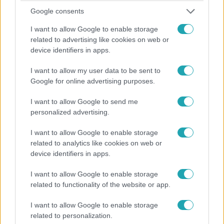
Külföld
Google consents
2023. szeptember 15. 13:01
I want to allow Google to enable storage
Iskolaudvarra tévedt medvét lőttek ki
related to advertising like cookies on web or
Csíkszeredán
device identifiers in apps.
A medve bement az iskolaudvarra, majd megdézsmált
I want to allow my user data to be sent to
egy almafát, végül felmászott egy fa tetejére. A
Google for online advertising purposes.
városvezetés szerint nem volt más lehetőség, le kellett
lőni.
I want to allow Google to send me
personalized advertising.
I want to allow Google to enable storage
2:26
related to analytics like cookies on web or
device identifiers in apps.
I want to allow Google to enable storage
related to functionality of the website or app.
I want to allow Google to enable storage
related to personalization.