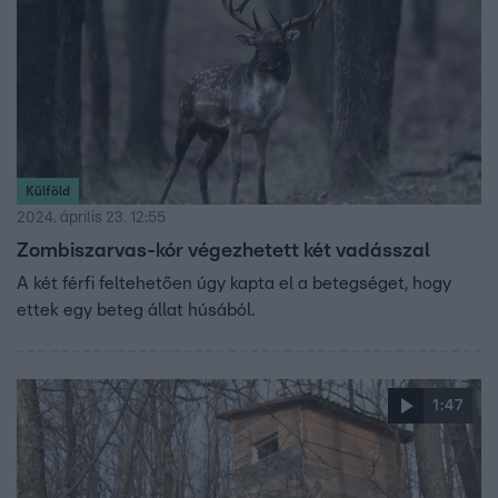
Külföld
2024. április 23. 12:55
Zombiszarvas-kór végezhetett két vadásszal
A két férfi feltehetően úgy kapta el a betegséget, hogy
ettek egy beteg állat húsából.
1:47