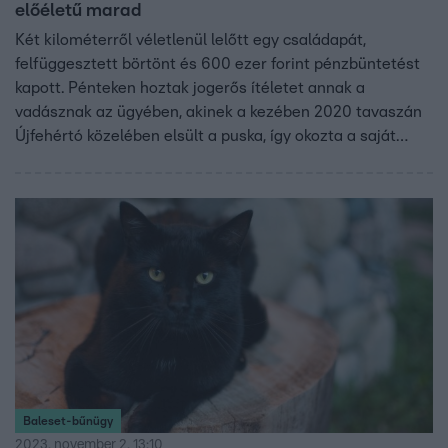
előéletű marad
Két kilométerről véletlenül lelőtt egy családapát,
felfüggesztett börtönt és 600 ezer forint pénzbüntetést
kapott. Pénteken hoztak jogerős ítéletet annak a
vadásznak az ügyében, akinek a kezében 2020 tavaszán
Újfehértó közelében elsült a puska, így okozta a saját
udvarán tartózkodó áldozat halálát. Lányai azt mondták a
bíróságon, hogy a férfi azóta sem kért tőlük bocsánatot.
Baleset-bűnügy
2023. november 2. 13:10