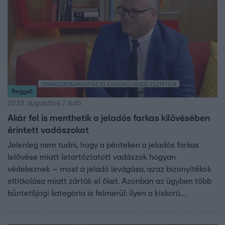
további állatkínzásokra, hanem ember elleni erőszakra is.
Reggeli
2023. augusztus 7. 6:45
Akár fel is menthetik a jeladós farkas kilövésében
érintett vadászokat
Jelenleg nem tudni, hogy a pénteken a jeladós farkas
lelövése miatt letartóztatott vadászok hogyan
védekeznek – most a jeladó levágása, azaz bizonyítékok
eltitkolása miatt zárták el őket. Azonban az ügyben több
büntetőjogi kategória is felmerül: ilyen a kiskorú
veszélyeztetése és a természetkárosítás is. Dr. Gerő
Tamás ügyvéd szerint azonban akár fel is menthetik a