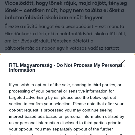
Viccelődött, hogy lőnek rájuk, majd rájött, tényleg
lőnek – centiken múlt, hogy nem találta el őket a
balatonföldvári iskolában elsült fegyver
Érezte a süvítő hangot és a becsapódást – ezt mondta
Híradónknak a férfi, aki a balatonföldvári iskola előtt állt,
amikor lövés dördült. Pénteken délelőtt a
pályaorientációs napon egy hivatásos vadász tartott
előadást a gyerekeknek, eközben sült el az egyik fegyver
egy fiú kezében. A szemtanú azonnal szólt egy tanárnak,
RTL Magyarország -
Do Not Process My Personal
Information
akinek az arcán látta a döbbenetet. A rendőrség
foglalkozáskörében elkövetett, gondatlan veszélyeztetés
miatt gyanúsítottként hallgatta ki a 43 éves vadászt.
If you wish to opt-out of the sale, sharing to third parties, or
processing of your personal or sensitive information for
Egyelőre nem lehet tudni, hogyan került éles lőszer a
targeted advertising by us, please use the below opt-out
fegyverbe.
section to confirm your selection. Please note that after your
opt-out request is processed you may continue seeing
interest-based ads based on personal information utilized by
us or personal information disclosed to third parties prior to
your opt-out. You may separately opt-out of the further