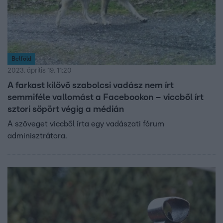
Belföld
2023. április 19. 11:20
A farkast kilövő szabolcsi vadász nem írt
semmiféle vallomást a Facebookon – viccből írt
sztori söpört végig a médián
A szöveget viccből írta egy vadászati fórum
adminisztrátora.