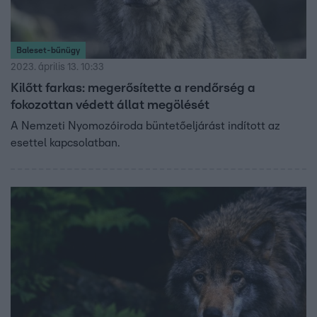
Baleset-bűnügy
2023. április 13. 10:33
Kilőtt farkas: megerősítette a rendőrség a
fokozottan védett állat megölését
A Nemzeti Nyomozóiroda büntetőeljárást indított az
esettel kapcsolatban.