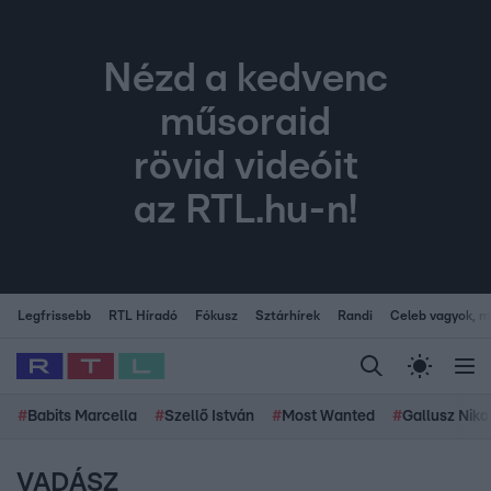
Nézd a kedvenc
műsoraid
rövid videóit
az RTL.hu-n!
Legfrissebb
RTL Híradó
Fókusz
Sztárhírek
Randi
Celeb vagyok, me
#
Babits Marcella
#
Szellő István
#
Most Wanted
#
Gallusz Niko
VADÁSZ