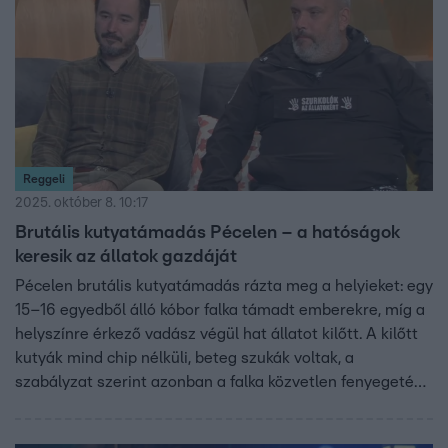
Reggeli
2025. október 8. 10:17
Brutális kutyatámadás Pécelen – a hatóságok
keresik az állatok gazdáját
Pécelen brutális kutyatámadás rázta meg a helyieket: egy
15–16 egyedből álló kóbor falka támadt emberekre, míg a
helyszínre érkező vadász végül hat állatot kilőtt. A kilőtt
kutyák mind chip nélküli, beteg szukák voltak, a
szabályzat szerint azonban a falka közvetlen fenyegetést
jelentett. Földvári Attila, az Országos Magyar
Vadászkamara szóvivője szerint a vadász ezzel