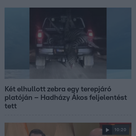
Két elhullott zebra egy terepjáró
platóján – Hadházy Ákos feljelentést
tett
10:20