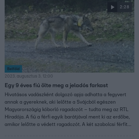
vadászokat, és óva intett mindenkit attól, hogy a
2:28
nyomozati részletek ismerete nélkül elítéljék a két férfit.
Hozzátette, a médiafigyelem alapvetően nem hat a
tárgylásra, de a bíró is és a nyomozók is emberek. Az
ítélet a korábbi gyakorlatok alapján egyébként a
felfüggesztett szabadságvesztéstől, akár a 6 évig terjedő
börtönbüntetésig sok minden lehet.
Belföld
2023. augusztus 3. 12:00
Egy 9 éves fiú ölte meg a jeladós farkast
Hivatásos vadászként dolgozó apja adhatta a fegyvert
annak a gyereknek, aki lelőtte a Svájcból egészen
Magyarországig kóborló ragadozót – tudta meg az RTL
Híradója. A fiú a férfi egyik barátjával ment ki az erdőbe,
amikor lelőtte a védett ragadozót. A két szabolcsi férfit
augusztus 2-án hajnalban fogták el, egyikük elfogásához