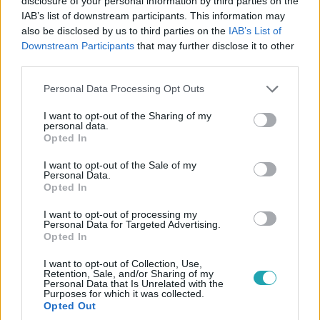
disclosure of your personal information by third parties on the
IAB’s list of downstream participants. This information may
Baleset-bűnügy
also be disclosed by us to third parties on the
IAB’s List of
2023. október 28. 8:40
Downstream Participants
that may further disclose it to other
Lövés dördült egy balatonföldvári iskolában,
third parties.
gyerekek kezébe került egy vadász puskája
Please note that this website/app uses one or more Google
Personal Data Processing Opt Outs
Az egyik gyereknek sikerült megtöltenie a fegyvert, majd
services and may gather and store information including but
meghúzta a ravaszt. Szerencséjük volt, mert az ablak
not limited to your visit or usage behaviour. You may click to
I want to opt-out of the Sharing of my
personal data.
irányába nézett a puska.
grant or deny consent to Google and its third-party tags to
Opted In
use your data for below specified purposes in below Google
consent section.
I want to opt-out of the Sale of my
Personal Data.
Opted In
I want to opt-out of processing my
Personal Data for Targeted Advertising.
Opted In
I want to opt-out of Collection, Use,
Retention, Sale, and/or Sharing of my
Personal Data that Is Unrelated with the
Purposes for which it was collected.
Opted Out