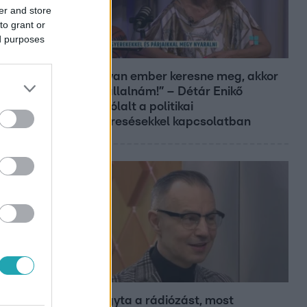
er and store
to grant or
ed purposes
Reggeli
„Ha olyan ember keresne meg, akkor
sem vállalnám!” – Détár Enikő
megszólalt a politikai
megkeresésekkel kapcsolatban
Bulvár
Otthagyta a rádiózást, most