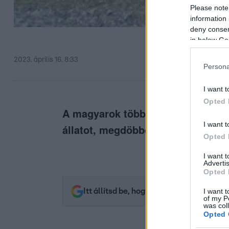
Please note
information 
deny consent
in below Go
2023. április 16. 8:33
Persona
I want t
Opted 
A magyarok többsége sajnálkozásá
I want t
állatot, megdöbbentek, hogy ilye
Opted 
I want 
Advertis
Opted 
I want t
Itt állítsd be, hogy az RTL.hu az elsők 
of my P
was col
Opted 