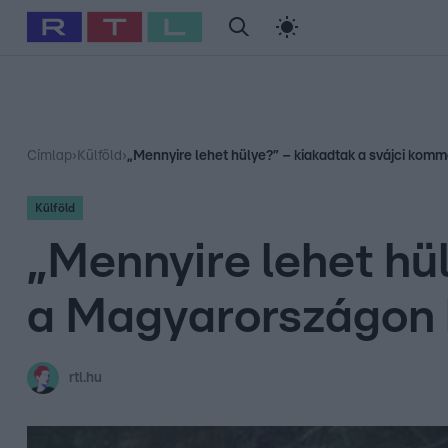
#
Babits Marcella
#
Szellő István
#
Most Wanted
#
Gallusz Ni
Címlap
›
Külföld
›
„Mennyire lehet hülye?” – kiakadtak a svájci komm
Külföld
„Mennyire lehet hü
a Magyarországon k
rtl.hu