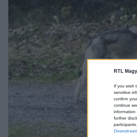
RTL Magy
If you wish 
sensitive in
confirm you
continue se
information 
further disc
participants
Downstream 