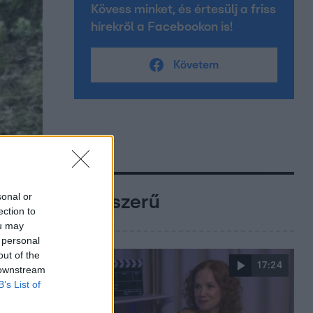
Kövess minket, és értesülj a friss
hírekről a Facebookon is!
Követem
sonal or
Népszerű
ection to
ou may
 personal
out of the
17:24
 downstream
B’s List of