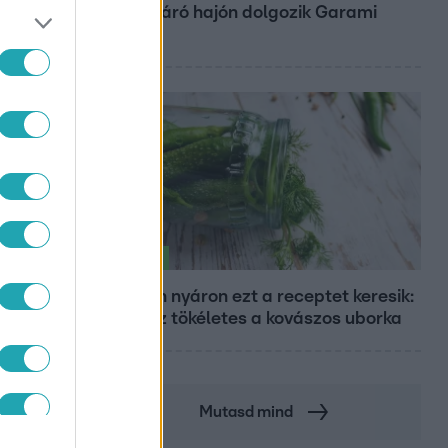
óceánjáró hajón dolgozik Garami
Gábor
Életmód
Minden nyáron ezt a receptet keresik:
így lesz tökéletes a kovászos uborka
Mutasd mind