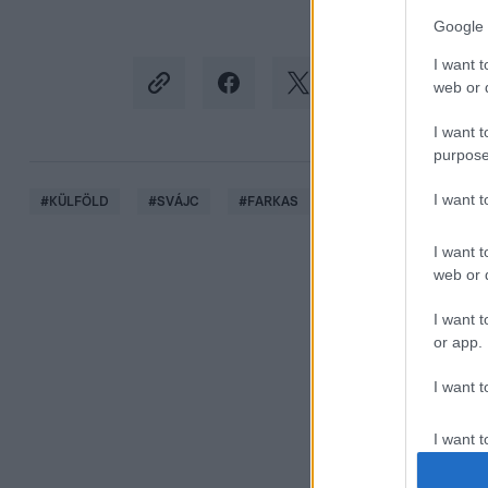
Google 
I want t
web or d
I want t
purpose
I want 
#
KÜLFÖLD
#
SVÁJC
#
FARKAS
#
SZÜRKE FARKAS
I want t
web or d
I want t
or app.
I want t
I want t
authenti