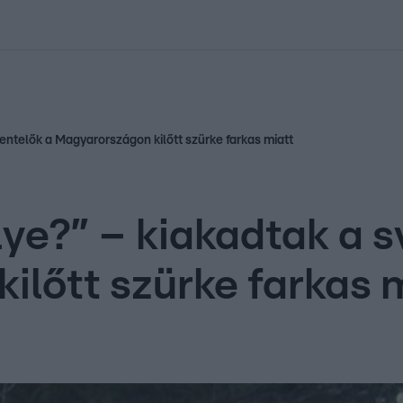
kolett
#
Időjárás
#
RTL műsor
#
Víz
#
Magyar Péter
#
Csillagjeg
entelők a Magyarországon kilőtt szürke farkas miatt
lye?” – kiakadtak a 
ilőtt szürke farkas 