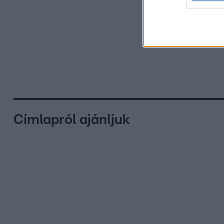
Címlapról ajánljuk