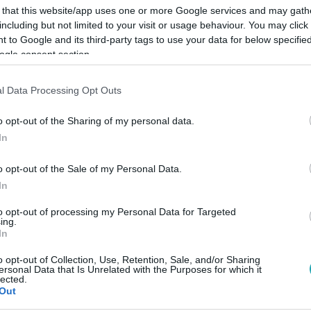
 that this website/app uses one or more Google services and may gath
including but not limited to your visit or usage behaviour. You may click 
 to Google and its third-party tags to use your data for below specifi
ogle consent section.
Link másolása
l Data Processing Opt Outs
o opt-out of the Sharing of my personal data.
In
t fejezte ki. Rengetegen követték az
o opt-out of the Sale of my Personal Data.
smi megtörténhetett.
In
to opt-out of processing my Personal Data for Targeted
ing.
In
o opt-out of Collection, Use, Retention, Sale, and/or Sharing
között legyen a Google-találatokban!
ersonal Data that Is Unrelated with the Purposes for which it
lected.
Out