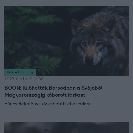
Baleset-bűnügy
2023. április 12. 14:36
BOON: Kilőhették Borsodban a Svájcból
Magyarországig kóborolt farkast
Bűncselekményt követhetett el a vadász.