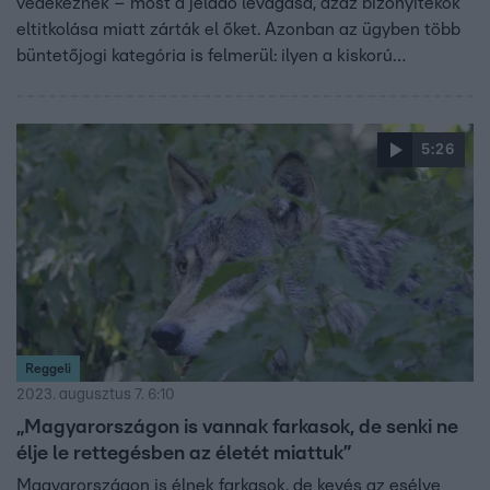
védekeznek – most a jeladó levágása, azaz bizonyítékok
eltitkolása miatt zárták el őket. Azonban az ügyben több
büntetőjogi kategória is felmerül: ilyen a kiskorú
veszélyeztetése és a természetkárosítás is. Dr. Gerő
Tamás ügyvéd szerint azonban akár fel is menthetik a
vadászokat, és óva intett mindenkit attól, hogy a
5:26
nyomozati részletek ismerete nélkül elítéljék a két férfit.
Hozzátette, a médiafigyelem alapvetően nem hat a
tárgylásra, de a bíró is és a nyomozók is emberek. Az
ítélet a korábbi gyakorlatok alapján egyébként a
felfüggesztett szabadságvesztéstől, akár a 6 évig terjedő
börtönbüntetésig sok minden lehet.
Reggeli
2023. augusztus 7. 6:10
„Magyarországon is vannak farkasok, de senki ne
élje le rettegésben az életét miattuk”
Magyarországon is élnek farkasok, de kevés az esélye