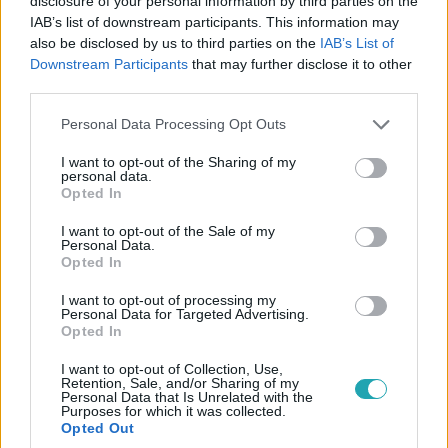
disclosure of your personal information by third parties on the
2023. augusztus 3. 7:10
IAB’s list of downstream participants. This information may
Elfogtak két férfit az agyonlőtt, jeladós svájci
also be disclosed by us to third parties on the
IAB’s List of
farkas ügyében – videón a bevetés
Downstream Participants
that may further disclose it to other
third parties.
Az elkövetőket természetkárosításon túl más
bűncselekményekkel is gyanúsítja a Készenléti
Please note that this website/app uses one or more Google
Personal Data Processing Opt Outs
Rendőrség Nemzeti Nyomozó Iroda.
services and may gather and store information including but
not limited to your visit or usage behaviour. You may click to
I want to opt-out of the Sharing of my
personal data.
grant or deny consent to Google and its third-party tags to
Opted In
use your data for below specified purposes in below Google
consent section.
I want to opt-out of the Sale of my
Personal Data.
Opted In
I want to opt-out of processing my
Personal Data for Targeted Advertising.
Opted In
I want to opt-out of Collection, Use,
Retention, Sale, and/or Sharing of my
Personal Data that Is Unrelated with the
Purposes for which it was collected.
Külföld
Opted Out