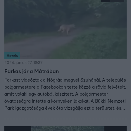
módosítottak úgy, hogy az hasonlítson az egykori
óriásfarkasra – tette hozzá a szakember. Hogy ez a
technológia segíthet-e a kihalóban lévő fajok
megmentésében, az kiderül a videóból.
Híradó
2024. június 27. 16:37
Farkas jár a Mátrában
Farkast videóztak a Nógrád megyei Szuhánál. A település
polgármestere a Facebookon tette közzé a rövid felvételt,
amit valaki egy autóból készített. A polgármester
óvatosságra intette a környéken lakókat. A Bükki Nemzeti
Park Igazgatósága évek óta vizsgálja ezt a területet, és
pontosan tudják, hol él az a falka, aminek az egyik tagját
vehették videóra.