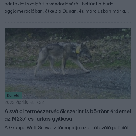
adatokkal szolgált a vándorlásáról. Feltűnt a budai
agglomerációban, átkelt a Dunán, és márciusban már a
Bükkben kóborolt, amit a magyar szakemberek is végig
tudtak követni. Az M237 kódszámon nyilvántartott hímet
azonban néhány nappal ezelőtt állítólag egy szabolcsi
vadász lelőtte. A jeladós nyakörvét végül Hidasnémetinél
a Hernád folyóban találták meg a búvárok.
Külföld
2023. április 16. 17:32
A svájci természetvédők szerint is börtönt érdemel
az M237-es farkas gyilkosa
A Gruppe Wolf Schweiz támogatja az erről szóló petíciót.