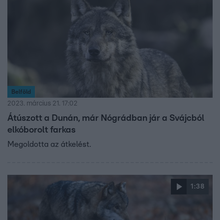
Belföld
2023. március 21. 17:02
Átúszott a Dunán, már Nógrádban jár a Svájcból
elkóborolt farkas
Megoldotta az átkelést.
1:38