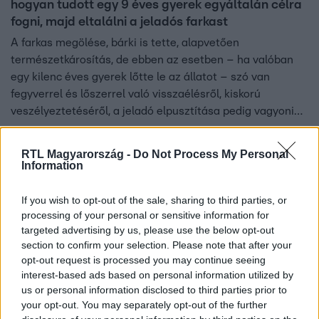
hogyan tudott egy 9 éves gyerek egyáltalán célra
fogni, majd eltalálni a jeladós farkast
A farkas megölése, bárki is tette, alapvetően
természetkárosítás, de ebben az esetben – ha valóban
egy kilenc éves gyerek lőtte le az állatot – szó van
fegyverrel és lőszerrel való visszaélésről, kiskorú
veszélyeztetéséről, a jeladó elpusztítása pedig vagyoni
kár okozása – sorolta a Reggeliben Földvári Attila, az
Országos Magyar Vadászkamara szóvivője. Kiemelte azt
RTL Magyarország -
Do Not Process My Personal
is, hogy a két érintett nem hivatásos, hanem sportvadász
Information
– nem nyolc órában dolgoznak vadászként, csupán
hobbiként foglalkoznak vele. A szóvivő szerint a farkas
If you wish to opt-out of the sale, sharing to third parties, or
mellett a helyzet legnagyobb kárvallottjai a vadászok,
processing of your personal or sensitive information for
targeted advertising by us, please use the below opt-out
akikre egy ember hibája miatt most szintén negatív
section to confirm your selection. Please note that after your
előjellel hivatkoznak.
opt-out request is processed you may continue seeing
interest-based ads based on personal information utilized by
us or personal information disclosed to third parties prior to
your opt-out. You may separately opt-out of the further
Baleset-bűnügy