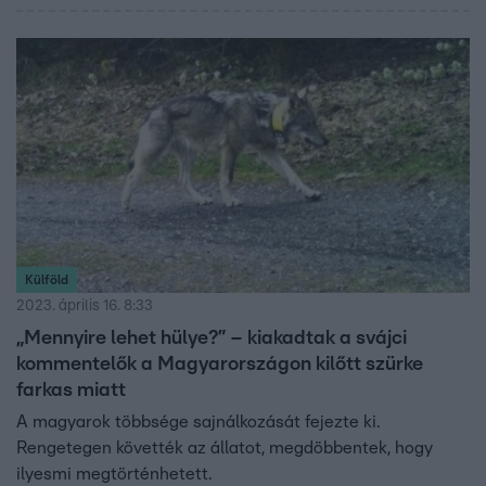
Külföld
2023. április 16. 8:33
„Mennyire lehet hülye?” – kiakadtak a svájci
kommentelők a Magyarországon kilőtt szürke
farkas miatt
A magyarok többsége sajnálkozását fejezte ki.
Rengetegen követték az állatot, megdöbbentek, hogy
ilyesmi megtörténhetett.