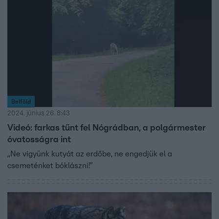
Belföld
2024. június 26. 8:43
Videó: farkas tűnt fel Nógrádban, a polgármester
óvatosságra int
„Ne vigyünk kutyát az erdőbe, ne engedjük el a
csemeténket bóklászni!”