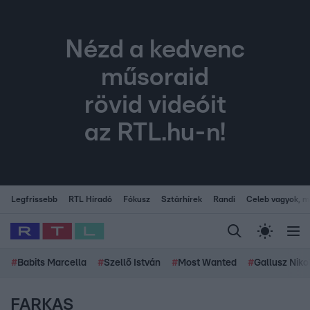
Nézd a kedvenc
műsoraid
rövid videóit
az RTL.hu-n!
Legfrissebb
RTL Híradó
Fókusz
Sztárhírek
Randi
Celeb vagyok, me
#
Babits Marcella
#
Szellő István
#
Most Wanted
#
Gallusz Niko
FARKAS