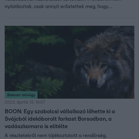
nyilatkoztak, csak annyit erőstettek meg, hogy
természetkárosítás miatt nyomoznak. Az állat lelövéséért
akár három év börtön szabható ki. Címlapkép: Gruppe
Wolf Schweiz
Baleset-bűnügy
2023. április 13. 14:37
BOON: Egy szabolcsi vállalkozó lőhette ki a
Svájcból idekóborolt farkast Borsodban, a
vadászkamara is elítélte
A részletekről nem tájékoztatott a rendőrség.