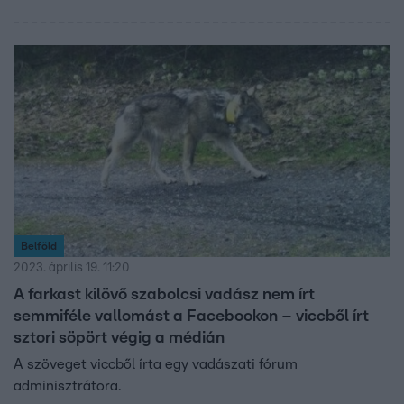
Belföld
2023. április 19. 11:20
A farkast kilövő szabolcsi vadász nem írt
semmiféle vallomást a Facebookon – viccből írt
sztori söpört végig a médián
A szöveget viccből írta egy vadászati fórum
adminisztrátora.