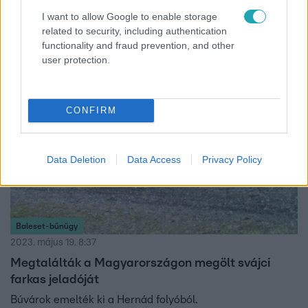
I want to allow Google to enable storage
Politikai vita támadt Ausztriában abból hírből, hogy egy
related to security, including authentication
medve bukkant fel a tiroli St. Anton közelében.
functionality and fraud prevention, and other
user protection.
CONFIRM
Data Deletion
Data Access
Privacy Policy
Baleset-bűnügy
2023. május 19. 8:37
Megtalálták a Magyarországon megölt svájci
farkas jeladóját
Búvárok emelték ki a Hernád folyóból.