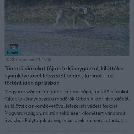
Híradó
2023. december 23. 18:36
Tüntető diákokat fújtak le könnygázzal, kilőtték a
nyomkövetővel felszerelt védett farkast – ez
történt idén áprilisban
Magyarországra látogatott Ferenc pápa, tüntető diákokat
fújtak le könnygázzal a rendőrök Orbán Viktor hivatalánál,
és kilőtték a nyomkövetővel felszerelt védett farkast
Magyarországon, miután több ezer kilométert vándorolt
Svájcból. Folytatjuk év végi visszatekintő sorozatunkat,
mutatjuk mi történt 2023 áprilisában.