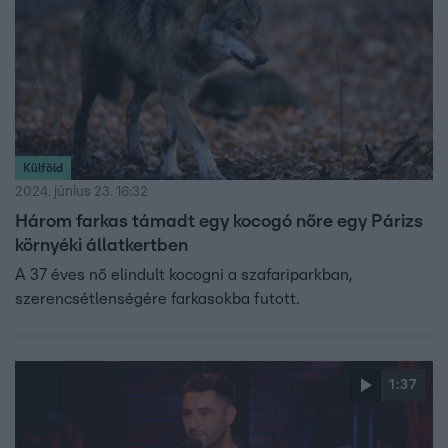
Külföld
2024. június 23. 16:32
Három farkas támadt egy kocogó nőre egy Párizs
környéki állatkertben
A 37 éves nő elindult kocogni a szafariparkban,
szerencsétlenségére farkasokba futott.
1:37