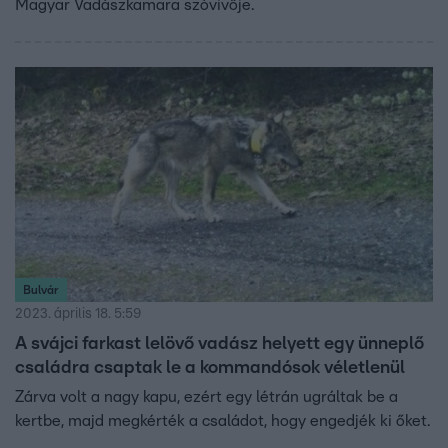
Magyar Vadászkamara szóvivője.
Bulvár
2023. április 18. 5:59
A svájci farkast lelövő vadász helyett egy ünneplő
családra csaptak le a kommandósok véletlenül
Zárva volt a nagy kapu, ezért egy létrán ugráltak be a
kertbe, majd megkérték a családot, hogy engedjék ki őket.