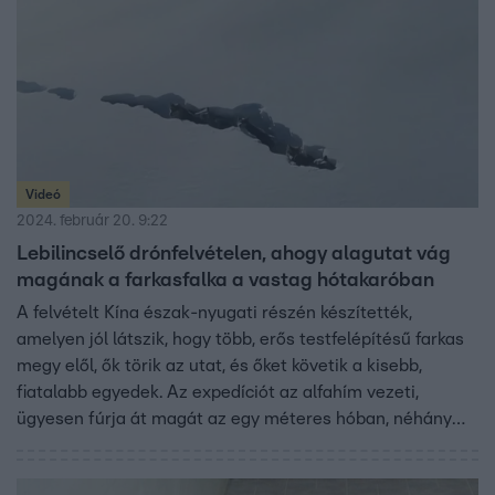
Videó
2024. február 20. 9:22
Lebilincselő drónfelvételen, ahogy alagutat vág
magának a farkasfalka a vastag hótakaróban
A felvételt Kína észak-nyugati részén készítették,
amelyen jól látszik, hogy több, erős testfelépítésű farkas
megy elől, ők törik az utat, és őket követik a kisebb,
fiatalabb egyedek. Az expedíciót az alfahím vezeti,
ügyesen fúrja át magát az egy méteres hóban, néhány
méterenként pedig kidugja a fejét, hogy felmérje az
irányt.