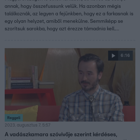
annak, hogy összefussunk velük. Ha azonban mégis
találkoznák, az legyen a fejünkben, hogy ez a farkasnak is
egy olyan helyzet, amiből menekülne. Semmiképp se
szorítsuk sarokba, hogy azt érezze támadnia kell.
Induljunk el abba az irányba lassan, ahonnan jöttünk, ne
közelítsük meg – magyarázta Hanga Zoltán, a Fővárosi
Állat és Növénykert szóvivője. Hozzátette, az emberek
6:16
félelme szerinte az ismeretlen és szokatlan helyzet miatt
van. Úgy fogalmazott: ha látunk egy autót, akkor sem az
az első gondolatunk, hogy mennyire veszélyesek, pedig
évente több száz balesetet okoznak.
Reggeli
2023. augusztus 7. 5:57
A vadászkamara szóvivője szerint kérdéses,