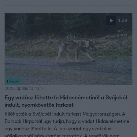
1:59
Híradó
2023. április 13. 16:17
Egy vadász lőhette le Hidasnémetinél a Svájcból
indult, nyomkövetős farkast
Kilőhették a Svájcból indult farkast Magyarországon. A
Borsodi Hírportál úgy tudja, hogy a vadat Hidasnémetinél
egy vadász lőhette le. A lap szerint egy szabolcsi
vállalkozónál házkutatást tartottak. A rendőrök nem