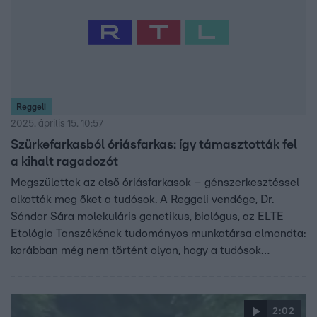
Reggeli
2025. április 15. 10:57
Szürkefarkasból óriásfarkas: így támasztották fel
a kihalt ragadozót
Megszülettek az első óriásfarkasok – génszerkesztéssel
alkották meg őket a tudósok. A Reggeli vendége, Dr.
Sándor Sára molekuláris genetikus, biológus, az ELTE
Etológia Tanszékének tudományos munkatársa elmondta:
korábban még nem történt olyan, hogy a tudósok
többszörösen szerkesztett genomot hozzanak létre.
Őslénytani szempontból tehát nem az eredeti
óriásfarkast élesztették újjá, hanem egy szürkefarkast
2:02