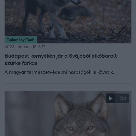
Tudomány-Tech
2023. március 16. 6:17
Budapest környékén jár a Svájcból elkóborolt
szürke farkas
A magyar természetvédelmi hatóságok is követik.
1:53