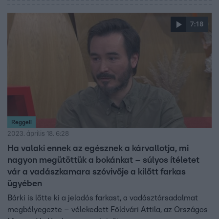
7:18
Reggeli
2023. április 18. 6:28
Ha valaki ennek az egésznek a kárvallotja, mi
nagyon megütöttük a bokánkat – súlyos ítéletet
vár a vadászkamara szóvivője a kilőtt farkas
ügyében
Bárki is lőtte ki a jeladós farkast, a vadásztársadalmat
megbélyegezte – vélekedett Földvári Attila, az Országos