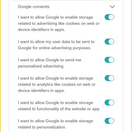
2023. június 12. 17:26
Google consents
Gyanúsan olcsón vett kiskutyát a nő, kiderült róla,
hogy nem kutya
I want to allow Google to enable storage
related to advertising like cookies on web or
Mármint nem a nő, hanem a kiskutya.
device identifiers in apps.
I want to allow my user data to be sent to
Google for online advertising purposes.
I want to allow Google to send me
personalized advertising.
I want to allow Google to enable storage
related to analytics like cookies on web or
device identifiers in apps.
I want to allow Google to enable storage
related to functionality of the website or app.
Külföld
2023. június 3. 8:56
I want to allow Google to enable storage
A városlakók állnak szemben a vidéki lakossággal
related to personalization.
– vadállatok miatt brüsszeleznek Ausztriában