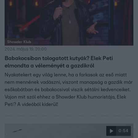
Showder Klub
2024. május 19. 20:00
Babakocsiban tologatott kutyák? Elek Peti
elmondta a véleményét a gazdikról
Nyakatekert egy világ lenne, ha a farkasok az eső miatt
nem mennének vadászni, viszont manapság a gazdik már
esőkabátban és babakocsival viszik sétálni kedvenceiket.
Vajon mit szól ehhez a Showder Klub humoristája, Elek
Peti? A videóból kiderül!
0:54