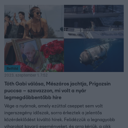
Belföld
2023. szeptember 1. 7:52
Tóth Gabi válása, Mészáros jachtja, Prigozsin
puccsa – szavazzon, mi volt a nyár
legmegdöbbentőbb híre
Vége a nyárnak, amely ezúttal cseppet sem volt
ingerszegény időszak, sorra érkeztek a jelentős
közérdeklődést kiváltó hírek. Felidézzük a legnagyobb
viharokat kavaró eseményeket, és arra kérjük, a cikk