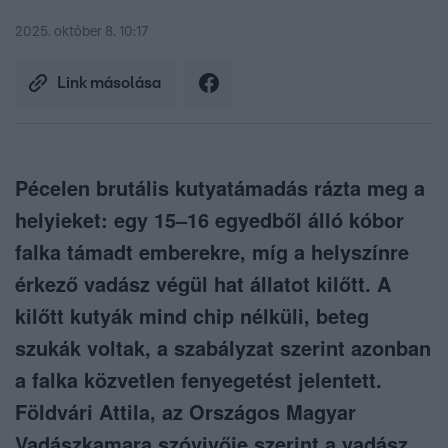
2025. október 8. 10:17
Link másolása
Pécelen brutális kutyatámadás rázta meg a
helyieket: egy 15–16 egyedből álló kóbor
falka támadt emberekre, míg a helyszínre
érkező vadász végül hat állatot kilőtt. A
kilőtt kutyák mind chip nélküli, beteg
szukák voltak, a szabályzat szerint azonban
a falka közvetlen fenyegetést jelentett.
Földvári Attila, az Országos Magyar
Vadászkamara szóvivője szerint a vadász