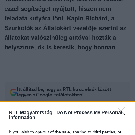
ezzel segítséget nyújtott, hiszen nem
feladata kutyára lőni. Kapin Richárd, a
Szurkolók az Állatokért vezetője szerint az
állatokat valószínűleg autóval hozták a
helyszínre, ők is keresik, hogy honnan.
Itt állítsd be, hogy az RTL.hu az elsők között
legyen a Google-találatokban!
RTL Magyarország -
Do Not Process My Personal
Information
If you wish to opt-out of the sale, sharing to third parties, or