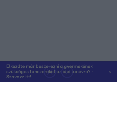
Elkezdte már beszerezni a gyermekének
szükséges tanszereket az idei tanévre? -
Szavazz itt!