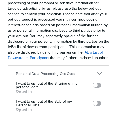
processing of your personal or sensitive information for
targeted advertising by us, please use the below opt-out
section to confirm your selection. Please note that after your
opt-out request is processed you may continue seeing
interest-based ads based on personal information utilized by
us or personal information disclosed to third parties prior to
Kövess minket, és értesülj a friss hírekről a
your opt-out. You may separately opt-out of the further
Facebookon is!
disclosure of your personal information by third parties on the
IAB’s list of downstream participants. This information may
also be disclosed by us to third parties on the
IAB’s List of
Követem
Downstream Participants
that may further disclose it to other
third parties.
Please note that this website/app uses one or more Google
Personal Data Processing Opt Outs
services and may gather and store information including but
not limited to your visit or usage behaviour. You may click to
I want to opt-out of the Sharing of my
personal data.
grant or deny consent to Google and its third-party tags to
#
REGGELI
#
RTL
#
ADÁSRÉSZLETEK
#
VIDEÓ
Opted In
use your data for below specified purposes in below Google
#
BALESET
#
KUTYATÁMADÁS
#
FÖLDVÁRI ATTILA
consent section.
I want to opt-out of the Sale of my
Personal Data.
#
KAPIN RICHÁRD
#
VADÁSZ
#
ÁLLATVÉDŐ
Opted In