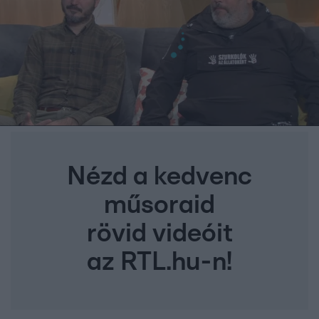
Nézd a kedvenc
műsoraid
rövid videóit
az RTL.hu-n!