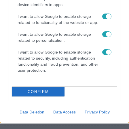
device identifiers in apps.
„Ha olyan ember keresne meg, akkor sem
vállalnám!” – Détár Enikő megszólalt a politikai
I want to allow Google to enable storage
megkeresésekkel kapcsolatban
related to functionality of the website or app.
I want to allow Google to enable storage
related to personalization.
I want to allow Google to enable storage
related to security, including authentication
functionality and fraud prevention, and other
user protection.
CONFIRM
Bulvár
"Nem beszélek már vele évek óta" - Édesapja
Data Deletion
Data Access
Privacy Policy
kitagadta Nagy Zsoltot