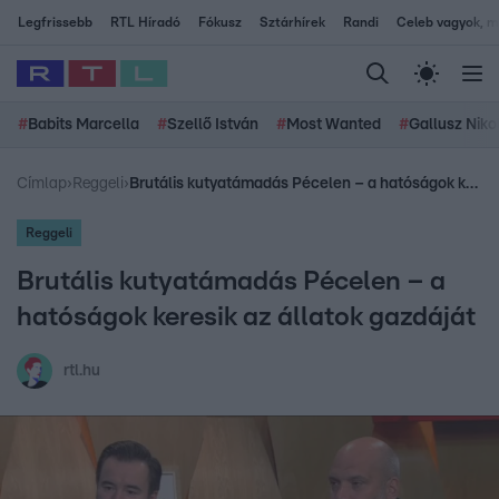
Legfrissebb
RTL Híradó
Fókusz
Sztárhírek
Randi
Celeb vagyok, me
#
Babits Marcella
#
Szellő István
#
Most Wanted
#
Gallusz Niko
Címlap
›
Reggeli
›
Brutális kutyatámadás Pécelen – a hatóságok keresik az állatok gazdáját
Reggeli
Brutális kutyatámadás Pécelen – a
hatóságok keresik az állatok gazdáját
rtl.hu