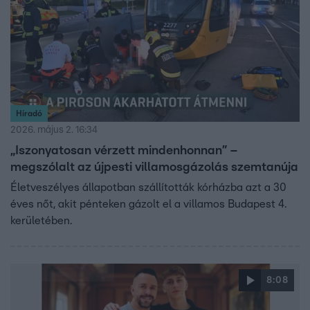
Híradó
2026. május 2. 16:34
„Iszonyatosan vérzett mindenhonnan” –
megszólalt az újpesti villamosgázolás szemtanúja
Életveszélyes állapotban szállították kórházba azt a 30
éves nőt, akit pénteken gázolt el a villamos Budapest 4.
kerületében.
8:08