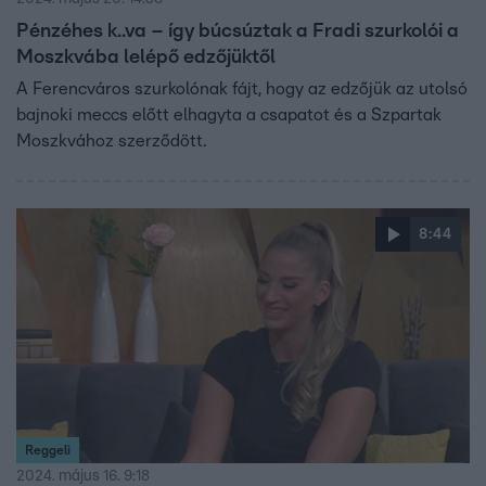
Pénzéhes k..va – így búcsúztak a Fradi szurkolói a
Moszkvába lelépő edzőjüktől
A Ferencváros szurkolónak fájt, hogy az edzőjük az utolsó
bajnoki meccs előtt elhagyta a csapatot és a Szpartak
Moszkvához szerződött.
8:44
Reggeli
2024. május 16. 9:18