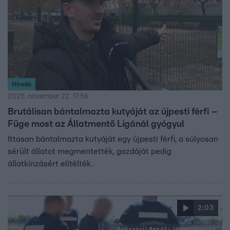
Híradó
2025. november 22. 17:56
Brutálisan bántalmazta kutyáját az újpesti férfi –
Füge most az Állatmentő Ligánál gyógyul
Ittasan bántalmazta kutyáját egy újpesti férfi, a súlyosan
sérült állatot megmentették, gazdáját pedig
állatkínzásért elítélték.
2:03