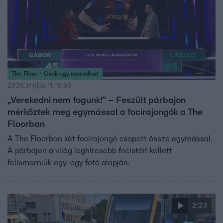
The Floor - Csak egy maradhat
2026. május 11. 18:50
„Verekedni nem fogunk!” – Feszült párbajon
mérkőztek meg egymással a focirajongók a The
Floorban
A The Floorban két focirajongó csapott össze egymással.
A párbajon a világ leghíresebb focistáit kellett
felismerniük egy-egy fotó alapján.
2:23