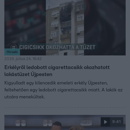
Híradó
2026. július 24. 16:42
Erkélyről ledobott cigarettacsikk okozhatott
lakástüzet Újpesten
Kigyulladt egy kilencedik emeleti erkély Újpesten,
feltehetően egy ledobott cigarettacsikk miatt. A lakók az
utcára menekültek.
9:41