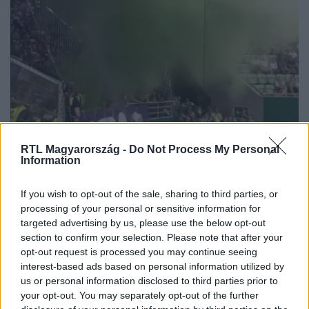
Kabát FC egyelőre az albán diáklányokból álló csapat
ellen sem tudott győzni. A szerda esti adásból kiderül,
hogyan folytatódik a felkészülés, hová vitte kirándulni a
focistafeleséget Kabát albán barátja, és hogy miért
kellett kórházba vinni az egyik játékost, Yurit.
RTL Magyarország -
Do Not Process My Personal
Baleset-bűnügy
Information
2024. augusztus 31. 17:45
„Jó heccnek tűnt” – elkapták a rendőrök az Újpest
If you wish to opt-out of the sale, sharing to third parties, or
táborában füstbombát robbantó Fradi-szurkolót
processing of your personal or sensitive information for
targeted advertising by us, please use the below opt-out
A távirányítós bomba zöld füsttel borította be az Újpest-
section to confirm your selection. Please note that after your
szurkolók táborát.
opt-out request is processed you may continue seeing
interest-based ads based on personal information utilized by
us or personal information disclosed to third parties prior to
your opt-out. You may separately opt-out of the further