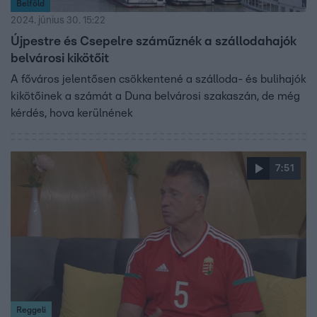
Belföld
2024. június 30. 15:22
Újpestre és Csepelre száműznék a szállodahajók
belvárosi kikötőit
A főváros jelentősen csökkentené a szálloda- és bulihajók
kikötőinek a számát a Duna belvárosi szakaszán, de még
kérdés, hova kerülnének
7:51
Reggeli