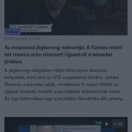
Fókusz
2025. január 9. 9:45
Az évszázad jégkorong-kabaréja: A fizetés miatt
két meccs után távozott Újpestről a kanadai
játékos
A jégkorong világában ritkán látni olyan abszurd
helyzetet, mint ami az UTE csapatánál történt. James
Shearer, a kanadai védő, mindössze 9 napot töltött az
újpesti klubnál, mielőtt szerződését felbontották volna.
Az ügy hátterében egy szerződési félreértés állt, amely
megmutatta, mennyire bonyolult lehet egy külföldi
játékos igazolása a magyar Erste Ligában.
2:35