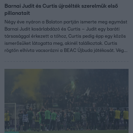
Barnai Judit és Curtis újraélték szerelmük első
pillanatait
Négy éve nyáron a Balaton partján ismerte meg egymást
Barnai Judit kosárlabdázó és Curtis – Judit egy baráti
társasággal érkezett a tóhoz, Curtis pedig épp egy közös
ismerősüket látogatta meg, akinél találkoztak. Curtis
rögtön elhívta vacsorázni a BEAC Újbuda játékosát. Végül
első estéjükön egy hajóról, a Balaton közepéről nézték a
naplementét – most ismét ugyanazon a vitorláson élték
át ismét ezt a romantikus pillanatot.