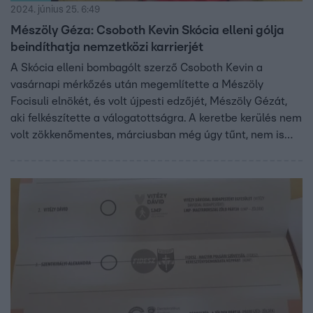
2024. június 25. 6:49
Mészöly Géza: Csoboth Kevin Skócia elleni gólja
beindíthatja nemzetközi karrierjét
A Skócia elleni bombagólt szerző Csoboth Kevin a
vasárnapi mérkőzés után megemlítette a Mészöly
Focisuli elnökét, és volt újpesti edzőjét, Mészöly Gézát,
aki felkészítette a válogatottságra. A keretbe kerülés nem
volt zökkenőmentes, márciusban még úgy tűnt, nem is
kerül be a nemzeti együttesbe, akkoriban sokat
egyeztettek az edzővel, aki kedden a Reggeli vendége
volt. Szerinte a focista ezzel a góllal beindíthatja
nemzetközi karrierjét, mint mondta, „most azért van
kérője természetesen”. Hogy milyen szerepe lehet
Csoboth Kevinnek, ha továbbjutunk a nyolcaddöntőbe,
arról Mészöly Géza többet is elárult a Reggeli
stúdiójában, a beszélgetés fent visszanézhető.