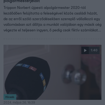
polgármesterjelölt
Trippon Norbert újpesti alpolgármester 2020-tól
kezdődően felújította a feleségével közös családi házát,
de az erről szóló szerződésekben szereplő vállalkozó egy
vallomásban azt állítja: a munkát valójában egy másik cég
végezte el teljesen ingyen, ő pedig csak fiktív számlákat
állított ki. Trippon Norbert, aki az ellenzék közös újpesti
polgármesterjelöltje lesz június 9-én, az rtl.hu-nak
küldött írásos nyilatkozatában tagadta az állításokat,
1:40
több kérdésünk esetében pedig azt ígérte, a választás
után ad majd válaszokat.
Híradó
2024. május 26. 16:39