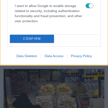
I want to allow Google to enable storage
related to security, including authentication
functionality and fraud prevention, and other
user protection.
Híradó
2024. július 2. 16:58
Kényszergyógykezelést kérnek a nőket molesztáló
CONFIRM
újpesti orvosra
Vizsgálat helyett szexuálisan zaklatott egy nőt – ezzel
vádol az ügyészség egy budapesti ügyeletes orvost.
Data Deletion
Data Access
Privacy Policy