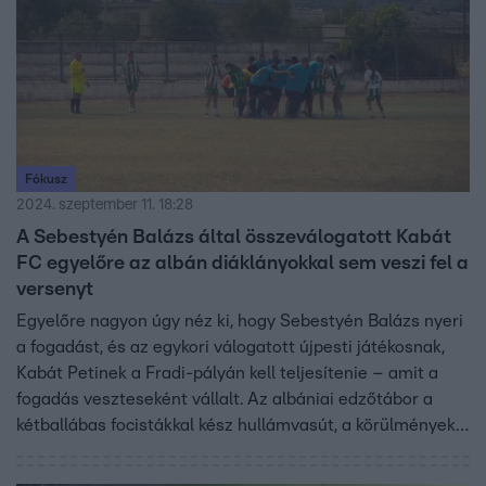
Fókusz
2024. szeptember 11. 18:28
A Sebestyén Balázs által összeválogatott Kabát
FC egyelőre az albán diáklányokkal sem veszi fel a
versenyt
Egyelőre nagyon úgy néz ki, hogy Sebestyén Balázs nyeri
a fogadást, és az egykori válogatott újpesti játékosnak,
Kabát Petinek a Fradi-pályán kell teljesítenie – amit a
fogadás veszteseként vállalt. Az albániai edzőtábor a
kétballábas focistákkal kész hullámvasút, a körülmények
ellen fellázadtak edzői, egykori újpesti csapattársai és a
feleségeik is. A Sebestyén Balázs által összeválogatott