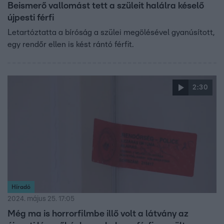
Beismerő vallomást tett a szüleit halálra késelő
újpesti férfi
Letartóztatta a bíróság a szülei megölésével gyanúsított,
egy rendőr ellen is kést rántó férfit.
2:30
Híradó
2024. május 25. 17:05
Még ma is horrorfilmbe illő volt a látvány az