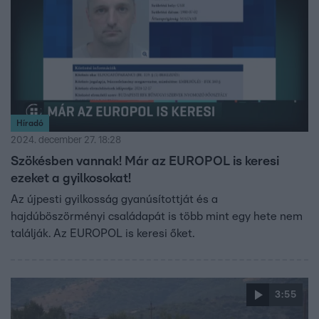
Híradó
2024. december 27. 18:28
Szökésben vannak! Már az EUROPOL is keresi
ezeket a gyilkosokat!
Az újpesti gyilkosság gyanúsítottját és a
hajdúböszörményi családapát is több mint egy hete nem
találják. Az EUROPOL is keresi őket.
3:55