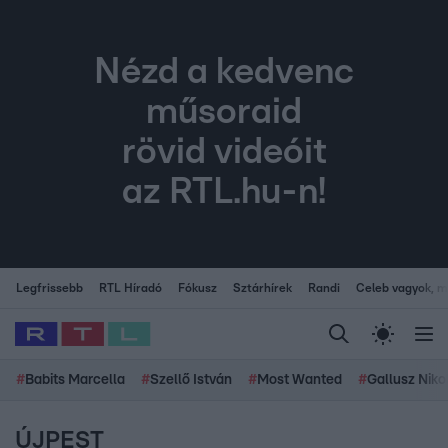
Nézd a kedvenc
műsoraid
rövid videóit
az RTL.hu-n!
Legfrissebb
RTL Híradó
Fókusz
Sztárhírek
Randi
Celeb vagyok, me
#
Babits Marcella
#
Szellő István
#
Most Wanted
#
Gallusz Niko
ÚJPEST