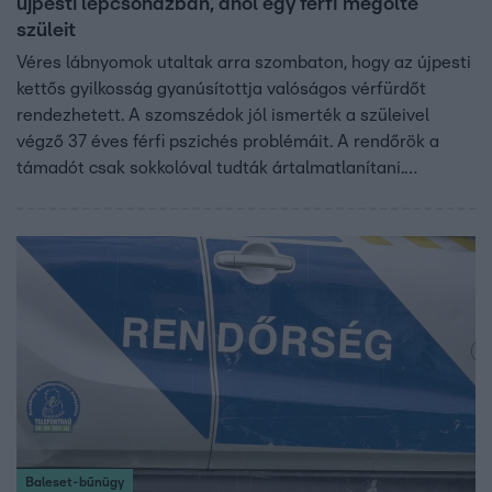
újpesti lépcsőházban, ahol egy férfi megölte
szüleit
Véres lábnyomok utaltak arra szombaton, hogy az újpesti
kettős gyilkosság gyanúsítottja valóságos vérfürdőt
rendezhetett. A szomszédok jól ismerték a szüleivel
végző 37 éves férfi pszichés problémáit. A rendőrök a
támadót csak sokkolóval tudták ártalmatlanítani.
Korábban bankban dolgozhatott, és a szomszédok szerint
rendezett életet élt.
Baleset-bűnügy