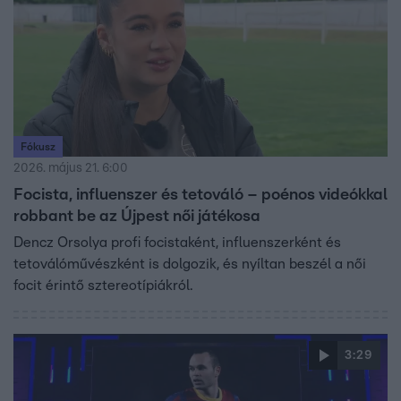
Fókusz
2026. május 21. 6:00
Focista, influenszer és tetováló – poénos videókkal
robbant be az Újpest női játékosa
Dencz Orsolya profi focistaként, influenszerként és
tetoválóművészként is dolgozik, és nyíltan beszél a női
focit érintő sztereotípiákról.
3:29