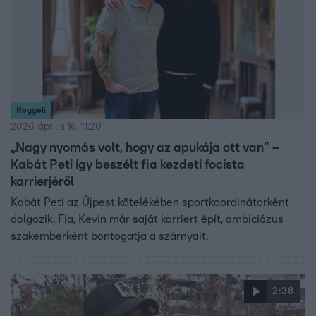
Reggeli
2026. április 16. 11:20
„Nagy nyomás volt, hogy az apukája ott van” –
Kabát Peti így beszélt fia kezdeti focista
karrierjéről
Kabát Peti az Újpest kötelékében sportkoordinátorként
dolgozik. Fia, Kevin már saját karriert épít, ambiciózus
szakemberként bontogatja a szárnyait.
2:38