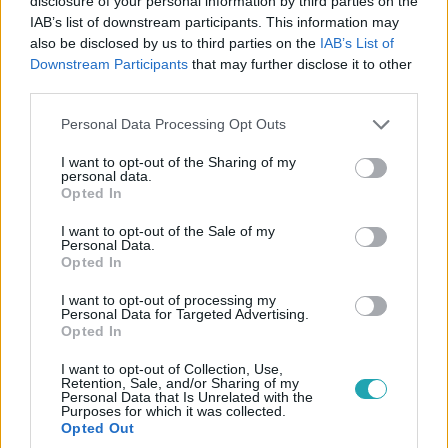
disclosure of your personal information by third parties on the
IAB’s list of downstream participants. This information may
also be disclosed by us to third parties on the
IAB’s List of
Downstream Participants
that may further disclose it to other
third parties.
Please note that this website/app uses one or more Google
Personal Data Processing Opt Outs
services and may gather and store information including but
not limited to your visit or usage behaviour. You may click to
I want to opt-out of the Sharing of my
personal data.
grant or deny consent to Google and its third-party tags to
Belföld
Opted In
use your data for below specified purposes in below Google
2024. augusztus 18. 12:11
consent section.
I want to opt-out of the Sale of my
Távirányítós, zöld füstbombát robbantottak a
Personal Data.
Opted In
Fradi-szurkolók az Újpest-táborban
Mindezt a látványosan unatkozó rendőr szeme előtt.
I want to opt-out of processing my
Personal Data for Targeted Advertising.
Opted In
I want to opt-out of Collection, Use,
Retention, Sale, and/or Sharing of my
Personal Data that Is Unrelated with the
Purposes for which it was collected.
Opted Out