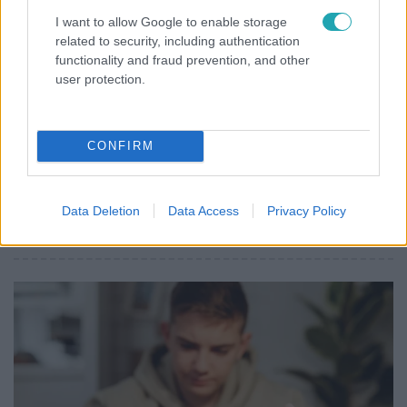
I want to allow Google to enable storage
related to security, including authentication
functionality and fraud prevention, and other
user protection.
Gazdaság
2026. július 13. 13:00
Diploma, tapasztalat, mégsem jön az állás – mi
CONFIRM
történik a munkaerőpiacon?
Diplomával és szakmai tapasztalattal is egyre nehezebb
állást találni. Fiatal munkakeresők meséltek a jelenlegi
Data Deletion
Data Access
Privacy Policy
helyzetről.