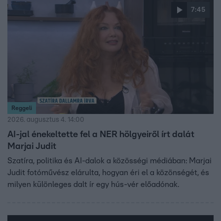
7:45
Reggeli
2026. augusztus 4. 14:00
AI-jal énekeltette fel a NER hölgyeiről írt dalát
Marjai Judit
Szatíra, politika és AI-dalok a közösségi médiában: Marjai
Judit fotóművész elárulta, hogyan éri el a közönségét, és
milyen különleges dalt ír egy hús-vér előadónak.