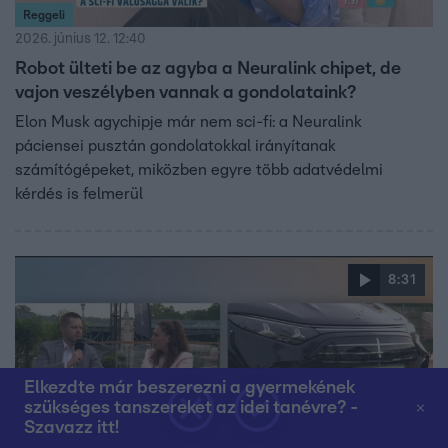
Reggeli
2026. június 12. 12:40
Robot ülteti be az agyba a Neuralink chipet, de
vajon veszélyben vannak a gondolataink?
Elon Musk agychipje már nem sci-fi: a Neuralink
páciensei pusztán gondolatokkal irányítanak
számítógépeket, miközben egyre több adatvédelmi
kérdés is felmerül
8:31
Elkezdte már beszerezni a gyermekének
szükséges tanszereket az idei tanévre? -
Szavazz itt!