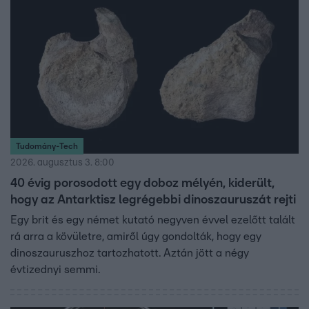
Tudomány-Tech
2026. augusztus 3. 8:00
40 évig porosodott egy doboz mélyén, kiderült,
hogy az Antarktisz legrégebbi dinoszauruszát rejti
Egy brit és egy német kutató negyven évvel ezelőtt talált
rá arra a kövületre, amiről úgy gondolták, hogy egy
dinoszauruszhoz tartozhatott. Aztán jött a négy
évtizednyi semmi.