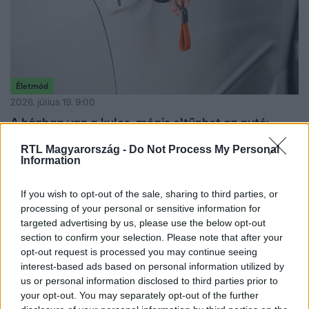
Életmód
2026. július 19. 9:00
A házban van a kulcs, mégis eltűnhet az autó:
ezért jöhet jól az alufólia
RTL Magyarország -
Do Not Process My Personal
Information
Nem babona, hanem technológiai védekezés: ezért
tekernek egyre többen alufóliát a slusszkulcsra és a
pénztárcára, hogy blokkolják a jeleket.
If you wish to opt-out of the sale, sharing to third parties, or
processing of your personal or sensitive information for
targeted advertising by us, please use the below opt-out
section to confirm your selection. Please note that after your
opt-out request is processed you may continue seeing
interest-based ads based on personal information utilized by
us or personal information disclosed to third parties prior to
your opt-out. You may separately opt-out of the further