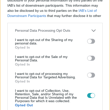
disclosure of your personal information by third parties on the
IAB’s list of downstream participants. This information may
also be disclosed by us to third parties on the
IAB’s List of
Downstream Participants
that may further disclose it to other
third parties.
Tudomány-Tech
Please note that this website/app uses one or more Google
Personal Data Processing Opt Outs
services and may gather and store information including but
2026. július 19. 6:00
not limited to your visit or usage behaviour. You may click to
I want to opt-out of the Sharing of my
Víz alatti kiborg csótányok menthetik meg az
personal data.
grant or deny consent to Google and its third-party tags to
Opted In
életed
use your data for below specified purposes in below Google
Kiborg csótányok búvárruhában: japán és szingapúri
consent section.
I want to opt-out of the Sale of my
Personal Data.
kutatók víz alatti mentőrobotokká alakítanák a rovarokat
Opted In
katasztrófahelyzetekre.
I want to opt-out of processing my
Personal Data for Targeted Advertising.
Opted In
I want to opt-out of Collection, Use,
Retention, Sale, and/or Sharing of my
Personal Data that Is Unrelated with the
Purposes for which it was collected.
Opted Out