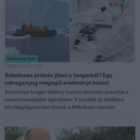
Tudomány-Tech
2026. július 27. 7:30
Rákellenes áttörés jöhet a tengerből? Egy
méreganyag meglepő eredményt hozott
Antarktiszi tengeri élőlény toxinja célzottan pusztítja a
melanómasejteket egerekben. A kutatók új, hatékony
bőrrákgyógyszerben bíznak a felfedezés nyomán.