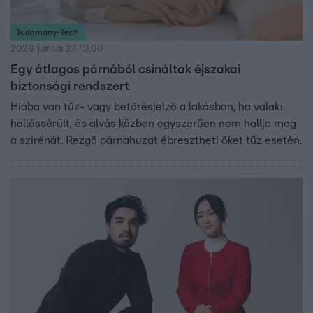
Tudomány-Tech
2026. június 27. 13:00
Egy átlagos párnából csináltak éjszakai
biztonsági rendszert
Hiába van tűz- vagy betörésjelző a lakásban, ha valaki
hallássérült, és alvás közben egyszerűen nem hallja meg
a szirénát. Rezgő párnahuzat ébresztheti őket tűz esetén.