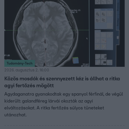
Tudomány-Tech
2026. augusztus 2. 16:00
Közös mosdók és szennyezett kéz is állhat a ritka
agyi fertőzés mögött
Agydaganatra gyanakodtak egy spanyol férfinál, de végül
kiderült: galandféreg lárvái okozták az agyi
elváltozásokat. A ritka fertőzés súlyos tüneteket
utánozhat.