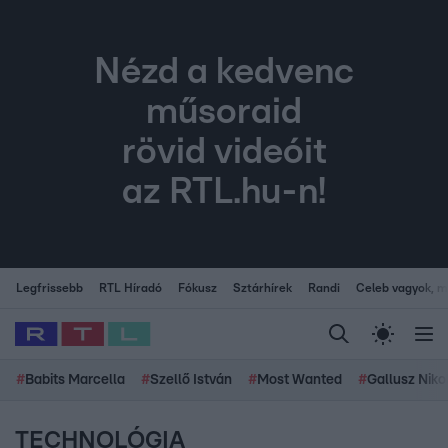
Nézd a kedvenc
műsoraid
rövid videóit
az RTL.hu-n!
Legfrissebb
RTL Híradó
Fókusz
Sztárhírek
Randi
Celeb vagyok, me
#
Babits Marcella
#
Szellő István
#
Most Wanted
#
Gallusz Niko
TECHNOLÓGIA