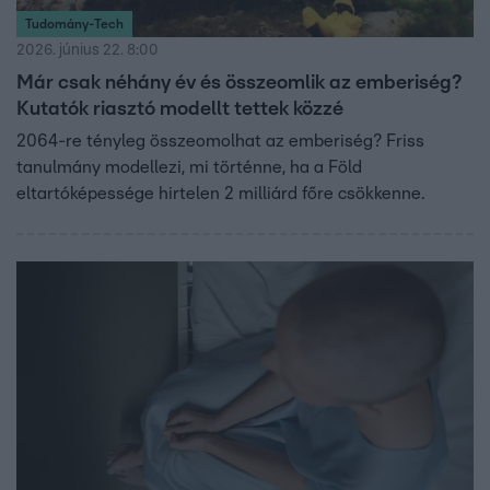
Tudomány-Tech
2026. június 22. 8:00
Már csak néhány év és összeomlik az emberiség?
Kutatók riasztó modellt tettek közzé
2064-re tényleg összeomolhat az emberiség? Friss
tanulmány modellezi, mi történne, ha a Föld
eltartóképessége hirtelen 2 milliárd főre csökkenne.