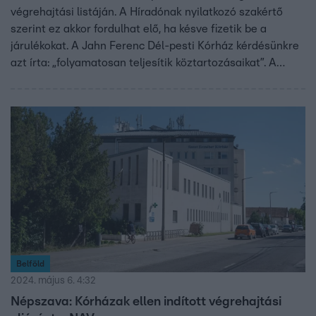
végrehajtási listáján. A Híradónak nyilatkozó szakértő
szerint ez akkor fordulhat elő, ha késve fizetik be a
járulékokat. A Jahn Ferenc Dél-pesti Kórház kérdésünkre
azt írta: „folyamatosan teljesítik köztartozásaikat”. A
Budapesti Károlyi Sándor Kórház szerint ők csak
tévedésből kerültek a listára, mert már rendezték az
adósságukat.
Belföld
2024. május 6. 4:32
Népszava: Kórházak ellen indított végrehajtási