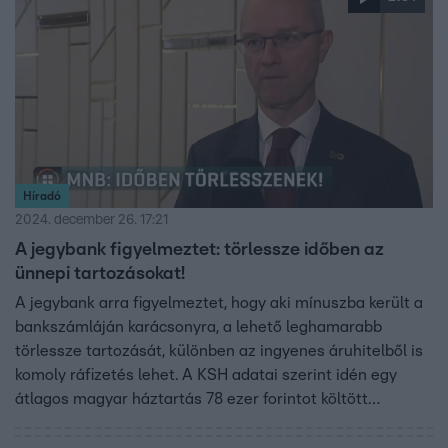
Híradó
2024. december 26. 17:21
A jegybank figyelmeztet: törlessze időben az
ünnepi tartozásokat!
A jegybank arra figyelmeztet, hogy aki mínuszba került a
bankszámláján karácsonyra, a lehető leghamarabb
törlessze tartozását, különben az ingyenes áruhitelből is
komoly ráfizetés lehet. A KSH adatai szerint idén egy
átlagos magyar háztartás 78 ezer forintot költött
ajándékokra, miközben a személyi kölcsönök már ősszel
rekordokat döntöttek.