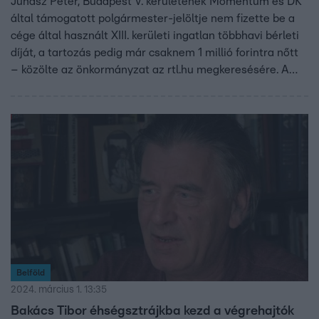
Juhász Péter, Budapest V. kerületének Momentum és DK
által támogatott polgármester-jelöltje nem fizette be a
cége által használt XIII. kerületi ingatlan többhavi bérleti
díját, a tartozás pedig már csaknem 1 millió forintra nőtt
– közölte az önkormányzat az rtl.hu megkeresésére. A
városrész vezetése tavaly felszámolási eljárást is
kezdeményezett a vállalat ellen. Juhász Péter azt
mondta, nem tud ilyen lépésről, a korábbi tartozást már
rendezte, a meglévőt pedig hamarosan befizeti.
Belföld
2024. március 1. 13:35
Bakács Tibor éhségsztrájkba kezd a végrehajtók