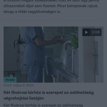
A londoni magyar külképviselet húsz év alatt egy penny
úthasználati díjat sem fizetett. Most behajtanák rajtuk,
ahogy a többi nagykövetségen is.
2:08
Híradó
2024. május 6. 16:54
Két fővárosi kórház is szerepel az adóhatóság
végrehajtási listáján
Két fővárosi kórház is szerepel az adóhatóság