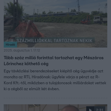
Híradó
2025. augusztus 1. 17:12
Több száz millió forinttal tartozhat egy Mészáros
Lőrinchez köthető cég
Egy távközlési berendezéseket kiépítő cég ügyvédje azt
mondta az RTL Híradónak: ügyfele várja a pénzt az R-
Kord Kft.-től, miközben a tulajdonosok milliárdokat vettek
ki a cégből az elmúlt két évben.
2:31