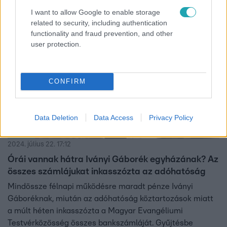
I want to allow Google to enable storage
related to security, including authentication
2:24
functionality and fraud prevention, and other
user protection.
CONFIRM
Data Deletion
Data Access
Privacy Policy
Híradó
2024. július 22. 17:12
Órái vannak hátra Iványi Gáborék egyházának? Az
összes számlájukat inkasszózta az adóhatóság
Mindössze félnapi működésre maradt pénze Iványi
Gáboréknak, miután az adóhatóság köztartozások miatt
a múlt héten inkasszózta a Magyar Evangéliumi
Testvérközösség összes bankszámláját. Gyűjtésbe