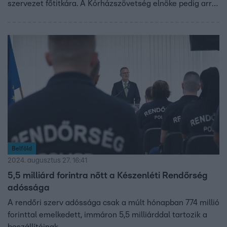
szervezet főtitkára. A Kórházszövetség elnöke pedig arról
beszélt, hogy jövőre sem tudnak majd adósságmentesen
működni, hiába kapnak havi 12 és fél milliárddal többet. A
Belügyminisztérium azt ígéri, hogy a kormány az idei
adósságrendezésen felül „a következő év első
hónapjaiban is biztosít rendkívüli állami támogatást a
kórházaknak”.
Belföld
2024. augusztus 27. 16:41
5,5 milliárd forintra nőtt a Készenléti Rendőrség
adóssága
A rendőri szerv adóssága csak a múlt hónapban 774 millió
forinttal emelkedett, immáron 5,5 milliárddal tartozik a
beszállítóinak.