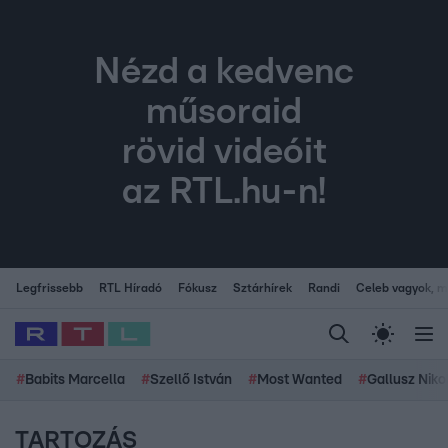
Nézd a kedvenc
műsoraid
rövid videóit
az RTL.hu-n!
Legfrissebb
RTL Híradó
Fókusz
Sztárhírek
Randi
Celeb vagyok, me
#
Babits Marcella
#
Szellő István
#
Most Wanted
#
Gallusz Niko
TARTOZÁS