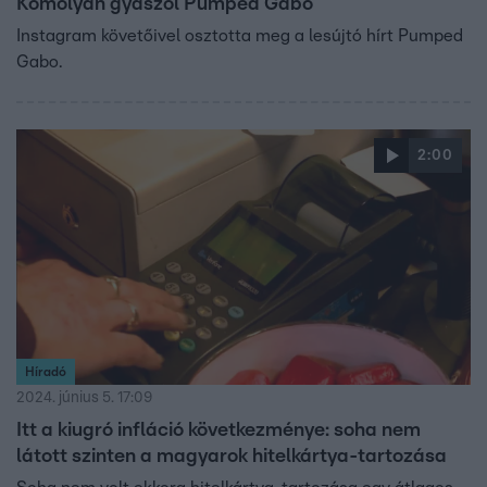
Komolyan gyászol Pumped Gabo
Instagram követőivel osztotta meg a lesújtó hírt Pumped
Gabo.
2:00
Híradó
2024. június 5. 17:09
Itt a kiugró infláció következménye: soha nem
látott szinten a magyarok hitelkártya-tartozása