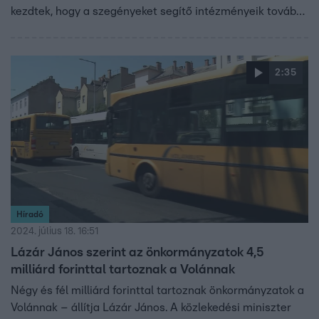
kezdtek, hogy a szegényeket segítő intézményeik tovább
működhessenek. Az adományokat az inkasszó miatt a
Szalmaszál a Hajléktalanokért Közhasznú Alapítvány
számlaszámára várják.
2:35
Híradó
2024. július 18. 16:51
Lázár János szerint az önkormányzatok 4,5
milliárd forinttal tartoznak a Volánnak
Négy és fél milliárd forinttal tartoznak önkormányzatok a
Volánnak – állítja Lázár János. A közlekedési miniszter