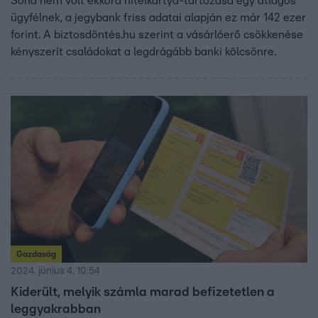
Soha nem volt ekkora hitelkártya-tartozása egy átlagos
ügyfélnek, a jegybank friss adatai alapján ez már 142 ezer
forint. A biztosdöntés.hu szerint a vásárlóerő csökkenése
kényszerít családokat a legdrágább banki kölcsönre.
Gazdaság
2024. június 4. 10:54
Kiderült, melyik számla marad befizetetlen a
leggyakrabban