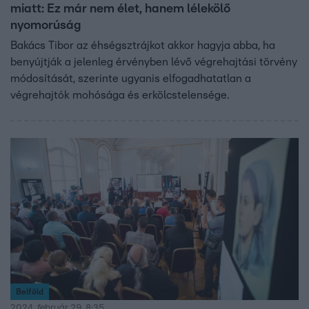
miatt: Ez már nem élet, hanem lélekölő
nyomorúság
Bakács Tibor az éhségsztrájkot akkor hagyja abba, ha
benyújtják a jelenleg érvényben lévő végrehajtási törvény
módosítását, szerinte ugyanis elfogadhatatlan a
végrehajtók mohósága és erkölcstelensége.
Belföld
2024. február 29. 8:35