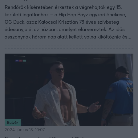
Rendőrök kíséretében érkeztek a végrehajtók egy 15.
kerületi ingatlanhoz – a Hip Hop Boyz egykori énekese,
OG Duck, azaz Kalocsai Krisztián 76 éves szívbeteg
édesanyja él az házban, amelyet elárvereztek. Az idős
asszonynak három nap alatt kellett volna kiköltöznie és
minden ingóságát kipakolnia az épületből. Miért jutott az
elárverezésig az ügy? Kiderül a videóból.
Bulvár
2024. június 13. 10:07