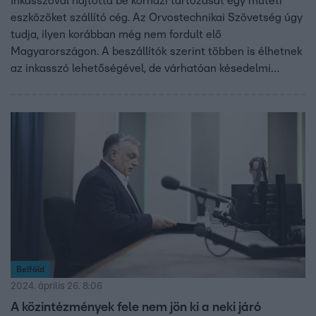
Inkasszóval hajtotta be kórházi tartozását egy műtéti
eszközöket szállító cég. Az Orvostechnikai Szövetség úgy
tudja, ilyen korábban még nem fordult elő
Magyarországon. A beszállítók szerint többen is élhetnek
az inkasszó lehetőségével, de várhatóan késedelmi
kamatot is felszámolnak majd a kórházaknak. A
Belügyminisztérium közben azon dolgozik, hogy
többlettámogatással fékezzék meg az adósság
növekedését.
Belföld
2024. április 26. 8:06
A közintézmények fele nem jön ki a neki járó