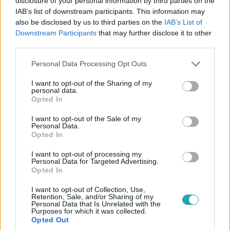
disclosure of your personal information by third parties on the
IAB’s list of downstream participants. This information may
eljöhetett a hitelkiváltás ideje. A szerződések apróbetűs
also be disclosed by us to third parties on the
IAB’s List of
részei persze rejthetnek buktatókat, plusz kiadásokat, de
Downstream Participants
that may further disclose it to other
az akár havi több tízezres megtakarításnál még így is
third parties.
megérheti lecserélni a hitelünket.
Please note that this website/app uses one or more Google
Personal Data Processing Opt Outs
services and may gather and store information including but
not limited to your visit or usage behaviour. You may click to
I want to opt-out of the Sharing of my
personal data.
grant or deny consent to Google and its third-party tags to
Opted In
use your data for below specified purposes in below Google
consent section.
I want to opt-out of the Sale of my
Personal Data.
Opted In
Gazdaság
I want to opt-out of processing my
2024. július 30. 8:01
Personal Data for Targeted Advertising.
Opted In
Látszólag semmit sem tesz a kormány, hogy
visszaszerezze a milliárdokat az orosz kémbanktól
I want to opt-out of Collection, Use,
Retention, Sale, and/or Sharing of my
A cégnyilvántartásban nincs nyoma annak a a csőd- vagy
Personal Data that Is Unrelated with the
Purposes for which it was collected.
felszámolási eljárásnak, amelyről Gulyás Gergely
Opted Out
korábban többször is állította, hogy zajlik.