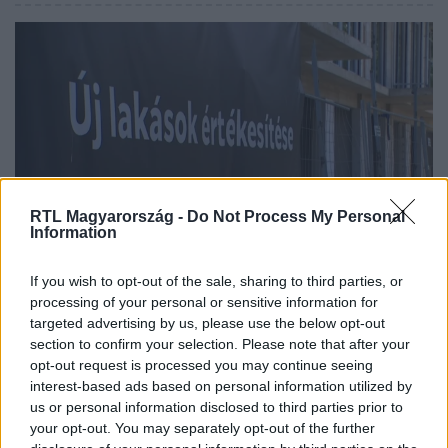
RTL Magyarország -
Do Not Process My Personal
Information
Gazdaság
2024. július 31. 4:18
If you wish to opt-out of the sale, sharing to third parties, or
Drágán vetted fel a hitelt? Így spórolhatsz meg
processing of your personal or sensitive information for
milliókat a visszafizetésnél
targeted advertising by us, please use the below opt-out
section to confirm your selection. Please note that after your
Aki az elmúlt két évben a csúcskamatok idején vett fel
opt-out request is processed you may continue seeing
hitelt, most szívhatja a fogát a törlesztőrészletek miatt.
interest-based ads based on personal information utilized by
Ebbe azonban nem kell belenyugodni akár évtizedekre,
us or personal information disclosed to third parties prior to
kereshetünk olcsóbb ajánlatot. A drága
your opt-out. You may separately opt-out of the further
jelzálogkölcsönöket fölvevők közül már sokaknak