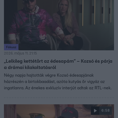
Fókusz
2026. május 11. 21:15
„Lelkileg kettétört az édesapám” – Kozsó és párja
a drámai kilakoltatásról
Négy napja hajtották végre Kozsó édesapjának
házrészén a birtokbaadást, azóta kutyás őr vigyáz az
ingatlanra. Az énekes exkluzív interjút adtak az RTL-nek.
6:58