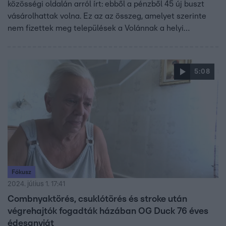
közösségi oldalán arról írt: ebből a pénzből 45 új buszt
vásárolhattak volna. Ez az az összeg, amelyet szerinte
nem fizettek meg települések a Volánnak a helyi
közösségi közlekedés üzemeltetéséért.
Hódmezővásárhely is érintett. A város polgármestere,
Márki-Zay Péter úgy reagált: az adósság jelentős része
5:08
éppen akkor keletkezett, amikor Lázár János volt a
település vezetője. A közlekedési minisztérium szerint
Márki-Zay Péter állítása nem igaz.
Fókusz
2024. július 1. 17:41
Combnyaktörés, csuklótörés és stroke után
végrehajtók fogadták házában OG Duck 76 éves
édesanyját