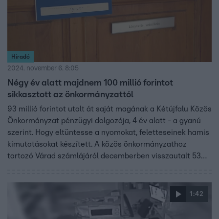
Híradó
2024. november 6. 8:05
Négy év alatt majdnem 100 millió forintot
sikkasztott az önkormányzattól
93 millió forintot utalt át saját magának a Kétújfalu Közös
Önkormányzat​ pénzügyi dolgozója, 4 év alatt - a gyanú
szerint. Hogy eltüntesse a nyomokat, feletteseinek hamis
kimutatásokat készített. A közös önkormányzathoz
tartozó Várad számlájáról decemberben visszautalt 53
milliót, valószínűleg így akarta kompenzálni a korábbi
tranzakciókat. A ​pénzügyes nőt letartóztatták, beismerte
tettét, amiért ​ha elítélik, akár 8 évet is kaphat.
1:42