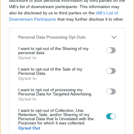
disclosure of your personal information by third parties on the
IAB’s list of downstream participants. This information may
A különös visszaeső férfit az ügyészség csalásokkal és
also be disclosed by us to third parties on the
IAB’s List of
sikkasztásokkal vádolja, akár 18 év szabadságvesztést is
Downstream Participants
that may further disclose it to other
kaphat.
third parties.
Please note that this website/app uses one or more Google
Personal Data Processing Opt Outs
services and may gather and store information including but
not limited to your visit or usage behaviour. You may click to
I want to opt-out of the Sharing of my
personal data.
grant or deny consent to Google and its third-party tags to
Opted In
use your data for below specified purposes in below Google
consent section.
I want to opt-out of the Sale of my
Personal Data.
Opted In
I want to opt-out of processing my
Personal Data for Targeted Advertising.
Opted In
Külföld
I want to opt-out of Collection, Use,
2024. január 10. 19:41
Retention, Sale, and/or Sharing of my
Personal Data that Is Unrelated with the
Ártatlanul ítélték el a postahivatalok vezetőit, volt,
Purposes for which it was collected.
Opted Out
aki öngyilkos lett