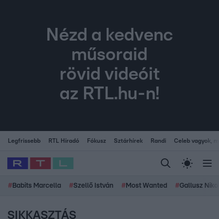
Nézd a kedvenc
műsoraid
rövid videóit
az RTL.hu-n!
Legfrissebb
RTL Híradó
Fókusz
Sztárhírek
Randi
Celeb vagyok, me
#
Babits Marcella
#
Szellő István
#
Most Wanted
#
Gallusz Niko
SIKKASZTÁS