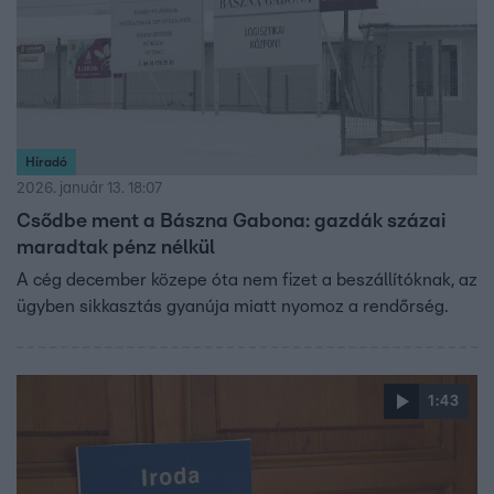
Híradó
2026. január 13. 18:07
Csődbe ment a Bászna Gabona: gazdák százai
maradtak pénz nélkül
A cég december közepe óta nem fizet a beszállítóknak, az
ügyben sikkasztás gyanúja miatt nyomoz a rendőrség.
1:43