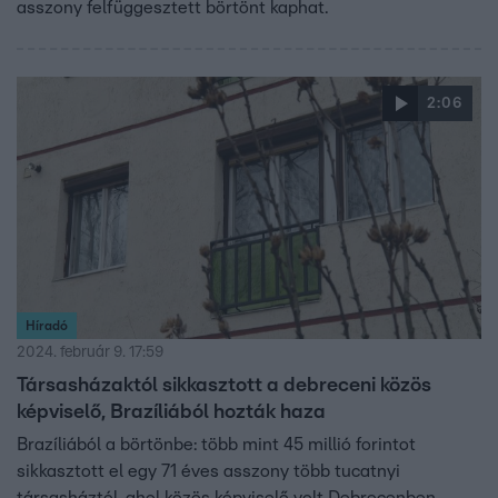
asszony felfüggesztett börtönt kaphat.
2:06
Híradó
2024. február 9. 17:59
Társasházaktól sikkasztott a debreceni közös
képviselő, Brazíliából hozták haza
Brazíliából a börtönbe: több mint 45 millió forintot
sikkasztott el egy 71 éves asszony több tucatnyi
társasháztól, ahol közös képviselő volt Debrecenben.