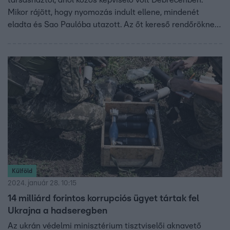
Mikor rájött, hogy nyomozás indult ellene, mindenét
eladta és Sao Paulóba utazott. Az őt kereső rendőröknek
azt hazudta, Ugandában van. 2021 decemberében
elfogták, most ítélték el.
Külföld
2024. január 28. 10:15
14 milliárd forintos korrupciós ügyet tártak fel
Ukrajna a hadseregben
Az ukrán védelmi minisztérium tisztviselői aknavető