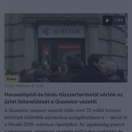
értékű háza és luxusórái voltak. Azóta letartóztatta a
bíróság. Lánya szabadlábon védekezhet.
1:44
Videó
2024. március 8. 5:36
Horoszkóptól és hindu tűzszertartástól várták az
üzlet fellendülését a Quaestor vezetői
A Quaestor csoport vezetői több mint 70 millió forintot
költöttek különféle ezoterikus szolgáltatásokra – derült ki
a Híradó 2018. márciusi riportjából. Az ügyészség szerint
a cégcsoport, amelynek vezetőit milliárdos családdal és