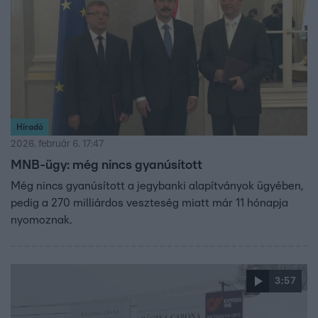
Híradó
2026. február 6. 17:47
MNB-ügy: még nincs gyanúsított
Még nincs gyanúsított a jegybanki alapítványok ügyében,
pedig a 270 milliárdos veszteség miatt már 11 hónapja
nyomoznak.
3:57