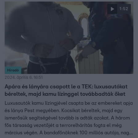
1:52
Híradó
2024. április 6. 16:51
Apára és lányára csapott le a TEK: luxusautókat
béreltek, majd kamu lízinggel továbbadták őket
Luxusautók kamu lízingjével csapta be az embereket apja
és lánya Pest megyében. Kocsikat béreltek, majd egy
ismerősük segítségével tovább is adták azokat. A három
fős társaság vezetőjét a terrorelhárítás fogta el még
március végén. A bandafőnöknek 100 milliós autója, nagy