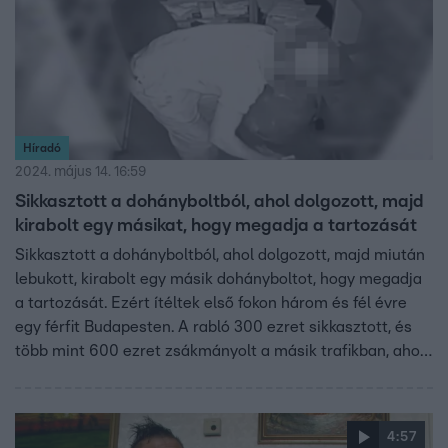
Híradó
2024. május 14. 16:59
Sikkasztott a dohányboltból, ahol dolgozott, majd
kirabolt egy másikat, hogy megadja a tartozását
Sikkasztott a dohányboltból, ahol dolgozott, majd miután
lebukott, kirabolt egy másik dohányboltot, hogy megadja
a tartozását. Ezért ítéltek első fokon három és fél évre
egy férfit Budapesten. A rabló 300 ezret sikkasztott, és
több mint 600 ezret zsákmányolt a másik trafikban, ahol
az alkalmazottakat be is zárta a raktárba.
4:57