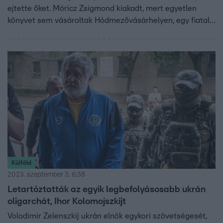
ejtette őket. Móricz Zsigmond kiakadt, mert egyetlen
könyvet sem vásároltak Hódmezővásárhelyen, egy fiatal
feleség pedig elmondta, miért akar válni, miközben a férje
kedves, figyelmes és mindennel ellátja. De ki volt az a
Krausz, aki a százéves hírekben előkerül?
Külföld
2023. szeptember 3. 6:38
Letartóztatták az egyik legbefolyásosabb ukrán
oligarchát, Ihor Kolomojszkijt
Volodimir Zelenszkij ukrán elnök egykori szövetségesét,