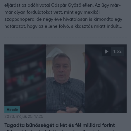
eljárást az adóhivatal Gáspár Győző ellen. Az ügy már-
már olyan fordulatokat vett, mint egy mexikói
szappanopera, de négy éve hivatalosan is kimondta egy
határozat, hogy az ellene folyó, sikkasztás miatt indult
eljárást megszüntették. Győzike a Fókusznak fakadt ki: ő
sohasem kérkedett a vagyontárgyaival (amikről sorra
kiderült, hogy valójában nem az övéi), a bulvárlapok
1:52
eközben azt írtak róla, amit akartak, például hogy lefizette
Rihannát.
Híradó
2023. május 25. 17:25
Tagadta bűnösségét a két és fél milliárd forint