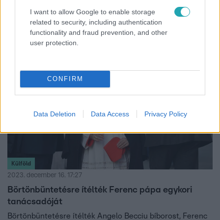
polgármestert
I want to allow Google to enable storage
Spergelné Rádl Ibolyát azzal vádolják, hogy közel 14 millió
related to security, including authentication
forintot sikkasztott el a gánti önkormányzattól.
functionality and fraud prevention, and other
user protection.
CONFIRM
Data Deletion
Data Access
Privacy Policy
Külföld
2023. december 16. 17:27
Börtönbüntetésre ítélték Ferenc pápa egykori
tanácsadóját
Börtönbüntetésre ítélték Angelo Becciu bíborost, Ferenc