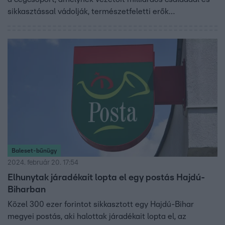
sikkasztással vádolják, természetfeletti erők
beavatkozásától várta az üzlet fellendülését. Az
ezoterikus szolgáltatásokért 2009 és 2013 között több
alkalommal fizettek, 72 millió forintnak megfelelő dollárt
utaltak át egy indiai cégnek. Ezekről fiktív számlákat
állítottak ki, amelyek tanácsadásról és ügynöki
tevékenységről szóltak. A 2015-ben bedőlt brókercég 150
milliárd forint értékben bocsátott ki fiktív kötvényeket.
Több mint 30 ezer embernek ragadt bent a pénze.
Baleset-bűnügy
2024. február 20. 17:54
Elhunytak járadékait lopta el egy postás Hajdú-
Biharban
Közel 300 ezer forintot sikkasztott egy Hajdú-Bihar
megyei postás, aki halottak járadékait lopta el, az