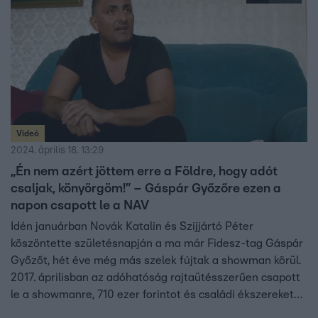
Videó
2024. április 18. 13:29
„Én nem azért jöttem erre a Földre, hogy adót
csaljak, könyörgöm!” – Gáspár Győzőre ezen a
napon csapott le a NAV
Idén januárban Novák Katalin és Szijjártó Péter
köszöntette születésnapján a ma már Fidesz-tag Gáspár
Győzőt, hét éve még más szelek fújtak a showman körül.
2017. áprilisban az adóhatóság rajtaütésszerűen csapott
le a showmanre, 710 ezer forintot és családi ékszereket
foglalt le nála. Gáspár nem sokkal korábban elképesztő