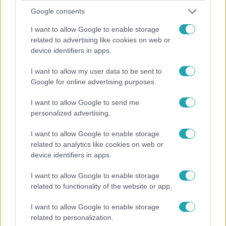
Egy könyvelőszoftver hibája miatt több száz postahivatali
Google consents
vezetőt hurcoltak meg sikkasztás vagy lopás vádjával
I want to allow Google to enable storage
Nagy-Britanniában. Az érintettek fejenként 265 millió
related to advertising like cookies on web or
forintnyi kártérítést kaphatnak.
device identifiers in apps.
I want to allow my user data to be sent to
Google for online advertising purposes.
I want to allow Google to send me
personalized advertising.
I want to allow Google to enable storage
related to analytics like cookies on web or
device identifiers in apps.
I want to allow Google to enable storage
related to functionality of the website or app.
Baleset-bűnügy
2024. január 5. 16:12
I want to allow Google to enable storage
Letöltendő börtönre ítéltek egy volt fideszes
related to personalization.