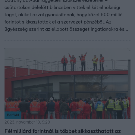
Botrány az Audi független szakszervezeténél –
csütörtökön délelőtt bilincsben vittek el két elnökségi
tagot, akiket azzal gyanúsítanak, hogy közel 600 millió
forintot sikkasztottak el a szervezet pénzéből. Az
ügyészség szerint az ellopott összeget ingatlanokra és
online szerencsejátékra használták fel. Az egyik
gyanúsított ügyvédje nyilatkozott Híradónknak, azt
mondta: védencének minden elköltött forintról
bizonyítéka van.
Belföld
2023. november 10. 9:29
Félmilliárd forintnál is többet sikkaszthatott az