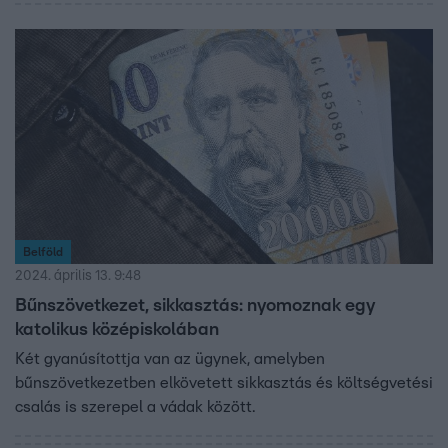
luxuskocsiparkkal büszkélkedett a kamerák előtt, utóbb
azt mondta, egyik járgány sem az övé. Akkor az üggyel
kapcsolatban csak egy volt biztos: a sűrű homály, ami
körülvette. Két évvel később, 2019 nyarán szüntették meg
a celeb ellen folyó, sikkasztás miatt indult eljárást.
Belföld
2024. április 13. 9:48
Bűnszövetkezet, sikkasztás: nyomoznak egy
katolikus középiskolában
Két gyanúsítottja van az ügynek, amelyben
bűnszövetkezetben elkövetett sikkasztás és költségvetési
csalás is szerepel a vádak között.