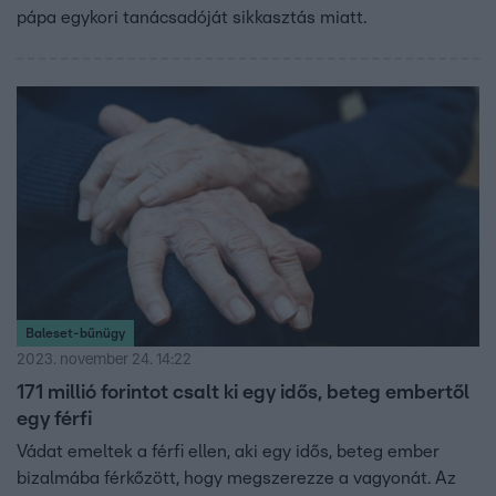
pápa egykori tanácsadóját sikkasztás miatt.
Baleset-bűnügy
2023. november 24. 14:22
171 millió forintot csalt ki egy idős, beteg embertől
egy férfi
Vádat emeltek a férfi ellen, aki egy idős, beteg ember
bizalmába férkőzött, hogy megszerezze a vagyonát. Az