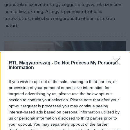
gránátokra szerződtek egy céggel, a fegyverek azonban
nem érkeztek meg. Az egyik gyanúsítottat le is
tartóztattak, miközben megpróbálta átlépni az ukrán
határt.
RTL Magyarország -
Do Not Process My Personal
Information
If you wish to opt-out of the sale, sharing to third parties, or
processing of your personal or sensitive information for
targeted advertising by us, please use the below opt-out
section to confirm your selection. Please note that after your
opt-out request is processed you may continue seeing
Baleset-bűnügy
interest-based ads based on personal information utilized by
2024. január 22. 9:48
us or personal information disclosed to third parties prior to
24 millióért vállalt burkolást, bele sem kezdett,
your opt-out. You may separately opt-out of the further
inkább lelépett a pénzzel külföldre a férfi