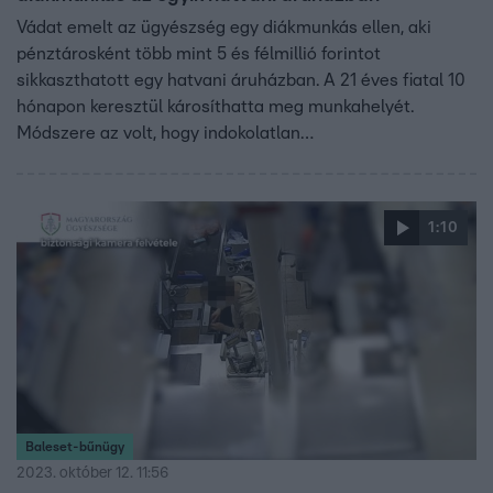
Vádat emelt az ügyészség egy diákmunkás ellen, aki
pénztárosként több mint 5 és félmillió forintot
sikkaszthatott egy hatvani áruházban. A 21 éves fiatal 10
hónapon keresztül károsíthatta meg munkahelyét.
Módszere az volt, hogy indokolatlan
nyugtamegszakítással a vásárlók által fizetett pénzből
emelt el. Mindezt az áruház kamerája rögzítette.
1:10
Baleset-bűnügy
2023. október 12. 11:56