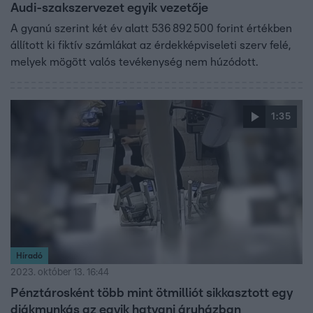
Audi-szakszervezet egyik vezetője
A gyanú szerint két év alatt 536 892 500 forint értékben
állított ki fiktív számlákat az érdekképviseleti szerv felé,
melyek mögött valós tevékenység nem húzódott.
1:35
Híradó
2023. október 13. 16:44
Pénztárosként több mint ötmilliót sikkasztott egy
diákmunkás az egyik hatvani áruházban