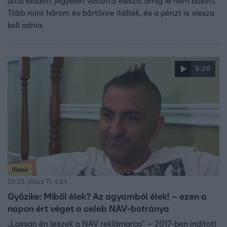
által eladott jegyeket váltotta vissza, amíg le nem bukott.
Több mint három év börtönre ítélték, és a pénzt is vissza
kell adnia.
5:20
Videó
2023. július 11. 4:24
Győzike: Miből élek? Az agyamból élek! – ezen a
napon ért véget a celeb NAV-botránya
„Lassan én leszek a NAV reklámarca” – 2017-ben indított