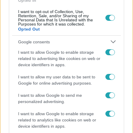
Opted In
I want to opt-out of Collection, Use,
Retention, Sale, and/or Sharing of my
Personal Data that Is Unrelated with the
Purposes for which it was collected.
Opted Out
Népszerű
Google consents
I want to allow Google to enable storage
related to advertising like cookies on web or
10:28
device identifiers in apps.
I want to allow my user data to be sent to
Google for online advertising purposes.
I want to allow Google to send me
personalized advertising.
I want to allow Google to enable storage
Reggeli
related to analytics like cookies on web or
device identifiers in apps.
Így hűtik a jegesmedvéket és a pingvineket a