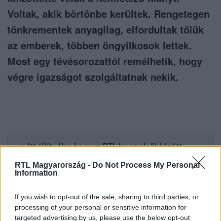
Voltak, akik börtönbe kerültek. Rengetegen
tönkrementek anyagilag, elfordultak tőlük
az emberek, többen öngyilkosok lettek.
Most egy tévésorozattól remélhetik, hogy
végre igazságot szolgáltatnak nekik.
Itt állítsd be, hogy az RTL.hu az elsők között
legyen a Google-találatokban!
RTL Magyarország -
Do Not Process My Personal
Information
If you wish to opt-out of the sale, sharing to third parties, or
processing of your personal or sensitive information for
targeted advertising by us, please use the below opt-out