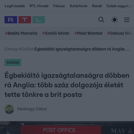
Legfrissebb
RTL Híradó
Fókusz
Sztárhírek
Randi
Celeb vagyok, me
#
Babits Marcella
#
Szellő István
#
Most Wanted
#
Gallusz Niko
Címlap
›
Külföld
›
Égbekiáltó igazságtalanságra döbben rá Anglia: több száz dolgozója életét tette tönkre a brit posta
Külföld
Égbekiáltó igazságtalanságra döbben
rá Anglia: több száz dolgozója életét
tette tönkre a brit posta
Medvegy Gábor