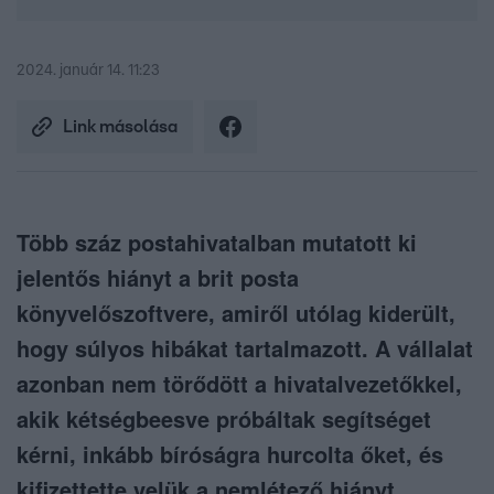
2024. január 14. 11:23
Link másolása
Több száz postahivatalban mutatott ki
jelentős hiányt a brit posta
könyvelőszoftvere, amiről utólag kiderült,
hogy súlyos hibákat tartalmazott. A vállalat
azonban nem törődött a hivatalvezetőkkel,
akik kétségbeesve próbáltak segítséget
kérni, inkább bíróságra hurcolta őket, és
kifizettette velük a nemlétező hiányt.