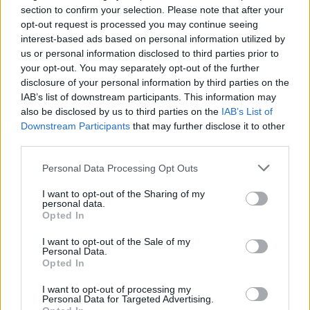
section to confirm your selection. Please note that after your
opt-out request is processed you may continue seeing
interest-based ads based on personal information utilized by
us or personal information disclosed to third parties prior to
your opt-out. You may separately opt-out of the further
disclosure of your personal information by third parties on the
Kövess minket, és értesülj a friss hírekről a
IAB’s list of downstream participants. This information may
Facebookon is!
also be disclosed by us to third parties on the
IAB’s List of
Downstream Participants
that may further disclose it to other
third parties.
Követem
Please note that this website/app uses one or more Google
Personal Data Processing Opt Outs
services and may gather and store information including but
not limited to your visit or usage behaviour. You may click to
I want to opt-out of the Sharing of my
personal data.
grant or deny consent to Google and its third-party tags to
Opted In
use your data for below specified purposes in below Google
consent section.
#
KÜLFÖLD
#
EGYESÜLT KIRÁLYSÁG
#
POSTA
I want to opt-out of the Sale of my
Personal Data.
#
SIKKASZTÁS
#
BOTRÁNY
#
ÁRTATLAN
#
MA
Opted In
I want to opt-out of processing my
Personal Data for Targeted Advertising.