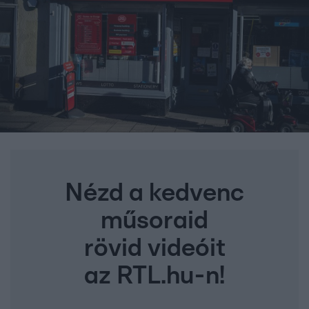
Nézd a kedvenc
műsoraid
rövid videóit
az RTL.hu-n!