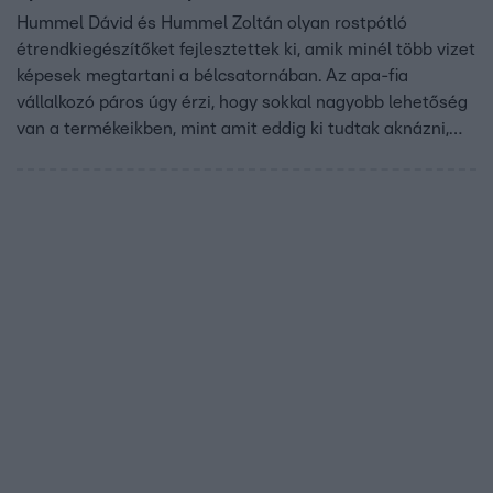
Hummel Dávid és Hummel Zoltán olyan rostpótló
étrendkiegészítőket fejlesztettek ki, amik minél több vizet
képesek megtartani a bélcsatornában. Az apa-fia
vállalkozó páros úgy érzi, hogy sokkal nagyobb lehetőség
van a termékeikben, mint amit eddig ki tudtak aknázni,
ehhez azonban a Cápák segítségére van szükségük.