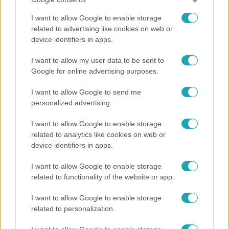
2026. január 30. 7:00
Nem a teljeskiőrlésű kenyér a legegészségesebb –
I want to allow Google to enable storage
másra esküsznek a szakértők
related to advertising like cookies on web or
device identifiers in apps.
A dietetikusok szerint két kenyér egészségesebb lehet a
teljes kiőrlésűnél – a bélműködésre és vérnyomásra is
I want to allow my user data to be sent to
pozitív hatással vannak.
Google for online advertising purposes.
I want to allow Google to send me
personalized advertising.
I want to allow Google to enable storage
related to analytics like cookies on web or
device identifiers in apps.
I want to allow Google to enable storage
related to functionality of the website or app.
I want to allow Google to enable storage
related to personalization.
Életmód
2026. január 17. 16:00