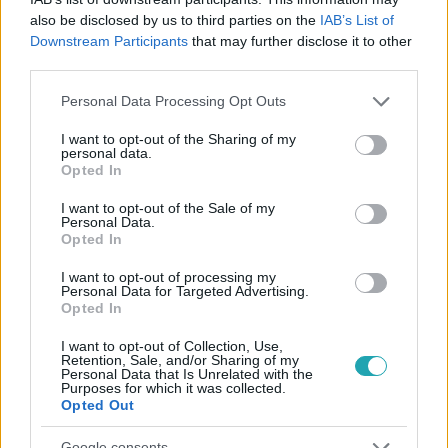
2026. január 31. 5:30
also be disclosed by us to third parties on the
IAB’s List of
Downstream Participants
that may further disclose it to other
A szénhidrát, ami a legjobban segíti a fogyást a
third parties.
dietetikusok szerint
Please note that this website/app uses one or more Google
Szakértők szerint nem a bonyolult diéták a
Personal Data Processing Opt Outs
services and may gather and store information including but
legfontosabbak, hanem egy egyszerű alapanyag, ami
not limited to your visit or usage behaviour. You may click to
I want to opt-out of the Sharing of my
látványosan segíthet a fogyásban.
personal data.
grant or deny consent to Google and its third-party tags to
Opted In
use your data for below specified purposes in below Google
consent section.
I want to opt-out of the Sale of my
Personal Data.
Opted In
I want to opt-out of processing my
Personal Data for Targeted Advertising.
Opted In
I want to opt-out of Collection, Use,
Retention, Sale, and/or Sharing of my
Personal Data that Is Unrelated with the
Purposes for which it was collected.
Opted Out
Életmód
Google consents