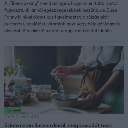
A „fibermaxxing” trend azt ígéri, hogy minél több rostot
fogyasztunk, annál egészségesebbek leszünk, de Dusa
Fanny klinikai dietetikus figyelmeztet: a túlzás akár
puffadást, hasfájást, vitaminhiányt vagy bélelzáródást is
okozhat. A szakértő szerint a napi rostbevitel ideális
mennyisége 25–30 gramm, és fontos, hogy elegendő
folyadékot fogyasszunk mellé. A jó rostforrások a teljes
kiőrlésű gabonák, zöldségek és hüvelyesek, míg a
finomított ételek és a fehér kenyér kevés rostot biztosít.
Életmód
2025. július 12. 4:53
Szinte semmibe sem kerül, mégis csodát tesz: