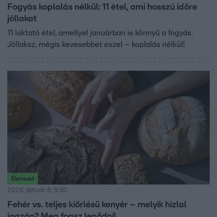
Fogyás koplalás nélkül: 11 étel, ami hosszú időre
jóllakat
11 laktató étel, amellyel januárban is könnyű a fogyás.
Jóllaksz, mégis kevesebbet eszel – koplalás nélkül!
Életmód
2026. január 8. 5:30
Fehér vs. teljes kiőrlésű kenyér – melyik hizlal
igazán? Meg fogsz lepődni!