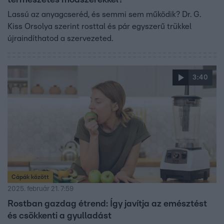
Lassú az anyagcseréd, és semmi sem működik? Dr. G.
Kiss Orsolya szerint rosttal és pár egyszerű trükkel
újraindíthatod a szervezeted.
3:40
Cápák között
2025. február 21. 7:59
Rostban gazdag étrend: Így javítja az emésztést
és csökkenti a gyulladást