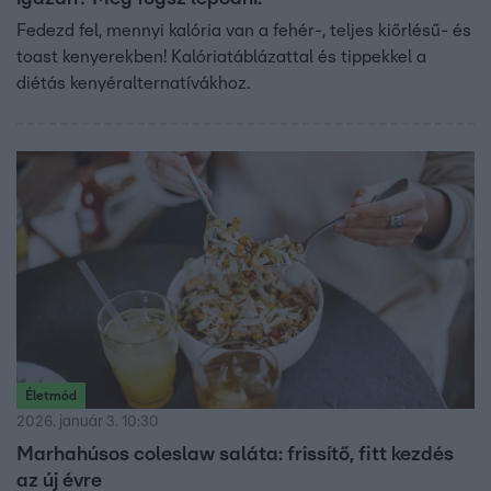
Fedezd fel, mennyi kalória van a fehér-, teljes kiőrlésű- és
toast kenyerekben! Kalóriatáblázattal és tippekkel a
diétás kenyéralternatívákhoz.
Életmód
2026. január 3. 10:30
Marhahúsos coleslaw saláta: frissítő, fitt kezdés
az új évre