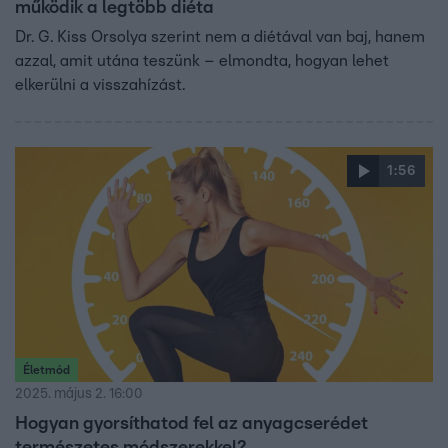
működik a legtöbb diéta
Dr. G. Kiss Orsolya szerint nem a diétával van baj, hanem
azzal, amit utána teszünk – elmondta, hogyan lehet
elkerülni a visszahízást.
1:56
Életmód
2025. május 2. 16:00
Hogyan gyorsíthatod fel az anyagcserédet
természetes módszerekkel?