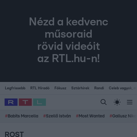
Nézd a kedvenc
műsoraid
rövid videóit
az RTL.hu-n!
Legfrissebb
RTL Híradó
Fókusz
Sztárhírek
Randi
Celeb vagyok, me
#
Babits Marcella
#
Szellő István
#
Most Wanted
#
Gallusz Niko
ROST