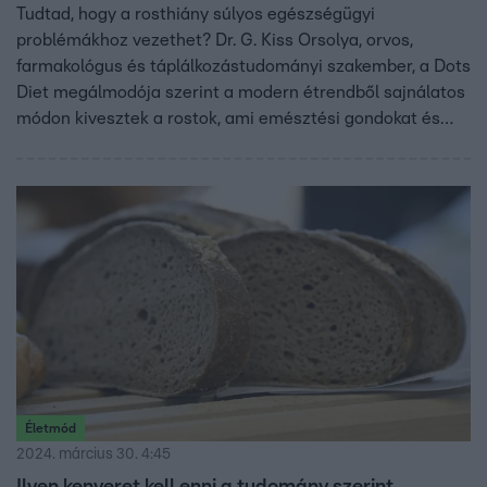
Tudtad, hogy a rosthiány súlyos egészségügyi
problémákhoz vezethet? Dr. G. Kiss Orsolya, orvos,
farmakológus és táplálkozástudományi szakember, a Dots
Diet megálmodója szerint a modern étrendből sajnálatos
módon kivesztek a rostok, ami emésztési gondokat és
anyagcserezavarokat okozhat. Az RTL.hu-nak adott
interjújában elárulta, miért kulcsfontosságú a rostban
gazdag táplálkozás, és hogyan segíthet a hosszú és
egészséges élet elérésében. Nem véletlen, hogy a Cápák
között befektetője, Wáberer György is azonnal ráharapott
a Dots Diet koncepciójára a Cápák között 8. évadában.
Életmód
2024. március 30. 4:45