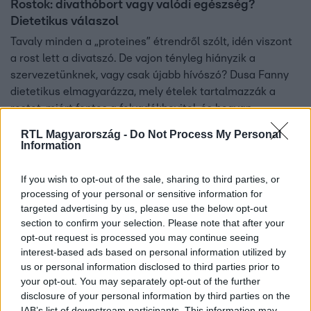
Rostok: divathóbort vagy valódi egészség?
Dietetikus válaszol
Tavaly minden a „proteines” étrendről szólt, idén viszont
a rost lett a divatszó. De vajon tényleg hiányzik a
szervezetünknek, vagy csak újabb hívószó? Dusa Fanny
dietetikus elmagyarázza, mely ételek tartalmazzák a
rostot, miért fontos a folyadékbevitel, és hogyan
kerülhetőek el a mellékhatások. Még a töltöttkáposzta is
RTL Magyarország -
Do Not Process My Personal
beilleszthető egy egészséges, rostdús étrendbe.
Information
If you wish to opt-out of the sale, sharing to third parties, or
processing of your personal or sensitive information for
targeted advertising by us, please use the below opt-out
section to confirm your selection. Please note that after your
opt-out request is processed you may continue seeing
interest-based ads based on personal information utilized by
us or personal information disclosed to third parties prior to
your opt-out. You may separately opt-out of the further
disclosure of your personal information by third parties on the
Életmód
IAB’s list of downstream participants. This information may