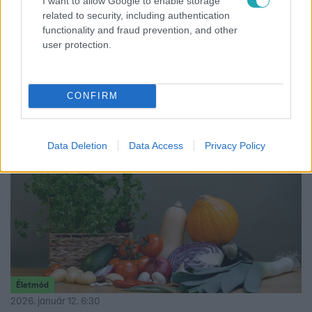
I want to allow Google to enable storage
related to security, including authentication
20 perc alatt kész: A zabkenyér, ami segít a hasi
functionality and fraud prevention, and other
zsír ellen és laktat is
user protection.
Fedezd fel a 20 perces zabkenyér titkát! Gyors, laktató és
segít a hasi zsír csökkentésében. Egyszerű, ízletes és
egészséges.
CONFIRM
Data Deletion
Data Access
Privacy Policy
Életmód
2026. január 12. 6:30