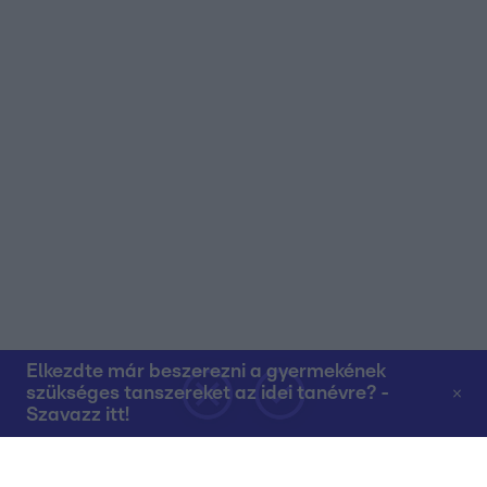
Elkezdte már beszerezni a gyermekének
szükséges tanszereket az idei tanévre? -
Szavazz itt!