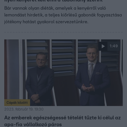
Ilyen kenyeret kell enni a tudomány szerint
Bár vannak olyan diéták, amelyek a kenyérről való
lemondást hirdetik, a teljes kiőrlésű gabonák fogyasztása
jótékony hatást gyakorol szervezetünkre.
1:49
Cápák között
2023. február 19. 19:30
Az emberek egészségessé tételét tűzte ki célul az
apa-fia vállalkozó páros