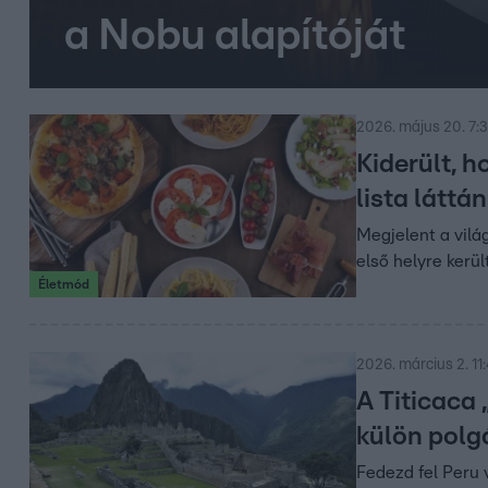
a Nobu alapítóját
2026. május 20. 7:
Kiderült, h
lista látt
Megjelent a vilá
első helyre került
Életmód
2026. március 2. 11
A Titicaca
külön polg
Fedezd fel Peru 