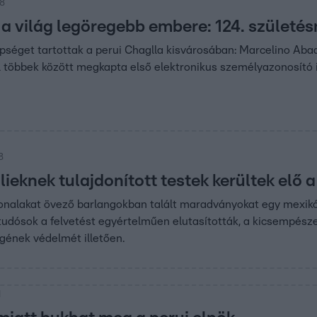
18
 a világ legöregebb embere: 124. születé
séget tartottak a perui Chaglla kisvárosában: Marcelino Abad
 többek között megkapta első elektronikus személyazonosító i
8
lieknek tulajdonított testek kerültek el
nalakat övező barlangokban talált maradványokat egy mexikói
 tudósok a felvetést egyértelműen elutasították, a kicsempés
égének védelmét illetően.
1