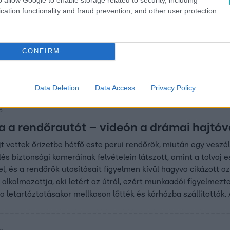
cation functionality and fraud prevention, and other user protection.
57
a kezdett egy kamionsofőr Peruban,
a rendőrök
CONFIRM
gyed órán át üldöztek a rendőrök egy kamionsofőrt
olyózáport zúdítottak a fülkére.
Data Deletion
Data Access
Privacy Policy
8
ta a rendőrautót – videón a drámai hajtó
t vettek őrizetbe hétfő este perui rendőrök, miután egy veszél
lés biztonsági kameráinak felvételein látszott, amint a tolvaj
el, és a rendőrök utasításait figyelmen kívül hagyva cikázott a
g alkalmazottja, aki letért az útról, ezért munkaadói figyelme
it a letartóztatásakor mellkason lőtték és kórházba szállított
s autósok sem.