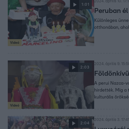
2024. április 10. 17:
1:01
Peruban él
Különleges ünnep
otthonában, ahol
Videó
2024. április 9. 15:5
2:03
Földönkívü
A perui Nazca-vo
hirdették. Míg a
kulturális öröks
Videó
2024. április 3. 17:4
2:04