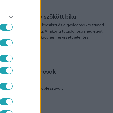
l az utcán egy szökött bika
látszik, ahogy az állat a kocsikra és a gyalogosokra támad
a és elfogta a rendőrség. Amikor a tulajdonosa megjelent,
ja a helyi média. Sérültekről nem érkezett jelentés.
 inka szokás, de csak
remtették az ősi inka Napfesztivált