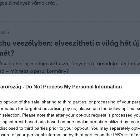
gos élmények várnak rád.
 9:35
u veszélyben: elveszítheti a világ hét új
mét?
 világ hét új csodája státuszát fenyegető társadalmi és turisz
zd – mit tesz a perui kormány?
arország -
Do Not Process My Personal Information
:00
to opt-out of the sale, sharing to third parties, or processing of your per
 pillanat: Széles Iza harmincévesen
formation for targeted advertising by us, please use the below opt-out s
t először édesanyjával
r selection. Please note that after your opt-out request is processed y
eing interest-based ads based on personal information utilized by us or
-ban a Keresem a családom című műsorban utazott el Peruba, 
disclosed to third parties prior to your opt-out. You may separately opt-
t és vér szerinti anyját is.
losure of your personal information by third parties on the IAB’s list of