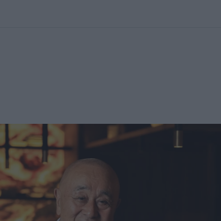
kolett
#
Időjárás
#
RTL műsor
#
Víz
#
Magyar Péter
#
Csillagjeg