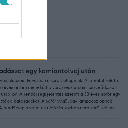
vadászat egy kamiontolvaj után
yes üldözést követően sikerült elfogniuk. A Limától keletre
 eszeveszetten menekült a városrész utcáin, összeütközött
z utcákon. A rendőrségi jelentés szerint a 33 éves sofőr egy
ztették a hatóságokat. A sofőr végül egy lámpaoszlopnak
ák. A rendőrség szerint az üldözés közben nem sérültek meg