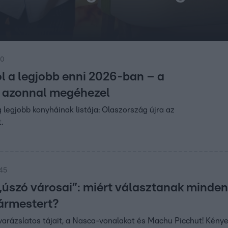
30
ol a legjobb enni 2026-ban – a
án azonnal megéhezel
g legjobb konyháinak listája: Olaszország újra az
.
:45
 „úszó városai”: miért választanak minden
ármestert?
varázslatos tájait, a Nasca-vonalakat és Machu Picchut! Kény