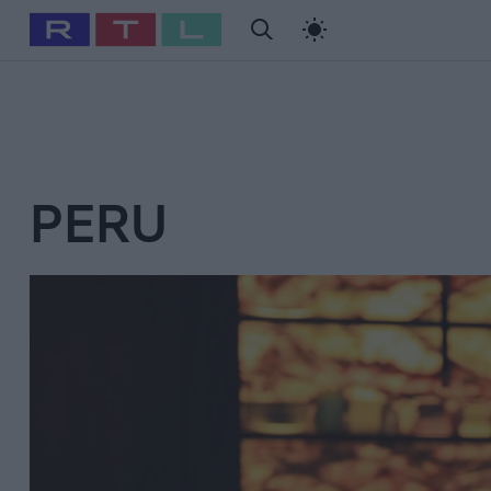
#
Babits Marcella
#
Szellő István
#
Most Wanted
#
Gallusz Ni
PERU