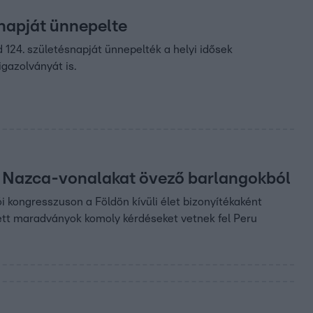
snapját ünnepelte
 124. születésnapját ünnepelték a helyi idősek
gazolványát is.
ő a Nazca-vonalakat övező barlangokból
 kongresszuson a Földön kívüli élet bizonyítékaként
zett maradványok komoly kérdéseket vetnek fel Peru