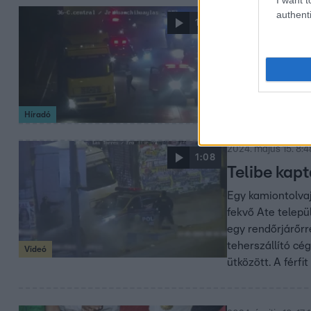
authenti
2024. május 15. 16:
1:20
Ámokfutásb
meglőtték 
Csaknem háromne
Peruban, végül g
Híradó
2024. május 15. 8:4
1:08
Telibe kap
Egy kamiontolvaj
fekvő Ate telepü
egy rendőrjárőrr
teherszállító cé
Videó
ütközött. A férf
járókelők és má