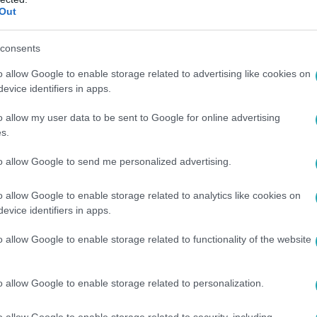
Out
ogy gyalogosra támad és féktelenül tombo
consents
bika Peruban, ami óriási káoszhoz vezetett. A videófelvételen 
o allow Google to enable storage related to advertising like cookies on
e fekvő Santa Anita városában. A bikát végül sarokba szorított
evice identifiers in apps.
ze, vállalta, hogy kifizeti a bika által okozott összes kárt – ír
o allow my user data to be sent to Google for online advertising
s.
to allow Google to send me personalized advertising.
29
o allow Google to enable storage related to analytics like cookies on
lképesztően látványos, újrateremtett ősi
evice identifiers in apps.
k a láma feláldozását
o allow Google to enable storage related to functionality of the website
usco városában az előadók a téli napforduló alkalmából újrate
Inti Raymi-t.
o allow Google to enable storage related to personalization.
o allow Google to enable storage related to security, including