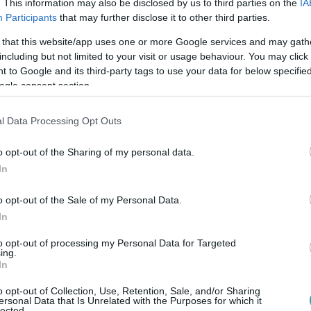
. This information may also be disclosed by us to third parties on the
IA
Participants
that may further disclose it to other third parties.
 that this website/app uses one or more Google services and may gath
:24
including but not limited to your visit or usage behaviour. You may click 
 felhők felett: Élet a világ legmagasabb 
 to Google and its third-party tags to use your data for below specifi
ogle consent section.
ás, étvágytalanság, rossz közérzet és extrém erős UV-sugárzá
ti magasságban élnek. Néhány magyar a világ legmagasabban f
l Data Processing Opt Outs
munkájukat és egészségüket?
o opt-out of the Sharing of my personal data.
In
o opt-out of the Sale of my Personal Data.
04
In
zárt perui törzs merészkedett ki az
 a favágók elől menekülve
to opt-out of processing my Personal Data for Targeted
ing.
In
rzs tagjaival még senki nem lépett kapcsolatba, most egy
ltek róluk felvételek.
o opt-out of Collection, Use, Retention, Sale, and/or Sharing
ersonal Data that Is Unrelated with the Purposes for which it
lected.