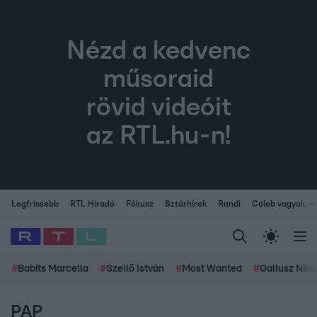
Nézd a kedvenc
műsoraid
rövid videóit
az RTL.hu-n!
Legfrissebb
RTL Híradó
Fókusz
Sztárhírek
Randi
Celeb vagyok, me
#
Babits Marcella
#
Szellő István
#
Most Wanted
#
Gallusz Niko
PAP