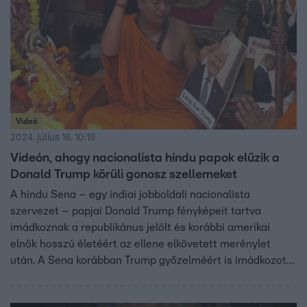
Videó
2024. július 16. 10:19
Videón, ahogy nacionalista hindu papok elűzik a
Donald Trump körüli gonosz szellemeket
A hindu Sena – egy indiai jobboldali nacionalista
szervezet – papjai Donald Trump fényképeit tartva
imádkoznak a republikánus jelölt és korábbi amerikai
elnök hosszú életéért az ellene elkövetett merénylet
után. A Sena korábban Trump győzelméért is imádkozott
a 2016-os amerikai elnökválasztáson.