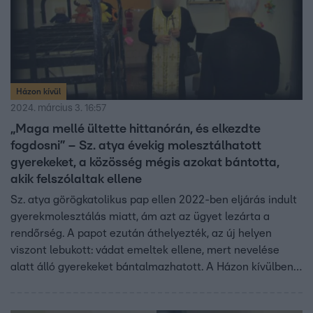
Házon kívül
2024. március 3. 16:57
„Maga mellé ültette hittanórán, és elkezdte
fogdosni” – Sz. atya évekig molesztálhatott
gyerekeket, a közösség mégis azokat bántotta,
akik felszólaltak ellene
Sz. atya görögkatolikus pap ellen 2022-ben eljárás indult
gyerekmolesztálás miatt, ám azt az ügyet lezárta a
rendőrség. A papot ezután áthelyezték, az új helyen
viszont lebukott: vádat emeltek ellene, mert nevelése
alatt álló gyerekeket bántalmazhatott. A Házon kívülben
megszólalt annak a kislánynak az édesanyja, aki
rendőrségi feljelentést tett, miután a gyerek elmondta