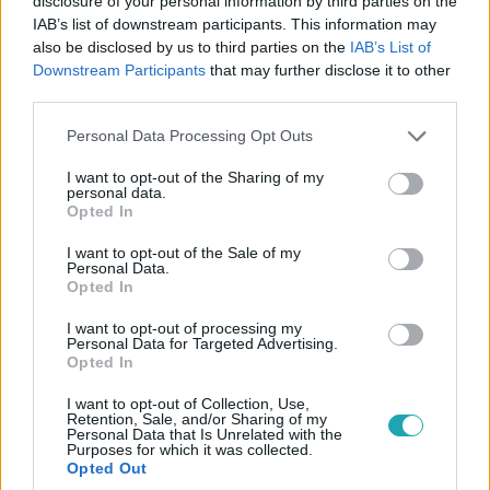
disclosure of your personal information by third parties on the
IAB’s list of downstream participants. This information may
also be disclosed by us to third parties on the
IAB’s List of
Downstream Participants
that may further disclose it to other
third parties.
Híradó
2024. szeptember 11. 16:59
Please note that this website/app uses one or more Google
Personal Data Processing Opt Outs
services and may gather and store information including but
„Fura volt, főleg egy paptól” – fenékre csapásról
not limited to your visit or usage behaviour. You may click to
I want to opt-out of the Sharing of my
beszél Bese Gergő volt diákja
personal data.
grant or deny consent to Google and its third-party tags to
Opted In
Néhány évvel ezelőtt azért rúgatta ki Bese Gergő, mert
use your data for below specified purposes in below Google
melegként részt vett a homofóbnak tartott
consent section.
I want to opt-out of the Sale of my
gyermekvédelmi törvény elleni tüntetésen – ezt állítja
Personal Data.
Opted In
egy Híradónak nyilatkozó férfi. Megszólalt Bese Gergő
egyik volt diákja is, aki szerint előfordult, hogy a plébános
I want to opt-out of processing my
Personal Data for Targeted Advertising.
rácsapott iskolatársai fenekére, amit furának talált egy
Opted In
paptól. A volt plébánosról néhány napja derült ki, hogy
melegpartikon vehetett részt. A Telex szerdán arról írt:
I want to opt-out of Collection, Use,
2:47
Retention, Sale, and/or Sharing of my
féltékenység vezethetett az ügy kirobbanásához.
Personal Data that Is Unrelated with the
Purposes for which it was collected.
Opted Out