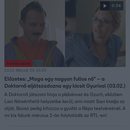
neki, hogy az atya hittanórán fogdossa. A településen
0:34
korábbi családgondozójukon kívül mindenki ellenük
fordult,
A mi kis falunk
2024. február 24. 20:20
Előzetes: „Maga egy nagyon fullos nő” – a
Doktornő eljátszadozna egy kicsit Gyurival (03.02.)
A Doktornő játszani hívja a plébánost és Gyurit, eközben
Laci félreérthető helyzetbe kerül, ami miatt Saci kiadja az
útját, Bazsó pedig kihúzza a gyufát a Répa testvéreknél. A
mi kis falunk március 2-án folytatódik az RTL-en!