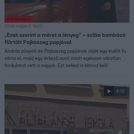
A mi kis falunk
2026. május 2. 19:20
„Ezek szerint a méret a lényeg” – szőke bombázó
flörtölt Pajkaszeg papjával
András püspök és Pajkaszeg papjának útját egy kidőlt fa
zárta el, majd egy érkező autó miatt egészen váratlan
fordulatot vett a napjuk. Ezt neked is látnod kell!
3:12