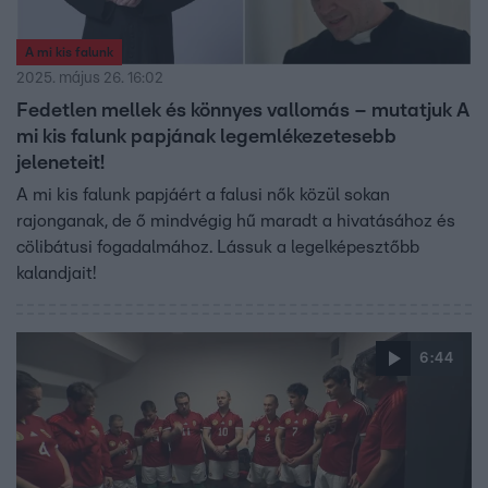
A mi kis falunk
2025. május 26. 16:02
Fedetlen mellek és könnyes vallomás – mutatjuk A
mi kis falunk papjának legemlékezetesebb
jeleneteit!
A mi kis falunk papjáért a falusi nők közül sokan
rajonganak, de ő mindvégig hű maradt a hivatásához és
cölibátusi fogadalmához. Lássuk a legelképesztőbb
kalandjait!
6:44