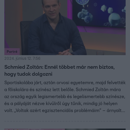
Portré
2024. június 12. 7:56
Schmied Zoltán: Ennél többet már nem biztos,
hogy tudok dolgozni
Sportiskolába járt, aztán orvosi egyetemre, majd felvették
a főiskolára és színész lett belőle. Schmied Zoltán mára
az ország egyik legismertebb és legelismertebb színésze,
és a pályáját nézve kívülről úgy tűnik, mindig jó helyen
volt. „Voltak azért egzisztenciális problémáim” – árnyalta
a képet a Portréban.