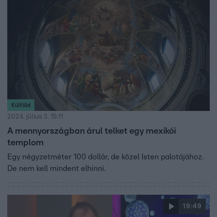
Külföld
2024. július 3. 15:11
A mennyországban árul telket egy mexikói
templom
Egy négyzetméter 100 dollár, de közel Isten palotájához.
De nem kell mindent elhinni.
19:49