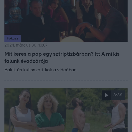
Fókusz
2024. március 30. 19:07
Mit keres a pap egy sztriptízbárban? Itt A mi kis
falunk évadzárója
Bakik és kulisszatitkok a videóban.
3:39