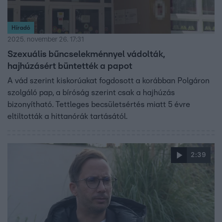
Híradó
2025. november 26. 17:31
Szexuális bűncselekménnyel vádolták,
hajhúzásért büntették a papot
A vád szerint kiskorúakat fogdosott a korábban Polgáron
szolgáló pap, a bíróság szerint csak a hajhúzás
bizonyítható. Tettleges becsületsértés miatt 5 évre
eltiltották a hittanórák tartásától.
2:39