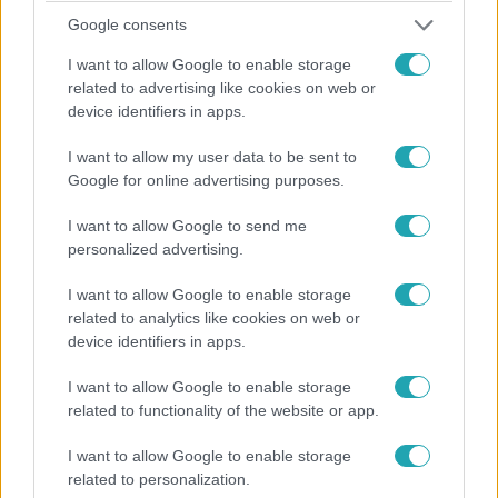
Google consents
I want to allow Google to enable storage
related to advertising like cookies on web or
device identifiers in apps.
Híradó
I want to allow my user data to be sent to
2024. szeptember 8. 16:51
Google for online advertising purposes.
Bese Gergő saját maga készíthette a
I want to allow Google to send me
kompromittáló videókat
personalized advertising.
Bocsánatot kért a dunavecsei plébános, akiről a Válasz
Online megírta: a katolikus pap meleg szexbulikon
I want to allow Google to enable storage
vehetett részt. Bese Gergő két nappal a botrány
related to analytics like cookies on web or
device identifiers in apps.
kirobbanása után közleményt adott ki, ebben azt állítja:
rászedték és kihasználták a naivságát. Információink
I want to allow Google to enable storage
szerint már hónapokkal ezelőtt felkereste a kalocsa-
related to functionality of the website or app.
kecskeméti érseket, hogy kompromittáló felvételek
kerülhetnek elő, amit kábult állapotban készítettek róla.
I want to allow Google to enable storage
Úgy tudjuk, a papi szolgálat alól azután mentették fel
related to personalization.