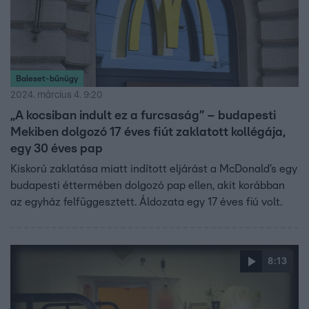
Baleset-bűnügy
2024. március 4. 9:20
„A kocsiban indult ez a furcsaság” – budapesti
Mekiben dolgozó 17 éves fiút zaklatott kollégája,
egy 30 éves pap
Kiskorú zaklatása miatt indított eljárást a McDonald’s egy
budapesti éttermében dolgozó pap ellen, akit korábban
az egyház felfüggesztett. Áldozata egy 17 éves fiú volt.
8:13