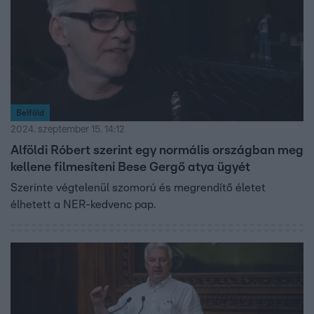
ellen nemzetközi elfogatóparancsot adott ki a rendőrség.
Belföld
2024. szeptember 15. 14:12
Alföldi Róbert szerint egy normális országban meg
kellene filmesíteni Bese Gergő atya ügyét
Szerinte végtelenül szomorú és megrendítő életet
élhetett a NER-kedvenc pap.