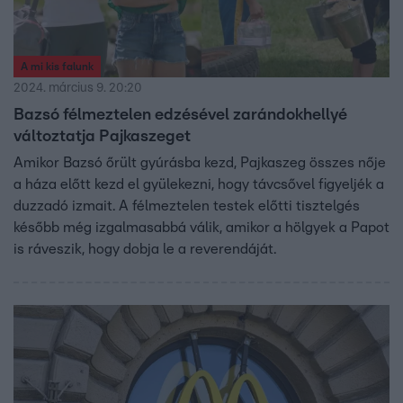
A mi kis falunk
2024. március 9. 20:20
Bazsó félmeztelen edzésével zarándokhellyé
változtatja Pajkaszeget
Amikor Bazsó őrült gyúrásba kezd, Pajkaszeg összes nője
a háza előtt kezd el gyülekezni, hogy távcsővel figyeljék a
duzzadó izmait. A félmeztelen testek előtti tisztelgés
később még izgalmasabbá válik, amikor a hölgyek a Papot
is ráveszik, hogy dobja le a reverendáját.