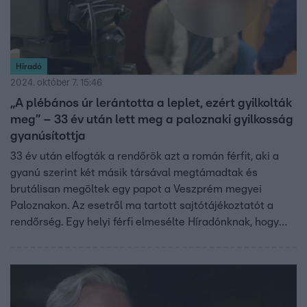
Híradó
2024. október 7. 15:46
„A plébános úr lerántotta a leplet, ezért gyilkolták
meg” – 33 év után lett meg a paloznaki gyilkosság
gyanúsítottja
33 év után elfogták a rendőrök azt a román férfit, aki a
gyanú szerint két másik társával megtámadtak és
brutálisan megöltek egy papot a Veszprém megyei
Paloznakon. Az esetről ma tartott sajtótájékoztatót a
rendőrség. Egy helyi férfi elmesélte Híradónknak, hogy
édesanyja volt az aki rátalált a plébániában hagyott
áldozatokra. Szerinte a plébánosnak azért kellett
meghalnia mert sikerült letépnie egyik támadója arcáról a
maszkot és felismerte volna a férfit. A három fős
bandából egy másik férfi azóta meghalt, harmadik társuk