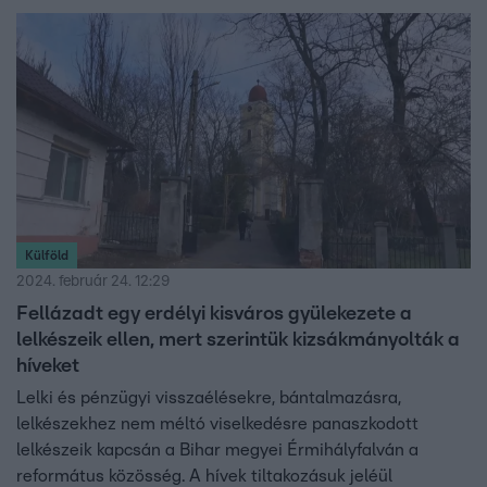
Külföld
2024. február 24. 12:29
Fellázadt egy erdélyi kisváros gyülekezete a
lelkészeik ellen, mert szerintük kizsákmányolták a
híveket
Lelki és pénzügyi visszaélésekre, bántalmazásra,
lelkészekhez nem méltó viselkedésre panaszkodott
lelkészeik kapcsán a Bihar megyei Érmihályfalván a
református közösség. A hívek tiltakozásuk jeléül