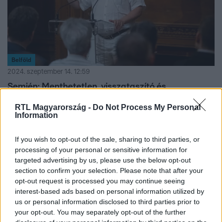
Belföld
2024. szeptember 14. 12:59
Semjén: Menthetetlen, visszataszító és
védhetetlen a papok botránya
RTL Magyarország -
Do Not Process My Personal
Semjén Zsolt a Kalocsa-Kecskeméti Főegyházmegyében
Information
történt botrányokról beszélt egy szombati konferencián.
If you wish to opt-out of the sale, sharing to third parties, or
processing of your personal or sensitive information for
targeted advertising by us, please use the below opt-out
3:20
section to confirm your selection. Please note that after your
opt-out request is processed you may continue seeing
interest-based ads based on personal information utilized by
us or personal information disclosed to third parties prior to
your opt-out. You may separately opt-out of the further