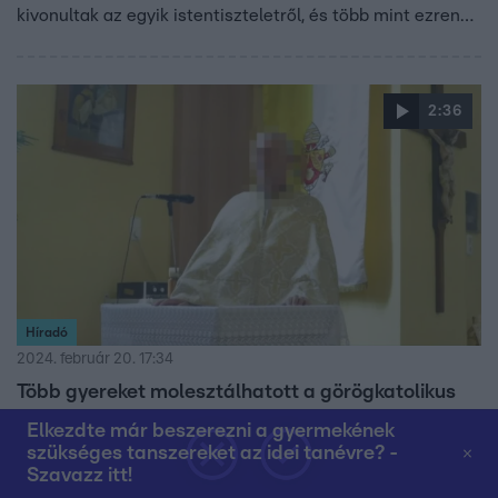
kivonultak az egyik istentiszteletről, és több mint ezren
egy tiltakozó nyilatkozatot is aláírtak. Azt kérték az
egyház vezetőségétől, távolítsák el a kisvárosban több
mint két évtizede szolgáló pap házaspárt a gyülekezet
2:36
éléről. A lelkipásztorok végül be is nyújtották
lemondásukat.
Híradó
2024. február 20. 17:34
Több gyereket molesztálhatott a görögkatolikus
pap, az ügyészség fegyházba küldené
Elkezdte már beszerezni a gyermekének
Fegyházba küldené az ügyészség a kislányok
szükséges tanszereket az idei tanévre? -
Szavazz itt!
molesztálásával vádolt Hajdú-Bihar megyei