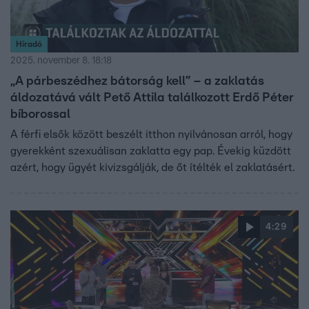
Híradó
2025. november 8. 18:18
„A párbeszédhez bátorság kell” – a zaklatás
áldozatává vált Pető Attila találkozott Erdő Péter
bíborossal
A férfi elsők között beszélt itthon nyilvánosan arról, hogy
gyerekként szexuálisan zaklatta egy pap. Évekig küzdött
azért, hogy ügyét kivizsgálják, de őt ítélték el zaklatásért.
4:29