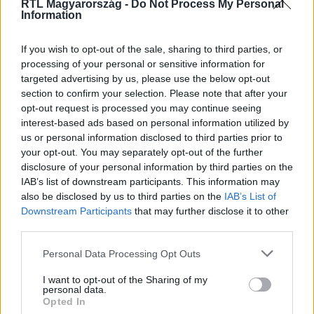
legyen a Google-találatokban!
RTL Magyarország -
Do Not Process My Personal
Information
If you wish to opt-out of the sale, sharing to third parties, or
processing of your personal or sensitive information for
targeted advertising by us, please use the below opt-out
section to confirm your selection. Please note that after your
opt-out request is processed you may continue seeing
interest-based ads based on personal information utilized by
us or personal information disclosed to third parties prior to
your opt-out. You may separately opt-out of the further
disclosure of your personal information by third parties on the
IAB’s list of downstream participants. This information may
Kövess minket, és értesülj a friss hírekről a
also be disclosed by us to third parties on the
IAB’s List of
Facebookon is!
Downstream Participants
that may further disclose it to other
third parties.
Követem
Please note that this website/app uses one or more Google
Personal Data Processing Opt Outs
services and may gather and store information including but
not limited to your visit or usage behaviour. You may click to
I want to opt-out of the Sharing of my
personal data.
grant or deny consent to Google and its third-party tags to
Opted In
use your data for below specified purposes in below Google