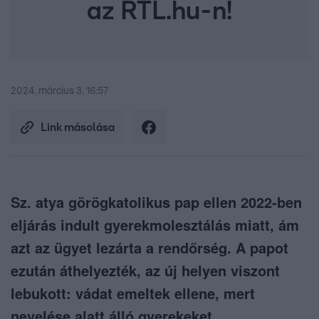
az RTL.hu-n!
2024. március 3. 16:57
Link másolása
Sz. atya görögkatolikus pap ellen 2022-ben
eljárás indult gyerekmolesztálás miatt, ám
azt az ügyet lezárta a rendőrség. A papot
ezután áthelyezték, az új helyen viszont
lebukott: vádat emeltek ellene, mert
nevelése alatt álló gyerekeket