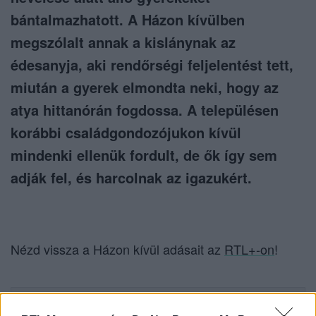
bántalmazhatott. A Házon kívülben
megszólalt annak a kislánynak az
édesanyja, aki rendőrségi feljelentést tett,
miután a gyerek elmondta neki, hogy az
atya hittanórán fogdossa. A településen
korábbi családgondozójukon kívül
mindenki ellenük fordult, de ők így sem
adják fel, és harcolnak az igazukért.
Nézd vissza a Házon kívül adásait az
RTL+-on
!
Itt állítsd be, hogy az RTL.hu az elsők között