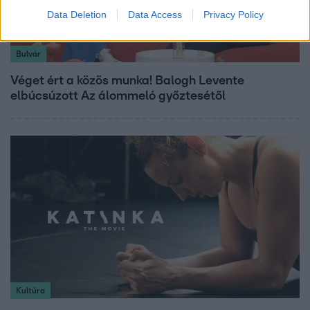
Data Deletion
Data Access
Privacy Policy
Bulvár
Véget ért a közös munka! Balogh Levente
elbúcsúzott Az álommeló győztesétől
Kultúra