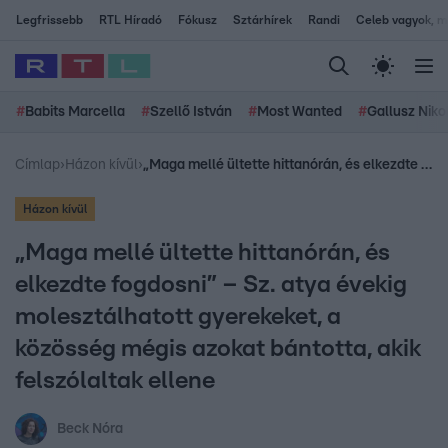
Legfrissebb
RTL Híradó
Fókusz
Sztárhírek
Randi
Celeb vagyok, me
#
Babits Marcella
#
Szellő István
#
Most Wanted
#
Gallusz Niko
Címlap
›
Házon kívül
›
„Maga mellé ültette hittanórán, és elkezdte fogdosni” – Sz. atya évekig molesztálhatott gyerekeket, a közösség mégis azokat bántotta, akik felszólaltak ellene
Házon kívül
„Maga mellé ültette hittanórán, és
elkezdte fogdosni” – Sz. atya évekig
molesztálhatott gyerekeket, a
közösség mégis azokat bántotta, akik
felszólaltak ellene
Beck Nóra