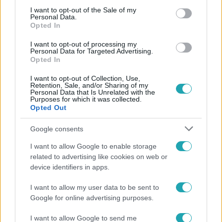
consent section.
I want to opt-out of the Sale of my
#
HÁZON KÍVÜL
#
VIDEÓ
#
ADÁSRÉSZLETEK
Personal Data.
Opted In
#
BALESET-BŰNÜGY
#
BŰNÜGY
I want to opt-out of processing my
#
SZEXUÁLIS VISSZAÉLÉS
#
SZEXUÁLIS MOLESZTÁLÁS
Personal Data for Targeted Advertising.
Opted In
#
SZEXUÁLIS BÁNTALMAZÁS
#
PAP
#
KISKORÚ
I want to opt-out of Collection, Use,
#
BAGAMÉR
#
MA
Retention, Sale, and/or Sharing of my
Personal Data that Is Unrelated with the
Purposes for which it was collected.
Opted Out
Google consents
I want to allow Google to enable storage
related to advertising like cookies on web or
device identifiers in apps.
Népszerű
I want to allow my user data to be sent to
Google for online advertising purposes.
I want to allow Google to send me