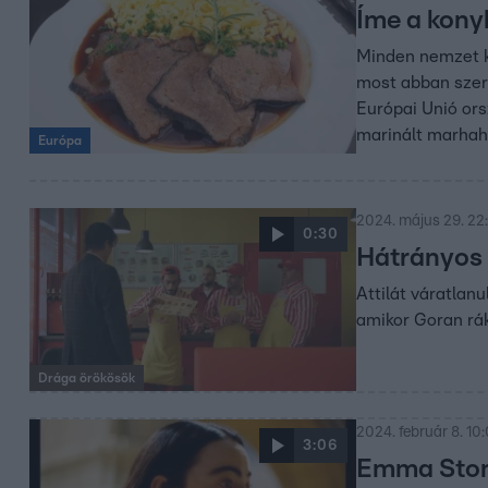
Íme a kony
Minden nemzet k
most abban szere
Európai Unió or
marinált marhah
Európa
2024. május 29. 22
0:30
Hátrányos 
Attilát váratlanu
amikor Goran rák
Drága örökösök
2024. február 8. 10:
3:06
Emma Stone