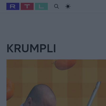
#
Babits Marcella
#
Szellő István
#
Most Wanted
#
Gallusz Ni
KRUMPLI