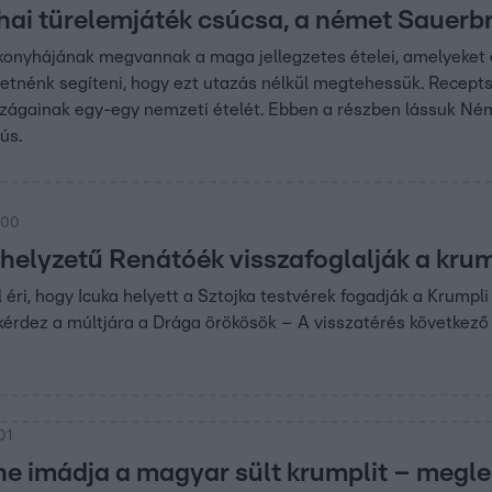
hai türelemjáték csúcsa, a német Sauerbr
onyhájának megvannak a maga jellegzetes ételei, amelyeket 
tnénk segíteni, hogy ezt utazás nélkül megtehessük. Recepts
szágainak egy-egy nemzeti ételét. Ebben a részben lássuk Né
ús.
:00
helyzetű Renátóék visszafoglalják a kru
l éri, hogy Icuka helyett a Sztojka testvérek fogadják a Krumpl
érdez a múltjára a Drága örökösök – A visszatérés következő
01
 imádja a magyar sült krumplit – megle