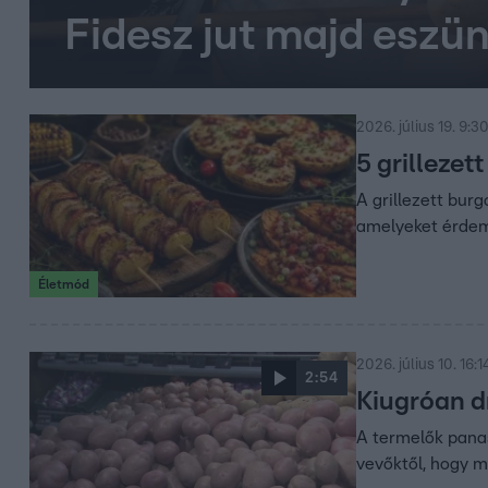
Fidesz jut majd eszü
2026. július 19. 9:3
5 grillezet
A grillezett bur
amelyeket érdem
Életmód
2026. július 10. 16:1
2:54
Kiugróan d
A termelők panas
vevőktől, hogy m