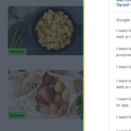
Opted 
2025. november 12.
Hihetetlen,
Google 
Tudományosan biz
I want t
hideg burgonya 
web or d
I want t
Életmód
purpose
I want 
2025. október 4. 12
I want t
Egy hét ala
web or d
krumplidié
I want t
Krumplidiéta: gy
or app.
ehetünk, és mié
Életmód
I want t
I want t