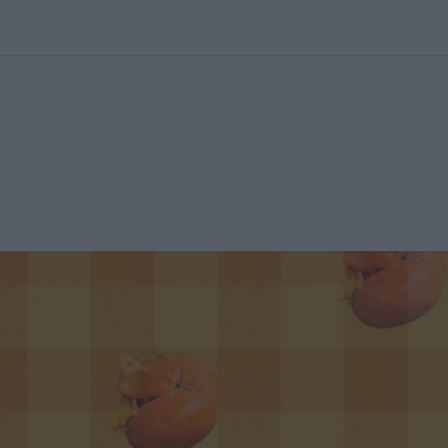
kolett
#
Időjárás
#
RTL műsor
#
Víz
#
Magyar Péter
#
Csillagjeg