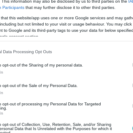
. This information may also be disclosed by us to third parties on the
IA
Participants
that may further disclose it to other third parties.
 that this website/app uses one or more Google services and may gath
:25
including but not limited to your visit or usage behaviour. You may click 
a 80 milliós krumpli: a Cápák között válla
 to Google and its third-party tags to use your data for below specifi
ogle consent section.
titkot
lkozói, Séra Dániel és Kiss Csongor a Cápák közöttben elárultá
l Data Processing Opt Outs
ó forintot érő sültkrumplijuk.
o opt-out of the Sharing of my personal data.
In
o opt-out of the Sale of my Personal Data.
15
In
 született Magyarországon: a krumpli. vál
sültkrumplisütést
to opt-out of processing my Personal Data for Targeted
ing.
In
lkozói, Séra Dániel és Kiss Csongor a Cápák közöttben 80 millió
ésére.
o opt-out of Collection, Use, Retention, Sale, and/or Sharing
ersonal Data that Is Unrelated with the Purposes for which it
lected.