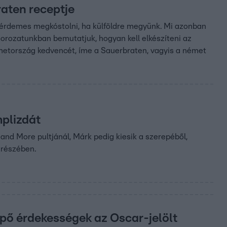
aten receptje
érdemes megkóstolni, ha külföldre megyünk. Mi azonban
orozatunkban bemutatjuk, hogyan kell elkészíteni az
metország kedvencét, íme a Sauerbraten, vagyis a német
mplizdát
i and More pultjánál, Márk pedig kiesik a szerepéből,
 részében.
pő érdekességek az Oscar-jelölt