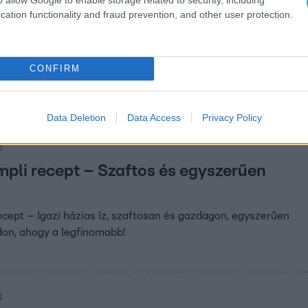
cation functionality and fraud prevention, and other user protection.
. 7:41
i a fagyasztóban: így lesz újra finom és 
ása sokakat érdekel, de nem mindegy, hogyan csináljuk. Tudj
CONFIRM
ról, mikor kerülhet a fagyasztóba!
Data Deletion
Data Access
Privacy Policy
5
mpli recept – Szaftos és egyszerűen
ecept – Igazi házias íz, szaftosan és gazdagon, egyszerűen
don, ahogy a legfinomabb!
4