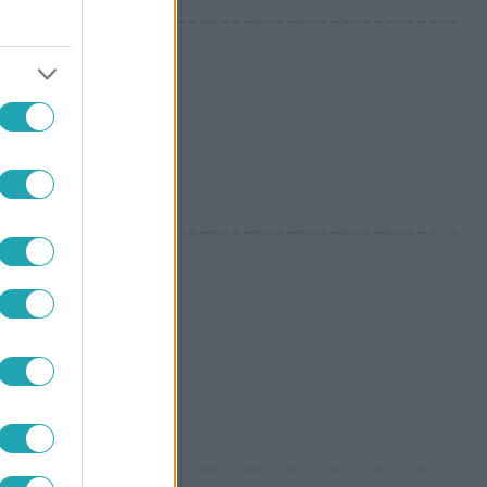
llen!
lehet a