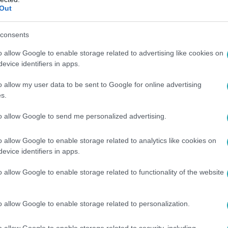
Out
 9:44
 de igaz: a krumpli segíthet a depresszió e
consents
onyított: a krumpli javíthatja a hangulatot! Fedezd fel, miért 
o allow Google to enable storage related to advertising like cookies on
természetes antidepresszáns!
evice identifiers in apps.
o allow my user data to be sent to Google for online advertising
s.
to allow Google to send me personalized advertising.
:30
o allow Google to enable storage related to analytics like cookies on
tt akár 3 kiló mínusz? Ezt tudja a
evice identifiers in apps.
ta!
o allow Google to enable storage related to functionality of the website
ors fogyás éhezés nélkül. Hogyan működik, mit
rt nem tartható hosszú távon?
o allow Google to enable storage related to personalization.
o allow Google to enable storage related to security, including