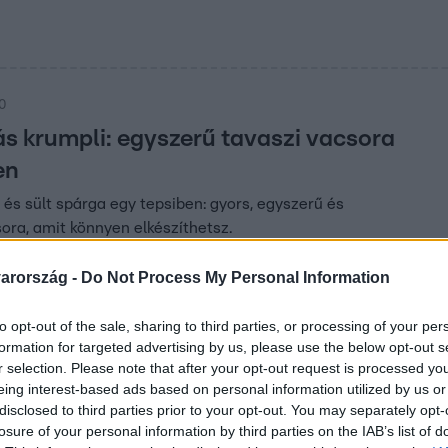
00
ás krumpli: egyszerű tavaszi vacsora
en
és sült spárga egy tepsiben: gyors, egyszerű és
ra, amit könnyen elkészíthetsz.
arország -
Do Not Process My Personal Information
00
to opt-out of the sale, sharing to third parties, or processing of your per
 a hatóságtól: mit tegyen egy cég, hogy el
formation for targeted advertising by us, please use the below opt-out s
– szakértő válaszol
r selection. Please note that after your opt-out request is processed y
eing interest-based ads based on personal information utilized by us or
tál a hatóságtól? Így védd meg a vállalkozásod: mutatjuk a teen
disclosed to third parties prior to your opt-out. You may separately opt-
kértői segítség.
losure of your personal information by third parties on the IAB’s list of