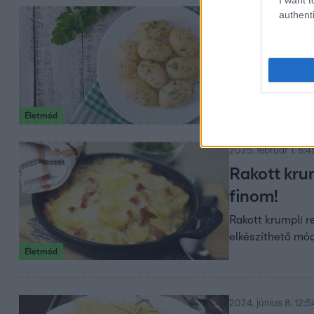
authenti
2025. augusztus 26
Főtt krumpl
Krumpli fagyaszt
tárolásáról és ar
Életmód
2025. február 1. 8:4
Rakott kru
finom!
Rakott krumpli r
elkészíthető mó
Életmód
2024. június 8. 12:5