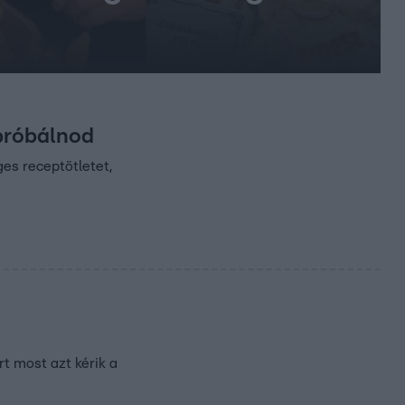
 próbálnod
ges receptötletet,
t most azt kérik a