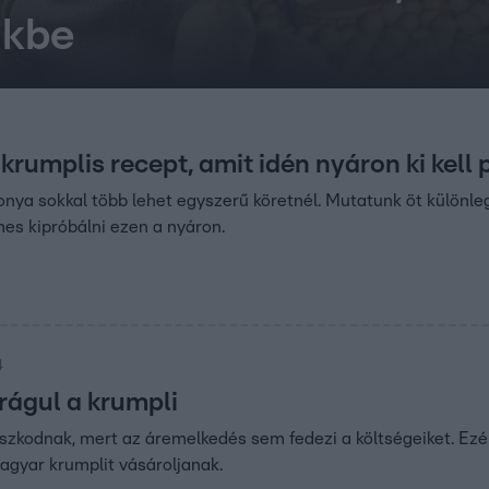
nkbe
0
t krumplis recept, amit idén nyáron ki kell
gonya sokkal több lehet egyszerű köretnél. Mutatunk öt különle
es kipróbálni ezen a nyáron.
4
rágul a krumpli
zkodnak, mert az áremelkedés sem fedezi a költségeiket. Ezér
agyar krumplit vásároljanak.