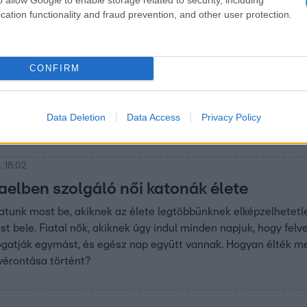
cation functionality and fraud prevention, and other user protection.
:56
 országgyűlés jóváhagyása nélkül küldhe
CONFIRM
zággyűlés jóváhagyása és nyilvánossága nélkül, kormányhatár
 délután fogadta el az erről szóló javaslatot. A tervezet szeri
inősített adatot tartalmaznak. Az ellenzék szerint történelm
Data Deletion
Data Access
Privacy Policy
. 18:02
raelben szolgáló női katonák élete
tunk most be, akiknek az élete legtöbbünknek elképzelhetetl
st bele. Fiatal nők, akiknek úgy indul minden napjuk, hogy felv
atják egymást, és egész nap együtt vannak. Hogyan élték meg
vérontása történt?