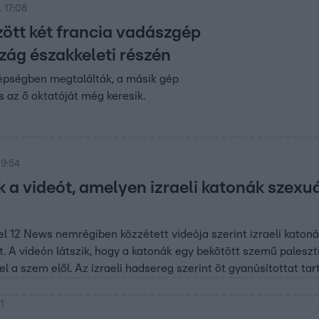
 17:08
ött két francia vadászgép
zág északkeleti részén
 épségben megtalálták, a másik gép
s az ő oktatóját még keresik.
 9:54
k a videót, amelyen izraeli katonák szex
el 12 News nemrégiben közzétett videója szerint izraeli katon
. A videón látszik, hogy a katonák egy bekötött szemű palesztin
 el a szem elől. Az izraeli hadsereg szerint öt gyanúsítottat ta
1