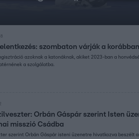
38
 jelentkezés: szombaton várják a korábban
egisztráció azoknak a katonáknak, akiket 2023-ban a honvédség
zatérnének a szolgálatba.
2
ilveszter: Orbán Gáspár szerint Isten üzen
nai misszió Csádba
zter szerint Orbán Gáspár isteni üzenetre hivatkozva beszélt a