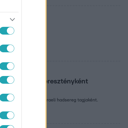
vások várnak
u videójából
eg.” – Bálint keresztényként
is Gázába indult az izraeli hadsereg tagjaként.