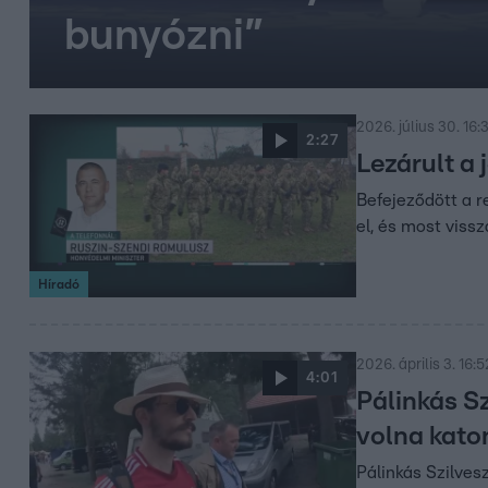
bunyózni”
2026. július 30. 16:
2:27
Lezárult a
Befejeződött a r
el, és most viss
Híradó
2026. április 3. 16:5
4:01
Pálinkás Sz
volna kato
Pálinkás Szilves