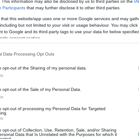
. This information may also be disclosed by us to third parties on the
IA
Participants
that may further disclose it to other third parties.
 that this website/app uses one or more Google services and may gath
5:00
including but not limited to your visit or usage behaviour. You may click 
án sincs vége – így próbálnak új életet
 to Google and its third-party tags to use your data for below specifi
ogle consent section.
 ukrán veteránok
mesélnek a front borzalmairól és arról, hogyan próbálnak
l Data Processing Opt Outs
 a háború után.
o opt-out of the Sharing of my personal data.
In
o opt-out of the Sale of my Personal Data.
:30
In
éter szerint semmit sem kért cserébe Vlag
 hadifogságba esett ukrán-magyar katoná
to opt-out of processing my Personal Data for Targeted
ing.
In
iónak tartja, hogy Oroszország és Magyarország nélkülük bonyo
o opt-out of Collection, Use, Retention, Sale, and/or Sharing
ersonal Data that Is Unrelated with the Purposes for which it
lected.