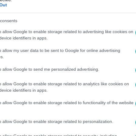
Out
:10
 katonának állt: hadnagyi rang és új kihí
consents
o allow Google to enable storage related to advertising like cookies on
evice identifiers in apps.
agyi rangot kapott a Gödöllői Területvédelmi Ezrednél. Az rtl.h
lasztotta a katonai szolgálatot!
o allow my user data to be sent to Google for online advertising
s.
to allow Google to send me personalized advertising.
:30
o allow Google to enable storage related to analytics like cookies on
 közben két szót kaptam: Izrael és hadser
evice identifiers in apps.
tt a hadseregbe
o allow Google to enable storage related to functionality of the website
er 7-ei terrortámadás után egy keresztény magyar fiatalember 
nem halálos sebet kapott.
o allow Google to enable storage related to personalization.
o allow Google to enable storage related to security, including