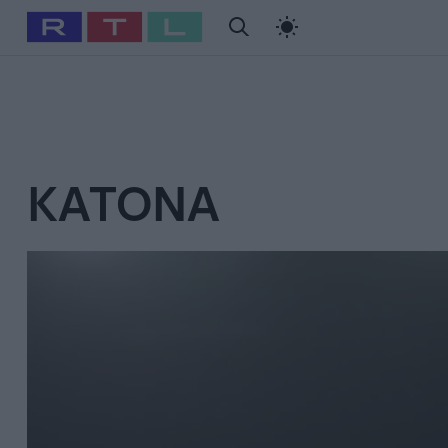
#
Babits Marcella
#
Szellő István
#
Most Wanted
#
Gallusz Ni
KATONA