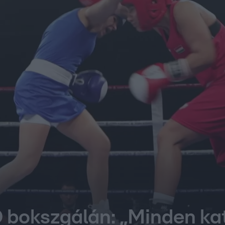
 bokszgálán: „Minden kat