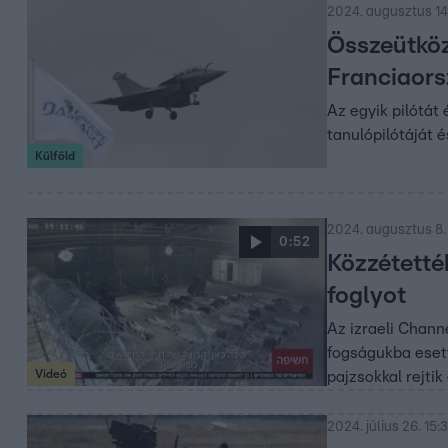
2024. augusztus 14.
Összeütköz
Franciaors
Az egyik pilótát
tanulópilótáját é
Külföld
2024. augusztus 8.
0:52
Közzétetté
foglyot
Az izraeli Chann
fogságukba esett
Videó
pajzsokkal rejtik
2024. július 26. 15:3