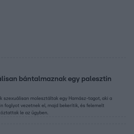
uálisan bántalmaznak egy palesztin
ák szexuálisan molesztáltak egy Hamász-tagot, aki a
 foglyot vezetnek el, majd bekerítik, és felemelt
rtóztattak le az ügyben.