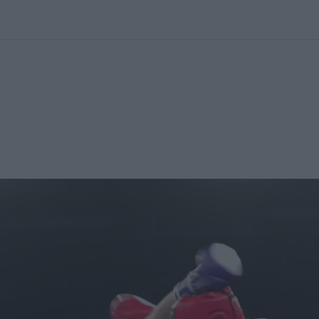
kolett
#
Időjárás
#
RTL műsor
#
Víz
#
Magyar Péter
#
Csillagjeg