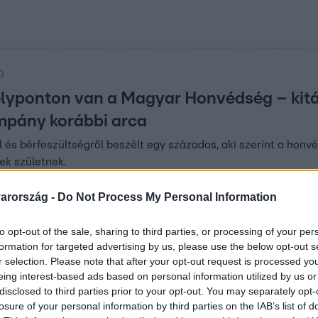
50
lyponton van a Magyar Honvédség – kitá
mpány korábbi arca
l és bérfeszültségről beszélt egy százados, aki szerint a honv
ek születnek.
arország -
Do Not Process My Personal Information
9
to opt-out of the sale, sharing to third parties, or processing of your per
ját pénzükön vásárolnak megfelelő felszer
formation for targeted advertising by us, please use the below opt-out s
Pálinkás százados
r selection. Please note that after your opt-out request is processed y
eing interest-based ads based on personal information utilized by us or
zter szerint sok katona saját pénzén vesz felszerelést, és a k
disclosed to third parties prior to your opt-out. You may separately opt-
és jöhet.
losure of your personal information by third parties on the IAB’s list of