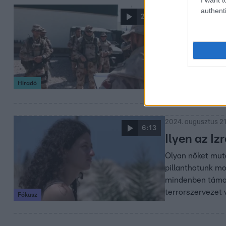
authenti
2024. október 22. 8
2:02
Fontos! Az
kormány
Mostantól az ors
- az országgyűlés
Híradó
kormánynak, ha m
csorbítása.
2024. augusztus 21
6:13
Ilyen az Iz
Olyan nőket muta
pillanthatunk mo
mindenben támog
terrorszervezet 
Fókusz