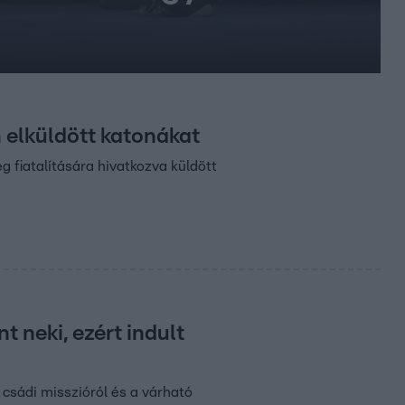
 elküldött katonákat
 fiatalítására hivatkozva küldött
t neki, ezért indult
 csádi misszióról és a várható