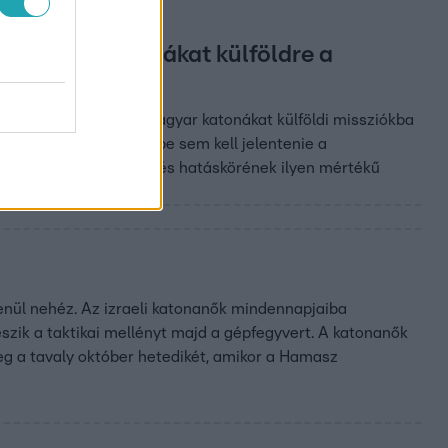
t magyar katonákat külföldre a
ozattal küldhetnek magyar katonákat külföldi missziókba
nt az ilyen döntéseket be sem kell jelentenie a
i döntés az országgyűlés hatáskörének ilyen mértékű
enül nehéz. Az izraeli katonanők mindennapjaiba
eszik a taktikai mellényt majd a gépfegyvert. A katonanők
 a tavaly október hetedikét, amikor a Hamasz