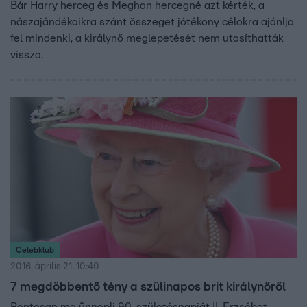
Bár Harry herceg és Meghan hercegné azt kérték, a
nászajándékaikra szánt összeget jótékony célokra ajánlja
fel mindenki, a királynő meglepetését nem utasíthatták
vissza.
Celebklub
2016. április 21. 10:40
7 megdöbbentő tény a szülinapos brit királynőről
Pontosan ma ünnepli 90. születésnapját II. Erzsébet.