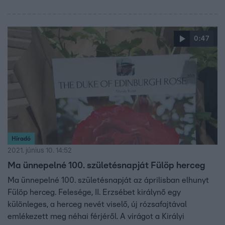
0:47
Híradó
2021. június 10. 14:52
Ma ünnepelné 100. születésnapját Fülöp herceg
Ma ünnepelné 100. születésnapját az áprilisban elhunyt
Fülöp herceg. Felesége, II. Erzsébet királynő egy
különleges, a herceg nevét viselő, új rózsafajtával
emlékezett meg néhai férjéről. A virágot a Királyi