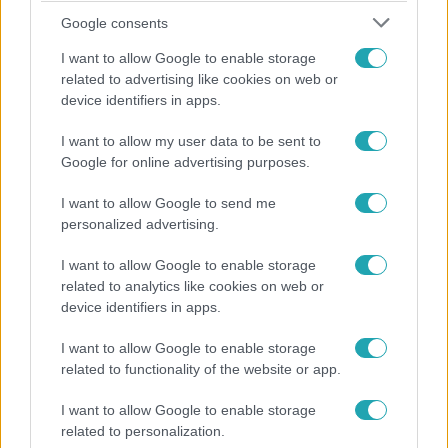
Tizenhatezer utcabállal ünneplik II. Erzsébet
Google consents
királynőt Angliában
I want to allow Google to enable storage
Az utcákra tódulnak az elmúlt két évben nagyrészt az
related to advertising like cookies on web or
otthonaikba zárt angolok.
device identifiers in apps.
I want to allow my user data to be sent to
Google for online advertising purposes.
I want to allow Google to send me
personalized advertising.
I want to allow Google to enable storage
related to analytics like cookies on web or
device identifiers in apps.
I want to allow Google to enable storage
related to functionality of the website or app.
Külföld
2022. május 3. 5:30
I want to allow Google to enable storage
related to personalization.
Egy csaló férkőzött II. Erzsébet testőrségébe