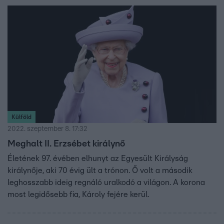
Külföld
2022. szeptember 8. 17:32
Meghalt II. Erzsébet királynő
Életének 97. évében elhunyt az Egyesült Királyság
királynője, aki 70 évig ült a trónon. Ő volt a második
leghosszabb ideig regnáló uralkodó a világon. A korona
most legidősebb fia, Károly fejére kerül.