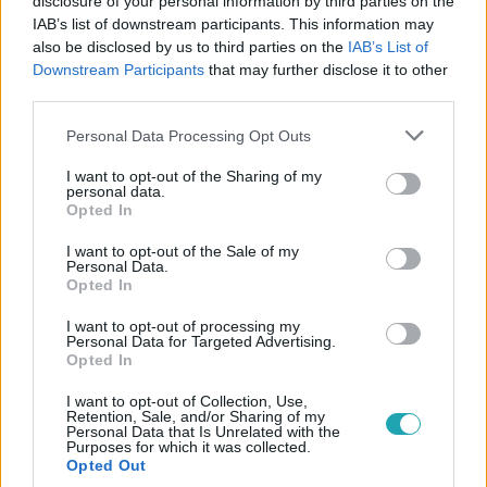
disclosure of your personal information by third parties on the
IAB’s list of downstream participants. This information may
Videón, ahogy aranyhintón vonul fel a
also be disclosed by us to third parties on the
IAB’s List of
hologramként újraélesztett fiatal II. Erzsébet
Downstream Participants
that may further disclose it to other
A királynő mindenhol ott van, még ott is, ahol nincs.
third parties.
Majdnem ekkora hír, hogy vasárnap este végül élőben is
Please note that this website/app uses one or more Google
Personal Data Processing Opt Outs
megjelent a jubileumi ünnepségen, az erkélyről szemlélt.
services and may gather and store information including but
not limited to your visit or usage behaviour. You may click to
I want to opt-out of the Sharing of my
personal data.
grant or deny consent to Google and its third-party tags to
Opted In
use your data for below specified purposes in below Google
consent section.
I want to opt-out of the Sale of my
Personal Data.
Opted In
I want to opt-out of processing my
Personal Data for Targeted Advertising.
Opted In
I want to opt-out of Collection, Use,
Retention, Sale, and/or Sharing of my
Personal Data that Is Unrelated with the
Purposes for which it was collected.
Külföld
Opted Out
2022. május 28. 11:56