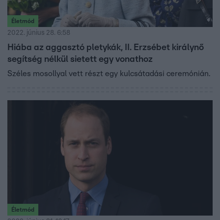
Életmód
2022. június 28. 6:58
Hiába az aggasztó pletykák, II. Erzsébet királynő
segítség nélkül sietett egy vonathoz
Széles mosollyal vett részt egy kulcsátadási ceremónián.
Életmód