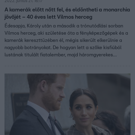
2022. június 21. 16:17
A kamerák előtt nőtt fel, és eldöntheti a monarchia
jövőjét – 40 éves lett Vilmos herceg
Édesapja, Károly után a második a trónutódlási sorban
Vilmos herceg, aki születése óta a fényképezőgépek és a
kamerák kereszttüzében él, mégis sikerült elkerülnie a
nagyobb botrányokat. De hogyan lett a szőke kisfiúból
lustának titulált fiatalember, majd háromgyerekes
édesapa? A herceg életének legfontosabb történéseit
vettük sorra.