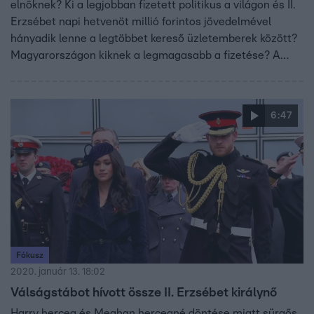
elnöknek? Ki a legjobban fizetett politikus a világon és II.
Erzsébet napi hetvenöt millió forintos jövedelmével
hányadik lenne a legtöbbet kereső üzletemberek között?
Magyarországon kiknek a legmagasabb a fizetése? A
Fókusz riportjában ezekre a kérdésekre kerestük a
választ!
6:47
Fókusz
2020. január 13. 18:02
Válságstábot hívott össze II. Erzsébet királynő
Harry herceg és Meghan hercegné döntése miatt sürgős