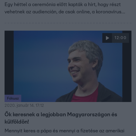
Egy héttel a ceremónia előtt kapták a hírt, hogy részt
vehetnek az audiencián, de csak online, a koronavírus
miatt. Ők a Buckingham palotában voltak, a Királynő
pedig a winsdori kastélyban.
12:00
Fókusz
2020. január 14. 17:12
Ők keresnek a legjobban Magyarországon és
külföldön!
Mennyit keres a pápa és mennyi a fizetése az amerikai