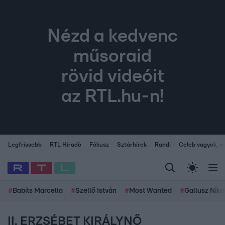
Nézd a kedvenc
műsoraid
rövid videóit
az RTL.hu-n!
Legfrissebb
RTL Híradó
Fókusz
Sztárhírek
Randi
Celeb vagyok, me
#
Babits Marcella
#
Szellő István
#
Most Wanted
#
Gallusz Niko
II. ERZSÉBET KIRÁLYNŐ