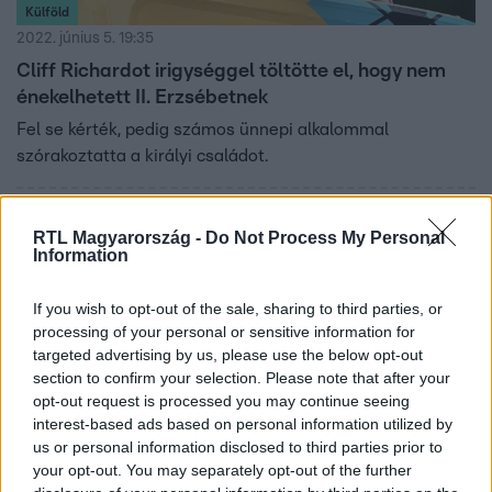
Külföld
2022. június 5. 19:35
Cliff Richardot irigységgel töltötte el, hogy nem
énekelhetett II. Erzsébetnek
Fel se kérték, pedig számos ünnepi alkalommal
szórakoztatta a királyi családot.
RTL Magyarország -
Do Not Process My Personal
Information
If you wish to opt-out of the sale, sharing to third parties, or
processing of your personal or sensitive information for
targeted advertising by us, please use the below opt-out
section to confirm your selection. Please note that after your
opt-out request is processed you may continue seeing
interest-based ads based on personal information utilized by
us or personal information disclosed to third parties prior to
Külföld
your opt-out. You may separately opt-out of the further
2022. június 5. 16:41