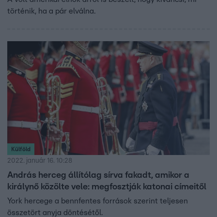
történik, ha a pár elválna.
Külföld
2022. január 16. 10:28
András herceg állítólag sírva fakadt, amikor a
királynő közölte vele: megfosztják katonai címeitől
York hercege a bennfentes források szerint teljesen
összetört anyja döntésétől.