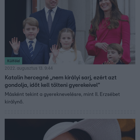
Külföld
2022. augusztus 13. 9:44
Katalin hercegné „nem királyi sarj, ezért azt
gondolja, időt kell tölteni gyerekeivel”
Másként tekint a gyereknevelésre, mint II. Erzsébet
királynő.