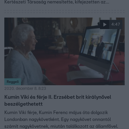
Kertészeti Társaság nemesítette, kifejezetten az
edinburghi herceg születésnapjára. A rózsát a királynő
jelenlétében ültették el a windsori kastély keleti
teraszának kertjében. Ezt korábban maga Fülöp herceg
4:47
segített kialakítani. A virágot egyébként bárki megveheti,
a befolyt összeg egy részéből a herceg nevét viselő
alapítványt támogatják.
Reggeli
2020. december 8. 8:23
Kumin Viki és férje II. Erzsébet brit királynővel
beszélgethetett
Kumin Viki férje, Kumin Ferenc május óta dolgozik
Londonban nagykövetként. Egy nagykövet onnantól
számít nagykövetnek, miután találkozott az államfővel.