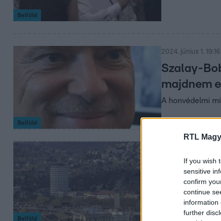
Belföld
2024. június 1. 19:16
Szalay-Bobr
majdnem eg
A honvédelmi min
Belföld
RTL Magy
2024. május 31. 12:
If you wish 
Garancsi
sensitive in
Istvánék
confirm you
continue se
bekebelezi
information 
Körszállót
further disc
Belföld