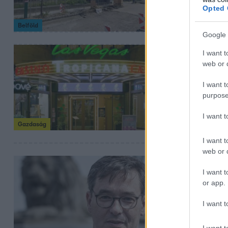
Opted 
Belföld
Google 
2024. május 28. 14
I want t
web or d
8,4 milliár
Garancsi I
I want t
purpose
Garancsi Istvánn
milliárd forint jár
I want 
Gazdaság
I want t
web or d
2023. szeptember 2
I want t
Karácsony 
or app.
milliárdos
I want t
Továbbra is Orbá
I want t