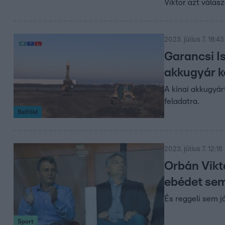
Viktor azt válas
2023. július 7. 18:43
Garancsi Is
akkugyár k
A kínai akkugyár
feladatra.
Belföld
2023. július 7. 12:18
Orbán Vikt
ebédet sem
És reggeli sem já
Sport