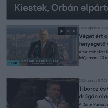
Kiestek, Orbán elpárt
2026. április 5. 16:5
3:04
Véget ért a
fenyegető 
A turisták előtt 
felújítására 20 m
Híradó
2024. június 5. 7:28
Tiborcz és
drágán ela
A Dürer Parkért 