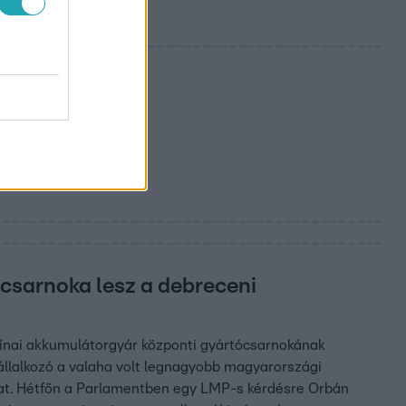
 István cége
 csarnoka lesz a debreceni
kínai akkumulátorgyár központi gyártócsarnokának
 vállalkozó a valaha volt legnagyobb magyarországi
ogat. Hétfőn a Parlamentben egy LMP-s kérdésre Orbán