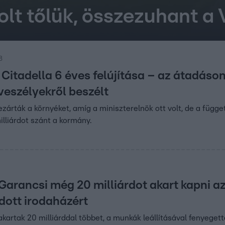
olt tőlük, összezuhant a
8
 Citadella 6 éves felújítása – az átadáso
veszélyekről beszélt
lezárták a környéket, amíg a miniszterelnök ott volt, de a függ
illiárdot szánt a kormány.
 Garancsi még 20 milliárdot akart kapni a
dott irodaházért
akartak 20 milliárddal többet, a munkák leállításával fenyegett