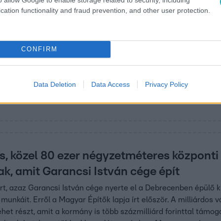
cation functionality and fraud prevention, and other user protection.
1
CONFIRM
az engedélyt: Habony Árpád és Garancsi
z online sportfogadásba
Data Deletion
Data Access
Privacy Policy
senytársat kapott.
s, közel 80 ezer négyzetméteres központi
k, amit Garancsi István cége épít
rt, azaz Garancsi István cége nyerte el a Debrecenben épülő 
 munkáit. Erről a Magyar Építők lapja írt először. A milliárdos
et részt, amit a kormány is több százmilliárd forinttal tám