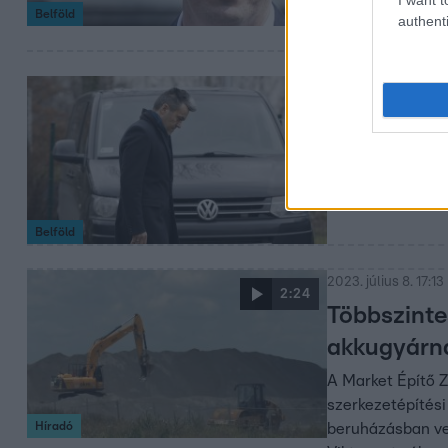
Belföld
authenti
2023. július 10. 19:2
Megkapták 
beszállt a
A TippmixPro ver
Belföld
2023. július 8. 17:13
2:24
Többszinte
akkugyárna
A Market Építő Z
szerkezetépítési
Híradó
beruházásban veh