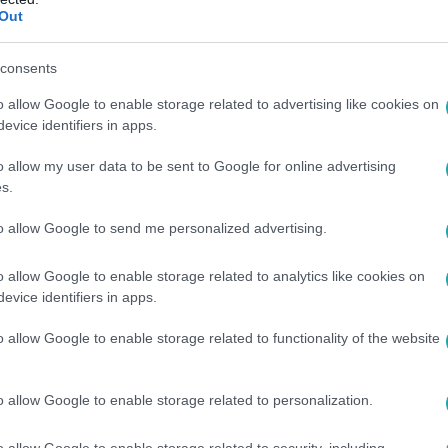
Out
consents
:50
o allow Google to enable storage related to advertising like cookies on
evice identifiers in apps.
d forintot húzott a kaszinókból
stván és Habony Árpád
o allow my user data to be sent to Google for online advertising
s.
ak 5,6 milliárd forint, Habony Árpádnak pedig 2,8
.
to allow Google to send me personalized advertising.
o allow Google to enable storage related to analytics like cookies on
evice identifiers in apps.
8. 7:54
o allow Google to enable storage related to functionality of the website
Gergely a közgyűlést megkerülve hagyta 
 cégével szerződjön
o allow Google to enable storage related to personalization.
n barátja, Garancsi István értékesítheti Budapest 44 ezer oszl
o allow Google to enable storage related to security, including