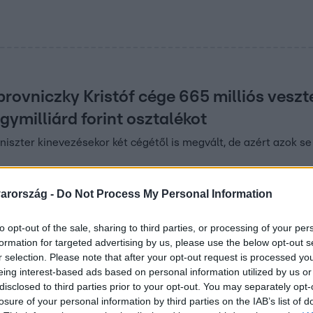
ovniczky Kristóf cége 665 milliós veszte
ymilliárd forint osztalékot
iszter kinevezésekor két cégétől is megvált, de azért azok se 
arország -
Do Not Process My Personal Information
05
to opt-out of the sale, sharing to third parties, or processing of your per
formation for targeted advertising by us, please use the below opt-out s
r selection. Please note that after your opt-out request is processed y
eing interest-based ads based on personal information utilized by us or
k a
disclosed to third parties prior to your opt-out. You may separately opt-
losure of your personal information by third parties on the IAB’s list of