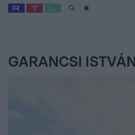
#
Babits Marcella
#
Szellő István
#
Most Wanted
#
Gallusz Ni
GARANCSI ISTVÁ