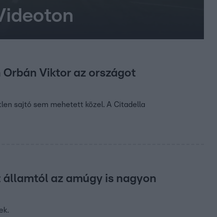
 Videoton
n Orbán Viktor az országot
etlen sajtó sem mehetett közel. A Citadella
z államtól az amúgy is nagyon
ek.