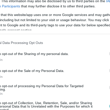
. This information may also be disclosed by us to third parties on the
IA
a
Participants
that may further disclose it to other third parties.
 that this website/app uses one or more Google services and may gath
including but not limited to your visit or usage behaviour. You may click 
 to Google and its third-party tags to use your data for below specifi
ogle consent section.
:52
0 milliárdért, titokban vesz NER-es cég
l Data Processing Opt Outs
költ el az állam csaknem 600 milliárd forintot irodaházakra, a
o opt-out of the Sharing of my personal data.
 veszik meg. Erről ma a 24.hu és a Válasz Online is írt. Karác
In
l ára, amit a miniszterelnök közvetlen családtagjai és legköz
tek energiatakarékosak, és ezzel sokat spórolnak majd.
o opt-out of the Sale of my Personal Data.
In
to opt-out of processing my Personal Data for Targeted
02
ing.
In
szép csendben megvásárolja a Dürer Par
o opt-out of Collection, Use, Retention, Sale, and/or Sharing
 információi szerint 120 milliárd forintért megveszi a Városlig
ersonal Data that Is Unrelated with the Purposes for which it
orintot már ki is fizetett.
lected.