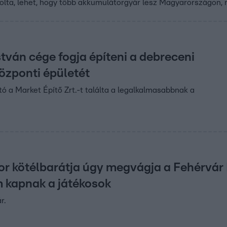
zolta, lehet, hogy több akkumulátorgyár lesz Magyarországon, 
tván cége fogja építeni a debreceni
özponti épületét
tó a Market Építő Zrt.-t találta a legalkalmasabbnak a
or kötélbarátja úgy megvágja a Fehérvár
 kapnak a játékosok
r.