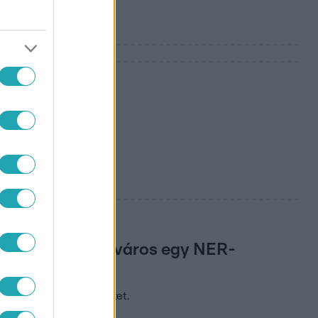
jóvá, hogy a főváros egy NER-
opán a reklámfelületeket.