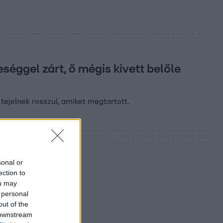
séggel zárt, ő mégis kivett belőle
tejelnek rosszul, amiket megtartott.
sonal or
ection to
ou may
 personal
out of the
 downstream