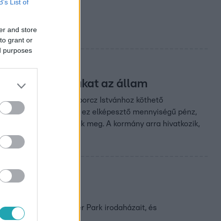
B’s List of
er and store
to grant or
ed purposes
ektől irodaházakat az állam
melyeknek egy részét Tiborcz Istvánhoz köthető
sony Gergely azt mondta: ez elképesztő mennyiségű pénz,
vetlenebb barátai kapnak meg. A kormány arra hivatkozik,
k irodaházait
et mellett épített Dürer Park irodaházait, és