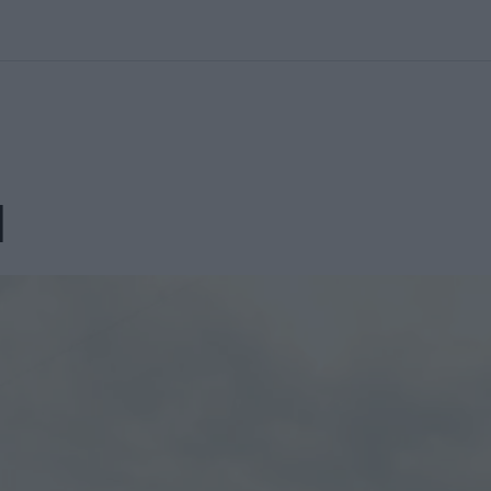
kolett
#
Időjárás
#
RTL műsor
#
Víz
#
Magyar Péter
#
Csillagjeg
N