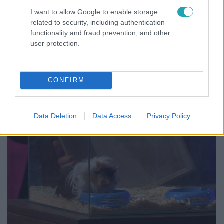
I want to allow Google to enable storage
related to security, including authentication
Belföld
functionality and fraud prevention, and other
2022. december 19. 15:13
user protection.
Boldog István a döntő után: egy keresztény csapat
ma legyőzött egy afrikait
A volt fideszes képviselő szerint Isten segítette az
CONFIRM
argentinokat.
Data Deletion
Data Access
Privacy Policy