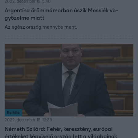
2022. december 19. 5:40
Argentína örömmámorban úszik Messiék vb-
győzelme miatt
Az egész ország mennybe ment.
Belföld
2022. december 18. 19:39
Németh Szilárd: Fehér, keresztény, európai
értékeket képviselő ország lett a világbajnok