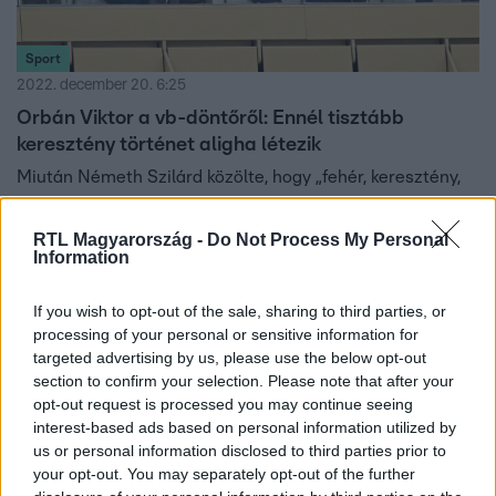
Sport
2022. december 20. 6:25
Orbán Viktor a vb-döntőről: Ennél tisztább
keresztény történet aligha létezik
Miután Németh Szilárd közölte, hogy „fehér, keresztény,
európai értékeket képviselő ország lett a világbajnok”, és
Boldog István arról beszélt, hogy „egy keresztény csapat
RTL Magyarország -
Do Not Process My Personal
Information
legyőzött egy afrikait”, a kormányfő a Nemzeti Sportnak
adott exkluzív interjúban folytatta a katari foci-vb
értékelését.
If you wish to opt-out of the sale, sharing to third parties, or
processing of your personal or sensitive information for
targeted advertising by us, please use the below opt-out
section to confirm your selection. Please note that after your
opt-out request is processed you may continue seeing
interest-based ads based on personal information utilized by
us or personal information disclosed to third parties prior to
your opt-out. You may separately opt-out of the further