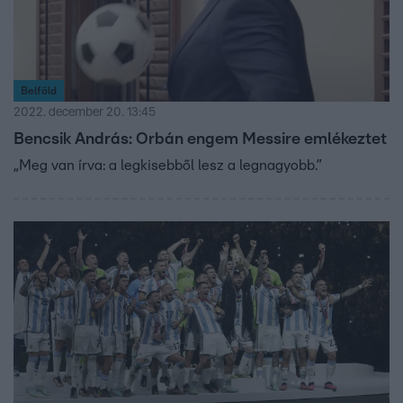
Belföld
2022. december 20. 13:45
Bencsik András: Orbán engem Messire emlékeztet
„Meg van írva: a legkisebből lesz a legnagyobb.”