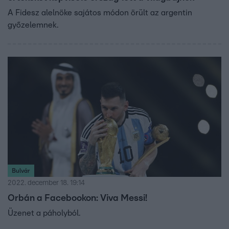
A Fidesz alelnöke sajátos módon örült az argentin
győzelemnek.
Bulvár
2022. december 18. 19:14
Orbán a Facebookon: Viva Messi!
Üzenet a páholyból.