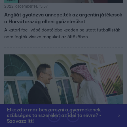
2022. december 14. 15:57
Angliát gyalázva ünnepelték az argentin játékosok
a Horvátország elleni győzelmüket
A katari foci-vébé döntőjébe kedden bejutott futballisták
nem fogták vissza magukat az öltözőben.
Elkezdte már beszerezni a gyermekének
szükséges tanszereket az idei tanévre? -
Belföld
Szavazz itt!
2022. december 14. 12:01