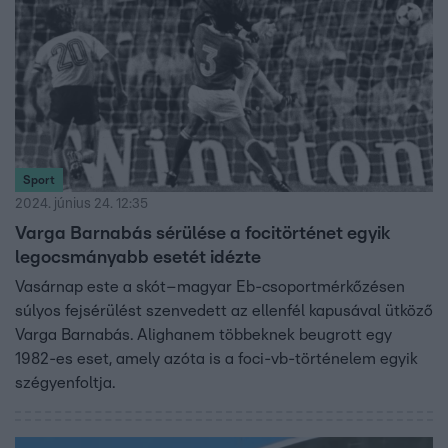
nyomába.
Sport
2024. június 24. 12:35
Varga Barnabás sérülése a focitörténet egyik
legocsmányabb esetét idézte
Vasárnap este a skót–magyar Eb-csoportmérkőzésen
súlyos fejsérülést szenvedett az ellenfél kapusával ütköző
Varga Barnabás. Alighanem többeknek beugrott egy
1982-es eset, amely azóta is a foci-vb-történelem egyik
szégyenfoltja.