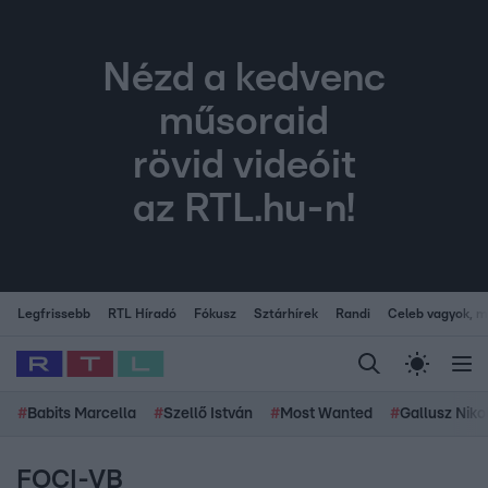
Nézd a kedvenc
műsoraid
rövid videóit
az RTL.hu-n!
Legfrissebb
RTL Híradó
Fókusz
Sztárhírek
Randi
Celeb vagyok, me
#
Babits Marcella
#
Szellő István
#
Most Wanted
#
Gallusz Niko
FOCI-VB