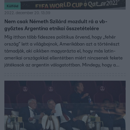
Külföld
2022. december 20. 13:39
Nem csak Németh Szilárd mozdult rá a vb-
győztes Argentína etnikai összetételére
Míg itthon több fideszes politikus örvend, hogy „fehér
ország” lett a világbajnok, Amerikában azt a történészt
támadják, aki cikkben magyarázta el, hogy más latin-
amerikai országokkal ellentétben miért nincsenek fekete
játékosok az argentin válogatottban. Mindegy, hogy a
történész mit állít, a magyar jobboldali médiától is
megkapja a magáét.