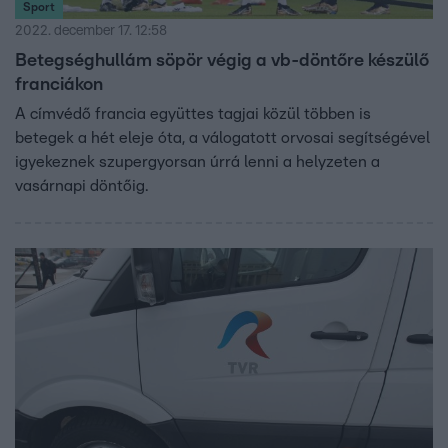
Sport
2022. december 17. 12:58
Betegséghullám söpör végig a vb-döntőre készülő
franciákon
A címvédő francia együttes tagjai közül többen is
betegek a hét eleje óta, a válogatott orvosai segítségével
igyekeznek szupergyorsan úrrá lenni a helyzeten a
vasárnapi döntőig.