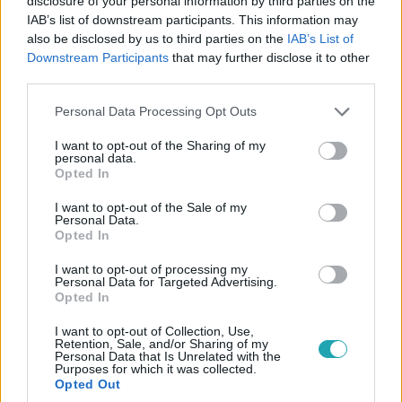
disclosure of your personal information by third parties on the
IAB’s list of downstream participants. This information may
also be disclosed by us to third parties on the
IAB’s List of
Downstream Participants
that may further disclose it to other
third parties.
Belföld
2022. december 19. 18:14
Please note that this website/app uses one or more Google
Personal Data Processing Opt Outs
services and may gather and store information including but
Szabó Tímea Németh Szilárdnak: Istenem, te
not limited to your visit or usage behaviour. You may click to
I want to opt-out of the Sharing of my
ostoba, rasszista bugris, te!
personal data.
grant or deny consent to Google and its third-party tags to
Opted In
A képviselő szerint azért kell megfizetni a tanárokat, hogy
use your data for below specified purposes in below Google
ne olyan emberek kerüljenek ki az iskolákból, mint a
consent section.
I want to opt-out of the Sale of my
Personal Data.
Fidesz alelnöke.
Opted In
I want to opt-out of processing my
Personal Data for Targeted Advertising.
Opted In
I want to opt-out of Collection, Use,
Retention, Sale, and/or Sharing of my
Personal Data that Is Unrelated with the
Purposes for which it was collected.
Opted Out