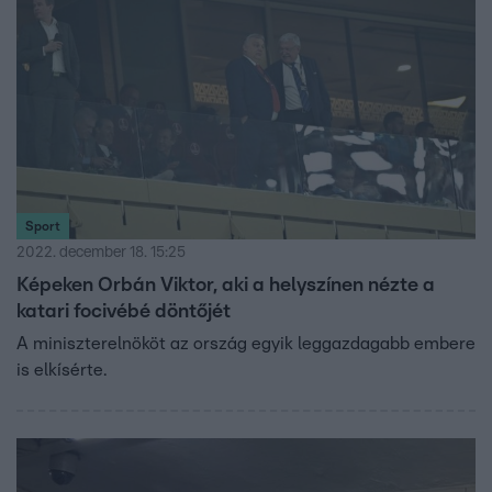
Sport
2022. december 18. 15:25
Képeken Orbán Viktor, aki a helyszínen nézte a
katari focivébé döntőjét
A miniszterelnököt az ország egyik leggazdagabb embere
is elkísérte.