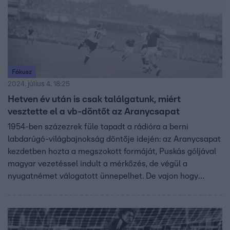
Fókusz
2024. július 4. 18:25
Hetven év után is csak találgatunk, miért
vesztette el a vb-döntőt az Aranycsapat
1954-ben százezrek füle tapadt a rádióra a berni
labdarúgó-világbajnokság döntője idején: az Aranycsapat
kezdetben hozta a megszokott formáját, Puskás góljával
magyar vezetéssel indult a mérkőzés, de végül a
nyugatnémet válogatott ünnepelhet. De vajon hogy
fordulhatott elő, hogy a magyar válogatott kikapott az
NSZK-tól, akiket korábban 8:3-ra páholtak el? A Fókusz
riportjában szakértőkkel, futball-megszállottakkal, és
archív felvételekkel eredtünk a hetven éves rejtély