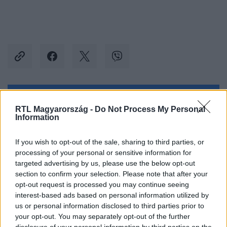
Kövess minket, és értesülj a friss hírekről a
RTL Magyarország -
Do Not Process My Personal
Facebookon is!
Information
If you wish to opt-out of the sale, sharing to third parties, or
Követem
processing of your personal or sensitive information for
targeted advertising by us, please use the below opt-out
section to confirm your selection. Please note that after your
opt-out request is processed you may continue seeing
interest-based ads based on personal information utilized by
us or personal information disclosed to third parties prior to
#
EURÓPA
#
TUDOMÁNY-TECH
your opt-out. You may separately opt-out of the further