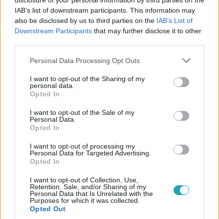
disclosure of your personal information by third parties on the
#
MESTERSÉGES INTELLIGENCIA
#
EP-VÁLASZTÁS
IAB’s list of downstream participants. This information may
#
EURÓPAI PARLAMENTI VÁLASZTÁS 2024
#
ÁLHÍR
also be disclosed by us to third parties on the
IAB’s List of
Downstream Participants
that may further disclose it to other
#
DEZINFORMÁCIÓ
#
FÉLRETÁJÉKOZTATÁS
#
CHATBOT
third parties.
#
CHATGPT
#
OPENAI
#
GOOGLE
#
MICROSOFT
Please note that this website/app uses one or more Google
Personal Data Processing Opt Outs
services and may gather and store information including but
#
JELENTÉS
not limited to your visit or usage behaviour. You may click to
I want to opt-out of the Sharing of my
personal data.
grant or deny consent to Google and its third-party tags to
Opted In
use your data for below specified purposes in below Google
consent section.
I want to opt-out of the Sale of my
Personal Data.
Opted In
I want to opt-out of processing my
Népszerű
Personal Data for Targeted Advertising.
Opted In
I want to opt-out of Collection, Use,
Retention, Sale, and/or Sharing of my
Personal Data that Is Unrelated with the
Purposes for which it was collected.
Opted Out