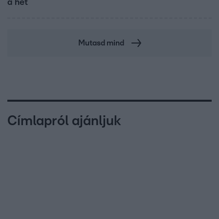
a hét
Mutasd mind
Címlapról ajánljuk