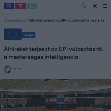
Legfrissebb
RTL Híradó
Fókusz
Sztárhírek
Randi
Celeb vagyok, me
#
Babits Marcella
#
Szellő István
#
Most Wanted
#
Gallusz Niko
Címlap
›
Európa
›
Álhíreket terjeszt az EP-választásról a mesterséges intelligencia
Európa
Álhíreket terjeszt az EP-választásról
a mesterséges intelligencia
rtl.hu