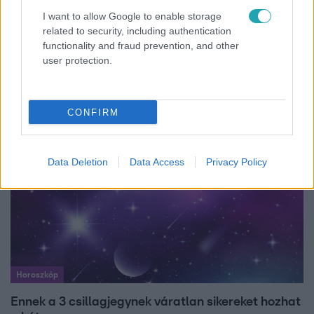
I want to allow Google to enable storage
related to security, including authentication
Bulvár
functionality and fraud prevention, and other
user protection.
"Nekem ő volt a herceg fehér lovon" - Széphalmi
Juliska nem bánja, hogy hozzáment Sánta Lacihoz
CONFIRM
Data Deletion
Data Access
Privacy Policy
Horoszkóp
Ennek a 3 csillagjegynek váratlan sikereket hozhat