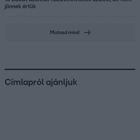
jönnek értük
Mutasd mind
Címlapról ajánljuk