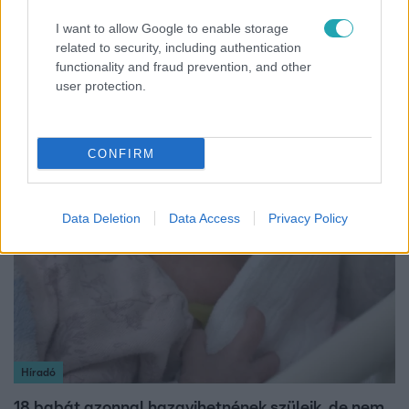
I want to allow Google to enable storage
Reggeli
related to security, including authentication
functionality and fraud prevention, and other
Életműdíjat kapott Anyácska: a Sziget Fesztivál a
user protection.
gyermekotthonok fiataljaiért végzett évtizedes
munkáját ismerte el
CONFIRM
3:46
Data Deletion
Data Access
Privacy Policy
Híradó
18 babát azonnal hazavihetnének szüleik, de nem