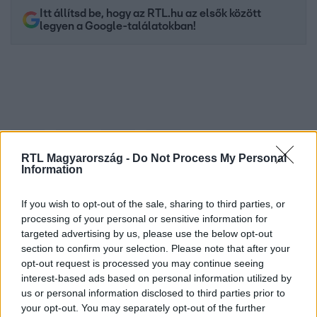
Itt állítsd be, hogy az RTL.hu az elsők között
legyen a Google-találatokban!
RTL Magyarország -
Do Not Process My Personal
Information
If you wish to opt-out of the sale, sharing to third parties, or
Kövess minket, és értesülj a friss hírekről a
processing of your personal or sensitive information for
Facebookon is!
targeted advertising by us, please use the below opt-out
section to confirm your selection. Please note that after your
opt-out request is processed you may continue seeing
Követem
interest-based ads based on personal information utilized by
us or personal information disclosed to third parties prior to
your opt-out. You may separately opt-out of the further