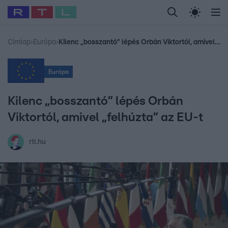
Legfrissebb
RTL Híradó
Fókusz
Sztárhírek
Randi
Celeb vagyok, me
#
Babits Marcella
#
Szellő István
#
Most Wanted
#
Gallusz Niko
Címlap
›
Európa
›
Kilenc „bosszantó” lépés Orbán Viktortól, amivel „felhúzta” az EU-t
Európa
Kilenc „bosszantó” lépés Orbán
Viktortól, amivel „felhúzta” az EU-t
rtl.hu