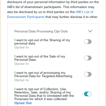
disclosure of your personal information by third parties on the
IAB’s list of downstream participants. This information may
also be disclosed by us to third parties on the
IAB’s List of
#
EURÓPA
#
BRÜSSZEL
#
EURÓPAI TANÁCS
Downstream Participants
that may further disclose it to other
third parties.
#
EURÓPAI BIZOTTSÁG
#
UKRAJNA
#
ORBÁN VIKTOR
Please note that this website/app uses one or more Google
Personal Data Processing Opt Outs
#
VÉTÓ
services and may gather and store information including but
not limited to your visit or usage behaviour. You may click to
I want to opt-out of the Sharing of my
personal data.
grant or deny consent to Google and its third-party tags to
Opted In
use your data for below specified purposes in below Google
consent section.
I want to opt-out of the Sale of my
Personal Data.
Opted In
Népszerű
I want to opt-out of processing my
Personal Data for Targeted Advertising.
Opted In
I want to opt-out of Collection, Use,
Retention, Sale, and/or Sharing of my
Personal Data that Is Unrelated with the
Purposes for which it was collected.
Opted Out