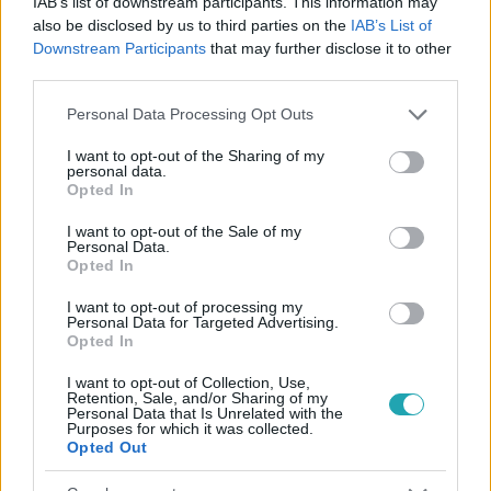
IAB’s list of downstream participants. This information may
also be disclosed by us to third parties on the
IAB’s List of
#
ÉLETMÓD
#
MENTÁLIS EGÉSZSÉG
#
ÖNISMERET
Downstream Participants
that may further disclose it to other
third parties.
#
LÉLEK
#
PSZICHOLÓGIA
#
SZERELEM
Please note that this website/app uses one or more Google
#
AGYKUTATÁS
#
SZERETET TÍPUSAI
Personal Data Processing Opt Outs
services and may gather and store information including but
#
NEUROBIOLÓGIA
not limited to your visit or usage behaviour. You may click to
I want to opt-out of the Sharing of my
personal data.
grant or deny consent to Google and its third-party tags to
Opted In
use your data for below specified purposes in below Google
consent section.
I want to opt-out of the Sale of my
Personal Data.
Opted In
I want to opt-out of processing my
Personal Data for Targeted Advertising.
Népszerű
Opted In
I want to opt-out of Collection, Use,
Retention, Sale, and/or Sharing of my
Personal Data that Is Unrelated with the
Purposes for which it was collected.
Opted Out