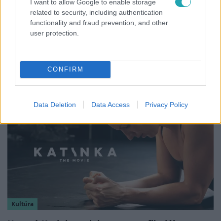
I want to allow Google to enable storage
related to security, including authentication
functionality and fraud prevention, and other
Fókusz
user protection.
Mindössze 214-en élnek a borsodi
zsákfaluban, ahol egyetlen játszótér jelenti a
nyári szünetet
CONFIRM
Data Deletion
Data Access
Privacy Policy
Kultúra