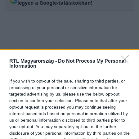
legyen a Google-találatokban!
RTL Magyarország -
Do Not Process My Personal
Information
If you wish to opt-out of the sale, sharing to third parties, or
Kövess minket, és értesülj a friss
processing of your personal or sensitive information for
hírekről a Facebookon is!
targeted advertising by us, please use the below opt-out
section to confirm your selection. Please note that after your
opt-out request is processed you may continue seeing
Követem
interest-based ads based on personal information utilized by
us or personal information disclosed to third parties prior to
your opt-out. You may separately opt-out of the further
disclosure of your personal information by third parties on the