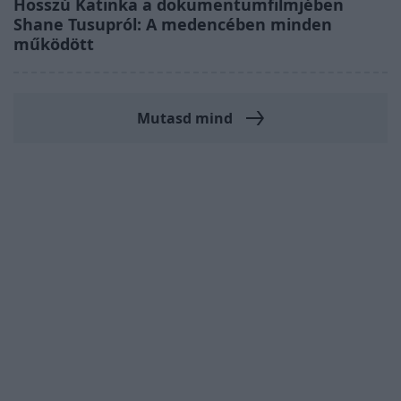
Hosszú Katinka a dokumentumfilmjében
Shane Tusupról: A medencében minden
működött
Mutasd mind