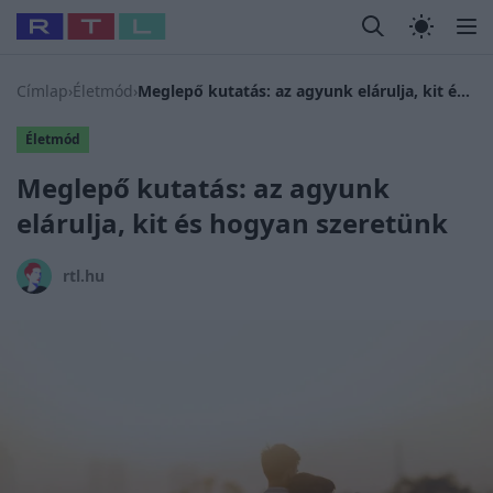
Legfrissebb
RTL Híradó
Fókusz
Sztárhírek
Randi
Celeb vagyok
#
Babits Marcella
#
Szellő István
#
Most Wanted
#
Gallusz N
Címlap
›
Életmód
›
Meglepő kutatás: az agyunk elárulja, kit és hogyan szeretünk
Életmód
Meglepő kutatás: az agyunk
elárulja, kit és hogyan szeretünk
rtl.hu