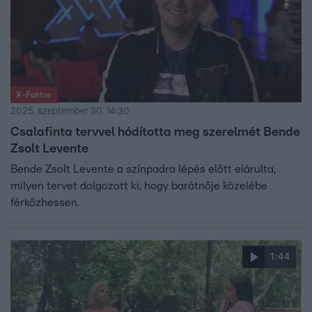
X-Faktor
2025. szeptember 30. 14:30
Csalafinta tervvel hódította meg szerelmét Bende
Zsolt Levente
Bende Zsolt Levente a színpadra lépés előtt elárulta,
milyen tervet dolgozott ki, hogy barátnője közelébe
férkőzhessen.
1:44