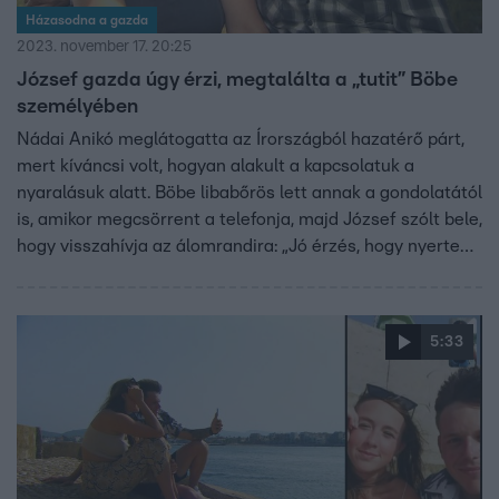
Házasodna a gazda
2023. november 17. 20:25
József gazda úgy érzi, megtalálta a „tutit” Böbe
személyében
Nádai Anikó meglátogatta az Írországból hazatérő párt,
mert kíváncsi volt, hogyan alakult a kapcsolatuk a
nyaralásuk alatt. Böbe libabőrös lett annak a gondolatától
is, amikor megcsörrent a telefonja, majd József szólt bele,
hogy visszahívja az álomrandira: „Jó érzés, hogy nyertem,
és őt nyertem.”
5:33