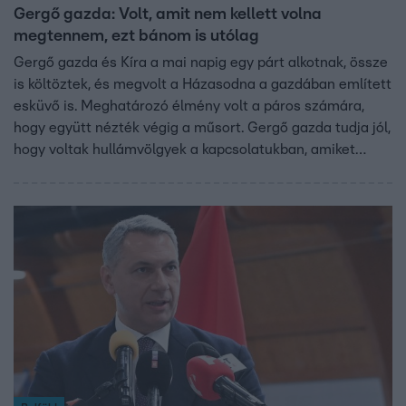
Gergő gazda: Volt, amit nem kellett volna
megtennem, ezt bánom is utólag
Gergő gazda és Kíra a mai napig egy párt alkotnak, össze
is költöztek, és megvolt a Házasodna a gazdában említett
esküvő is. Meghatározó élmény volt a páros számára,
hogy együtt nézték végig a műsort. Gergő gazda tudja jól,
hogy voltak hullámvölgyek a kapcsolatukban, amiket
azóta megbánt, de nem szégyell, hiszen az a
legfontosabb a számára, hogy megismerhette Kírát:
„Olyan hálás vagyok ennek a műsornak, hogy az
hihetetlen” – mondta a gazda, aki az álomnyaralásukról,
az együttélésről, a Kírával való közös projektjükről, és
jövőbeli terveikről is mesélt az rtl.hu kamerájának.