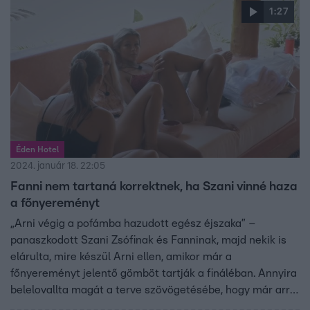
1:27
Éden Hotel
2024. január 18. 22:05
Fanni nem tartaná korrektnek, ha Szani vinné haza
a főnyereményt
„Arni végig a pofámba hazudott egész éjszaka” –
panaszkodott Szani Zsófinak és Fanninak, majd nekik is
elárulta, mire készül Arni ellen, amikor már a
főnyereményt jelentő gömböt tartják a fináléban. Annyira
belelovallta magát a terve szövögetésébe, hogy már arról
is elkezdett fantáziálni, hogy a Reggeliben hogyan