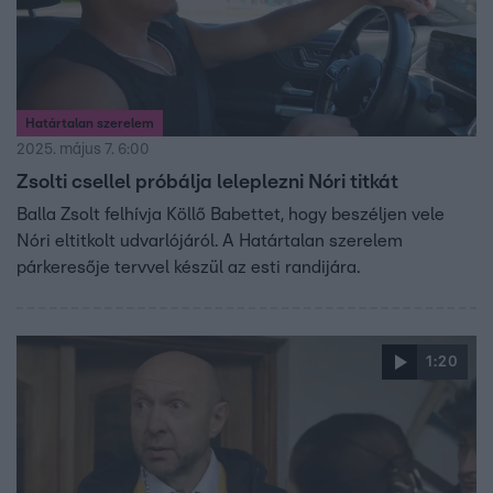
Határtalan szerelem
2025. május 7. 6:00
Zsolti csellel próbálja leleplezni Nóri titkát
Balla Zsolt felhívja Köllő Babettet, hogy beszéljen vele
Nóri eltitkolt udvarlójáról. A Határtalan szerelem
párkeresője tervvel készül az esti randijára.
1:20