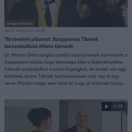
Drága örökösök
2024. május 30. 20:45
Történelmi pillanat: Szappanos Tibinek
korszakalkotó ötlete támadt
Dr. Marosi Gitta sürgős családi összejövetelt szervezett a
Szappanos házba, hogy beavassa őket a fejleményekbe.
Kálmán szabadulhat a szerb fogságból, de ennek van egy
feltétele, amire Tibinek természetesen már van is egy
terve. Mónika maga sem hitte el, hogy jó ötletnek tartja
féltestvére elképzelését.
0:28