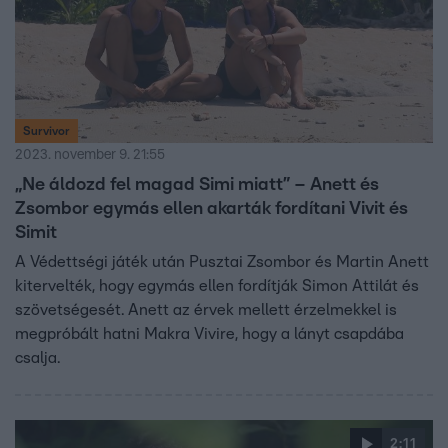
Survivor
2023. november 9. 21:55
„Ne áldozd fel magad Simi miatt” – Anett és
Zsombor egymás ellen akarták fordítani Vivit és
Simit
A Védettségi játék után Pusztai Zsombor és Martin Anett
kitervelték, hogy egymás ellen fordítják Simon Attilát és
szövetségesét. Anett az érvek mellett érzelmekkel is
megpróbált hatni Makra Vivire, hogy a lányt csapdába
csalja.
2:11