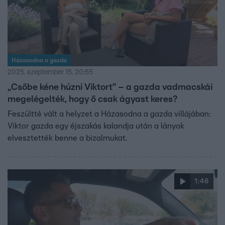
Házasodna a gazda
2025. szeptember 15. 20:55
„Csőbe kéne húzni Viktort” – a gazda vadmacskái
megelégelték, hogy ő csak ágyast keres?
Feszültté vált a helyzet a Házasodna a gazda villájában:
Viktor gazda egy éjszakás kalandja után a lányok
elvesztették benne a bizalmukat.
1:46