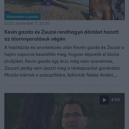
Házasodna a gazda
2023. november 17. 20:25
Kevin gazda és Zsuzsi rendhagyó döntést hozott
az álomnyaralásuk végén
A hajókázás és snorkelezés után Kevén gazda és Zsuzsi a
hajón napozva beszélték meg, hogyan képzelik el közös
jövőjüket. Kevin gazda úgy érzi, még nem szerelmes,
Zsuzsit pedig nem ijeszti meg a távkapcsolat gondolata.
Miután kiértek a szárazföldre, felhívták Nádai Anikót,
hogy elmeséljék neki, mire jutottak az álomrandi végén.
4:55