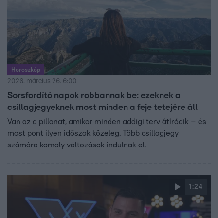
Horoszkóp
2026. március 26. 6:00
Sorsfordító napok robbannak be: ezeknek a
csillagjegyeknek most minden a feje tetejére áll
Van az a pillanat, amikor minden addigi terv átíródik – és
most pont ilyen időszak közeleg. Több csillagjegy
számára komoly változások indulnak el.
1:24