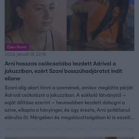
Éden Hotel
2024. január 18. 22:10
Arni hosszas csókcsatába kezdett Adrival a
jakuzziban, ezért Szani bosszúhadjáratot indít
ellene
Szani alig akart hinni a szemének, amikor meglátta párját
Adrival csókolózni a jakuzziban. A sokkoló látványtól –
saját állítása szerint – hevesebben kezdett dobogni a
szíve, elkapta a hányinger, és úgy érezte, Arni pofátlanul
elárulta őt. Mérgében és megalázottságában ki is eszelt
egy hadjáratot a srác ellen. Túlzott bosszúvágya azonban
nem igazán nyerte el Fanni tetszését.