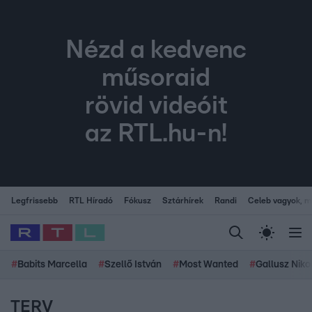
Nézd a kedvenc
műsoraid
rövid videóit
az RTL.hu-n!
Legfrissebb
RTL Híradó
Fókusz
Sztárhírek
Randi
Celeb vagyok, me
#
Babits Marcella
#
Szellő István
#
Most Wanted
#
Gallusz Niko
TERV