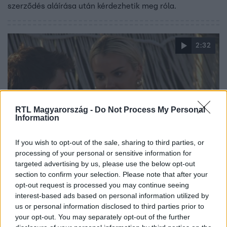
szerződés aláírása után kérdezhetik meg róla.
2:32
RTL Magyarország -
Do Not Process My Personal
Information
If you wish to opt-out of the sale, sharing to third parties, or
Éden Hotel
processing of your personal or sensitive information for
2024. január 2. 22:30
targeted advertising by us, please use the below opt-out
Csenge: Szeretném kirakni Szanit a következő
section to confirm your selection. Please note that after your
opt-out request is processed you may continue seeing
párválasztó során
interest-based ads based on personal information utilized by
Mivel a sombrerós játékban Csenge győzedelmeskedett,
us or personal information disclosed to third parties prior to
ő dönthetett a többiek sorsáról, és kicsit
your opt-out. You may separately opt-out of the further
megbolygathatta a luxushotel életét. Mivel megfogadta