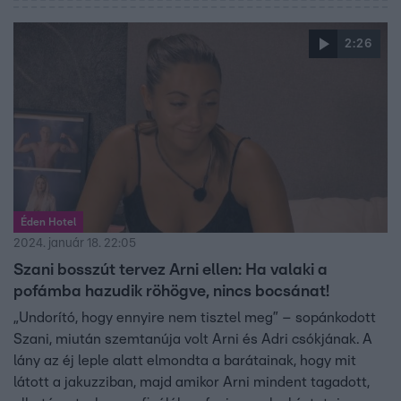
nyilatkozik majd a tettéről. Fanninak azonban egy kicsit
sem tetszettek a lány szavai.
2:26
Éden Hotel
2024. január 18. 22:05
Szani bosszút tervez Arni ellen: Ha valaki a
pofámba hazudik röhögve, nincs bocsánat!
„Undorító, hogy ennyire nem tisztel meg” – sopánkodott
Szani, miután szemtanúja volt Arni és Adri csókjának. A
lány az éj leple alatt elmondta a barátainak, hogy mit
látott a jakuzziban, majd amikor Arni mindent tagadott,