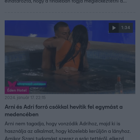
elhatározta, hogy a fináléban fogja megleckéztetni a
srácot.
1:34
Éden Hotel
2024. január 17. 22:15
Arni és Adri forró csókkal hevítik fel egymást a
medencében
Arni nem tagadja, hogy vonzódik Adrihoz, majd ki is
használja az alkalmat, hogy közelebb kerüljön a lányhoz.
Amikor Szani tudomást szerez a srác tettéről, elkezd