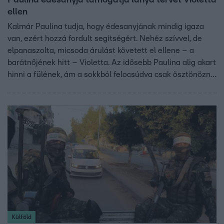
ellen
Kalmár Paulina tudja, hogy édesanyjának mindig igaza
van, ezért hozzá fordult segítségért. Nehéz szívvel, de
elpanaszolta, micsoda árulást követett el ellene – a
barátnőjének hitt – Violetta. Az idősebb Paulina alig akart
hinni a fülének, ám a sokkból felocsúdva csak ösztönözni
tudta lánya tervét a barátnője ellen.
Külföld