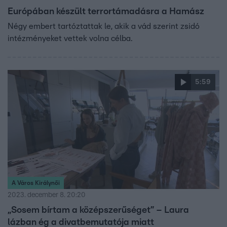
Európában készült terrortámadásra a Hamász
Négy embert tartóztattak le, akik a vád szerint zsidó
intézményeket vettek volna célba.
5:59
A Város Királynői
2023. december 8. 20:20
„Sosem bírtam a középszerűséget” – Laura
lázban ég a divatbemutatója miatt