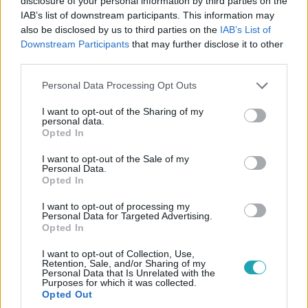
disclosure of your personal information by third parties on the
magának, hogy mindenáron kiejti Szanit a játékból, addig
IAB’s list of downstream participants. This information may
also be disclosed by us to third parties on the
IAB’s List of
csűrte-csavarta a szálakat, míg az ellenségének a lehető
Downstream Participants
that may further disclose it to other
legrosszabb opciót találta ki.
third parties.
Please note that this website/app uses one or more Google
Personal Data Processing Opt Outs
services and may gather and store information including but
not limited to your visit or usage behaviour. You may click to
I want to opt-out of the Sharing of my
personal data.
grant or deny consent to Google and its third-party tags to
Opted In
use your data for below specified purposes in below Google
consent section.
I want to opt-out of the Sale of my
Personal Data.
Opted In
I want to opt-out of processing my
Personal Data for Targeted Advertising.
Opted In
Külföld
2023. december 24. 14:04
I want to opt-out of Collection, Use,
Lecsapott az osztrák rendőrség, terrortámadás
Retention, Sale, and/or Sharing of my
Personal Data that Is Unrelated with the
készülhetett a bécsi és a kölni dóm ellen
Purposes for which it was collected.
Opted Out
Három embert fogtak el az osztrák hatóságok iszlamista