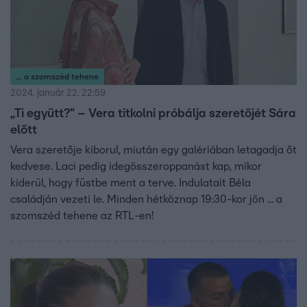
... a szomszéd tehene
2024. január 22. 22:59
„Ti együtt?” – Vera titkolni próbálja szeretőjét Sára
előtt
Vera szeretője kiborul, miután egy galériában letagadja őt
kedvese. Laci pedig idegösszeroppanást kap, mikor
kiderül, hogy füstbe ment a terve. Indulatait Béla
családján vezeti le. Minden hétköznap 19:30-kor jön ... a
szomszéd tehene az RTL-en!