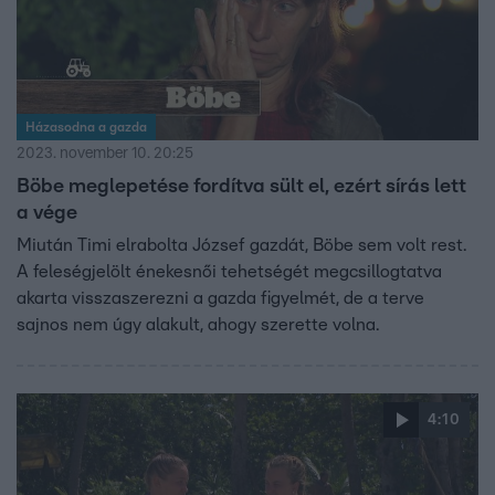
Házasodna a gazda
2023. november 10. 20:25
Böbe meglepetése fordítva sült el, ezért sírás lett
a vége
Miután Timi elrabolta József gazdát, Böbe sem volt rest.
A feleségjelölt énekesnői tehetségét megcsillogtatva
akarta visszaszerezni a gazda figyelmét, de a terve
sajnos nem úgy alakult, ahogy szerette volna.
4:10