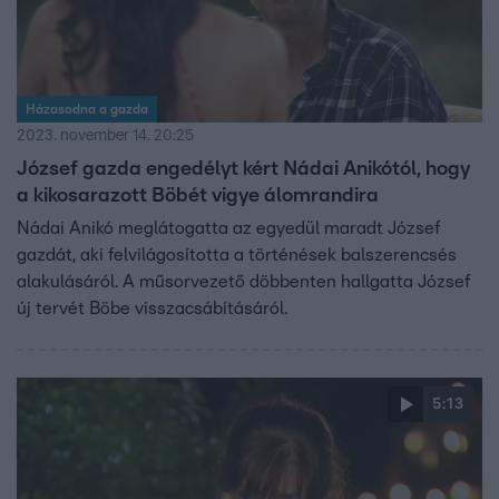
Házasodna a gazda
2023. november 14. 20:25
József gazda engedélyt kért Nádai Anikótól, hogy
a kikosarazott Böbét vigye álomrandira
Nádai Anikó meglátogatta az egyedül maradt József
gazdát, aki felvilágosította a történések balszerencsés
alakulásáról. A műsorvezető döbbenten hallgatta József
új tervét Böbe visszacsábításáról.
5:13