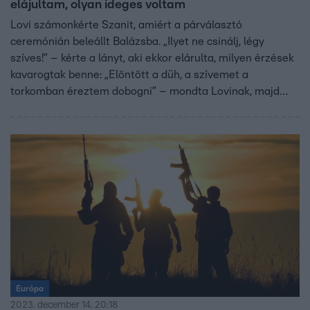
elájultam, olyan ideges voltam
Lovi számonkérte Szanit, amiért a párválasztó
ceremónián beleállt Balázsba. „Ilyet ne csinálj, légy
szíves!” – kérte a lányt, aki ekkor elárulta, milyen érzések
kavarogtak benne: „Elöntött a düh, a szívemet a
torkomban éreztem dobogni” – mondta Lovinak, majd
elhatározták, hogy együttes erővel „kicsinálják” Balázst.
Tervük első lépéseként Szani kamuból bocsánatot kért a
sráctól…
Európa
2023. december 14. 20:18