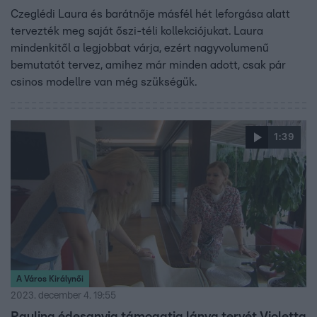
Czeglédi Laura és barátnője másfél hét leforgása alatt
tervezték meg saját őszi-téli kollekciójukat. Laura
mindenkitől a legjobbat várja, ezért nagyvolumenű
bemutatót tervez, amihez már minden adott, csak pár
csinos modellre van még szükségük.
1:39
A Város Királynői
2023. december 4. 19:55
Paulina édesanyja támogatja lánya tervét Violetta