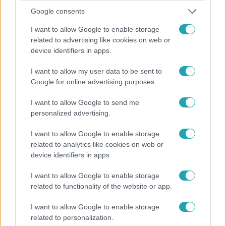
támadások előkészítésének gyanújával. A Saar-vidéken
Google consents
szintén elfogtak egy embert.
I want to allow Google to enable storage
related to advertising like cookies on web or
device identifiers in apps.
4:57
I want to allow my user data to be sent to
Google for online advertising purposes.
I want to allow Google to send me
personalized advertising.
I want to allow Google to enable storage
related to analytics like cookies on web or
device identifiers in apps.
A Város Királynői
2023. december 20. 20:15
I want to allow Google to enable storage
related to functionality of the website or app.
„Megpróbálom tanítani a lányodat” – Zsuzsi úgy
döntött, megteszi, amit szerinte Paulina mamának
I want to allow Google to enable storage
nem sikerült
related to personalization.