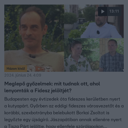
vesztette életét, miután Dunakeszi mellett lezuhant
repülője. De hogyan vezethetett egyedül ilyen fiatal pilóta
13:11
egy ilyen repülőgépet, és hogyan zajlik a pilóták képzése?
A Fókuszban Madas László légiközlekedés-biztonsági
szakértővel és oktatóval erről beszélgettünk.
Házon kívül
2024. június 24. 4:09
Meglepő győzelmek: mit tudnak ott, ahol
lenyomták a Fidesz jelöltjét?
Budapesten egy évtizedek óta fideszes kerületben nyert
a kutyapárt. Győrben az eddigi fideszes városvezetőt és a
korábbi, szexbotrányba belebukott Borkai Zsoltot is
legyőzte egy újságíró. Jászapátiban annak ellenére nyert
a Tisza Párt jelöltje, hogy ellenfele szórólapokon