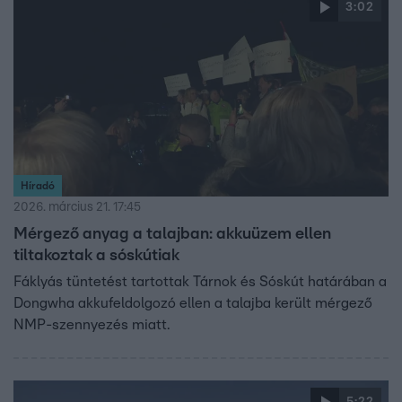
3:02
Híradó
2026. március 21. 17:45
Mérgező anyag a talajban: akkuüzem ellen
tiltakoztak a sóskútiak
Fáklyás tüntetést tartottak Tárnok és Sóskút határában a
Dongwha akkufeldolgozó ellen a talajba került mérgező
NMP-szennyezés miatt.