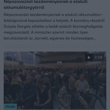
Népszavazást kezdeményeznek a sóskúti
akkumulátorgyárról
Népszavazást kezdeményeznek a sóskúti akkumulátor-
feldolgozóval kapcsolatban a helyiek. A kormány részéről
Gulyás Gergely elítélte a keddi sóskúti közmeghallgatás
megzavarását. A miniszter szerint minden ilyen
beruházásnál az „korrekt, egyenes és tisztességes
tájékoztatás a megoldás”. A környező települések vezetői
és a helyiek viszont épp ezt hiányolják. Az újabb – tárnoki
– fórumra már el sem ment a beruházó szlovén cég
2:28
képviselője, ahogy Sóskút polgármestere sem.
Híradó