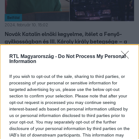
Belföld
2024. február 10. 15:02
Novák Katalin elnöki kegyelme, ítélet a Fenyő-
gyilkosságban és III. Károly király betegsége – a
hét videói
RTL Magyarország -
Do Not Process My Personal
Egyre többen nem értik, hogyan kaphatott kegyelmet K.
Information
Endre, a bicskei gyermekotthon volt pedofil igazgatójának
falazó férfi. Novák Katalin nem indokolta meg a döntését,
If you wish to opt-out of the sale, sharing to third parties, or
ezért a lemondását követelik, és sorra hagyják ott a
processing of your personal or sensitive information for
köztársasági elnököt a tanácsadói. Ítéletet hirdettek a
targeted advertising by us, please use the below opt-out
Fenyő-gyilkosságban, Gyárfás Tamás és Portik Tamás
section to confirm your selection. Please note that after your
opt-out request is processed you may continue seeing
bűnösségét is kimondta első fokon a bíróság. Egy 13 éves
interest-based ads based on personal information utilized by
lányt gyászolnak szülei, akit kétszer is hazaküldtek az
2:41
us or personal information disclosed to third parties prior to
orvosok, nem sokkal később pedig meghalt. Ezek a hét
your opt-out. You may separately opt-out of the further
videói.
disclosure of your personal information by third parties on the
IAB’s list of downstream participants. This information may