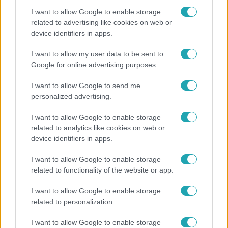
I want to allow Google to enable storage
related to advertising like cookies on web or
device identifiers in apps.
I want to allow my user data to be sent to
Google for online advertising purposes.
I want to allow Google to send me
Belföld
personalized advertising.
2024. február 8. 16:27
I want to allow Google to enable storage
„Nem kellett ez a púp a hátunkra” – megszólalt
related to analytics like cookies on web or
Sóskút polgármestere az akkumulátorbontóról
device identifiers in apps.
„Bármennyi gyár idejöhet, ha a kormány úgy dönt.” König
Ferenc, Sóskút polgármestere szerint akárhogy
I want to allow Google to enable storage
tiltakoznak a helyi lakosok és az ellenzéki pártok, a
related to functionality of the website or app.
kormány már eldöntötte, hogy lesz akkumulátorbontó, és
I want to allow Google to enable storage
kész. Még akkor is, ha a településnek nincs szüksége rá,
related to personalization.
mert az ipari park így is kellő adóbevételt termel, és
munkahelyeket teremt. Hogyan tájékoztatták a
I want to allow Google to enable storage