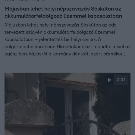
2024. február 15. 18:10
Májusban lehet helyi népszavazás Sóskúton az
akkumulátorfeldolgozó üzemmel kapcsolatban
Májusban lehet helyi népszavazás Sóskúton az oda
tervezett szlovén akkumulátorfeldolgozó üzemmel
kapcsolatban – jelentették be helyi civilek. A
polgármester korábban Híradónknak azt mondta: mivel az
egész beruházásról a kormány döntött, ezért bármikor
kiemelt beruházássá nyilváníthatják azt és akkor
népszavazást sem lehet tartani. A kormányt és a gyártót
hiába kerestük, hogy van-e erre szándék.
2:01