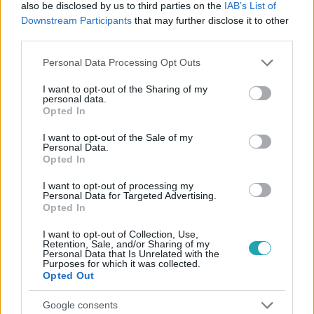
also be disclosed by us to third parties on the
IAB’s List of
Downstream Participants
that may further disclose it to other
third parties.
Please note that this website/app uses one or more Google
Personal Data Processing Opt Outs
services and may gather and store information including but
Híradó
not limited to your visit or usage behaviour. You may click to
I want to opt-out of the Sharing of my
2024. február 8. 18:22
personal data.
grant or deny consent to Google and its third-party tags to
Opted In
Nem kérdezték a véleményét és tényként közölték
use your data for below specified purposes in below Google
consent section.
vele, hogy az Andrada gyárat nyit Sóskúton, állítja
I want to opt-out of the Sale of my
Personal Data.
a falu a polgármestere
Opted In
Kész helyzet elé állítja az érintett önkormányzatokat a
I want to opt-out of processing my
kormány az akkumulátoripari beruházásokkal
Personal Data for Targeted Advertising.
kapcsolatban – erről beszélt az RTL Híradónak Sóskút
Opted In
polgármestere. König Ferenc szerint decemberben
I want to opt-out of Collection, Use,
behívták a Nemzeti Befektetési Ügynökséghez, ahol
Retention, Sale, and/or Sharing of my
Personal Data that Is Unrelated with the
tényként közölték vele: az Andrada üzemet nyit a faluban.
Purposes for which it was collected.
A polgármester szerint rosszul járhatnak azok a
Opted Out
települések, amelyek tiltakoznak egy ilyen beruházás
52:32
Google consents
ellen.