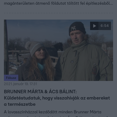
magánterületen átmenő földutat töltött fel építkezésből
származó törmelékkel. A kormányhivatal most arra
kötelezte őket, hogy három hónapon belül állítsák vissza
az eredeti állapotot.
6:54
Fókusz
2021. január 19. 17:31
BRUNNER MÁRTA & ÁCS BÁLINT:
Küldetéstudatuk, hogy visszahívják az embereket
a természetbe
A lovasszínházzal kezdődött minden Brunner Márta