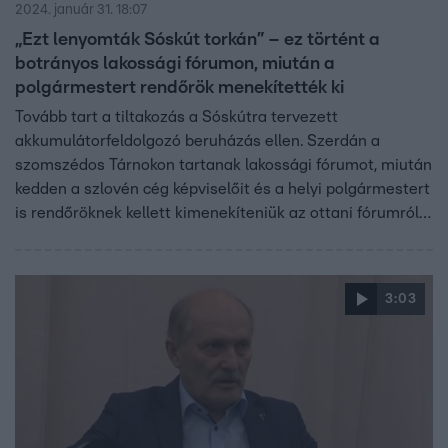
2024. január 31. 18:07
„Ezt lenyomták Sóskút torkán” – ez történt a
botrányos lakossági fórumon, miután a
polgármestert rendőrök menekítették ki
Tovább tart a tiltakozás a Sóskútra tervezett
akkumulátorfeldolgozó beruházás ellen. Szerdán a
szomszédos Tárnokon tartanak lakossági fórumot, miután
kedden a szlovén cég képviselőit és a helyi polgármestert
is rendőröknek kellett kimenekíteniük az ottani fórumról.
Bár a sóskúti polgármester tájékoztatást ígért, a helyiek
sem tőle, sem a cégtől nem kaptak – Híradónk is hiába
kereste őket és a kormányt. A környező települések
3:03
polgármesterei sem tudnak semmit a beruházásról, amit
szerintük Sóskútra is rákényszerítenek.