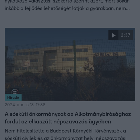
nyilatkozó választási szakértő szerint azért, mert sokan
inkább a fejlődés lehetőségét látják a gyárakban, nem
pedig az egészségügyi kockázatot.
2:37
Híradó
2024. április 13. 17:36
A sóskúti önkormányzat az Alkotmánybírósághoz
fordul az elkaszált népszavazás ügyében
Nem hitelesítette a Budapest Környéki Törvényszék a
sóskúti civilek és az önkormányzat helyi népszavazási