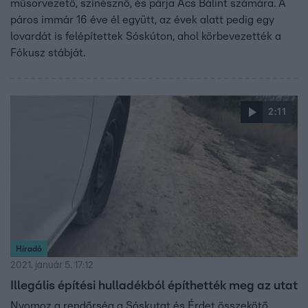
műsorvezető, színésznő, és párja Ács Bálint számára. A
páros immár 16 éve él együtt, az évek alatt pedig egy
lovardát is felépítettek Sóskúton, ahol körbevezették a
Fókusz stábját.
2:11
Híradó
2021. január 5. 17:12
Illegális építési hulladékból építhették meg az utat
Nyomoz a rendőrség a Sóskutat és Érdet összekötő