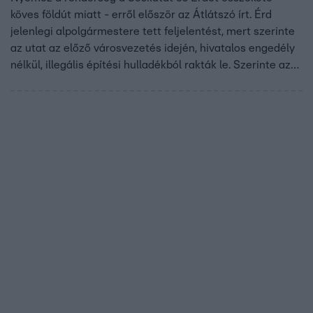
köves földút miatt - erről először az Átlátszó írt. Érd
jelenlegi alpolgármestere tett feljelentést, mert szerinte
az utat az előző városvezetés idején, hivatalos engedély
nélkül, illegális építési hulladékból rakták le. Szerinte az
ügyben érintett Mészáros Lőrinc gyerekeinek cége is,
amely a közelben épít köznevelési centrumot. A volt érdi
polgármester szerint neki nincs köze az ügyhöz, Sóskút
vezetője pedig azt állítja, csak karbantartottak egy régi
utat.