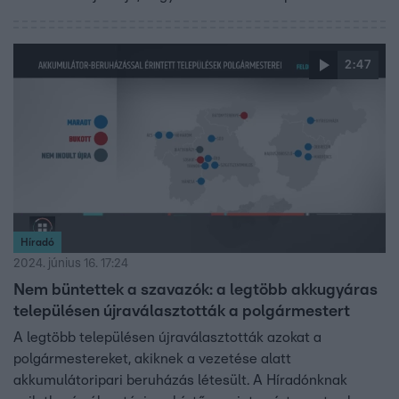
terjesztette, hová kellene ikszelni. Sóskúton pedig az oda
tervezett akkumulátorüzembe bukott bele az eddigi
polgármester, és győztek a civilek. Megnéztük, hol, miért
2:47
hozott meglepetést a választás, és milyen terveik vannak
az új vezetőknek.
Híradó
2024. június 16. 17:24
Nem büntettek a szavazók: a legtöbb akkugyáras
településen újraválasztották a polgármestert
A legtöbb településen újraválasztották azokat a
polgármestereket, akiknek a vezetése alatt
akkumulátoripari beruházás létesült. A Híradónknak