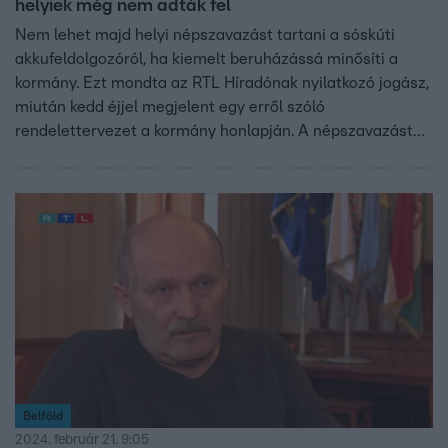
helyiek még nem adták fel
Nem lehet majd helyi népszavazást tartani a sóskúti
akkufeldolgozóról, ha kiemelt beruházássá minősíti a
kormány. Ezt mondta az RTL Híradónak nyilatkozó jogász,
miután kedd éjjel megjelent egy erről szóló
rendelettervezet a kormány honlapján. A népszavazást
májusra tervezték. Közben az Átlátszó kiderítette: a gödi
akkugyár éveken át magzatkárosító anyaggal szennyezte
a település levegőjét és a dolgozókat is folyamatosan
veszélyezteti.
Belföld
2024. február 21. 9:05