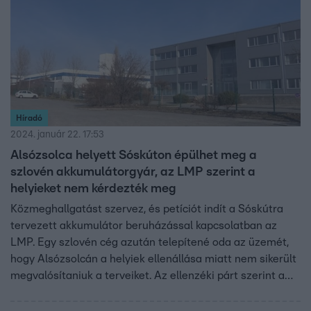
támogatás több legyen.
Híradó
2024. január 22. 17:53
Alsózsolca helyett Sóskúton épülhet meg a
szlovén akkumulátorgyár, az LMP szerint a
helyieket nem kérdezték meg
Közmeghallgatást szervez, és petíciót indít a Sóskútra
tervezett akkumulátor beruházással kapcsolatban az
LMP. Egy szlovén cég azután telepítené oda az üzemét,
hogy Alsózsolcán a helyiek ellenállása miatt nem sikerült
megvalósítaniuk a terveiket. Az ellenzéki párt szerint a
sóskútiak véleményét nem kérdezték meg. A település
vezetését hiába kerestük.