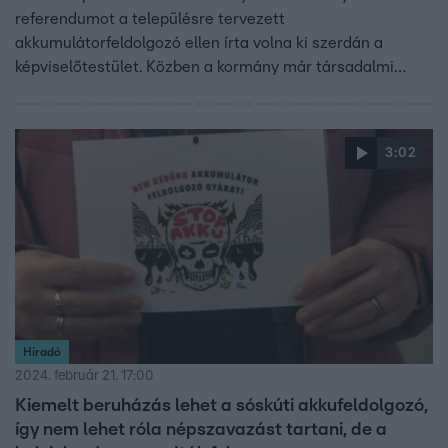
referendumot a településre tervezett
akkumulátorfeldolgozó ellen írta volna ki szerdán a
képviselőtestület. Közben a kormány már társadalmi
vitára bocsátotta azt a jogszabályt, ami
nemzetgazdasági szempontból kiemelt beruházássá
nyilvánítaná a sóskúti akkufeldolgozót. Ha elfogadják,
3:02
akkor már nem sokat tehetnek a sóskútiak.
Híradó
2024. február 21. 17:00
Kiemelt beruházás lehet a sóskúti akkufeldolgozó,
így nem lehet róla népszavazást tartani, de a