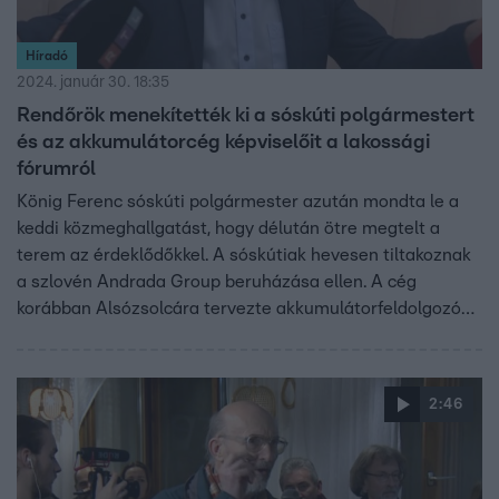
Híradó
2024. január 30. 18:35
Rendőrök menekítették ki a sóskúti polgármestert
és az akkumulátorcég képviselőit a lakossági
fórumról
König Ferenc sóskúti polgármester azután mondta le a
keddi közmeghallgatást, hogy délután ötre megtelt a
terem az érdeklődőkkel. A sóskútiak hevesen tiltakoznak
a szlovén Andrada Group beruházása ellen. A cég
korábban Alsózsolcára tervezte akkumulátorfeldolgozó
üzemét, de a helyiek ellenállása miatt más helyszínt
kellett választaniuk. Akkor döntöttek Sóskút mellett.
2:46