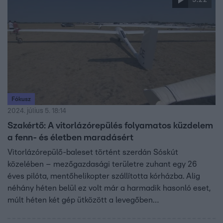
5:22
Fókusz
2024. július 5. 18:14
Szakértő: A vitorlázórepülés folyamatos küzdelem
a fenn- és életben maradásért
Vitorlázórepülő-baleset történt szerdán Sóskút
közelében – mezőgazdasági területre zuhant egy 26
éves pilóta, mentőhelikopter szállította kórházba. Alig
néhány héten belül ez volt már a harmadik hasonló eset,
múlt héten két gép ütközött a levegőben
Nagycserkesznél, július 24-én pedig egy 17 éves lány