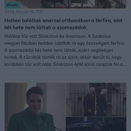
Híradó
2024. február 14. 17:31
Holtan találtak anarcsi otthonában a férfira, akit
két hete nem láttak a szomszédok
Halálos tűz volt Sóskúton és Anarcson. A Szabolcs
megyei faluban kedden találtak rá egy összeégett férfira.
A szomszédai két hete nem látták, ezért segítséget
hívtak. A tűzoltók törték rá az ajtót, akkor derült ki, hogy
korábban tűz volt nála. Sóskúton éjfél körül csaptak fel a
lángok egy családi házban, az egész épület lángolt. Az ott
élő férfi holttestét az oltás után találták meg.