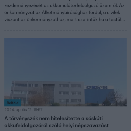
kezdeményezését az akkumulátorfeldolgozó üzemről. Az
önkormányzat az Alkotmánybírósághoz fordul, a civilek
viszont az önkormányzathoz, mert szerintük ha a testület
határozatban mondaná ki az akkumulátorfeldolgozó
elutasítását, az a népszavazástól függetlenül is
megakadályozhatná a beruházást.
Belföld
2024. április 12. 19:57
A törvényszék nem hitelesítette a sóskúti
akkufeldolgozóról szóló helyi népszavazást