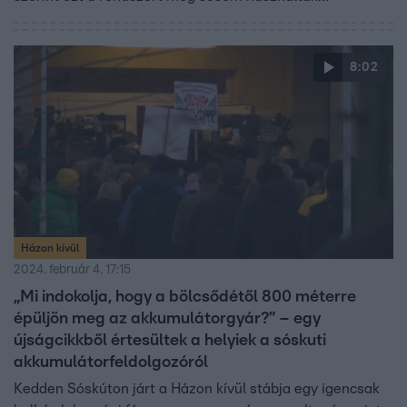
Magyarországon és több veszélye is van, ezekre azonban
senkitől sem kapnak megnyugtató választ. Az is kiderült:
még el sem indult az üzem engedélyeztetése a
8:02
katasztrófavédelemnél, de a tervek szerint már
februárban indulna a termelés.
Házon kívül
2024. február 4. 17:15
„Mi indokolja, hogy a bölcsődétől 800 méterre
épüljön meg az akkumulátorgyár?” – egy
újságcikkből értesültek a helyiek a sóskuti
akkumulátorfeldolgozóról
Kedden Sóskúton járt a Házon kívül stábja egy igencsak