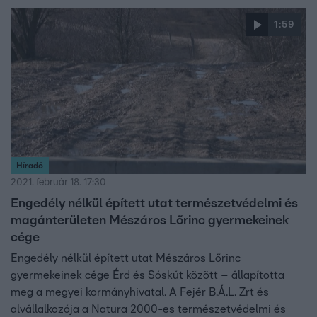
1:59
Híradó
2021. február 18. 17:30
Engedély nélkül épített utat természetvédelmi és
magánterületen Mészáros Lőrinc gyermekeinek
cége
Engedély nélkül épített utat Mészáros Lőrinc
gyermekeinek cége Érd és Sóskút között – állapította
meg a megyei kormányhivatal. A Fejér B.Á.L. Zrt és
alvállalkozója a Natura 2000-es természetvédelmi és