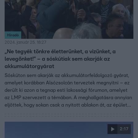
Híradó
2024. január 25. 18:27
„Ne tegyék tönkre életterünket, a vizünket, a
levegőnket!” – a sóskútiak sem akarják az
akkumulátorgyárat
Sóskúton sem akarják az akkumulátorfeldolgozó gyárat,
amelyet korábban Alsózsolcán terveztek megnyitni – ez
derült ki azon a tegnap esti lakossági fórumon, amelyet
az LMP szervezett a témában. A meghallgatásra annyian
eljöttek, hogy sokan csak a nyitott ablakon át, az épület
mellett hallgatták a beszédeket. A polgármester és a
szlovén cég vezetője azonban nem jelent meg. Ez utóbbi
egy interjúban arról beszélt, arról tárgyalnak a
2:17
kormánnyal, hogy a korábban ígért 4,5 milliárdos állami