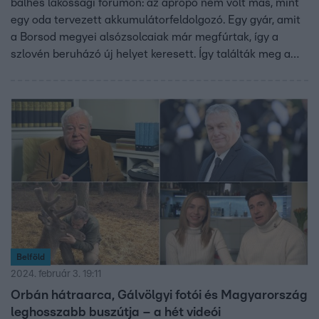
balhés lakossági fórumon: az apropó nem volt más, mint
egy oda tervezett akkumulátorfeldolgozó. Egy gyár, amit
a Borsod megyei alsózsolcaiak már megfúrtak, így a
szlovén beruházó új helyet keresett. Így találták meg a
Budapest környéki települést, ahol azonban szintén heves
ellenállásba ütköztek. A polgármester hirtelen lefújta a
fórumot, és akkora volt a feszültség, hogy némi gyaloglás
után rendőrautóban távozott a helyszínről.
Belföld
2024. február 3. 19:11
Orbán hátraarca, Gálvölgyi fotói és Magyarország
leghosszabb buszútja – a hét videói