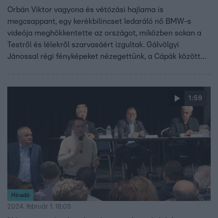
Orbán Viktor vagyona és vétózási hajlama is
megcsappant, egy kerékbilincset ledaráló nő BMW-s
videója meghökkentette az országot, miközben sokan a
Testről és lélekről szarvasáért izgultak. Gálvölgyi
Jánossal régi fényképeket nézegettünk, a Cápák között
történetének legfiatalabb vállalkozójával együtt
horgoltunk, Zámbó Krisztiánra és Gábor Zsazsa szobrára
pedig alig lehet ráismerni. A hét videós összefoglalója.
1:59
Híradó
2024. február 1. 18:05