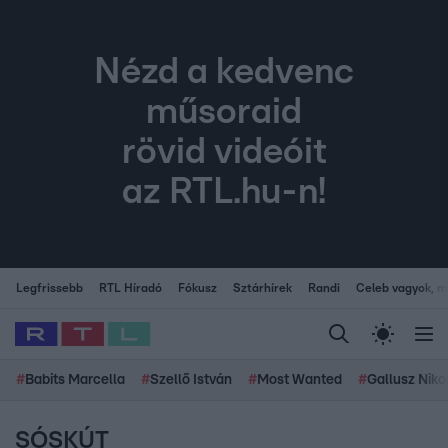
Nézd a kedvenc
műsoraid
rövid videóit
az RTL.hu-n!
Legfrissebb
RTL Híradó
Fókusz
Sztárhírek
Randi
Celeb vagyok, me
#
Babits Marcella
#
Szellő István
#
Most Wanted
#
Gallusz Niko
SÓSKÚT