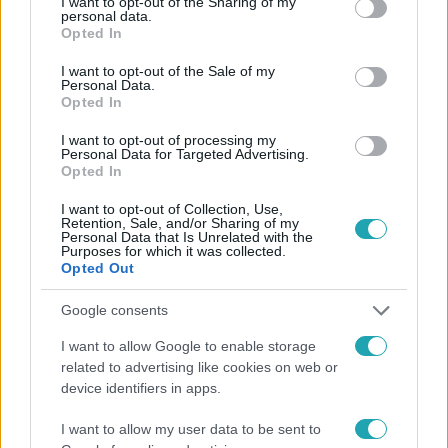
not limited to your visit or usage behaviour. You may click to
I want to opt-out of the Sharing of my
personal data.
grant or deny consent to Google and its third-party tags to
Opted In
Kövess minket, és értesülj a friss hírekről a
use your data for below specified purposes in below Google
consent section.
Facebookon is!
I want to opt-out of the Sale of my
Personal Data.
Opted In
Követem
I want to opt-out of processing my
Personal Data for Targeted Advertising.
Opted In
I want to opt-out of Collection, Use,
Retention, Sale, and/or Sharing of my
Personal Data that Is Unrelated with the
Purposes for which it was collected.
#
HÍRADÓ
#
VIDEÓ
#
ADÁSRÉSZLETEK
#
BELFÖLD
Opted Out
#
TOP HÍREK
#
SÓSKÚT
#
AKKUMULÁTORGYÁR
Google consents
I want to allow Google to enable storage
related to advertising like cookies on web or
device identifiers in apps.
I want to allow my user data to be sent to