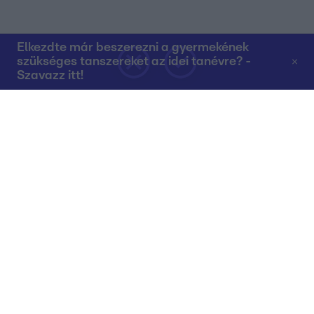
Elkezdte már beszerezni a gyermekének
szükséges tanszereket az idei tanévre? -
Szavazz itt!
Rólunk