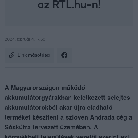
az RTL.hu-n!
2024. február 4. 17:58
Link másolása
A Magyarországon működő
akkumulátorgyárakban keletkezett selejtes
akkumulátorokból akar újra eladható
terméket készíteni a szlovén Andrada cég a
Sóskútra tervezett üzemében. A
környékbeli települések vezetői szerint ezt