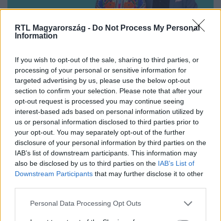
RTL Magyarország -
Do Not Process My Personal
Information
If you wish to opt-out of the sale, sharing to third parties, or
Nézd vissza a Híradó adásait az RTL+ felületén!
processing of your personal or sensitive information for
targeted advertising by us, please use the below opt-out
section to confirm your selection. Please note that after your
opt-out request is processed you may continue seeing
Itt állítsd be, hogy az RTL.hu az elsők között
interest-based ads based on personal information utilized by
legyen a Google-találatokban!
us or personal information disclosed to third parties prior to
your opt-out. You may separately opt-out of the further
disclosure of your personal information by third parties on the
IAB’s list of downstream participants. This information may
also be disclosed by us to third parties on the
IAB’s List of
Downstream Participants
that may further disclose it to other
third parties.
Please note that this website/app uses one or more Google
Personal Data Processing Opt Outs
services and may gather and store information including but