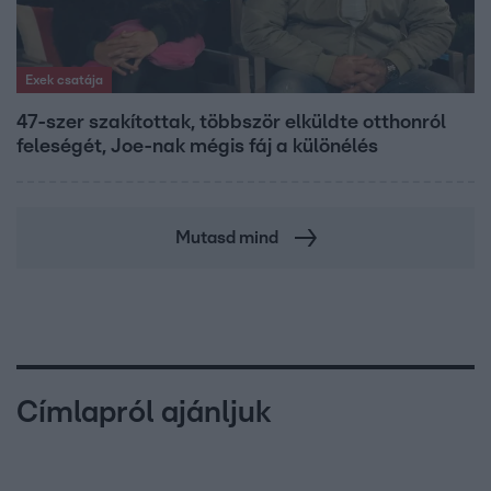
Exek csatája
47-szer szakítottak, többször elküldte otthonról
feleségét, Joe-nak mégis fáj a különélés
Mutasd mind
Címlapról ajánljuk