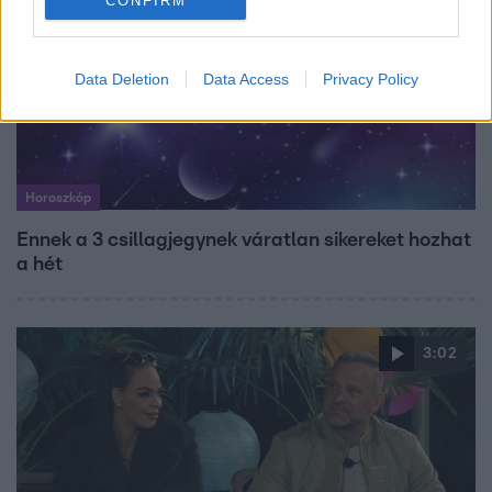
CONFIRM
Data Deletion
Data Access
Privacy Policy
Horoszkóp
Ennek a 3 csillagjegynek váratlan sikereket hozhat
a hét
3:02