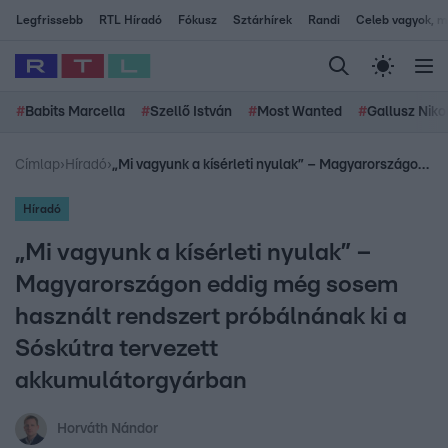
Legfrissebb
RTL Híradó
Fókusz
Sztárhírek
Randi
Celeb vagyok, me
#
Babits Marcella
#
Szellő István
#
Most Wanted
#
Gallusz Niko
Címlap
›
Híradó
›
„Mi vagyunk a kísérleti nyulak” – Magyarországon eddig még sosem használt rendszert próbálnának ki a Sóskútra tervezett akkumulátorgyárban
Híradó
„Mi vagyunk a kísérleti nyulak” –
Magyarországon eddig még sosem
használt rendszert próbálnának ki a
Sóskútra tervezett
akkumulátorgyárban
Horváth Nándor