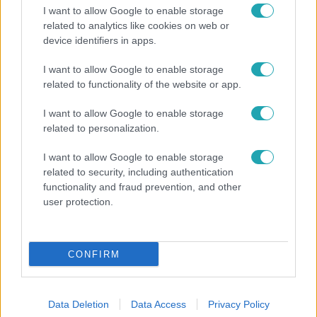
I want to allow Google to enable storage
related to analytics like cookies on web or
device identifiers in apps.
Fókusz
I want to allow Google to enable storage
related to functionality of the website or app.
Megdöbbentő állapotban maradt meg az inotai
hőerőmű egykori központja
I want to allow Google to enable storage
related to personalization.
I want to allow Google to enable storage
2:30
related to security, including authentication
functionality and fraud prevention, and other
user protection.
CONFIRM
Híradó
Data Deletion
Data Access
Privacy Policy