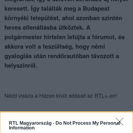
keresett. Így találták meg a Budapest
környéki települést, ahol azonban szintén
heves ellenállásba ütköztek. A
polgármester hirtelen lefújta a fórumot, és
akkora volt a feszültség, hogy némi
gyaloglás után rendőrautóban távozott a
helyszínről.
Nézd vissza a Házon kívül adásait az
RTL+-on
!
Itt állítsd be, hogy az RTL.hu az elsők között
RTL Magyarország -
Do Not Process My Personal
legyen a Google-találatokban!
Information