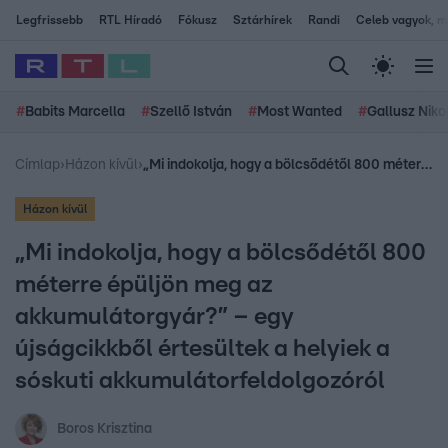
Legfrissebb
RTL Híradó
Fókusz
Sztárhírek
Randi
Celeb vagyok, me
#
Babits Marcella
#
Szellő István
#
Most Wanted
#
Gallusz Niko
Címlap
›
Házon kívül
›
„Mi indokolja, hogy a bölcsődétől 800 méterre épüljön meg az akkumulátorgyár?” – egy újságcikkből értesültek a helyiek a sóskuti akkumulátorfeldolgozóról
Házon kívül
„Mi indokolja, hogy a bölcsődétől 800
méterre épüljön meg az
akkumulátorgyár?” – egy
újságcikkből értesültek a helyiek a
sóskuti akkumulátorfeldolgozóról
Boros Krisztina