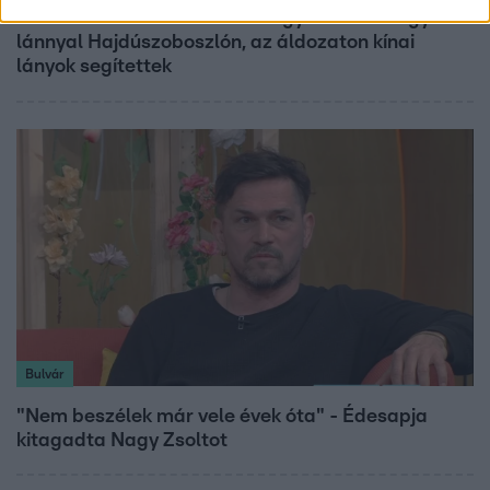
Grúz fiatal erőszakoskodott egy 18 éves magyar
lánnyal Hajdúszoboszlón, az áldozaton kínai
lányok segítettek
Bulvár
"Nem beszélek már vele évek óta" - Édesapja
kitagadta Nagy Zsoltot