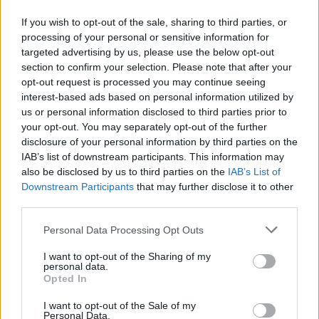
If you wish to opt-out of the sale, sharing to third parties, or
processing of your personal or sensitive information for
targeted advertising by us, please use the below opt-out
section to confirm your selection. Please note that after your
opt-out request is processed you may continue seeing
interest-based ads based on personal information utilized by
us or personal information disclosed to third parties prior to
your opt-out. You may separately opt-out of the further
disclosure of your personal information by third parties on the
IAB’s list of downstream participants. This information may
Kövess minket, és értesülj a friss hírekről a
also be disclosed by us to third parties on the
IAB’s List of
Facebookon is!
Downstream Participants
that may further disclose it to other
third parties.
Követem
Please note that this website/app uses one or more Google
Personal Data Processing Opt Outs
services and may gather and store information including but
not limited to your visit or usage behaviour. You may click to
I want to opt-out of the Sharing of my
personal data.
grant or deny consent to Google and its third-party tags to
Opted In
use your data for below specified purposes in below Google
consent section.
I want to opt-out of the Sale of my
Personal Data.
#
HÁZON KÍVÜL
#
VIDEÓ
#
ADÁSRÉSZLETEK