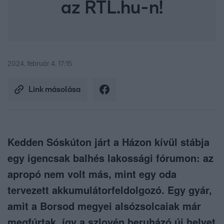
az RTL.hu-n!
2024. február 4. 17:15
Link másolása
Kedden Sóskúton járt a Házon kívül stábja
egy igencsak balhés lakossági fórumon: az
apropó nem volt más, mint egy oda
tervezett akkumulátorfeldolgozó. Egy gyár,
amit a Borsod megyei alsózsolcaiak már
megfúrtak, így a szlovén beruházó új helyet