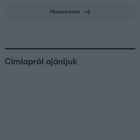
Mutasd mind
Címlapról ajánljuk