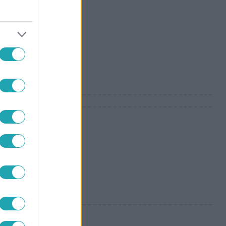
rendező, két
tt bele a rendőrökbe.