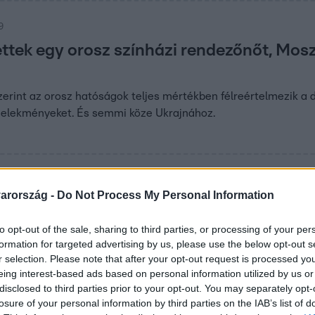
9
ettek egy orosz színházi rendezőnőt, Mo
szerint az orosz hatóságok teljes mértékben félreértelmezik 
cselekményeket. És semmi köze Ukrajnához.
9
arország -
Do Not Process My Personal Information
t csapni a lecsóba” – Kovács Dániel Richá
a sorozat nézőire
to opt-out of the sale, sharing to third parties, or processing of your per
formation for targeted advertising by us, please use the below opt-out s
k pozitív visszajelzést kapott az első évad után, ezért megpr
r selection. Please note that after your opt-out request is processed y
e többek között azt is elárulta, hogy miben lesz más a soroza
eing interest-based ads based on personal information utilized by us or
disclosed to third parties prior to your opt-out. You may separately opt-
losure of your personal information by third parties on the IAB’s list of