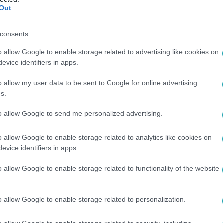
Out
:03
rmand
consents
 nem eszik
o allow Google to enable storage related to advertising like cookies on
t
evice identifiers in apps.
 sütött a Reggeli
o allow my user data to be sent to Google for online advertising
s.
8
to allow Google to send me personalized advertising.
val ütközött Budapesten a francia pornó
o allow Google to enable storage related to analytics like cookies on
nószínésznő volt vele
evice identifiers in apps.
tfilmes rendező, producer és pornószínész nagy erővel csapódo
o allow Google to enable storage related to functionality of the website
o allow Google to enable storage related to personalization.
 21:00
o allow Google to enable storage related to security, including