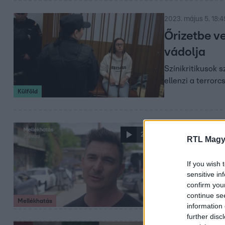
2023. május 5. 18:4
Őrizetbe v
vádolja
Színikritikusok 
ellenzi a terror
Külföld
2023. április 6. 11:3
2:22
RTL Magy
„Bele lehe
el, mi vár 
If you wish 
sensitive in
A stáb nagyon so
confirm you
sorozat rendezőj
continue se
Mellékhatás
RTL+-on!
information 
further disc