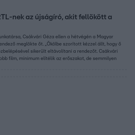
TL-nek az újságíró, akit fellökött a
munkatársa, Csákvári Géza ellen a hétvégén a Magyar
endező meglökte őt. „Ökölbe szorított kézzel állt, hogy ő
elépésével sikerült eltávolítani a rendezőt. Csákvári
egjobb film, minimum elítélik az erőszakot, de semmilyen