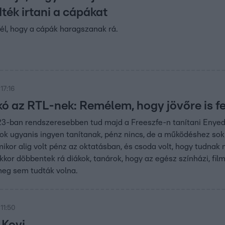
ték irtani a cápákat
fél, hogy a cápák haragszanak rá.
17:16
ikó az RTL-nek: Remélem, hogy jövőre is f
3-ban rendszeresebben tud majd a Freeszfe-n tanítani Enyedi 
ok ugyanis ingyen tanítanak, pénz nincs, de a működéshez so
mikor alig volt pénz az oktatásban, és csoda volt, hogy tudna
Ekkor döbbentek rá diákok, tanárok, hogy az egész színházi, fi
meg sem tudták volna.
11:50