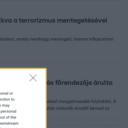
szkva a terrorizmus mentegetésével
a darabot, amely nemhogy mentegeti, hanem kifejezetten
rd, a Mellékhatás főrendezője árulta
sonal or
ection to
óbáltak létrehozni egy sokkal mozgalmasabb folytatást. A
ou may
t dinamikája. A Mellékhatás második évadát keresd az
 personal
out of the
 downstream