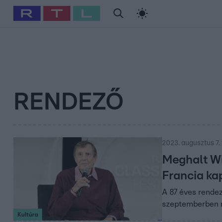
#
Babits Marcella
#
Szellő István
#
Most Wanted
#
Gallusz Ni
RENDEZŐ
2023. augusztus 7. 
Meghalt Wi
Francia ka
A 87 éves rendez
szeptemberben 
Kultúra