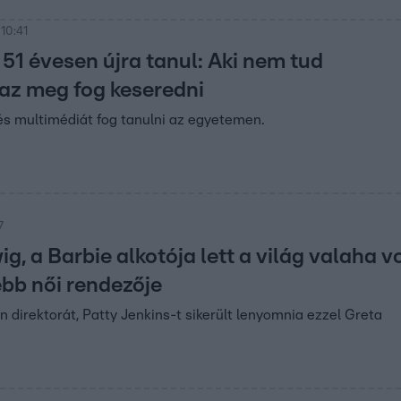
10:41
51 évesen újra tanul: Aki nem tud
 az meg fog keseredni
s multimédiát fog tanulni az egyetemen.
7
g, a Barbie alkotója lett a világ valaha vo
ebb női rendezője
irektorát, Patty Jenkins-t sikerült lenyomnia ezzel Greta