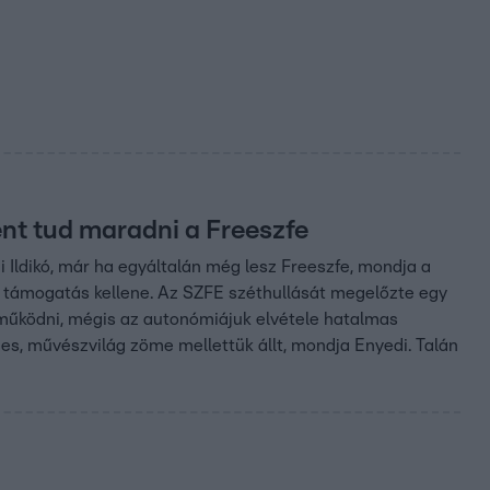
ent tud maradni a Freeszfe
Ildikó, már ha egyáltalán még lesz Freeszfe, mondja a
k támogatás kellene. Az SZFE széthullását megelőzte egy
k működni, mégis az autonómiájuk elvétele hatalmas
lmes, művészvilág zöme mellettük állt, mondja Enyedi. Talán