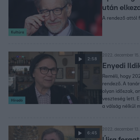
után elkezd
A rendező attól 
Kultúra
2022. december 15. 
2:58
Enyedi Ild
Reméli, hogy 202
rendező. A tanár
olyan időszak, a
veszteség lett. 
Híradó
a válság nélkül 
2022. december 13. 
6:45