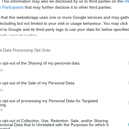
. This information may also be disclosed by us to third parties on the
IA
:01
Participants
that may further disclose it to other third parties.
 zsidó háttérhatalom titkairól értekező m
 that this website/app uses one or more Google services and may gath
 Erdélyben
including but not limited to your visit or usage behaviour. You may click 
 to Google and its third-party tags to use your data for below specifi
eltett az erdélyi sajtó egy részében, hogy Tompa Gábor szín
ogle consent section.
ánk Mozgalom tagja és a Magyar Trianon Társaság elnöke fog 
ményében. Nem ez az egyetlen botrány a színház körül, azt is
l Data Processing Opt Outs
os díjra.
o opt-out of the Sharing of my personal data.
In
0:17
ltak, én meg aludni akartam – mondta Tarr
o opt-out of the Sale of my Personal Data.
In
n Viktorral találkozott
li, ha sikerült valamennyire megváltoztatnia a filmnyelvet, akk
to opt-out of processing my Personal Data for Targeted
ing.
In
o opt-out of Collection, Use, Retention, Sale, and/or Sharing
ersonal Data that Is Unrelated with the Purposes for which it
lected.