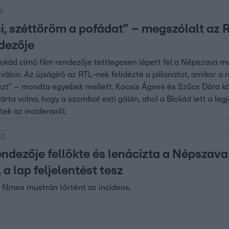
25
ci, széttöröm a pofádat” – megszólalt az R
dezője
okád című film rendezője tettlegesen lépett fel a Népszava 
álon. Az újságíró az RTL-nek felidézte a pillanatot, amikor a r
t” – mondta egyebek mellett. Kocsis Ágnes és Szűcs Dóra közb
 várta volna, hogy a szombat esti gálán, ahol a Blokád lett a l
tek az incidensről.
53
endezője fellökte és lenácizta a Népszava
 a lap feljelentést tesz
 filmes mustrán történt az incidens.