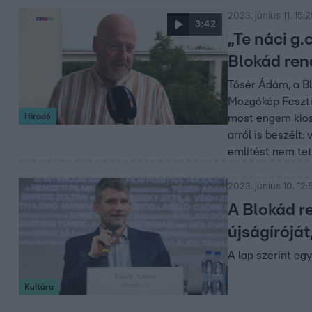
2023. június 11. 15:
3:42
„Te náci g.
Blokád ren
Tősér Ádám, a Bl
Mozgókép Fesztiv
Híradó
most engem kiosz
arról is beszélt:
említést nem tet
2023. június 10. 12:
A Blokád r
újságíróját,
A lap szerint egy
Kultúra