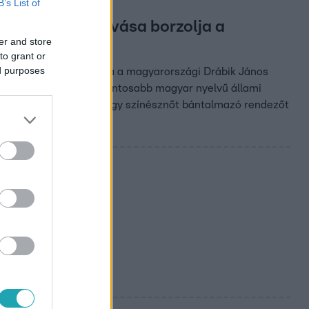
B’s List of
agyar író meghívása borzolja a
er and store
to grant or
ed purposes
házigazgató meghívására a magyarországi Drábik János
előadni Kolozsvár legfontosabb magyar nyelvű állami
 sokan nehezményezik, egy színésznőt bántalmazó rendezőt
 Béla arról,
or már elért valamit.