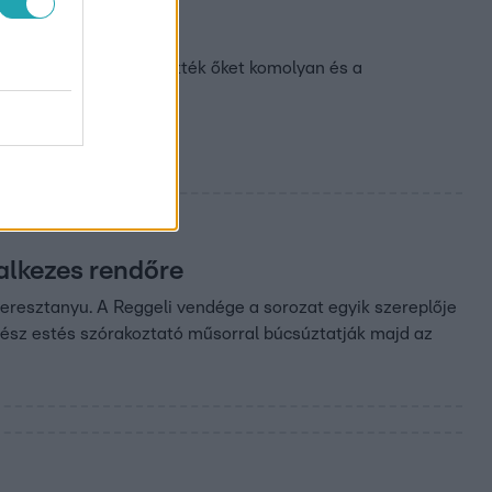
egség
zonban a többiek nem vették őket komolyan és a
alkezes rendőre
eresztanyu. A Reggeli vendége a sorozat egyik szereplője
egész estés szórakoztató műsorral búcsúztatják majd az