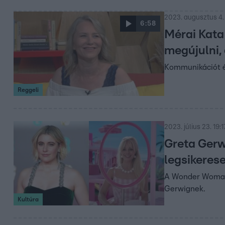
2023. augusztus 4. 
6:58
Mérai Kata 
megújulni,
Kommunikációt é
Reggeli
2023. július 23. 19:1
Greta Gerwi
legsikeres
A Wonder Woman d
Gerwignek.
Kultúra