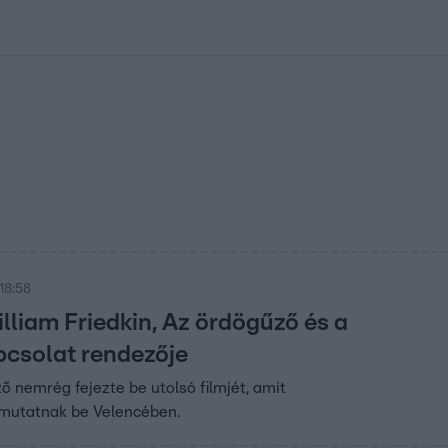
kolett
#
Időjárás
#
RTL műsor
#
Víz
#
Magyar Péter
#
Csillagjeg
18:58
lliam Friedkin, Az ördögűző és a
pcsolat rendezője
ő nemrég fejezte be utolsó filmjét, amit
mutatnak be Velencében.