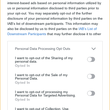
interest-based ads based on personal information utilized by
Kövess minket, és értesülj a friss
us or personal information disclosed to third parties prior to
your opt-out. You may separately opt-out of the further
hírekről a Facebookon is!
disclosure of your personal information by third parties on the
IAB’s list of downstream participants. This information may
Követem
also be disclosed by us to third parties on the
IAB’s List of
Downstream Participants
that may further disclose it to other
third parties.
Please note that this website/app uses one or more Google
Personal Data Processing Opt Outs
services and may gather and store information including but
not limited to your visit or usage behaviour. You may click to
I want to opt-out of the Sharing of my
#
REGGELI
#
ADÁSRÉSZLETEK
#
VIDEÓ
#
BULVÁR
personal data.
grant or deny consent to Google and its third-party tags to
Opted In
use your data for below specified purposes in below Google
#
MÉRAI KATA
#
SZÍNÉSZNŐ
#
RENDEZŐ
consent section.
I want to opt-out of the Sale of my
#
SZINKRONSZÍNÉSZ
#
KAMASZOK
#
EGYETEM
Personal Data.
Opted In
#
KOMMUNIKÁCIÓ
#
MÉDIA
I want to opt-out of processing my
Personal Data for Targeted Advertising.
Opted In
I want to opt-out of Collection, Use,