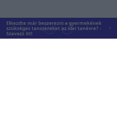
Elkezdte már beszerezni a gyermekének
szükséges tanszereket az idei tanévre? -
Szavazz itt!
Rólunk