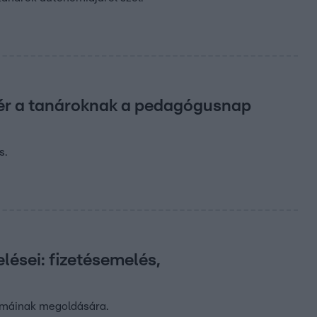
ígér a tanároknak a pedagógusnap
s.
ései: fizetésemelés,
émáinak megoldására.