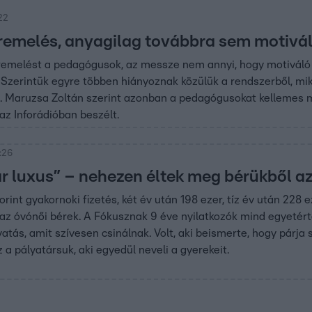
22
remelés, anyagilag továbbra sem motivál
remelést a pedagógusok, az messze nem annyi, hogy motiváló l
 Szerintük egyre többen hiányoznak közülük a rendszerből, m
e. Maruzsa Zoltán szerint azonban a pedagógusokat kellemes m
 az Inforádióban beszélt.
:26
r luxus” – nehezen éltek meg bérükből az
orint gyakornoki fizetés, két év után 198 ezer, tíz év után 228
az óvónői bérek. A Fókusznak 9 éve nyilatkozók mind egyetért
atás, amit szívesen csinálnak. Volt, aki beismerte, hogy párja
 a pályatársuk, aki egyedül neveli a gyerekeit.