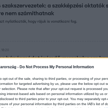
szakszervezetek: a szakképzési oktatók
re nem számíthatnak
t nyilatkozták, hogy rájuk is vonatkozni fog.
 18:20
es bánásmódot igénylő gyerekek nem kapn
t az alapvető jogok biztosa az egységes gyógypedagógiai móds
arország -
Do Not Process My Personal Information
edagógusok Szakszervezete kérte, a szervezet szerint ugyani
st. Több jelzést kaptak a szakemberhiányról, és arról is, hogy 
to opt-out of the sale, sharing to third parties, or processing of your per
formation for targeted advertising by us, please use the below opt-out s
elelőek a körülmények. Omló vakolatról, rossz műszaki állapo
r selection. Please note that after your opt-out request is processed y
özölte: figyelemmel kísérik a gyermekvédelmi intézmények 
eing interest-based ads based on personal information utilized by us or
disclosed to third parties prior to your opt-out. You may separately opt-
15
losure of your personal information by third parties on the IAB’s list of