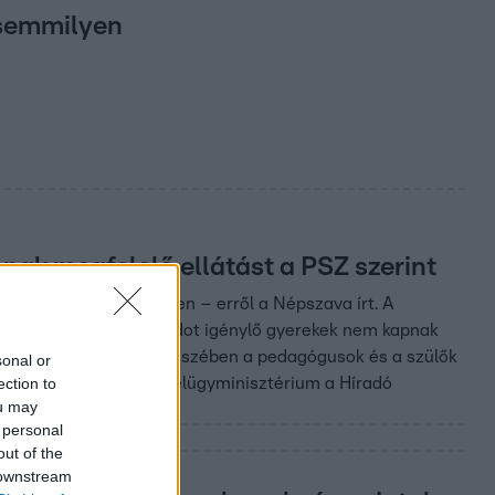
 semmilyen
ak megfelelő ellátást a PSZ szerint
zertani intézményekben – erről a Népszava írt. A
s a különleges bánásmódot igénylő gyerekek nem kapnak
a speciális iskolák egy részében a pedagógusok és a szülők
sonal or
ection to
tról számoltak be. A Belügyminisztérium a Híradó
ou may
működését.
 personal
out of the
 downstream