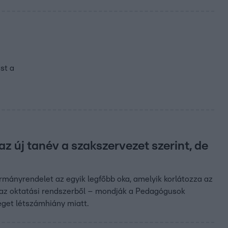
st a
az új tanév a szakszervezet szerint, de
ormányrendelet az egyik legfőbb oka, amelyik korlátozza az
 az oktatási rendszerből – mondják a Pedagógusok
get létszámhiány miatt.