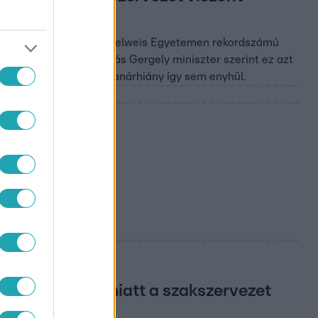
ikor. Az ELTE-n és a Semmelweis Egyetemen rekordszámú
an jelentkeztek. Gulyás Gergely miniszter szerint ez azt
ténél azt mondják, a tanárhiány így sem enyhül.
van 1 989
ezett nagyszámú
átusztörvény miatt a szakszervezet