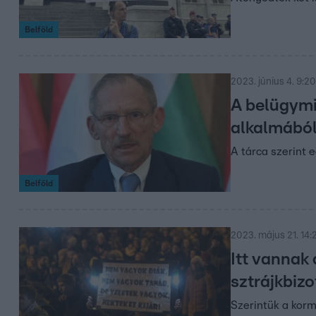
Belföld
2023. június 4. 9:20
A belügymi
alkalmából
A tárca szerint 
Belföld
2023. május 21. 14:
Itt vannak
sztrájkbizo
Szerintük a kor