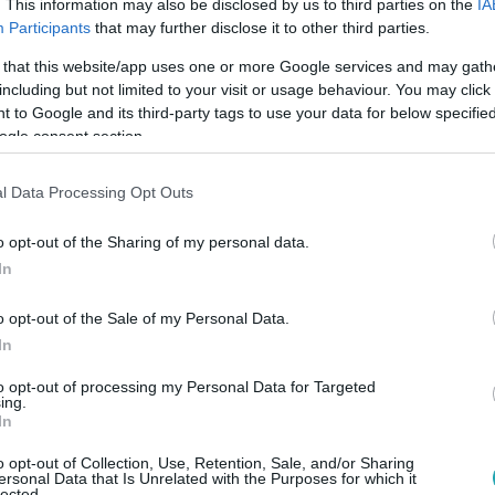
nisztérium szerint 1205 tanár mondott fel
. This information may also be disclosed by us to third parties on the
IA
Participants
that may further disclose it to other third parties.
akszervezete szerint csak részadatokat közölt a Belügyminis
 that this website/app uses one or more Google services and may gath
l kapcsolatban. Szerintük ebbe nem számolták bele azokat a 
including but not limited to your visit or usage behaviour. You may click 
nntartású intézményben mondtak fel. És azokat sem, akik sze
 to Google and its third-party tags to use your data for below specifi
ogle consent section.
l Data Processing Opt Outs
 16:49
o opt-out of the Sharing of my personal data.
név, a szakszervezet szerint az egész or
In
 tanév, a szigetszentmiklósi tankerületben viszont még csüt
lásportálon. A kormány szerint ez nem befolyásolja a tanév 
o opt-out of the Sale of my Personal Data.
ő a helyzet: kevés a jelentkező az iskolákban, ezért előrdul, ho
In
to opt-out of processing my Personal Data for Targeted
ing.
In
7
o opt-out of Collection, Use, Retention, Sale, and/or Sharing
ersonal Data that Is Unrelated with the Purposes for which it
gely szerint a pedagógus-utánpótlás bizto
lected.