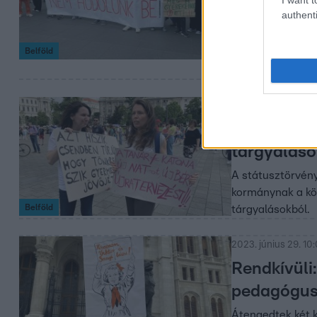
authenti
A Pedagógusok S
hónapokban a stá
Belföld
munkaerőhiányt
2023. július 1. 7:07
PDSZ a Lex
tárgyaláso
A státusztörvény
kormánynak a köz
Belföld
tárgyalásokból.
2023. június 29. 10
Rendkívüli:
pedagóguso
Átengedtek két k