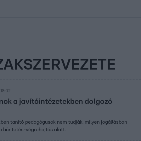
kolett
#
Időjárás
#
RTL műsor
#
Víz
#
Magyar Péter
#
Csillagjeg
ZAKSZERVEZETE
 18:02
nok a javítóintézetekben dolgozó
kben tanító pedagógusok nem tudják, milyen jogállásban
 büntetés-végrehajtás alatt.