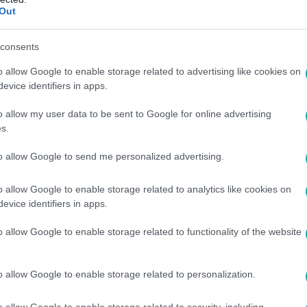
Out
tja
ek fel a felsőoktatásba idén, mint az elmúlt tíz évben bárm
consents
a kezdhet tanulni szeptembertől. A pedagógusképzésekre is sok
o allow Google to enable storage related to advertising like cookies on
pedagógus-utánpótlás biztosított. A Pedagógusok Szakszerveze
evice identifiers in apps.
50
o allow my user data to be sent to Google for online advertising
s.
iója a kétezer pedagógus felmondására: 
unkába álló pedagógus
to allow Google to send me personalized advertising.
rium szerint a tankerületek folyamatosan bírálják el a beérk
o allow Google to enable storage related to analytics like cookies on
evice identifiers in apps.
o allow Google to enable storage related to functionality of the website
4
o allow Google to enable storage related to personalization.
 mint kétezer pedagógus mondott fel a st
o allow Google to enable storage related to security, including