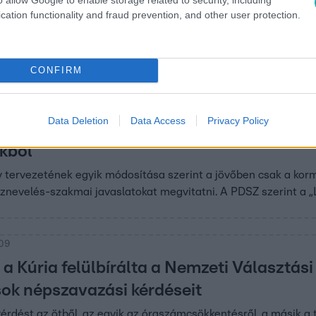
cation functionality and fraud prevention, and other user protection.
zakszervezetének (PSZ) alelnöke arról beszélt, hogy már töb
tusztörvény miatt. Gosztonyi Gábor állítja, a kormány a nyug
.
CONFIRM
Data Deletion
Data Access
Privacy Policy
 PDSZ-ről : Az Orbán-kormány ki akarja sz
kból
 tervezetének egyik módosítása szerint a jövőben csak a korm
nevelés-szakmai javaslatokat megvitatni. A PDSZ szerint a „L
:09
 a Kúria felülbírálta a Nemzeti Választás
k népszavazási kérdéseit
érdést az ötből, az egyik az óraszámcsökkentésről, a másik a 