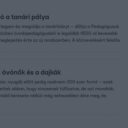
ó a tanári pálya
egyen és megoldja a tanárhiányt – állítja a Pedagógusok
iközben óvodapedagógusból is legalább 4500-al kevesebb
eglepetés érte az új rendszerben. A köznevelésért felelős
 óvónők és a dajkák
 ezer, nyugdíj előtt pedig csaknem 300 ezer forint – ezek
ettek abban, hogy nincsenek túlfizetve, de azt mondták,
 stabil keresete nélkül még nehezebben élne meg, és