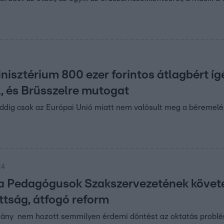
nisztérium 800 ezer forintos átlagbért 
, és Brüsszelre mutogat
eddig csak az Európai Unió miatt nem valósult meg a béremelé
24
 a Pedagógusok Szakszervezetének követel
ttság, átfogó reform
mány nem hozott semmilyen érdemi döntést az oktatás probl