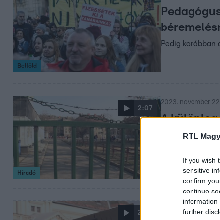
Pedagógus 
béremelés
Pedig korábban az
Belföld
2023. november 22.
2:07
A különleg
Vizsgálatot indí
RTL Magy
vizsgálatot a P
megfelelő ellátá
If you wish 
sensitive in
szerint nem megf
Híradó
confirm you
megkeresésére k
continue se
information 
2023. október 8. 17:
further disc
2:22