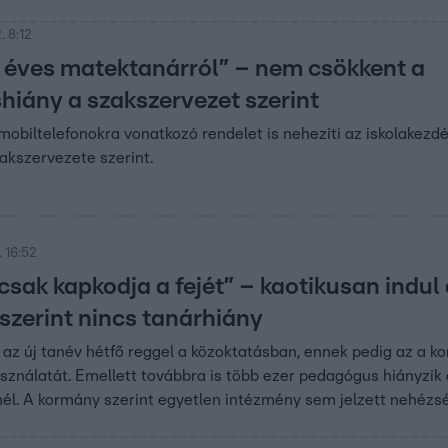
. 8:12
 éves matektanárról” – nem csökkent a
iány a szakszervezet szerint
mobiltelefonokra vonatkozó rendelet is nehezíti az iskolakezdé
kszervezete szerint.
 16:52
sak kapkodja a fejét” – kaotikusan indul 
szerint nincs tanárhiány
 az új tanév hétfő reggel a közoktatásban, ennek pedig az a k
sználatát. Emellett továbbra is több ezer pedagógus hiányzik
él. A kormány szerint egyetlen intézmény sem jelzett nehézsé