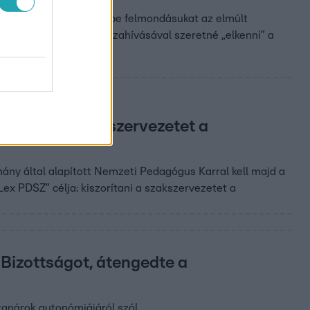
b mint kétezren adták be felmondásukat az elmúlt
díjas pedagógusok visszahívásával szeretné „elkenni” a
orítani a szakszervezetet a
ány által alapított Nemzeti Pedagógus Karral kell majd a
ex PDSZ” célja: kiszorítani a szakszervezetet a
i Bizottságot, átengedte a
tanárok autonómiájáról szól.