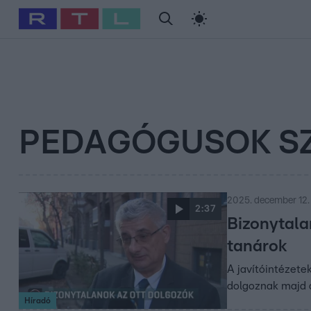
#
Babits Marcella
#
Szellő István
#
Most Wanted
#
Gallusz Ni
PEDAGÓGUSOK S
2025. december 12.
2:37
Bizonytala
tanárok
A javítóintézete
dolgoznak majd a
Híradó