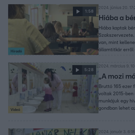
2024. június 20. 17:
1:58
Hiába a bé
Hiába kaptak bé
Szakszervezete.
van, mint kellen
államtitkár erről
Híradó
2024. március 9. 10
5:28
„A mozi má
Bruttó 165 ezer f
voltak 2015-ben 
munkájuk egy hiv
gondban lehet az
Videó
2024. január 3. 6:18