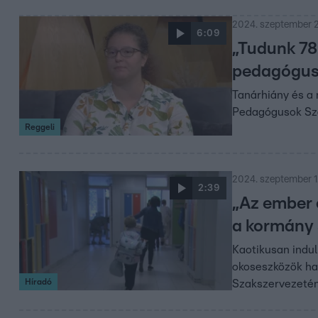
2024. szeptember 2
6:09
„Tudunk 78
pedagógush
Tanárhiány és a 
Pedagógusok Sza
Reggeli
2024. szeptember 1.
2:39
„Az ember c
a kormány 
Kaotikusan indul
okoseszközök ha
Híradó
Szakszervezetén