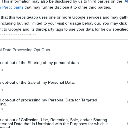
. This information may also be disclosed by us to third parties on the
IA
Participants
that may further disclose it to other third parties.
 that this website/app uses one or more Google services and may gath
00
including but not limited to your visit or usage behaviour. You may click 
dája: 7 hatás a testedre +
 to Google and its third-party tags to use your data for below specifi
ogle consent section.
eceptek minden napra
mag egészségügyi hatásait és próbáld ki a
l Data Processing Opt Outs
recepteket!
o opt-out of the Sharing of my personal data.
In
o opt-out of the Sale of my Personal Data.
40
In
 a babakorunkra – csak nem tudunk ról
to opt-out of processing my Personal Data for Targeted
ékünk az első évekről? Egy Science-kutatás szerint a baba h
ing.
örül képes emlékeket kódolni.
In
o opt-out of Collection, Use, Retention, Sale, and/or Sharing
ersonal Data that Is Unrelated with the Purposes for which it
lected.