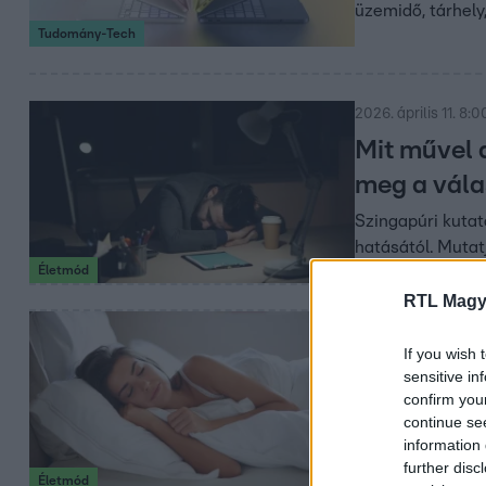
üzemidő, tárhel
Tudomány-Tech
2026. április 11. 8:0
Mit művel 
meg a vála
Szingapúri kuta
hatásától. Mutatj
Életmód
RTL Magy
2026. március 19. 6
If you wish 
5 meglepő d
sensitive in
ha tartósa
confirm you
continue se
Március 19. az a
information 
szervezetre, ha 
further disc
Életmód