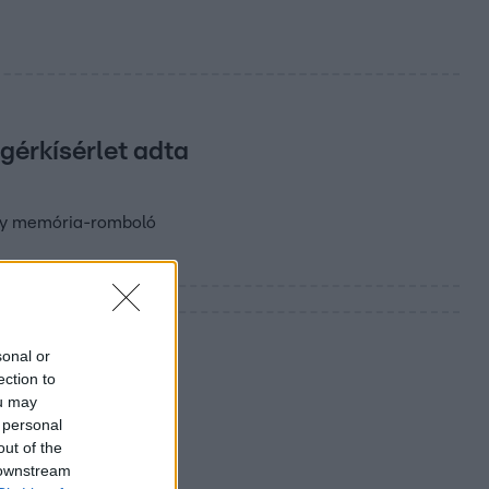
gérkísérlet adta
ány memória-romboló
sonal or
ection to
ou may
 personal
out of the
 downstream