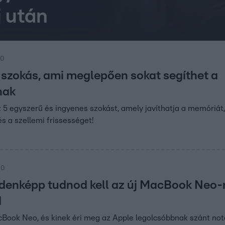
 után
00
 szokás, ami meglepően sokat segíthet a
nak
z 5 egyszerű és ingyenes szokást, amely javíthatja a memóriát,
és a szellemi frissességet!
00
denképp tudnod kell az új MacBook Neo-r
d
cBook Neo, és kinek éri meg az Apple legolcsóbbnak szánt not