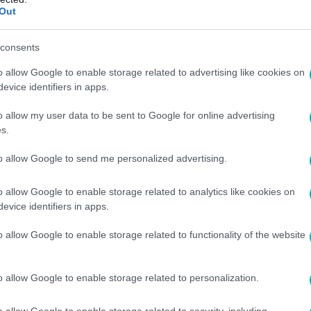
Out
6:20
keny vagy, ha nem jut eszedbe egy név
consents
!
o allow Google to enable storage related to advertising like cookies on
evice identifiers in apps.
en van, de nem jut eszedbe? Az agy trükkje miatt pont
amikor már nem is gondolsz rá.
o allow my user data to be sent to Google for online advertising
s.
to allow Google to send me personalized advertising.
1:15
o allow Google to enable storage related to analytics like cookies on
elfedték, miért nem butul el mindenki idő
evice identifiers in apps.
gyesek 80 felett is szellemileg frissek? A tudomány felfedte a
o allow Google to enable storage related to functionality of the website
kát – és bárki megtanulhatja.
o allow Google to enable storage related to personalization.
o allow Google to enable storage related to security, including