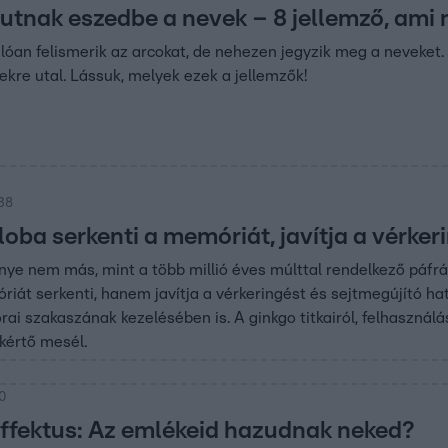
jutnak eszedbe a nevek – 8 jellemző, ami
válóan felismerik az arcokat, de nehezen jegyzik meg a nevek
kre utal. Lássuk, melyek ezek a jellemzők!
:38
loba serkenti a memóriát, javítja a vérker
e nem más, mint a több millió éves múlttal rendelkező páfrán
át serkenti, hanem javítja a vérkeringést és sejtmegújító hatás
rai szakaszának kezelésében is. A ginkgo titkairól, felhasznál
értő mesél.
30
fektus: Az emlékeid hazudnak neked?