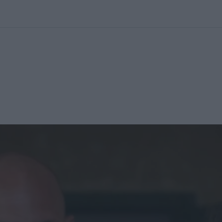
kolett
#
Időjárás
#
RTL műsor
#
Víz
#
Magyar Péter
#
Csillagjeg