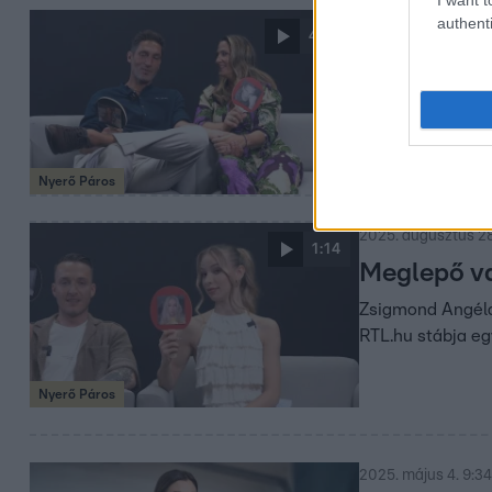
authenti
2025. augusztus 29
4:07
Dietz Guszt
Laky Zsuzsi és D
játékából kiderü
Nyerő Páros
2025. augusztus 28
1:14
Meglepő va
Zsigmond Angéla 
RTL.hu stábja egy
Nyerő Páros
2025. május 4. 9:34