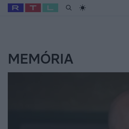
#
Babits Marcella
#
Szellő István
#
Most Wanted
#
Gallusz Ni
MEMÓRIA