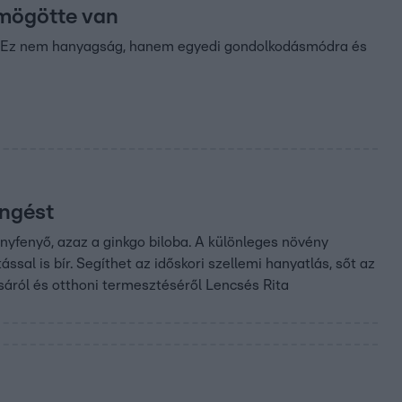
 mögötte van
et. Ez nem hanyagság, hanem egyedi gondolkodásmódra és
ingést
yfenyő, azaz a ginkgo biloba. A különleges növény
sal is bír. Segíthet az időskori szellemi hanyatlás, sőt az
ásáról és otthoni termesztéséről Lencsés Rita