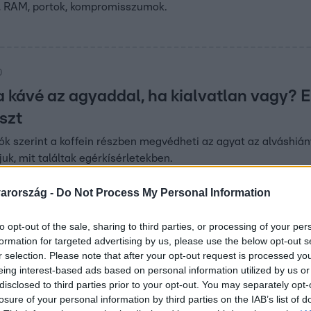
y, RAM, portok, kompromisszumok.
0
a kávé az agyaddal, ha kialvatlan vagy? E
szt
tók szerint a koffein részben megvédheti az agyat az alváshi
uk, mit találtak egérkísérletekben.
arország -
Do Not Process My Personal Information
:30
to opt-out of the sale, sharing to third parties, or processing of your per
olog, ami a testeddel történik,
formation for targeted advertising by us, please use the below opt-out s
n keveset alszol
r selection. Please note that after your opt-out request is processed y
eing interest-based ads based on personal information utilized by us or
lvás világnapja. Mutatjuk, milyen hatással van a
disclosed to third parties prior to your opt-out. You may separately opt-
tartósan keveset alszunk.
losure of your personal information by third parties on the IAB’s list of