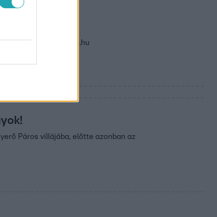
 forog
25-ös évadában. Az RTL.hu
gyok!
erő Páros villájába, előtte azonban az