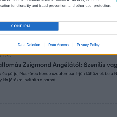
cation functionality and fraud prevention, and other user protection.
. 14:20
áv fantáziája reggeltől estig a szex körül
ietz Gusztáv is próbára teszik szerelmüket a Nyerő Páros 20
CONFIRM
lt, mennyire dinamikusak.
Data Deletion
Data Access
Privacy Policy
. 13:56
llomás Zsigmond Angélától: Szenilis va
és párja, Mészáros Bende szeptember 1-jén költöznek be a Ny
 kis játékra invitálta a párost.