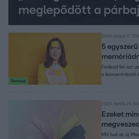
meglepődött a párbaj
2026. május 17. 17:
5 egyszerű
memóriád
Fedezd fel azt a
a koncentrációt 
Életmód
2026. április 25. 6:
Ezeket min
megvesze
Mit tud az új Ma