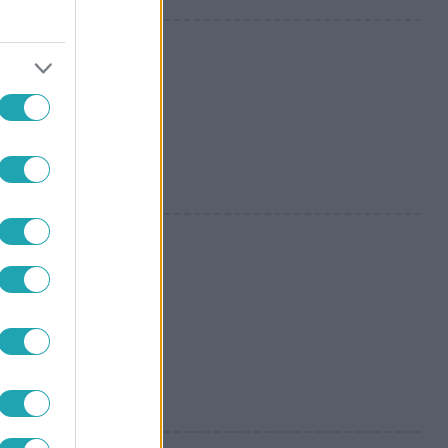
s korára
 kognitív