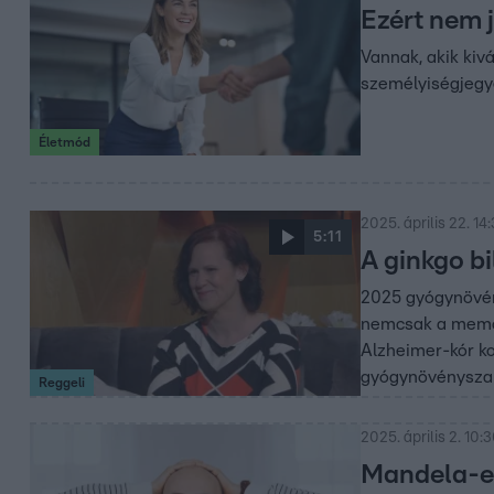
Ezért nem 
Vannak, akik ki
személyiségjegye
Életmód
2025. április 22. 14
5:11
A ginkgo bi
2025 gyógynövény
nemcsak a memóri
Alzheimer-kór ko
gyógynövényszak
Reggeli
2025. április 2. 10:
Mandela-ef